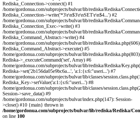
Rediska_Connection->connect() #1
/home/gordonua.com/subprojects/bulvar/lib/rediska/Rediska/Connect
Rediska_Connection->write('*3\r\n$3\r\nSET\r\n$4...') #2
/home/gordonua.com/subprojects/bulvar/lib/rediska/Rediska/Comman
Rediska_Connection_Exec->write() #3
/home/gordonua.com/subprojects/bulvar/lib/rediska/Rediska/Comman
Rediska_Command_Abstract->write() #4
/home/gordonua.com/subprojects/bulvar/lib/rediska/Rediska.php(606)
Rediska_Command_Abstract->execute() #5
/home/gordonua.com/subprojects/bulvar/lib/rediska/Rediska.php(803)
Rediska->_executeCommand('set', Array) #6
/home/gordonua.com/subprojects/bulvar/lib/rediska/Rediska/Key.php(
Rediska->set('2b156da05e9bc6a...', 'a:1:{s:6:"useri...') #7
/home/gordonua.com/subprojects/bulvar/lib/classes/session.class.php(
Rediska_Key->setValue('a:1:{s:6:"useri...') #8
/home/gordonua.com/subprojects/bulvar/lib/classes/session.class.php(
Session->save_data() #9
/home/gordonua.com/subprojects/bulvar/index.php(147): Session-
>close() #10 {main} thrown in
/home/gordonua.com/subprojects/bulvar/lib/rediska/Rediska/Co
on line
100