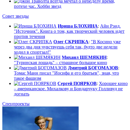
Делу время,
потехе час. Хобби звезд
Совет звезды
Ириша БЛОХИНА
:
Айн Рэнд.
"Источник". Книга о том, как творческий человек идет
против течения
Олег СКРИПКА
:
"В Косино уже
через два дня чувствуешь себя так, будто две недели
ходил в спортзал!"
Михаил ШЕМЯКИН
:
"Туринская лошадь" – страшное большое кино
Дмитрий БОГОМАЗОВ
:
Томас Манн писал "Иосифа и его братьев", зная, что
такое фашизм
Сергей ПОЯРКОВ
:
Хорошее кино
– американское. Михалкову и Бондарчуку Голливуд не
догнать
Спецпроекты