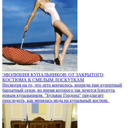
ЭВОЛЮЦИЯ КУПАЛЬНИКОВ: ОТ ЗАКРЫТОГО
КОСТЮМА К СМЕЛЫМ ЛОСКУТКАМ
Несмотря на то, что лето кончилось, впереди еще курортный
бархатный сезон, во время которого так хочется блеснуть
новым купальником. "Бульвар Гордона" предлагает
проследить, как менялась мода на купальный костюм.