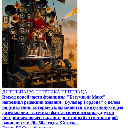
ДИЗЕЛЬПАНК: ЭСТЕТИКА ПЕПЕЛАЦА
Выход новой части франшизы "Безумный Макс"
напомнил редакции издания "Бульвар Гордона" о целом
ряде явлений, которые укладываются в визуальную идею
дизельпанка –эстетики фантастического мира, другой
истории человечества, альтернативный отсчет которой
начинается в 20– 50-е годы XX века.
Газета БГ
Свежий номер