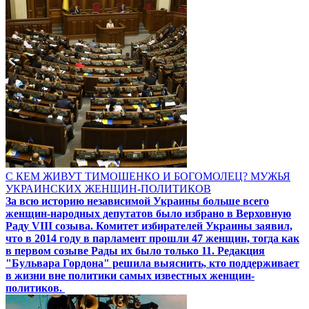
С КЕМ ЖИВУТ ТИМОШЕНКО И БОГОМОЛЕЦ? МУЖЬЯ
УКРАИНСКИХ ЖЕНЩИН-ПОЛИТИКОВ
За всю историю независимой Украины больше всего
женщин-народных депутатов было избрано в Верховную
Раду VIII созыва. Комитет избирателей Украины заявил,
что в 2014 году в парламент прошли 47 женщин, тогда как
в первом созыве Рады их было только 11. Редакция
"Бульвара Гордона" решила выяснить, кто поддерживает
в жизни вне политики самых известных женщин-
политиков.