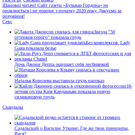
Шановні читачі! Сайт газети «Бульвар Гордона» не
оновлюється і не працює з початку 2020 року. Дякуємо за
розуміння!
Секс
Звезда "50
оттенков серого" показала грудь
Без комплексов. Lady
Gaga показала белье
Дочь Джони Деппа ощущает себя лесбиянкой
Наталья Королева выставила грудь напоказ
18-
летняя сестра Ким Кардашьян показала новую
силиконовую грудь
Скандалы
Садальский о Василие Уткине: Где же твои принципы,
Вася?