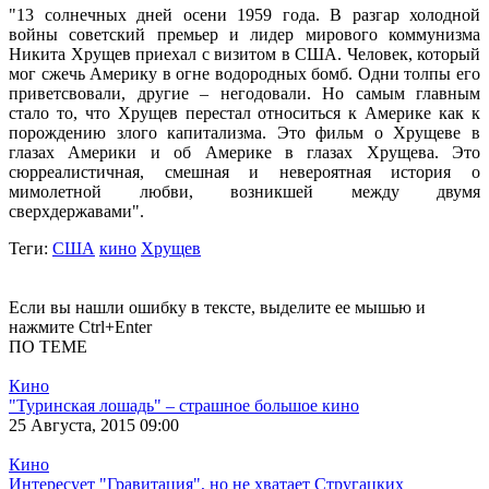
"13 солнечных дней осени 1959 года. В разгар холодной
войны советский премьер и лидер мирового коммунизма
Никита Хрущев приехал с визитом в США. Человек, который
мог сжечь Америку в огне водородных бомб. Одни толпы его
приветсвовали, другие – негодовали. Но самым главным
стало то, что Хрущев перестал относиться к Америке как к
порождению злого капитализма. Это фильм о Хрущеве в
глазах Америки и об Америке в глазах Хрущева. Это
сюрреалистичная, смешная и невероятная история о
мимолетной любви, возникшей между двумя
сверхдержавами".
Теги
:
США
кино
Хрущев
Если вы нашли ошибку в тексте, выделите ее мышью и
нажмите Ctrl+Enter
ПО ТЕМЕ
Кино
"Туринская лошадь" – страшное большое кино
25 Августа, 2015 09:00
Кино
Интересует "Гравитация", но не хватает Стругацких