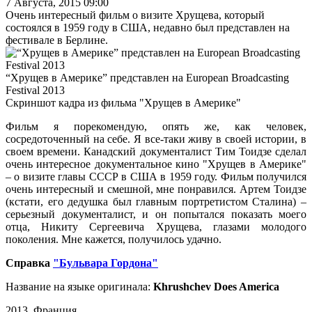
7 Августа, 2015 09:00
Очень интересный фильм о визите Хрущева, который
состоялся в 1959 году в США, недавно был представлен на
фестивале в Берлине.
“Хрущев в Америке” представлен на European Broadcasting
Festival 2013
Скриншот кадра из фильма "Хрущев в Америке"
Фильм я порекомендую, опять же, как человек,
сосредоточенный на себе.
Я все-таки живу в своей истории, в
своем времени.
Канадский документалист Тим Тоидзе сделал
очень интересное документальное кино "Хрущев в Америке"
– о визите главы СССР в США в 1959 году. Фильм получился
очень интересный и смешной, мне понравился. Артем Тоидзе
(кстати, его дедушка был главным портретистом Сталина) –
серьезный документалист, и он попытался показать моего
отца, Никиту Сергеевича Хрущева, глазами молодого
поколения. Мне кажется, получилось удачно.
Справка
"Бульвара Гордона"
Название на языке оригинала:
Khrushchev Does America
2013, Франция