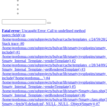
Fatal error
: Uncaught Error: Call to undefined method
pages::field() in
/home/gordonua.com/subprojects/bulvar/cache/templates_c/24/59/28/24
Stack trace: #0
/home/gordonua.com/subprojects/bulvar/lib/smarty/sysplugins/smarty_
include() #1
/home/gordonua.com/subprojects/bulvar/lib/smarty/sysplugins/smarty_
Smarty_Internal_Template->renderTemplate() #2
/home/gordonua.com/subprojects/bulvar/cache/templates_c/28/34/09/28
Smarty_Internal_Template->getRenderedTemplate() #3
/home/gordonua.com/subprojects/bulvar/lib/smarty/sysplugins/smarty_
include('/home/gordonua....') #4
/home/gordonua.com/subprojects/bulvar/lib/smarty/sysplugins/smarty_
Smarty_Internal_Template->renderTemplate() #5
/home/gordonua.com/subprojects/bulvar/lib/smarty/Smarty.class.php(
Smarty_Internal_Template->getRenderedTemplate() #6
/home/gordonua.com/subprojects/bulvar/lib/smarty/Smarty.class.php(
Smarty->fetch('0.default.tpl', NULL, NULL, Object(Smarty)) #7