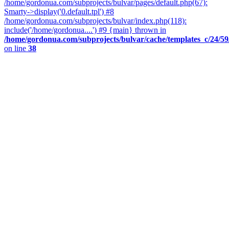
/home/gordonua.com/subprojects/bulvar/pages/default.php(67):
Smarty->display('0.default.tpl') #8
/home/gordonua.com/subprojects/bulvar/index.php(118):
include('/home/gordonua....') #9 {main} thrown in
/home/gordonua.com/subprojects/bulvar/cache/templates_c/24/59/2
on line
38