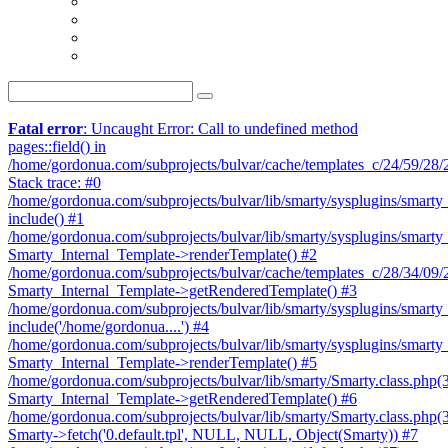
Fatal error
: Uncaught Error: Call to undefined method
pages::field() in
/home/gordonua.com/subprojects/bulvar/cache/templates_c/24/59/28/24
Stack trace: #0
/home/gordonua.com/subprojects/bulvar/lib/smarty/sysplugins/smarty_
include() #1
/home/gordonua.com/subprojects/bulvar/lib/smarty/sysplugins/smarty_
Smarty_Internal_Template->renderTemplate() #2
/home/gordonua.com/subprojects/bulvar/cache/templates_c/28/34/09/28
Smarty_Internal_Template->getRenderedTemplate() #3
/home/gordonua.com/subprojects/bulvar/lib/smarty/sysplugins/smarty_
include('/home/gordonua....') #4
/home/gordonua.com/subprojects/bulvar/lib/smarty/sysplugins/smarty_
Smarty_Internal_Template->renderTemplate() #5
/home/gordonua.com/subprojects/bulvar/lib/smarty/Smarty.class.php(
Smarty_Internal_Template->getRenderedTemplate() #6
/home/gordonua.com/subprojects/bulvar/lib/smarty/Smarty.class.php(
Smarty->fetch('0.default.tpl', NULL, NULL, Object(Smarty)) #7