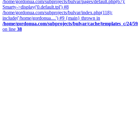
/home/gordonua.com/subprojects/bulvar/pages/default.php(67):
Smarty->display('0.default.tpl') #8
/home/gordonua.com/subprojects/bulvar/index.php(118):
include('/home/gordonua....') #9 {main} thrown in
/home/gordonua.com/subprojects/bulvar/cache/templates_c/24/59/2
on line
38