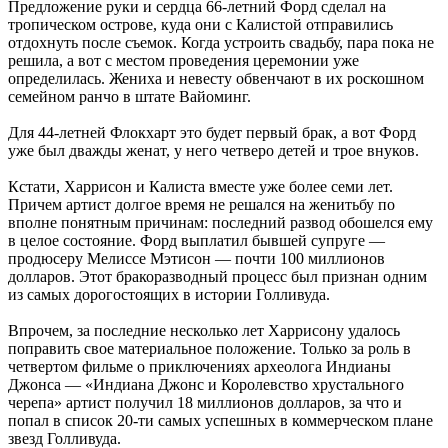
Предложение руки и сердца 66-летний Форд сделал на
тропическом острове, куда они с Калистой отправились
отдохнуть после съемок. Когда устроить свадьбу, пара пока не
решила, а вот с местом проведения церемонии уже
определилась. Жениха и невесту обвенчают в их роскошном
семейном ранчо в штате Вайоминг.
Для 44-летней Флокхарт это будет первый брак, а вот Форд
уже был дважды женат, у него четверо детей и трое внуков.
Кстати, Харрисон и Калиста вместе уже более семи лет.
Причем артист долгое время не решался на женитьбу по
вполне понятным причинам: последний развод обошелся ему
в целое состояние. Форд выплатил бывшей супруге —
продюсеру Мелиссе Мэтисон — почти 100 миллионов
долларов. Этот бракоразводный процесс был признан одним
из самых дорогостоящих в истории Голливуда.
Впрочем, за последние несколько лет Харрисону удалось
поправить свое материальное положение. Только за роль в
четвертом фильме о приключениях археолога Индианы
Джонса — «Индиана Джонс и Королевство хрустального
черепа» артист получил 18 миллионов долларов, за что и
попал в список 20-ти самых успешных в коммерческом плане
звезд Голливуда.