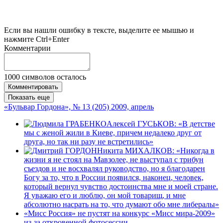
Если вы нашли ошибку в тексте, выделите ее мышью и
нажмите Ctrl+Enter
Комментарии
1000
символов осталось
Комментировать
Показать еще
«Бульвар Гордона», № 13 (205) 2009, апрель
Алексей ГУСЬКОВ: «В детстве
мы с женой жили в Киеве, причем недалеко друг от
друга, но так ни разу не встретились»
Никита МИХАЛКОВ: «Никогда в
жизни я не стоял на Мавзолее, не выступал с трибун
съездов и не восхвалял руководство, но я благодарен
Богу за то, что в России появился, наконец, человек,
который вернул чувство достоинства мне и моей стране.
Я уважаю его и люблю, он мой товарищ, и мне
абсолютно насрать на то, что думают обо мне либералы»
«Мисс Россия» не пустят на конкурс «Мисс мира-2009»
из-за откровенной фотосессии