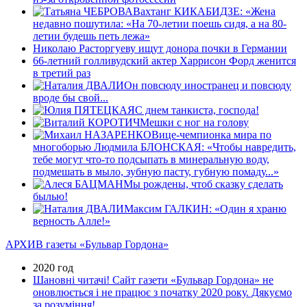
Вахтанг КИКАБИДЗЕ: «Жена
недавно пошутила: «На 70-летии поешь сидя, а на 80-
летии будешь петь лежа»
Николаю Расторгуеву ищут донора почки в Германии
66-летний голливудский актер Харрисон Форд женится
в третий раз
Он повсюду иностранец и повсюду
вроде бы свой...
С днем танкиста, господа!
Мешки с ног на голову
Вице-чемпионка мира по
многоборью Людмила БЛОНСКАЯ: «Чтобы навредить,
тебе могут что-то подсыпать в минеральную воду,
подмешать в мыло, зубную пасту, губную помаду...»
Мы рождены, чтоб сказку сделать
былью!
Максим ГАЛКИН: «Один я храню
верность Алле!»
АРХИВ газеты «Бульвар Гордона»
2020 год
Шановні читачі! Сайт газети «Бульвар Гордона» не
оновлюється і не працює з початку 2020 року. Дякуємо
за розуміння!