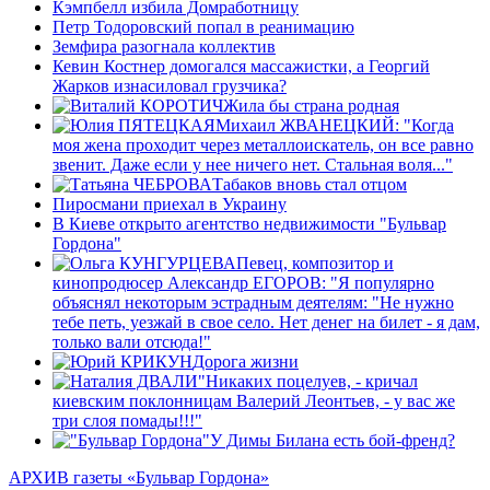
Кэмпбелл избила Домработницу
Петр Тодоровский попал в реанимацию
Земфира разогнала коллектив
Кевин Костнер домогался массажистки, а Георгий
Жарков изнасиловал грузчика?
Жила бы страна родная
Михаил ЖВАНЕЦКИЙ: "Когда
моя жена проходит через металлоискатель, он все равно
звенит. Даже если у нее ничего нет. Стальная воля..."
Табаков вновь стал отцом
Пиросмани приехал в Украину
В Киеве открыто агентство недвижимости "Бульвар
Гордона"
Певец, композитор и
кинопродюсер Александр ЕГОРОВ: "Я популярно
объяснял некоторым эстрадным деятелям: "Не нужно
тебе петь, уезжай в свое село. Нет денег на билет - я дам,
только вали отсюда!"
Дорога жизни
"Никаких поцелуев, - кричал
киевским поклонницам Валерий Леонтьев, - у вас же
три слоя помады!!!"
У Димы Билана есть бой-френд?
АРХИВ газеты «Бульвар Гордона»