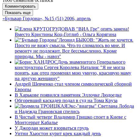
1000
символов осталось
Комментировать
Показать еще
«Бульвар Гордона», №15 (51) 2006, апрель
В "ВИА Гре" опять замена!
Вместо Кристины Коц-Готлиб - Ольга Корягина
Леонид БЫКОВ: "Жить не хочется.
Просто не вижу смысла. Что-то сломалось во мне. И
ремонту не подлежит. Все беcсмысленно. Кроме
природы. Мы - навоз"
Дочь знаменитого Генерального
конструктора Сергея Королева Наталия: "Я не могла
понять, как отец променял мою умную, красивую маму
на другую женщину"
Андрей Шевченко стал членом символической сборной
Европы
В Харькове появился памятник Эллочке Людоедке
Обгоревший каскадер подал в суд на Тома Круза
Экс-"виагры" Светлана Лобода
и Надежда Грановская спелись
В Чистый четверг Владимир Гришко споет в Киеве с
Монтсеррат Кабалье
У Джордан может взорваться грудь
Уитни Хьюстон курит крек каждый день