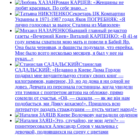
Роман КАРЦЕВ: «Женщины не
любят красивых. По себе знаю...»
Секретарь ЦК Компартии
Украины в 1971-1987 годах Яков ПОГРЕБНЯК: «Я
лично голосовал за вынос Сталина из Мавзолея»
Бывший главный редактор
газеты «Вечерний Киев» Виталий КАРПЕНКО: «В 41-м
году немцы схватили мою мать и повели в Бабий Яр.
Она была чернявая, и фашисты подумали, что еврейка.
Мне было всего несколько месяцев, я был у нее на
руках...»
Станислав
САДАЛЬСКИЙ: «Недавно в Киеве Дима Гордон
подарил мне внушительную стопку своих книг —
килограммов, наверное, 10, но до дома я ни одной не
довез. Девчата из персонала гостиницы, когда увидели
эти томики с портретом автора на обложке, прямо
сомлели от счастья. «Ой, — сказали, — як же вiн нам
подобається, ми Дiмку кохаємо!». Пришлось всю
литературу раздать страждущим — пусть читает народ!»
В Киеве Волочкову наградили орденом
«Это, случайно, не мои дети?» —
поинтересовался Александр Серов у мальчика с
девочкой, поднявшихся на сцену с цветами