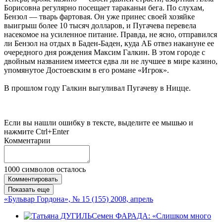
Борисовна регулярно посещает тараканьи бега. По слухам,
Бензол — тварь фартовая. Он уже принес своей хозяйке
выигрыш более 10 тысяч долларов, и Пугачева перевела
насекомое на усиленное питание. Правда, не ясно, отправился
ли Бензол на отдых в Баден-Баден, куда АБ отвез накануне ее
очередного дня рождения Максим Галкин. В этом городе с
двойным названием имеется едва ли не лучшее в мире казино,
упомянутое Достоевским в его романе «Игрок».
В прошлом году Галкин выгуливал Пугачеву в Ницце.
Если вы нашли ошибку в тексте, выделите ее мышью и
нажмите Ctrl+Enter
Комментарии
1000
символов осталось
Комментировать
Показать еще
«Бульвар Гордона», № 15 (155) 2008, апрель
Семен ФАРАДА: «Слишком много