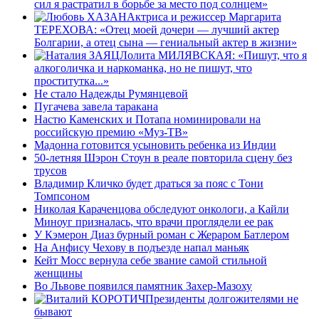
сил я растратил в борьбе за место под солнцем»
Актриса и режиссер Маргарита
ТЕРЕХОВА: «Отец моей дочери — лучший актер
Болгарии, а отец сына — гениальный актер в жизни»
Лолита МИЛЯВСКАЯ: «Пишут, что я
алкоголичка и наркоманка, но не пишут, что
проститутка...»
Не стало Надежды Румянцевой
Пугачева завела таракана
Настю Каменских и Потапа номинировали на
российскую премию «Муз-ТВ»
Мадонна готовится усыновить ребенка из Индии
50-летняя Шэрон Стоун в реале повторила сцену без
трусов
Владимир Кличко будет драться за пояс с Тони
Томпсоном
Николая Караченцова обследуют онкологи, а Кайли
Миноуг призналась, что врачи проглядели ее рак
У Кэмерон Диаз бурный роман с Жераром Батлером
На Анфису Чехову в подъезде напал маньяк
Кейт Мосс вернула себе звание самой стильной
женщины
Во Львове появился памятник Захер-Мазоху
Президенты долгожителями не
бывают