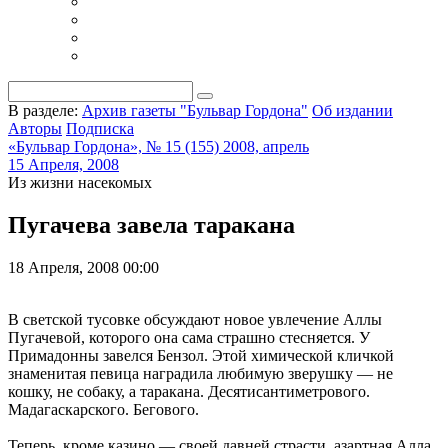
В разделе:
Архив газеты "Бульвар Гордона"
Об издании
Авторы
Подписка
«Бульвар Гордона», № 15 (155) 2008, апрель
15 Апреля, 2008
Из жизни насекомых
Пугачева завела таракана
18 Апреля, 2008 00:00
В светской тусовке обсуждают новое увлечение Аллы
Пугачевой, которого она сама страшно стесняется. У
Примадонны завелся Бензол. Этой химической кличкой
знаменитая певица наградила любимую зверушку — не
кошку, не собаку, а таракана. Десятисантиметрового.
Мадагаскарского. Бегового.
Теперь, кроме казино — своей давней страсти, азартная Алла