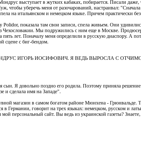
 Мондрус выступает в жутких кабаках, побирается. Писали даже, ч
ж, чтобы уберечь меня от разочарований, настраивал: "Сначала
 пела на итальянском и немецком языке. Причем практически без
olidor, показала там свои записи, спела живьем. Они удивились
л из Чехословакии. Мы подружились с ним еще в Москве. Продюс
 пять лет. Поначалу меня определили в русскую диаспору. А по
ой сцене с биг-бендом.
НДРУС ИГОРЬ ИОСИФОВИЧ. Я ВЕДЬ ВЫРОСЛА С ОТЧИМ
дился сын. Я довольно поздно его родила. Поэтому приняла решен
е и сделала имя на Западе".
бувной магазин в самом богатом районе Мюнхена - Грюнвальде. 
 в Германии, говорит на трех языках: немецком, русском и латы
 мой персональный сайт. Вы ведь из украинской газеты? Знаете