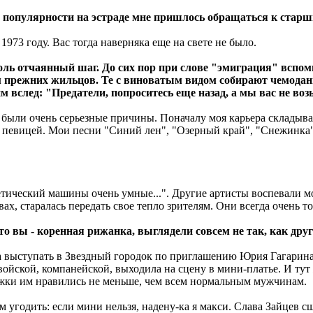
ей популярности на эстраде мне пришлось обращаться к стар
973 году. Вас тогда наверняка еще на свете не было.
толь отчаянный шаг. До сих пор при слове "эмиграция" вспом
м прежних жильцов. Те с виноватым видом собирают чемоданы
им вслед: "Предатели, попроситесь еще назад, а мы вас не воз
я были очень серьезные причины. Поначалу моя карьера складыв
й певицей. Мои песни "Синий лен", "Озерный край", "Снежинка"
нетический машины очень умные...". Другие артисты воспевали м
вах, старалась передать свое тепло зрителям. Они всегда очень 
то вы - коренная рижанка, выглядели совсем не так, как дру
дила выступать в Звездный городок по приглашению Юрия Гагари
ойской, компанейской, выходила на сцену в мини-платье. И тут 
ножки им нравились не меньше, чем всем нормальным мужчинам.
 угодить: если мини нельзя, надену-ка я макси. Слава Зайцев с