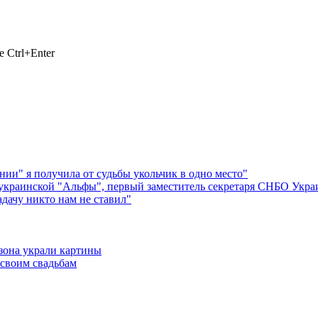
 Ctrl+Enter
и" я получила от судьбы укольчик в одно место"
 украинской "Альфы", первый заместитель секретаря СНБО Укр
адачу никто нам не ставил"
бзона украли картины
 своим свадьбам