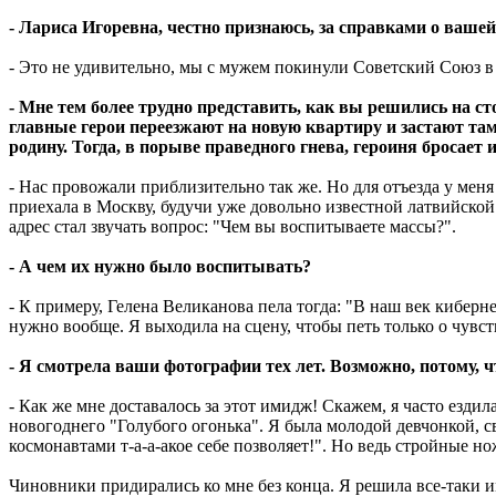
- Лариса Игоревна, честно признаюсь, за справками о ваш
- Это не удивительно, мы с мужем покинули Советский Союз в 1
- Мне тем более трудно представить, как вы решились на с
главные герои переезжают на новую квартиру и застают та
родину. Тогда, в порыве праведного гнева, героиня бросает 
- Нас провожали приблизительно так же. Но для отъезда у мен
приехала в Москву, будучи уже довольно известной латвийско
адрес стал звучать вопрос: "Чем вы воспитываете массы?".
- А чем их нужно было воспитывать?
- К примеру, Гелена Великанова пела тогда: "В наш век кибер
нужно вообще. Я выходила на сцену, чтобы петь только о чувст
- Я смотрела ваши фотографии тех лет. Возможно, потому, ч
- Как же мне доставалось за этот имидж! Скажем, я часто ез
новогоднего "Голубого огонька". Я была молодой девчонкой, св
космонавтами т-а-а-акое себе позволяет!". Но ведь стройные 
Чиновники придирались ко мне без конца. Я решила все-таки им