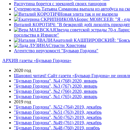
Распутина борется с эрекцией своих танцоров
Супермодель Татьяна Симанова выпала из автобуса на ск
Новая элита так и не вызрела
Борис МОИСЕЕВ: "Я - еди
Виталий КОРОТИЧ: "В безкрилiй добi лихолiть приходять 
Звезда советской эстрады 70-х Лари
посольства в Израиле"
Анатолий КАШПИРОВСКИЙ: "Боясь прав
Страсти Христовы
Агентство нерухомості "Бульвар Гордона"
АРХИВ газеты «Бульвар Гордона»
2020 год
Шановні читачі! Сайт газети «Бульвар Гордона» не оновлю
"Бульвар Гордона", №4 (768) 2020, январь
"Бульвар Гордона", №3 (767) 2020, январь
"Бульвар Гордона", №2 (766) 2020, январь
"Бульвар Гордона", №1 (765) 2020, январь
2019 год
"Бульвар Гордона", №52 (764) 2019, декабрь
"Бульвар Гордона", №51 (763) 2019, декабрь
"Бульвар Гордона", №50 (762) 2019, декабрь
"Бульвар Гордона", №49 (761) 2019, декабрь
"Бульвар Гордона", №48 (760) 2019, ноябрь