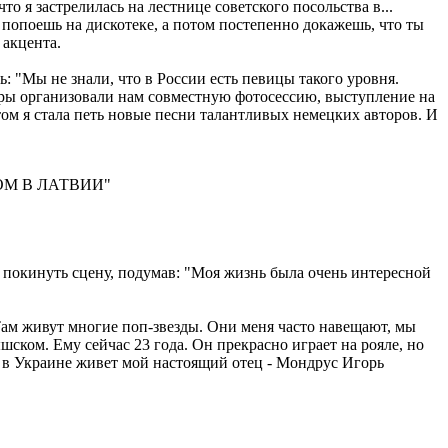
то я застрелилась на лестнице советского посольства в...
 попоешь на дискотеке, а потом постепенно докажешь, что ты
 акцента.
: "Мы не знали, что в России есть певицы такого уровня.
еры организовали нам совместную фотосессию, выступление на
том я стала петь новые песни талантливых немецких авторов. И
ОМ В ЛАТВИИ"
ие покинуть сцену, подумав: "Моя жизнь была очень интересной
Там живут многие поп-звезды. Они меня часто навещают, мы
шском. Ему сейчас 23 года. Он прекрасно играет на рояле, но
, в Украине живет мой настоящий отец - Мондрус Игорь