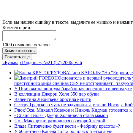
Если вы нашли ошибку в тексте, выделите ее мышью и нажмите
Комментарии
1000
символов осталось
Комментировать
Показать еще
«Бульвар Гордона», №21 (57) 2006, май
Тина КАРОЛЬ: "На "Евровидени
Основатель и первый руководитель
преступного мира спецназ СБУ не отстреливает - такую з
У Пригожина лопнула барабанная перепонка в левом ухе
В коллекции Джерри Холл 350 пар обуви
Валентина Леонтьева бросила курить
Сестру Градского чуть не задушили, а у тещи Иосифа Ко
Глюк’Ozа, Михаил Козаков и Николь Кидман готовятся к
«Спайс герлз» Джери Холливелл стала мамой
Пол Маккартни разводится со второй женой
Влада Литовченко будет вести «Фабрику красоты»?
У 66-летнего Карела Готта родилась третья дочь