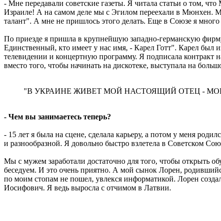
- Мне передавали советские газеты. Я читала статьи о том, что
Израиле! А на самом деле мы с Эгилом переехали в Мюнхен. Му
талант". А мне не пришлось этого делать. Еще в Союзе я много
По приезде я пришла в крупнейшую западно-германскую фирму P
Единственный, кто имеет у нас имя, - Карел Готт". Карел бы
телевидении и концертную программу. Я подписала контракт на
вместо того, чтобы начинать на дискотеке, выступала на больш
"В УКРАИНЕ ЖИВЕТ МОЙ НАСТОЯЩИЙ ОТЕЦ - МО
- Чем вы занимаетесь теперь?
- 15 лет я была на сцене, сделала карьеру, а потом у меня ро
и разнообразной. Я довольно быстро взлетела в Советском Союз
Мы с мужем заработали достаточно для того, чтобы открыть о
беседуем. И это очень приятно. А мой сынок Лорен, родившийся
по моим стопам не пошел, увлекся информатикой. Лорен создал
Иосифович. Я ведь выросла с отчимом в Латвии.