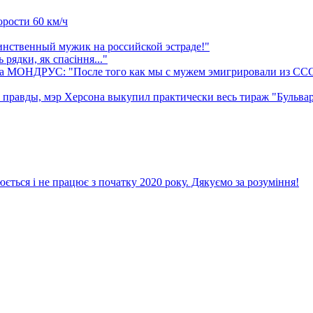
орости 60 км/ч
нственный мужик на российской эстраде!"
рядки, як спасiння..."
са МОНДРУС: "После того как мы с мужем эмигрировали из СССР,
ды, мэр Херсона выкупил практически весь тираж "Бульвара Г
ється і не працює з початку 2020 року. Дякуємо за розуміння!