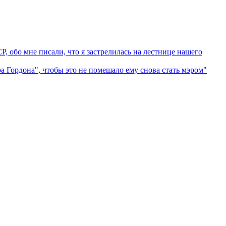
 обо мне писали, что я застрелилась на лестнице нашего
ордона", чтобы это не помешало ему снова стать мэром"