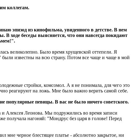
шим коллегам.
инаю эпизод из кинофильма, увиденного в детстве. В нем
. В ходе беседы выясняется, что они навсегда покидают
ьмем!".
алась великолепно. Было время хрущевской оттепели. Я
 были известны на всю страну. Потом все чаще и чаще в мой
олодежные стройки, комсомол. А я не понимала, для чего это
точно реагируют на ложь. Мне было важно верить самой себе.
гие популярные певицы. В вас не было ничего советского.
на и Алексея Леонова. Мы подружились во время записи
же получала нагоняй: "Мондрус без царя в голове! Перед
шил мне черное блестящее платье - абсолютно закрытое, ни