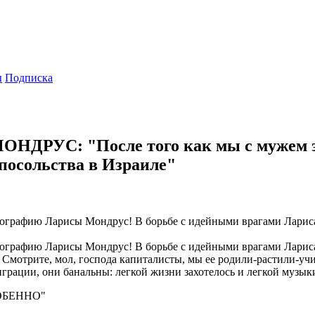
ы
Подписка
 МОНДРУС: "После того как мы с мужем 
 посольства в Израиле"
ографию Ларисы Мондрус! В борьбе с идейными врагами Лариса
ографию Ларисы Мондрус! В борьбе с идейными врагами Лариса
мотрите, мол, господа капиталисты, мы ее родили-растили-учил
грации, они банальны: легкой жизни захотелось и легкой музыки
ОБЕННО"