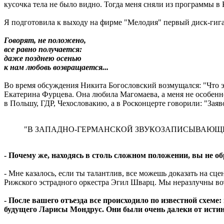
кусочка тела не было видно. Тогда меня сняли из программы в К
Я подготовила к выходу на фирме "Мелодия" первый диск-гига
Говорят, не положено,
все равно получается:
даже позднею осенью
к нам любовь возвращается...
Во время обсуждения Никита Богословский возмущался: "Что э
Екатерина Фурцева. Она любила Магомаева, а меня не особенно
в Польшу, ГДР, Чехословакию, а в Росконцерте говорили: "Заяво
"В ЗАПАДНО-ГЕРМАНСКОЙ ЗВУКОЗАПИСЫВАЮЩЕЙ 
- Почему же, находясь в столь сложном положении, вы не 
- Мне казалось, если ты талантлив, все можешь доказать на с
Рижского эстрадного оркестра Эгил Шварц. Мы неразлучны вот
- После вашего отъезда все происходило по известной схеме
будущего Ларисы Мондрус. Они были очень далеки от исти