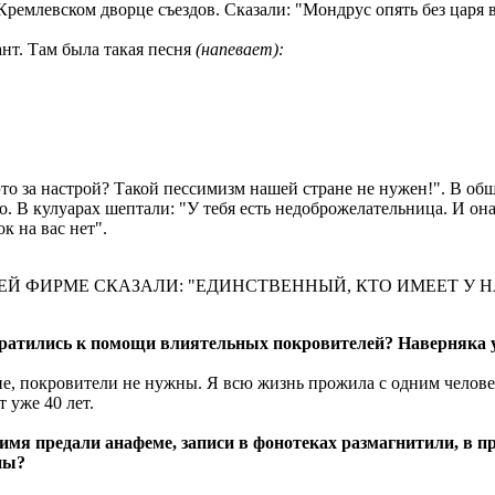
ремлевском дворце съездов. Сказали: "Мондрус опять без царя в 
нт. Там была такая песня
(напевает):
то за настрой? Такой пессимизм нашей стране не нужен!". В об
. В кулуарах шептали: "У тебя есть недоброжелательница. И она
к на вас нет".
ФИРМЕ СКАЗАЛИ: "ЕДИНСТВЕННЫЙ, КТО ИМЕЕТ У НАС
обратились к помощи влиятельных покровителей? Наверняка 
цене, покровители не нужны. Я всю жизнь прожила с одним чело
 уже 40 лет.
: имя предали анафеме, записи в фонотеках размагнитили, в 
ны?