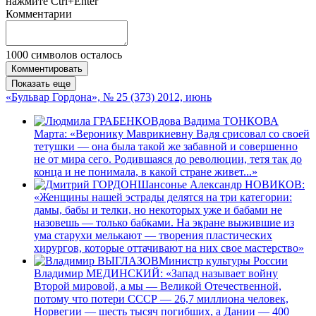
нажмите Ctrl+Enter
Комментарии
1000
символов осталось
Комментировать
Показать еще
«Бульвар Гордона», № 25 (373) 2012, июнь
Вдова Вадима ТОНКОВА
Марта: «Веронику Маврикиевну Вадя срисовал со своей
тетушки — она была такой же забавной и совершенно
не от мира сего. Родившаяся до революции, тетя так до
конца и не понимала, в какой стране живет...»
Шансонье Александр НОВИКОВ:
«Женщины нашей эстрады делятся на три категории:
дамы, бабы и телки, но некоторых уже и бабами не
назовешь — только бабками. На экране выжившие из
ума старухи мелькают — творения пластических
хирургов, которые оттачивают на них свое мастерство»
Министр культуры России
Владимир МЕДИНСКИЙ: «Запад называет войну
Второй мировой, а мы — Великой Отечественной,
потому что потери СССР — 26,7 миллиона человек,
Норвегии — шесть тысяч погибших, а Дании — 400