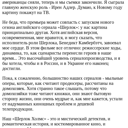
американцы сняли, теперь и мы съемки закончили. Я сыграла
главную женскую роль - Ирен Адлер. Думаю, к Новому году
картину покажут на ТВ.
Не беда, что премьера может совпасть с запуском нового
сезона английского сериала «Шерлок»: у нас картина
принципиально другая. Хотя английская версия,
осовремененная, мне нравится, и могу сказать, что
исполнитель роли Шерлока, Бенедикт Камбербэтч, завоевал
мое сердце. В этом фильме все отлично: режиссерские ходы,
динамика, то, как сценаристы перенесли героев в наше
время... Это высочайший уровень сериалопроизводства, и я
бы хотела, чтобы и в России, и в Украине его наконец
достигли.
Пока, к сожалению, большинство наших сериалов - мыльные
оперы, которые, как считают продюсеры, рассчитаны на
домохозяек. Хотя странно такое слышать, потому что
домохозяйки тоже читают книжки, они знают бытовую
сторону жизни, они очень мудрые и, как мне кажется, устали
от надуманных киношных проблем и дешевой
телепродукции.
Наш «Шерлок Холмс» - это и мистический детектив, и
романтическая история, и костюмированное кино, и