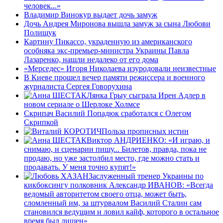
человек...»
Владимир Винокур выдает дочь замуж
Дочь Андрея Миронова вышла замуж за сына Любови
Полищук
Картину Пикассо, украденную из американского
особняка экс-премьер-министра Украины Павла
Лазаренко, нашли недалеко от его дома
«Мерседес» Игоря Николаева изуродовали неизвестные
В Киеве прошел вечер памяти режиссера и военного
журналиста Сергея Говорухина
Лянка Грыу сыграла Ирен Адлер в
новом сериале о Шерлоке Холмсе
Скрипач Василий Попадюк сработался с Олегом
Скрипкой
Польза прописных истин
Виктор АНДРИЕНКО: «И играю, и
снимаю, и сценарии пишу... Билетов, правда, пока не
продаю, но уже застолбил место, где можно стать и
продавать. У меня точно купят!»
Заслуженный тренер Украины по
кикбоксингу полковник Александр ИВАНОВ: «Всегда
ведомый авторитетом своего отца, может быть,
сломленный им, за штурвалом Василий Сталин сам
становился ведущим и ловил кайф, которого в остальное
время был лишен»