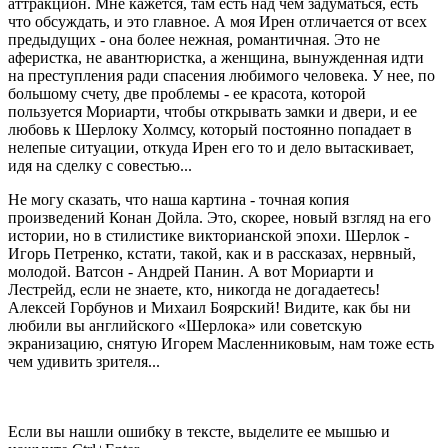
аттракцион. Мне кажется, там есть над чем задуматься, есть
что обсуждать, и это главное. А моя Ирен отличается от всех
предыдущих - она более нежная, романтичная. Это не
аферистка, не авантюристка, а женщина, вынужденная идти
на преступления ради спасения любимого человека. У нее, по
большому счету, две проблемы - ее красота, которой
пользуется Мориарти, чтобы открывать замки и двери, и ее
любовь к Шерлоку Холмсу, который постоянно попадает в
нелепые ситуации, откуда Ирен его то и дело вытаскивает,
идя на сделку с совестью...
Не могу сказать, что наша картина - точная копия
произведений Конан Дойла. Это, скорее, новый взгляд на его
истории, но в стилистике викторианской эпохи. Шерлок -
Игорь Петренко, кстати, такой, как и в рассказах, нервный,
молодой. Ватсон - Андрей Панин. А вот Мориарти и
Лестрейд, если не знаете, кто, никогда не догадаетесь!
Алексей Горбунов и Михаил Боярский! Видите, как бы ни
любили вы английского «Шерлока» или советскую
экранизацию, снятую Игорем Масленниковым, нам тоже есть
чем удивить зрителя...
Если вы нашли ошибку в тексте, выделите ее мышью и