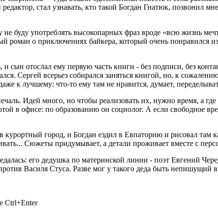
редактор, стал узнавать, кто такой Богдан Гнатюк, позвонил мне
у не буду употреблять высокопарных фраз вроде «всю жизнь мечт
ный роман о приключениях байкера, который очень понравился и
, и сын отослал ему первую часть книги - без подписи, без конта
вался. Сергей всерьез собирался заняться книгой, но, к сожалени
 даже к лучшему: что-то ему там не нравится, думает, переделыва
чаль. Идей много, но чтобы реализовать их, нужно время, а где е
ой в офисе: по образованию он социолог. А если свободное время
в курортный город, и Богдан ездил в Евпаторию и рисовал там к
живать... Сюжеты придумывает, а детали проживает вместе с пер
ередалась: его дедушка по материнской линии - поэт Евгений Че
отив Василя Стуса. Разве мог у такого деда быть непишущий 
 Ctrl+Enter