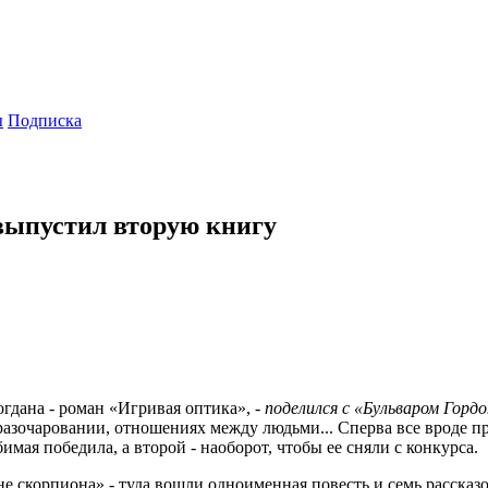
ы
Подписка
выпустил вторую книгу
огдана - роман «Игривая оптика», -
поделился с «Бульваром Гордо
, разочаровании, отношениях между людьми... Сперва все вроде п
имая победила, а второй - наоборот, чтобы ее сняли с конкурса.
не скорпиона» - туда вошли одноименная повесть и семь рассказ