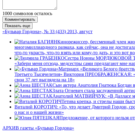
1000
символов осталось
Комментировать
Показать еще
«Бульвар Гордона», № 33 (433) 2013, август
Кинорежиссер, бессменный член жюр
многомиллиардного размаха, как сейчас, она не достига
что-то украсть, что-то взять или кому-то дать, и это вот
Сестра Нонны МОРДЮКОВОЙ Татьян
«Забери меня отсюда, медсестры сами предлагают мне нар
Матриарх «Великого Белого братс
Третьего Тысячелетия» Виктория ПРЕОБРАЖЕНСКАЯ: «В ла
свои 37 лет выглядела на 18»
Сын актера Анатолия Гнатюка Богдан 
Злата Огневич стала заслуженной арт
Анатолий МАТВИЙЧУК: «В Далласе меня
Тетива крепка, и стрелы наши быс
Виталий КОРОТИЧ: «То, что делает Дмитрий Гордон, срод
о нас и о нашей жизни»
Предложение, от которого нельзя от
АРХИВ газеты «Бульвар Гордона»