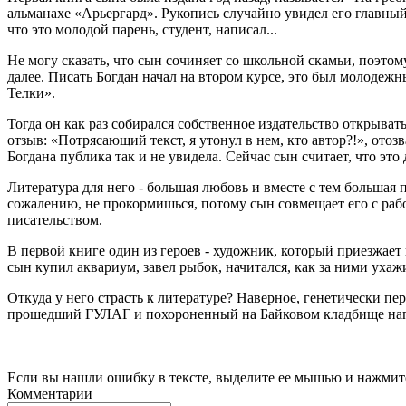
альманахе «Арьергард». Рукопись случайно увидел его главный 
что это молодой парень, студент, написал...
Не могу сказать, что сын сочиняет со школьной скамьи, поэтом
далее. Писать Богдан начал на втором курсе, это был молодеж
Телки».
Тогда он как раз собирался собственное издательство открывать
отзыв: «Потрясающий текст, я утонул в нем, кто автор?!», отоз
Богдана публика так и не увидела. Сейчас сын считает, что это
Литература для него - большая любовь и вместе с тем большая пе
сожалению, не прокормишься, потому сын совмещает его с работ
писательством.
В первой книге один из героев - художник, который приезжает 
сын купил аквариум, завел рыбок, начитался, как за ними уха
Откуда у него страсть к литературе? Наверное, генетически п
прошедший ГУЛАГ и похороненный на Байковом кладбище напр
Если вы нашли ошибку в тексте, выделите ее мышью и нажмите
Комментарии