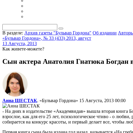
В разделе:
Архив газеты "Бульвар Гордона"
Об издании
Автор
«Бульвар Гордона», № 33 (433) 2013, август
13 Августа, 2013
Как живете-можете?
Сын актера Анатолия Гнатюка Богдан 
Анна ШЕСТАК
. «Бульвар Гордона»
15 Августа, 2013 00:00
- На днях в издательстве «Академвидав» вышла вторая книга Б
взрослое, как для его 25 лет, психологическое чтиво - о любви
собирается на конкурс красоты, и первый делает все, чтобы люб
Первая книга сына была издана год назад, называется «На греб