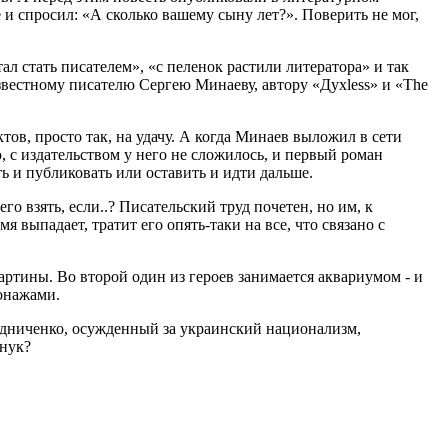
 и спросил: «А сколько вашему сыну лет?». Поверить не мог,
ал стать писателем», «с пеленок растили литератора» и так
звестному писателю Сергею Минаеву, автору «Духless» и «The
ктов, просто так, на удачу. А когда Минаев выложил в сети
ю, с издательством у него не сложилось, и первый роман
ть и публиковать или оставить и идти дальше.
го взять, если..? Писательский труд почетен, но им, к
 выпадает, тратит его опять-таки на все, что связано с
артины. Во второй один из героев занимается аквариумом - и
сонажами.
редниченко, осужденный за украинский национализм,
внук?