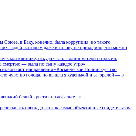
юзе, в Баку, конечно, была коррупция, но такого
ющих людей, которым даже в голову не приходило, что можно
ской клинике, откуда часто звонил матери и просил:
его смертью — выла по сыну каждое утро»
ового арт-направления «Космическое Полиискусство
о чувство голода, но вышла я худенькой и загорелой — в
нький белый крестик на асфальте...»
еречитывать очень долго как самые объективные свидетельства