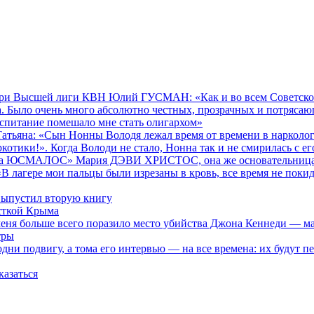
и Высшей лиги КВН Юлий ГУСМАН: «Как и во всем Советском Со
ла. Было очень много абсолютно честных, прозрачных и потряса
 воспитание помешало мне стать олигархом»
а: «Сын Нонны Володя лежал время от времени в наркологиче
котики!». Когда Володи не стало, Нонна так и не смирилась с 
тва ЮСМАЛОС» Мария ДЭВИ ХРИСТОС, она же основательница н
гере мои пальцы были изрезаны в кровь, все время не покидал
выпустил вторую книгу
исткой Крыма
 больше всего поразило место убийства Джона Кеннеди — мале
тры
ни подвигу, а тома его интервью — на все времена: их будут п
казаться