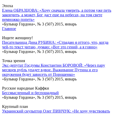
Эпоха
Елена ОБРАЗЦОВА: «Хочу сначала умереть, а потом уже петь
закончить, а может, Бог даст еще на небесах, на том свете
немножко попеть»
«Бульвар Гордона», № 3 (507) 2015, январь
Главное
Ищите женщину!
Писательница Дина РУБИНА: «Страдаю я оттого, что, когда
чей-то текст читаю, думаю: «Вот это гений, а я говно»
«Бульвар Гордона», № 3 (507) 2015, январь
Точка зрения
Экс-депутат Госдумы Константин БОРОВОЙ: «Через пару
месяцев рубль упадет вдвое. Выживание Путина и его
окружения будет зависеть от Порошенко»
«Бульвар Гордона», № 3 (507) 2015, январь
Русские народные Каффки
Бессмысленный и беспощадный
«Бульвар Гордона», № 3 (507) 2015, январь
Крупный план
Украинский скульптор Олег ПИНЧУК: «Не хочу чувствовать