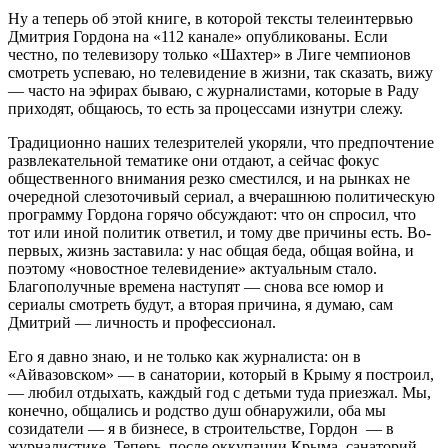
Ну а теперь об этой книге, в которой тексты телеинтервью
Дмитрия Гордона на «112 канале» опубликованы. Если
честно, по телевизору только «Шахтер» в Лиге чемпионов
смотреть успеваю, но телевидение в жизни, так сказать, вижу
— часто на эфирах бываю, с журналистами, которые в Раду
приходят, общаюсь, то есть за процессами изнутри слежу.
Традиционно наших телезрителей укоряли, что предпочтение
развлекательной тематике они отдают, а сейчас фокус
общественного внимания резко сместился, и на рынках не
очередной слезоточивый сериал, а вчерашнюю политическую
программу Гордона горячо обсуждают: что он спросил, что
тот или иной политик ответил, и тому две причины есть. Во-
первых, жизнь заставила: у нас общая беда, общая война, и
поэтому «новостное телевидение» актуальным стало.
Благополучные времена наступят — снова все юмор и
сериалы смотреть будут, а вторая причина, я думаю, сам
Дмитрий — личность и профессионал.
Его я давно знаю, и не только как журналиста: он в
«Айвазовском» — в санатории, который в Крыму я построил,
— любил отдыхать, каждый год с детьми туда приезжал. Мы,
конечно, общались и родство душ обнаружили, оба мы
созидатели — я в бизнесе, в строительстве, Гордон — в
журналистике. Теперь, после оккупации Крыма, санаторий