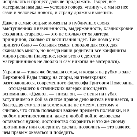
исправлять и процесс дальше продолжать. Творец все
материалы нам дал — условно говоря, «глину», а мы из нее
сами и человека нового, и страну должны вылепить.
Даже в самые острые моменты в публичных своих
выступлениях я взвешенность, выдержанность, хладнокровие
сохранять стараюсь — это не столько от характера,
принципов, сколько от воспитания идет. Так дома у нас
принято было — большая семья, поводов для ссор, для
скандалов много, но всегда наши родители все конф­ликты
мирно решали (наверное, из-за этого с детства
матерщинников не люблю и сам никогда не матерился).
Украина — такая же большая семья, и ког­да я на рубку в зале
Верховной Рады гляжу, на споры, на телеэкранах
разгорающиеся, современного философа Григория Померанца
— отсидевшего в сталинских лагерях диссидента —
вспоминаю. «Дьявол, — писал он, — с пены на губах
вступив­шего в бой за святое правое дело ангела начинается, и
благодаря ему зло на земле конца не имеет», поэтому я
считаю, что стиль полемики важнее предмета полемики, и в
любом противостоянии, даже в любой войне человеком
оставаться нужно, достоинство сохранить и это же своему
противнику или сопернику сделать по­зволить — это важнее,
чем правым оказаться и победить.