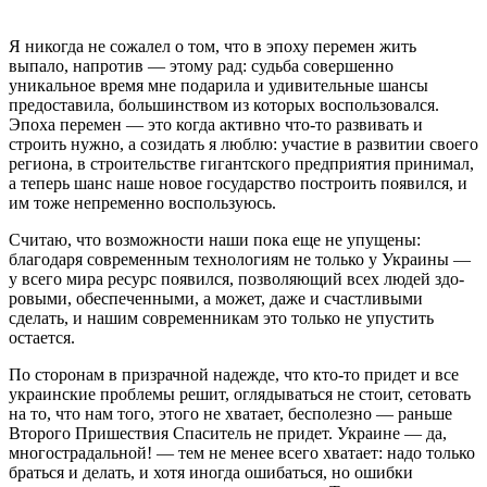
Я никогда не сожалел о том, что в эпоху перемен жить
выпало, напротив — этому рад: судьба совершенно
уникальное время мне подарила и удивительные шансы
предоставила, большинством из которых воспользовался.
Эпоха перемен — это когда активно что-то развивать и
строить нужно, а созидать я люблю: участие в развитии своего
региона, в строительстве гигантского предприятия принимал,
а теперь шанс наше новое государство постро­ить появился, и
им тоже не­пременно воспользуюсь.
Считаю, что возможнос­ти наши пока еще не упуще­ны:
благодаря современным технологиям не только у Ук­ра­ины —
у всего мира ресурс появился, позволяющий всех людей здо­­
ровыми, обеспечен­ными, а может, даже и счаст­ливыми
сделать, и на­шим современникам это только не упустить
остается.
По сторонам в призрачной надежде, что кто-то при­дет и все
украинские проблемы решит, оглядываться не стоит, сетовать
на то, что нам того, этого не хватает, бесполезно — раньше
Второго Пришествия Спаситель не придет. Ук­ра­ине — да,
многострадальной! — тем не менее всего хватает: надо только
браться и делать, и хотя иногда ошибаться, но ошибки