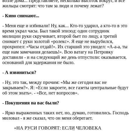
возле дома... Представляете, несколько высоток вокруг, и все
жильцы смотрят: что там за люди и почему лежат?
- Кино снимают...
- Меня еще и избивали! Ну, как... Кто-то ударил, а кто-то в это
время украл часы. Был такой эпизод: один сотрудник
милиции руки скручивает, второй бьет по лицу, а третий
снимает с руки золотой «ролекс». Я еще не вырубился,
прохрипел: «Часы отдай!». Их старший это увидел: «А-а-а, ты
еще нам замечания делаешь!». Всю ватагу на Петровку
доставили - и на следующий же день отпустили: оказывается,
оснований для задержания не было.
- А извиниться?
- Ну, это так, между прочим: «Мы же сегодня вас не
закрываем?». Я: «Если закроете, все газеты центральные будут
об этом знать». - «Все, нет вопросов».
- Покушения на вас были?
- Ярко выраженных таких нет, но, думаю, готовились. Господь
миловал - я же сказал, что он меня оберегает.
«НА РУСИ ГОВОРЯТ: ЕСЛИ ЧЕЛОВЕКА