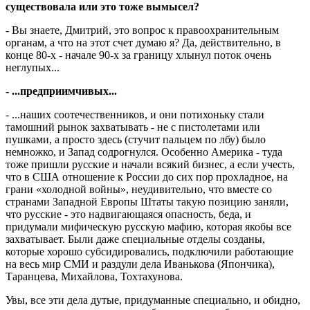
существовала или это тоже вымысел?
- Вы знаете, Дмитрий, это вопрос к пра­воохранительным
органам, а что на этот счет думаю я? Да, действительно, в
конце 80-х - начале 90-х за границу хлынул поток очень
неглупых...
- ...предприимчивых...
- ...наших соотечественников, и они потихоньку стали
тамошний рынок захватывать - не с пистолетами или
пушками, а просто здесь (стучит пальцем по лбу) было
немножко, и Запад содрогнулся. Особенно Америка - туда
тоже пришли русские и начали всякий бизнес, а если учесть,
что в США отношение к России до сих пор прохладное, на
грани «холодной войны», неудивительно, что вместе со
странами Западной Европы Штаты такую позицию заняли,
что русские - это надвигающаяся опасность, беда, и
придумали мифическую русскую мафию, которая якобы все
захватывает. Были даже специальные отделы созданы,
которые хорошо субсидировались, подключили работающие
на весь мир СМИ и раздули дела Иванькова (Япончика),
Таранцева, Михайлова, Тохтахунова.
Увы, все эти дела дутые, придуманные специально, и обидно,