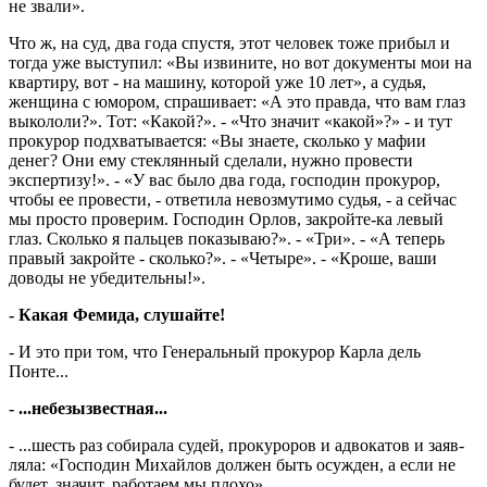
не звали».
Что ж, на суд, два года спустя, этот человек тоже прибыл и
тогда уже выступил: «Вы извините, но вот документы мои на
квартиру, вот - на машину, которой уже 10 лет», а судья,
женщина с юмором, спрашивает: «А это правда, что вам глаз
выкололи?». Тот: «Какой?». - «Что значит «какой»?» - и тут
прокурор подхватывается: «Вы знаете, сколько у мафии
денег? Они ему стеклянный сделали, нужно провести
экспертизу!». - «У вас было два года, господин прокурор,
чтобы ее провести, - ответила невозмутимо судья, - а сейчас
мы просто проверим. Господин Орлов, закройте-ка левый
глаз. Сколько я пальцев показываю?». - «Три». - «А теперь
правый закройте - сколько?». - «Четыре». - «Кроше, ваши
доводы не убедительны!».
- Какая Фемида, слушайте!
- И это при том, что Генеральный прокурор Карла дель
Понте...
- ...небезызвестная...
- ...шесть раз со­би­рала судей, прокуроров и адвокатов и заяв­
ля­ла: «Господин Ми­хайлов должен быть осужден, а если не
будет, значит, работаем мы плохо».