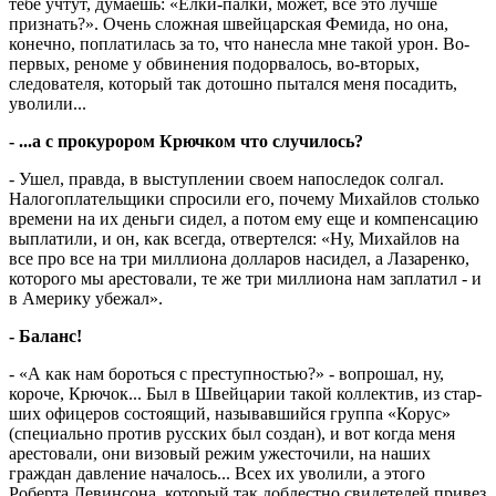
тебе учтут, думаешь: «Елки-палки, может, все это лучше
признать?». Очень сложная швейцарская Фемида, но она,
конечно, поплатилась за то, что нанесла мне такой урон. Во-
первых, реноме у обвинения подорвалось, во-вторых,
следователя, который так дотошно пытался меня посадить,
уволили...
- ...а с прокурором Крючком что слу­чилось?
- Ушел, правда, в выступлении своем напоследок солгал.
Нало­го­плательщики спросили его, почему Михайлов столько
времени на их деньги сидел, а потом ему еще и компенсацию
выплатили, и он, как всегда, отвертелся: «Ну, Михайлов на
все про все на три миллиона долларов насидел, а Лазаренко,
которого мы арестовали, те же три миллиона нам заплатил - и
в Америку убежал».
- Баланс!
- «А как нам бороться с преступностью?» - вопрошал, ну,
короче, Крючок... Был в Швейцарии такой коллектив, из стар­
ших офицеров состоящий, называ­вший­ся группа «Корус»
(специально против русских был создан), и вот когда меня
арестовали, они визовый режим ужесточили, на наших
граждан давление началось... Всех их уволили, а этого
Роберта Левинсона, который так доблестно свидетелей привез