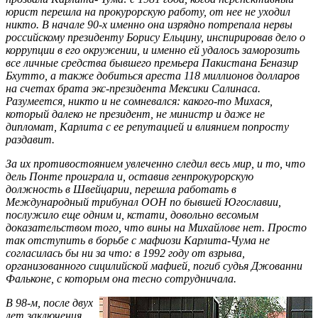
юрист перешла на прокурорскую работу, от нее не уходил
никто. В начале 90-х именно она изрядно потрепала нервы
российскому президенту Борису Ельцину, инспирировав дело о
коррупции в его окружении, и именно ей удалось заморозить
все личные средства бывшего премьера Пакистана Беназир
Бхутто, а также добиться ареста 118 миллионов долларов
на счетах брата экс-президента Мексики Салинаса.
Разумеется, никто и не сомневался: какого-то Михася,
который далеко не президент, не министр и даже не
дипломат, Карлита с ее репутацией и влиянием попросту
раздавит.
За их противостоянием увлеченно следил весь мир, и то, что
дель Понте проиграла и, оставив генпрокурорскую
должность в Швейцарии, перешла работать в
Международный трибунал ООН по бывшей Югославии,
послужило еще одним и, кстати, довольно весомым
доказательством того, что вины на Михайлове нет. Просто
так отступить в борьбе с мафиози Карлита-Чума не
согласилась бы ни за что: в 1992 году от взрыва,
организованного сицилийской мафией, погиб судья Джованни
Фальконе, с которым она тесно сотрудничала.
В 98-м, после двух
лет заключения,