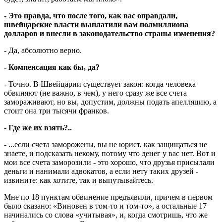
- Это правда, что после того, как вас оправдали,
швейцарские власти выплатили вам полмиллиона
долларов и внесли в законодательство страны изменения?
- Да, абсолютно верно.
- Компенсация как бы, да?
- Точно. В Швей­царии существует закон: когда человека
обвиняют (не важно, в чем), у него сразу же все счета
замораживают, но вы, допустим, должны подать апелляцию, а
стоит она три тысячи франков.
- Где же их взять?..
- ...если счета заморожены, вы не юрист, как защищаться не
знаете, и подсказать некому, потому что денег у вас нет. Вот и
мои все счета заморозили - это хорошо, что друзья присылали
деньги и нанимали адвокатов, а если нету таких друзей -
извините: как хотите, так и выпутывайтесь.
Мне по 18 пунктам обвинение предъ­я­ви­ли, причем в первом
было сказано: «Виновен в том-то и том-то», а остальные 17
начинались со слова «учитывая», и, когда смотришь, что же