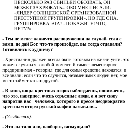
НЕСКОЛЬКО РАЗ СВИНЬЕЙ ОБОЗВАТЬ, ОН
МОЖЕТ ЗАХРЮКАТЬ... ОБО МНЕ ПИСАЛИ:
«ЛИДЕР СОЛНЦЕВСКОЙ ОРГАНИЗОВАННОЙ
ПРЕСТУПНОЙ ГРУППИРОВКИ», НО ГДЕ ОНА,
ГРУППИРОВКА ЭТА? - ПОКАЖИТЕ! ЧТО,
НЕТУ?»
- Тем не менее какие-то распоряжения на случай, если с
вами, не дай Бог, что-то произойдет, вы тогда отдавали?
Готовились к худшему?
- Христианин должен всегда быть готовым из жизни уйти: это
может случиться в любой момент. Я самое элементарное
предпринимал - говорил, где для семьи средства находятся, и
все знали: если что-то случится, незаменимых людей нет, мое
место займет кто-то другой.
- В кино, когда крестных отцов наблюдаешь, понимаешь,
что это, наверное, очень серьезные люди, а я вот сижу
напротив вас - человека, которого в прессе неоднократно
крестным отцом русской мафии называли...
-
(Улыбается).
- Это льстило или, наоборот, возмущало?