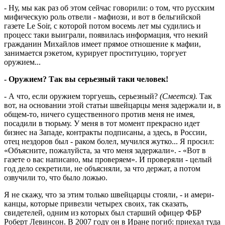
- Ну, мы как раз об этом сейчас говорили: о том, что русским
мифическую роль отвели - мафиози, и вот в бельгийской
газете Le Soir, с которой потом восемь лет мы судились и
процесс таки выиграли, появилась информация, что некий
гражданин Михайлов имеет прямое отношение к мафии,
занимается рэкетом, курирует проституцию, торгует
оружием...
- Оружием? Так вы серьезный таки человек!
- А что, если оружием торгуешь, серьезный?
(Смеется).
Так
вот, на основании этой статьи швейцарцы меня задержали и, в
общем-то, ничего существенного против меня не имея,
посадили в тюрьму. У меня в тот момент прекрасно идет
бизнес на Западе, контракты подписаны, а здесь, в России,
отец не­здоров был - раком болел, мучился жутко... Я просил:
«Объясните, пожалуйста, за что меня задержали». - «Вот в
газете о вас написано, мы проверяем». И проверяли - целый
год дело секретили, не объясняли, за что держат, а потом
озвучили то, что было ло­жью.
Я не скажу, что за этим только швейцарцы стояли, - и амери­
канцы, которые при­­везли четырех своих, так сказать,
свидетелей, од­ним из которых был старший офи­цер ФБР
Роберт Левинсон. В 2007 году он в Иране погиб: приехал туда