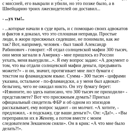
с миссией, его выкрали и убили, но это позже было, а в
Швейцарию троих лжесвидетелей он доставил...
- ...ух ты!..
- ...которые начали в суде врать, и с помощью своих адвокатов
и фактов я доказал, что это сплошная неправда. Простые
люди, в жюри присяжных сидевшие, не понимали, как же
так? Вот, например, человек - был такой Александр
Рабинович - говорит: «Я отдал солнцевской мафии 300 тысяч,
они меня загнали в Америку - мне пришлось из России
уехать, меня вынудили...». Я ему вопрос задаю: «А документ о
том, что вы отдали солнцевской мафии деньги, предъявить
можете?» - и он, значит, протягивает мне лист бумаги с
текстом на фламандском языке. Сумма - 300 тысяч - цифрами
указана, остальное - по-фламандски, а у меня был адвокат-
бельгиец, чего не ожидал никто. Он эту бумагу берет:
«Извините, но здесь написано, что 300 тысяч не приходили» -
представляете? Вот что присяжным думать? Приехал
официальный свидетель ФБР и об одном из эпизодов
рассказывает, ему вопрос задают - он молчит. «А хотите, -
предложил, - я подскажу, где ваши деньги?». Он: «Да!». - «Вы
переправили их в Женеву, а потом вместе с моим
следователем Зек­шеном сняли». Он в крик: «А что мне было
делать?!».