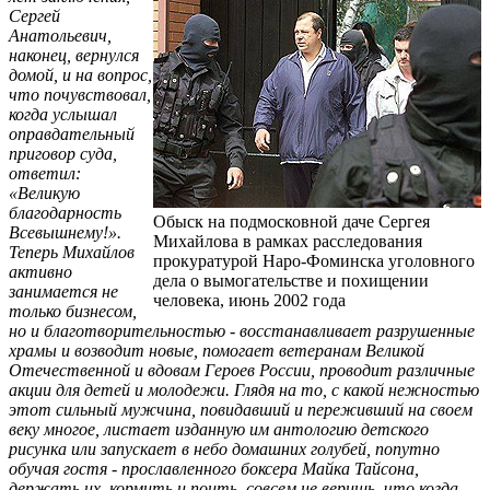
Сергей
Анатольевич,
наконец, вернулся
домой, и на вопрос,
что почувствовал,
когда услышал
оправдательный
приговор суда,
ответил:
«Великую
благодарность
Обыск на подмосковной даче Сергея
Всевышнему!».
Михайлова в рамках расследования
Теперь Михайлов
прокуратурой Наро-Фоминска уголовного
активно
дела о вымогательстве и похищении
занимается не
человека, июнь 2002 года
только бизнесом,
но и благотворительностью - восстанавливает разрушенные
храмы и возводит новые, помогает ветеранам Великой
Отечественной и вдовам Героев России, проводит различные
акции для детей и молодежи. Глядя на то, с какой нежностью
этот сильный мужчина, повидавший и переживший на своем
веку многое, листает изданную им антологию детского
рисунка или запускает в небо домашних голубей, попутно
обучая гостя - прославленного боксера Майка Тайсона,
держать их, кормить и поить, совсем не веришь, что когда-