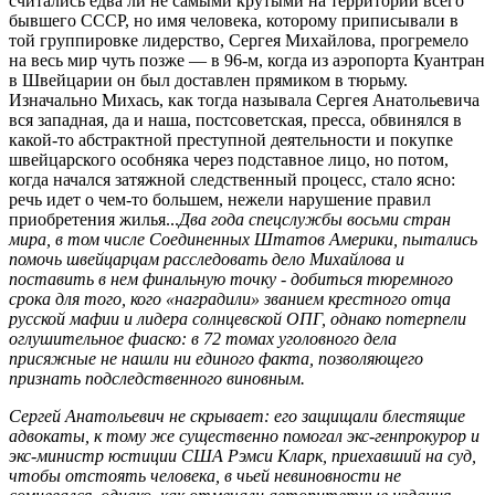
считались едва ли не самыми крутыми на территории всего
бывшего СССР, но имя человека, которому приписывали в
той группировке лидерство, Сергея Михайлова, прогремело
на весь мир чуть позже — в 96-м, когда из аэропорта Куантран
в Швейцарии он был доставлен прямиком в тюрьму.
Изначально Михась, как тогда называла Сергея Ана­толь­еви­ча
вся западная, да и наша, постсоветская, пресса, обвинялся в
какой-то абстрактной преступной деятельности и покупке
швейцарского особняка через подставное лицо, но потом,
когда начался затяжной следственный процесс, стало ясно:
речь идет о чем-то большем, нежели нарушение правил
приобретения жилья...
Два года спецслужбы восьми стран
мира, в том числе Соединенных Штатов Америки, пытались
помочь швейцарцам расследовать дело Михайлова и
поставить в нем финальную точку - добиться тюремного
срока для того, кого «наградили» званием крестного отца
русской мафии и лидера солнцевской ОПГ, однако потерпели
оглушительное фиас­ко: в 72 томах уголовного дела
присяжные не нашли ни единого факта, позволяющего
признать подследственного виновным.
Сергей Анатольевич не скрывает: его защищали блестящие
адвокаты, к тому же существенно помогал экс-генпрокурор и
экс-министр юстиции США Рэмси Кларк, приехавший на суд,
чтобы отстоять человека, в чьей невиновности не