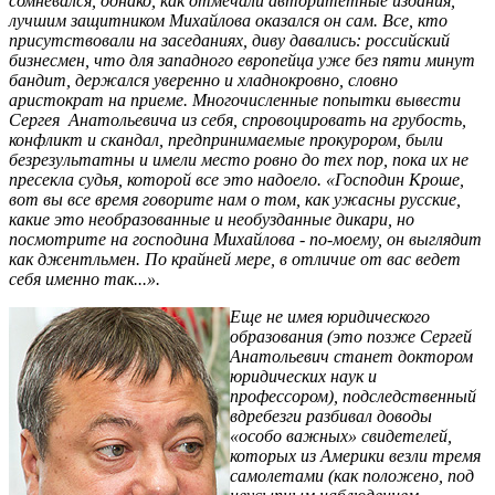
сомневался, однако, как отмечали авторитетные издания,
лучшим защитником Михайлова оказался он сам. Все, кто
присутствовали на заседаниях, диву давались: российский
бизнесмен, что для западного европейца уже без пяти минут
бандит, держался уверенно и хладнокровно, словно
аристократ на приеме. Многочисленные попытки вывести
Сергея Анатольевича из себя, спровоцировать на грубость,
конфликт и скандал, предпринимаемые прокурором, были
безрезультатны и имели место ровно до тех пор, пока их не
пресекла судья, которой все это надоело. «Господин Кроше,
вот вы все время говорите нам о том, как ужасны русские,
какие это необразованные и необузданные дикари, но
посмотрите на господина Михайлова - по-моему, он выглядит
как джентльмен. По крайней мере, в отличие от вас ведет
себя именно так...».
Еще не имея юридического
образования (это позже Сергей
Анатольевич станет доктором
юридических наук и
профессором), подследственный
вдребезги разбивал доводы
«особо важных» свидетелей,
которых из Америки везли тремя
самолетами (как положено, под