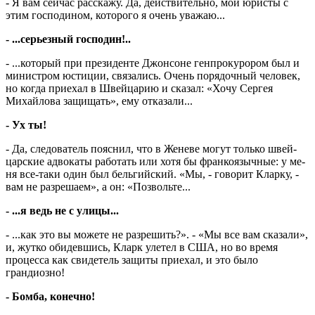
- Я вам сейчас расскажу. Да, действительно, мои юристы с
этим господином, которого я очень уважаю...
- ...серьезный господин!..
- ...который при президенте Джонсоне генпрокурором был и
ми­нистром юстиции, связались. Очень порядочный человек,
но когда приехал в Швей­царию и сказал: «Хочу Сергея
Михайлова защищать», ему отказали...
- Ух ты!
- Да, следователь пояснил, что в Женеве могут только швей­
царские адвокаты работать или хотя бы франкоязычные: у ме­
ня все-таки один был бельгийский. «Мы, - говорит Кларку, -
вам не раз­решаем», а он: «Позво­ль­те...
- ...я ведь не с улицы...
- ...как это вы можете не разрешить?». - «Мы все вам сказали»,
и, жутко обидевшись, Кларк улетел в США, но во время
процесса как свидетель защиты приехал, и это было
грандиозно!
- Бомба, конечно!