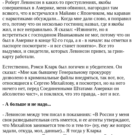
- Роберт Левинсон в каких-то преступлениях, якобы
совершенных в Америке, меня обвинил, нагородил там
всякого, что я встречался в Майами с Япончиком, мы караван
с наркотиками обсуждали... Когда мне дали слово, я поправил
его, потому что он несколько гостиниц назвал, где я якобы
жил, и все неправильно. Я сказал: «Извините, но я
встретиться с господином Иваньковым не мог, потому что он
был в Америке в конце 92-го года, а я - в начале: вы отметки в
паспорте посмотрите - и все станет понятно». Все это
выдумки, и свидетели, которых Левинсон привез, за грин-
карту работали.
Естественно, Рэмси Кларк был логичен и убедителен. Он
сказал: «Мне как бывшему Генеральному прокурору
дозволено в криминальные файлы вне­дряться, так вот, все,
относящиеся к Сергею Михайлову, я посмотрел, но на него
ничего нет, перед Соединенными Штатами Америки он
абсолютно чист», и поклялся, что это правда, - вот и все.
- А больше и не надо...
- Левинсон между тем писал в показаниях: «В России у меня
своя разведывательная сеть имеется, и ее агенты утверждают,
что Михайлов занимается тем-то и тем-то» (ну, ему же вопрос
задали, откуда, мол, данные)... Я тогда у Кларка