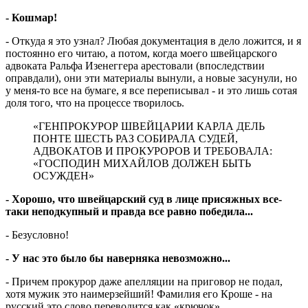
- Кошмар!
- Откуда я это узнал? Любая документация в дело ложится, и я
постоянно его читаю, а потом, когда моего швейцарского
адвоката Ральфа Изенеггера арестовали (впоследствии
оправдали), они эти материалы вынули, а новые засунули, но
у меня-то все на бумаге, я все переписывал - и это лишь сотая
доля того, что на процессе творилось.
«ГЕНПРОКУРОР ШВЕЙЦАРИИ КАРЛА ДЕЛЬ
ПОНТЕ ШЕСТЬ РАЗ СОБИРАЛА СУДЕЙ,
АДВОКАТОВ И ПРОКУРОРОВ И ТРЕБОВАЛА:
«ГОСПОДИН МИХАЙЛОВ ДОЛЖЕН БЫТЬ
ОСУЖДЕН»
- Хорошо, что швейцарский суд в ли­це присяжных все-
таки неподкупный и правда все равно победила...
- Безусловно!
- У нас это было бы наверняка не­воз­можно...
- Причем прокурор даже апелляции на приговор не подал,
хотя мужик это наимерзейший! Фамилия его Кроше - на
русский это слово переводится как «крючок».