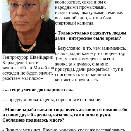
кооперативе, связанном с
народными промыслами,
искусством, шкатулками теми же:
все, как обычно, - это и был
стартовый капитал.
- Только-только вздохнуть людям
дали - интересное было время?
- Безусловно, и то, чем занимались,
было сродни какому-то творчеству.
Генпрокурор Швейцарии
Тем, у кого коммерческая есть
Карла дель Понте
жилка (а я думаю, она мне
заявила: «Если Михайлов
присуща), дали раскрыться - тут и
осужден не будет, значит,
способность устанавливать
работаем мы плохо»
контакты проявилась...
- ...а еще умение договариваться...
- ...предчувствовать цены, спрос и все остальное.
- Многие зарабатывали тогда очень активно: я помню себя
и своих друзей - деньги, казалось, сами шли в руки.
Соблазнов появилось много?
- Лично у меня нет. Другие, конечно, сразу же расслаблялись,