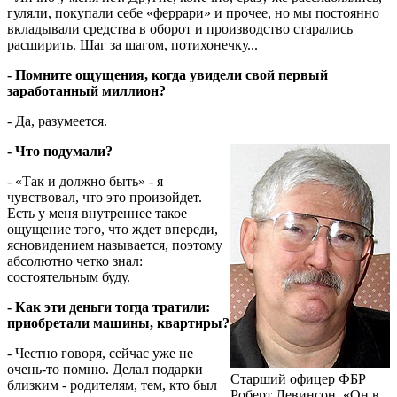
гуляли, покупали себе «феррари» и прочее, но мы постоянно
вкладывали средства в оборот и производство старались
расширить. Шаг за шагом, потихонечку...
- Помните ощущения, когда увидели свой первый
заработанный миллион?
- Да, разумеется.
- Что подумали?
- «Так и должно быть» - я
чувствовал, что это произойдет.
Есть у меня внутрен­нее такое
ощущение того, что ждет впереди,
ясновидением называется, поэтому
абсолютно четко знал:
состоятельным бу­ду.
- Как эти деньги тогда тратили:
приобретали машины, квартиры?
- Честно говоря, сейчас уже не
очень-то помню. Делал подарки
Старший офицер ФБР
близким - родителям, тем, кто был
Роберт Левинсон. «Он в