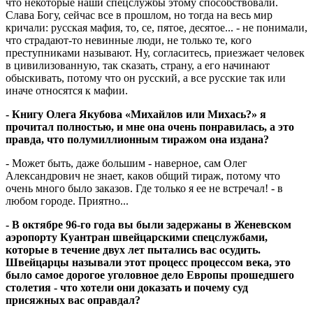
что некоторые наши спецслужбы этому способствовали.
Слава Богу, сейчас все в прошлом, но тогда на весь мир
кричали: русская мафия, то, се, пятое, десятое... - не понимали,
что страдают-то невинные люди, не только те, кого
преступниками называют. Ну, согласитесь, приезжает человек
в цивилизованную, так сказать, страну, а его начинают
обыскивать, потому что он русский, а все русские так или
иначе относятся к мафии.
- Книгу Олега Якубова «Михайлов или Михась?» я
прочитал полностью, и мне она очень понравилась, а это
правда, что полумиллионным тиражом она издана?
- Может быть, даже большим - наверное, сам Олег
Александрович не знает, каков общий тираж, потому что
очень много было заказов. Где только я ее не встречал! - в
любом городе. Приятно...
- В октябре 96-го года вы были задержаны в Женевском
аэропорту Куан­т­ран швейцарскими спецслужбами,
которые в течение двух лет пытались вас осудить.
Швейцарцы называли этот процесс процессом века, это
было самое дорогое уголовное дело Европы прошедшего
столетия - что хотели они доказать и почему суд
присяжных вас оправдал?