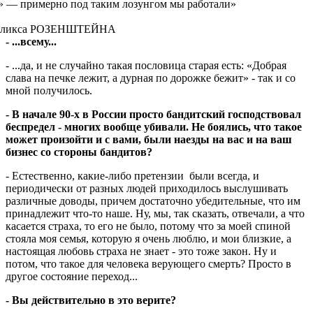
» — примерно под таким лозунгом мы работали»
еликса РОЗЕНШТЕЙНА
- ...всему...
- ...да, и не случайно такая пословица старая есть: «Добрая
слава на печке лежит, а дурная по дорожке бежит» - так и со
мной получилось.
- В начале 90-х в России просто бандитский господствовал
беспредел - многих вообще убивали. Не боялись, что такое
может произойти и с вами, были наезды на вас и на ваш
бизнес со стороны бандитов?
- Естественно, какие-либо претензии были всегда, и
периодически от разных людей приходилось выслушивать
различные доводы, причем достаточно убедительные, что им
принадлежит что-то наше. Ну, мы, так сказать, отвечали, а что
касается страха, то его не было, потому что за моей спиной
стояла моя семья, которую я очень люблю, и мои близкие, а
настоящая любовь страха не знает - это тоже закон. Ну и
потом, что такое для человека верующего смерть? Просто в
другое состояние переход...
- Вы действительно в это верите?