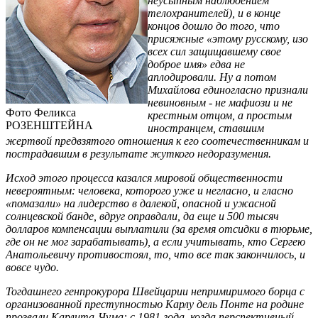
неусыпным наблюдением
телохранителей), и в конце
концов дошло до того, что
присяжные «этому русскому, изо
всех сил защищавшему свое
доброе имя» едва не
аплодировали. Ну а потом
Михайлова единогласно признали
невиновным - не мафиози и не
Фото Феликса
крестным отцом, а простым
РОЗЕНШТЕЙНА
иностранцем, ставшим
жертвой предвзятого отношения к его соотечественникам и
пострадавшим в результате жуткого недоразумения.
Исход этого процесса казался мировой общественности
невероятным: человека, которого уже и негласно, и гласно
«помазали» на лидерство в далекой, опасной и ужасной
солнцевской банде, вдруг оправдали, да еще и 500 тысяч
долларов компенсации выплатили (за время отсидки в тюрьме,
где он не мог зарабатывать), а если учитывать, кто Сергею
Анатольевичу про­тивостоял, то, что все так закончилось, и
вовсе чудо.
Тогдашнего генпрокурора Швейцарии непримиримого борца с
организованной преступностью Карлу дель Понте на родине
прозвали Карлита-Чума: с 1981 года, когда перспективный