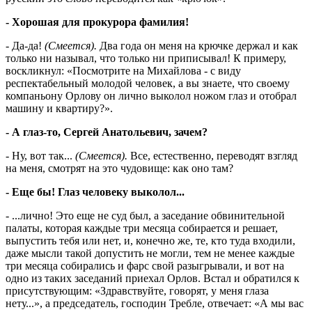
- Хорошая для прокурора фамилия!
- Да-да!
(Смеется).
Два года он меня на крючке держал и как
только ни называл, что только ни приписывал! К примеру,
воскликнул: «Посмотрите на Михайлова - с виду
респектабельный молодой человек, а вы знаете, что своему
компаньону Орлову он лично выколол ножом глаз и отобрал
машину и квартиру?».
- А глаз-то, Сергей Анатольевич, зачем?
- Ну, вот так...
(Сме­ет­ся).
Все, естественно, переводят взгляд
на меня, смотрят на это чудовище: как оно там?
- Еще бы! Глаз человеку выколол...
- ...лично! Это еще не суд был, а заседание обвинительной
палаты, которая каждые три месяца собирается и решает,
выпустить тебя или нет, и, конечно же, те, кто туда входили,
даже мысли такой допустить не могли, тем не менее каждые
три месяца собирались и фарс свой разыгрывали, и вот на
одно из таких заседаний приехал Орлов. Встал и обратился к
присутствующим: «Здравствуйте, говорят, у меня глаза
нету...», а председатель, господин Требле, отвечает: «А мы вас