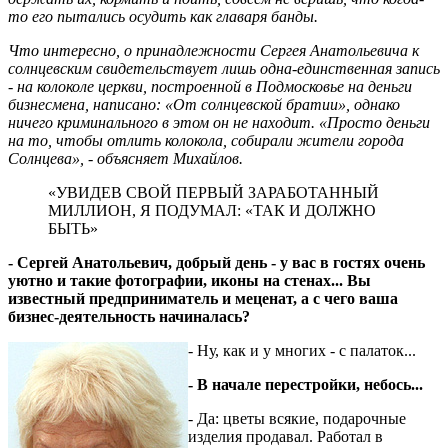
то его пытались осудить как главаря банды.
Что интересно, о принадлежности Сергея Анатольевича к
солнцевским сви­де­те­ль­ствует лишь одна-единственная запись
- на колоколе церкви, построенной в Подмосковье на деньги
бизнесмена, написано: «От солнцевской братии», однако
ничего криминального в этом он не находит. «Просто деньги
на то, чтобы отлить колокола, собирали жители города
Солнцева», - объясняет Михайлов.
«УВИДЕВ СВОЙ ПЕРВЫЙ ЗАРАБОТАННЫЙ
МИЛЛИОН, Я ПОДУМАЛ: «ТАК И ДОЛЖНО
БЫТЬ»
- Сергей Анатольевич, добрый день - у вас в гостях очень
уютно и такие фотографии, иконы на стенах... Вы
известный предприниматель и меценат, а с чего ваша
бизнес-деятельность начиналась?
- Ну, как и у многих - с палаток...
- В начале перестройки, небось...
- Да: цветы всякие, подарочные
изделия продавал. Работал в