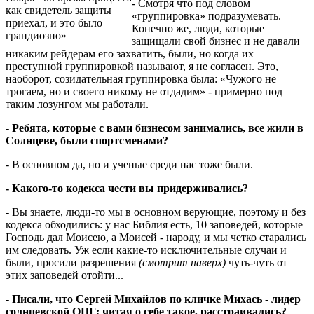
- Смотря что под словом
как свидетель защиты
«группировка» подразумевать.
приехал, и это было
Конечно же, люди, которые
грандиозно»
защищали свой бизнес и не давали
никаким рейдерам его захватить, были, но когда их
преступной группировкой называют, я не согласен. Это,
наоборот, созидательная группировка была: «Чужого не
трогаем, но и своего никому не отдадим» - примерно под
таким лозунгом мы работали.
- Ребята, которые с вами бизнесом занимались, все жили в
Солнцеве, были спортсменами?
- В основном да, но и ученые среди нас тоже были.
- Какого-то кодекса чести вы придерживались?
- Вы знаете, люди-то мы в основном верующие, поэтому и без
кодекса обходились: у нас Библия есть, 10 заповедей, которые
Господь дал Моисею, а Моисей - народу, и мы четко старались
им следовать. Уж если какие-то исключительные случаи и
были, просили разрешения
(смотрит наверх)
чуть-чуть от
этих заповедей отойти...
- Писали, что Сергей Михайлов по кличке Михась - лидер
солнцевской ОПГ: читая о себе такое, расстраивались?