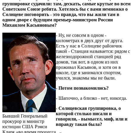
группировке судачили: там, дескать, самые крутые во всем
Советском Союзе ребята. Хотелось бы с вами не­множко о
Солнцеве по­говорить - это правда, что вы жили там в
одном дворе с будущим премьер-министром России
Михаилом Касьяновым?
- Ну, не совсем в одном -
километрах в двух друг от друга.
Есть у нас в Солнцеве райончик
такой - Станция называется: рядом с
железнодорожной станцией ряд
домов, так вот, в одном из них
проживал Касьянов, и хотя он в
школе, где я занимался спортом,
учился, знакомы мы не были.
- Потом познакомились?
- Шапочно, а близко - нет, никогда.
- Солнцевская груп­пировка, о
которой столько писали и
Бывший Генеральный
говорили, - вымысел, миф, или и
прокурор и министр
вправду такая была?
юстиции США Рэмси
Кларк «во время процесса