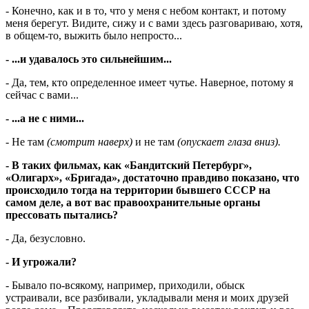
- Конечно, как и в то, что у меня с не­бом контакт, и потому
меня берегут. Ви­ди­те, сижу и с вами здесь разговариваю, хотя,
в общем-то, выжить было непросто...
- ...и удавалось это сильнейшим...
- Да, тем, кто определенное имеет чутье. Наверное, потому я
сейчас с вами...
- ...а не с ними...
- Не там
(смотрит наверх)
и не там
(опус­кает глаза вниз).
- В таких фильмах, как «Бандитский Петербург»,
«Олигарх», «Бригада», до­статочно правдиво показано, что
происходило тогда на территории бывшего СССР на
самом деле, а вот вас правоохранительные органы
прессовать пытались?
- Да, безусловно.
- И угрожали?
- Бывало по-всякому, например, приходили, обыск
устраивали, все разбивали, укладывали меня и моих друзей