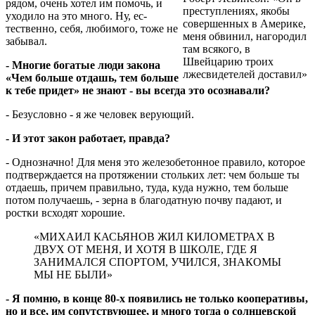
рядом, очень хотел им помочь, и
преступлениях, якобы
уходило на это много. Ну, ес­
совершенных в Америке,
тественно, себя, любимого, тоже не
меня обвинил, нагородил
забывал.
там всякого, в
Швейцарию троих
- Многие богатые люди закона
лжесвидетелей доставил»
«Чем больше отдашь, тем больше
к тебе придет» не знают - вы всегда это осознавали?
- Безусловно - я же человек верующий.
- И этот закон работает, правда?
- Однозначно! Для меня это железобетонное правило, которое
подтверждается на протяжении стольких лет: чем больше ты
отдаешь, причем правильно, туда, куда нужно, тем больше
потом получаешь, - зерна в благодатную почву падают, и
ростки всходят хорошие.
«МИХАИЛ КАСЬЯНОВ ЖИЛ КИЛОМЕТРАХ В
ДВУХ ОТ МЕНЯ, И ХОТЯ В ШКОЛЕ, ГДЕ Я
ЗАНИМАЛСЯ СПОРТОМ, УЧИЛСЯ, ЗНАКОМЫ
МЫ НЕ БЫЛИ»
- Я помню, в конце 80-х появились не только кооперативы,
но и все, им сопутствующее, и много тогда о солнцевской