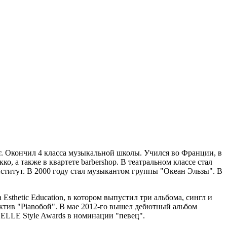
нт. Окончил 4 класса музыкальной школы. Учился во Франции, в
кко
, а также в квартете barbershop. В театральном классе стал
ститут
. В 2000 году стал музыкантом группы "Океан Эльзы". В
а
Esthetic Education
, в котором выпустил три альбома, сингл и
ктив "
Pianoбой
". В мае 2012-го вышел дебютный альбом
 ELLE Style Awards в номинации "певец".