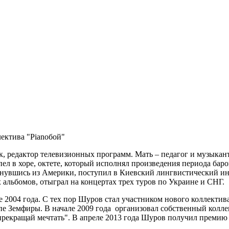
ектива "Pianoбой"
ик, редактор телевизионных программ. Мать – педагог и музыка
пел в хоре, октете, который исполнял произведения периода
баро
рнувшись из Америки, поступил в
Киевский лингвистический ин
 альбомов, отыграл на концертах трех туров по Украине и СНГ.
те 2004 года. С тех пор Шуров стал участником нового коллектив
пе Земфиры. В начале 2009 года организовал собственный колле
е прекращай мечтать". В апреле 2013 года Шуров получил премию