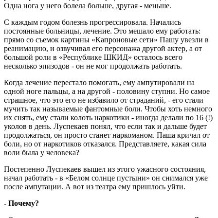
Одна нога у него болела больше, другая - меньше.
С каждым годом болезнь прогрессировала. Начались
постоянные больницы, лечение. Это мешало ему работать:
прямо со съемок картины «Капроновые сети» Пашу увезли в
реанимацию, и озвучивал его персонажа другой актер, а от
большой роли в «Республике ШКИД» осталось всего
несколько эпизодов - он не мог продолжать работать.
Когда лечение перестало помогать, ему ампутировали на
одной ноге пальцы, а на другой - половину ступни. Но самое
страшное, что это его не избавило от страданий, - его стали
мучить так называемые фантомные боли. Чтобы хоть немного
их снять, ему стали колоть наркотики - иногда делали по 16 (!)
уколов в день. Луспекаев понял, что если так и дальше будет
продолжаться, он просто станет наркоманом. Паша кричал от
боли, но от наркотиков отказался. Представляете, какая сила
воли была у человека?
Постепенно Луспекаев вышел из этого ужасного состояния,
начал работать - в «Белом солнце пустыни» он снимался уже
после ампутации. А вот из театра ему пришлось уйти.
- Почему?