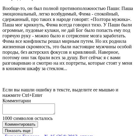
Вообще-то, он был полной противоположностью Паши: Паша
эмоциональный, легко возбудимый, Фима - спокойный,
сдержанный, про таких в народе говорят: «Полтора мужика».
Паша мог крикнуть, Фима всегда говорил тихо. У Паши были
огромные, пудовые кулаки, не дай Бог было попасть ему под
горячую руку - можно было и сотрясение мозга заработать.
Фима все конфликты решал мирным путем. Но их роднила
жизненная скромность, это были настоящие мужчины особой
породы, без актерских фокусов и кривляний. Наверное,
поэтому они так брали всех за душу. Вот сейчас я с вами
разговариваю и смотрю на их портреты, которые стоят у меня
в книжном шкафу за стеклом...
Если вы нашли ошибку в тексте, выделите ее мышью и
нажмите Ctrl+Enter
Комментарии
1000
символов осталось
Комментировать
Показать еще