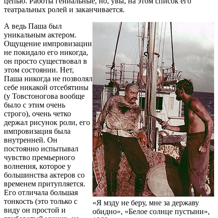
цепью. Работы гениальные, но, увы, на этом список его
театральных ролей и заканчивается.
А ведь Паша был
уникальным актером.
Ощущение импровизации
не покидало его никогда,
он просто существовал в
этом состоянии. Нет,
Паша никогда не позволял
себе никакой отсебятины
(у Товстоногова вообще
было с этим очень
строго), очень четко
держал рисунок роли, его
импровизация была
внутренней. Он
постоянно испытывал
чувство премьерного
волнения, которое у
большинства актеров со
временем притупляется.
Его отличала большая
тонкость (это только с
«Я мзду не беру, мне за державу
виду он простой и
обидно», «Белое солнце пустыни»,