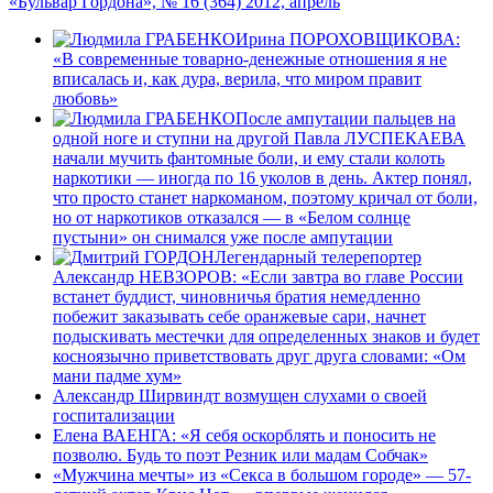
«Бульвар Гордона», № 16 (364) 2012, апрель
Ирина ПОРОХОВЩИКОВА:
«В современные товарно-денежные отношения я не
вписалась и, как дура, верила, что миром правит
любовь»
После ампутации пальцев на
одной ноге и ступни на другой Павла ЛУСПЕКАЕВА
начали мучить фантомные боли, и ему стали колоть
наркотики — иногда по 16 уколов в день. Актер понял,
что просто станет наркоманом, поэтому кричал от боли,
но от наркотиков отказался — в «Белом солнце
пустыни» он снимался уже после ампутации
Легендарный телерепортер
Александр НЕВЗОРОВ: «Если завтра во главе России
встанет буддист, чиновничья братия немедленно
побежит заказывать себе оранжевые сари, начнет
подыскивать местечки для определенных знаков и будет
косноязычно приветствовать друг друга словами: «Ом
мани падме хум»
Александр Ширвиндт возмущен слухами о своей
госпитализации
Елена ВАЕНГА: «Я себя оскорблять и поносить не
позволю. Будь то поэт Резник или мадам Собчак»
«Мужчина мечты» из «Секса в большом городе» — 57-