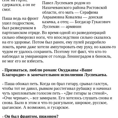
Павел Луспекаев родом из
сдержался, а он не
Нахичеванского района Ростовской
смог.
области, его мать — Серафима
Авраамовна Ковалева — донская
Паша ведь на фронт
казачка, а отец — Богдасар Гукасович
ушел подростком,
Луспекян — армянин
был разведчиком в
партизанском отряде. Во время одной из разведопераций
сильно обморозил ноги, что впоследствии сильно сказалось
на его здоровье. Потом был ранен, ему пулей раздробило
локоть, врачи даже хотели ампутировать ему руку, но каким-то
чудом ее удалось сохранить. Поэтому тот факт, что кто-то
наблюдал за умирающим от голода Ленинградом в бинокль,
не мог его не взбесить.
- Признаться, люблю романс Окуджавы «Ваше
Благородие» в замечательном исполнении Луспекаева.
- Паша обожал петь. Когда он брал гитару, срывал галстук,
чтобы тот не давил, рывком расстегивал рубашку и начинал
чуть хрипловатым голосом петь - «Две гитары за стеной»,
«Очи черные», - все замирали. Его хотелось слушать снова и
снова. Было в этом и что-то разгульное, широкое, русское,
цыганское. А возможно, и гусарское.
- Он был франтом, пижоном?