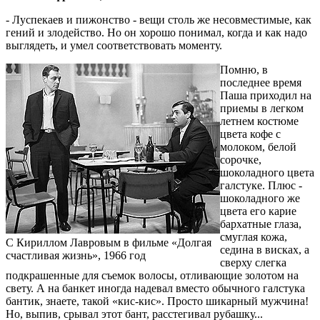
- Луспекаев и пижонство - вещи столь же несовместимые, как
гений и злодейство. Но он хорошо понимал, когда и как надо
выглядеть, и умел соответствовать моменту.
Помню, в
последнее время
Паша приходил на
приемы в легком
летнем костюме
цвета кофе с
молоком, белой
сорочке,
шоколадного цвета
галстуке. Плюс -
шоколадного же
цвета его карие
бархатные глаза,
смуглая кожа,
С Кириллом Лавровым в фильме «Долгая
седина в висках, а
счастливая жизнь», 1966 год
сверху слегка
подкрашенные для съемок волосы, отливающие золотом на
свету. А на банкет иногда надевал вместо обычного галстука
бантик, знаете, такой «кис-кис». Просто шикарный мужчина!
Но, выпив, срывал этот бант, расстегивал рубашку...