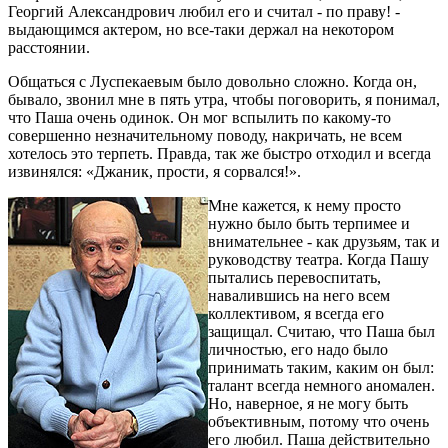
Георгий Александрович любил его и считал - по праву! -
выдающимся актером, но все-таки держал на некотором
расстоянии.
Общаться с Луспекаевым было довольно сложно. Когда он,
бывало, звонил мне в пять утра, чтобы поговорить, я понимал,
что Паша очень одинок. Он мог вспылить по какому-то
совершенно незначительному поводу, накричать, не всем
хотелось это терпеть. Правда, так же быстро отходил и всегда
извинялся: «Джаник, прости, я сорвался!».
Мне кажется, к нему просто
нужно было быть терпимее и
внимательнее - как друзьям, так и
руководству театра. Когда Пашу
пытались перевоспитать,
навалившись на него всем
коллективом, я всегда его
защищал. Считаю, что Паша был
личностью, его надо было
принимать таким, каким он был:
талант всегда немного аномален.
Но, наверное, я не могу быть
объективным, потому что очень
его любил. Паша действительно