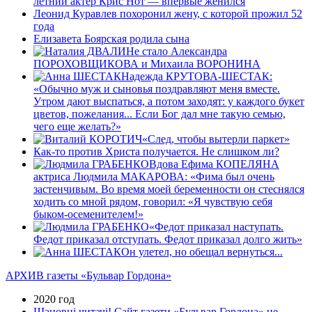
летний актер Крис Нот — впервые женился
Леонид Куравлев похоронил жену, с которой прожил 52
года
Елизавета Боярская родила сына
Не стало Александра
ПОРОХОВЩИКОВА и Михаила ВОРОНИНА
Надежда КРУТОВА-ШЕСТАК:
«Обычно муж и сыновья поздравляют меня вместе.
Утром дают выспаться, а потом заходят: у каждого букет
цветов, пожелания... Если Бог дал мне такую семью,
чего еще желать?»
«След, чтобы вытерли паркет»
Как-то против Христа получается. Не слишком ли?
Вдова Ефима КОПЕЛЯНА
актриса Людмила МАКАРОВА: «Фима был очень
застенчивым. Во время моей беременности он стеснялся
ходить со мной рядом, говорил: «Я чувствую себя
быком-осеменителем!»
«Федот приказал наступать.
Федот приказал отступать. Федот приказал долго жить»
Он улетел, но обещал вернуться...
АРХИВ газеты «Бульвар Гордона»
2020 год
Шановні читачі! Сайт газети «Бульвар Гордона» не