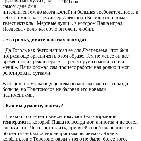
грубоватый мужик, на
1969 год
самом деле был
интеллигентом до мозга костей) и большая требовательность к
себе. Помню, как режиссер Александр Белинский снимал
телеспектакль «Мертвые души», в котором Паша играл
Ноздрева - роль, которую он очень любил.
- Эта роль удивительно ему подходит.
- Да Гоголь как будто написал ее для Луспекаева - тот был
потрясающе органичен в этом образе. Тем не менее он все
время просил режиссера: «Ты репетируй со мной, гоняй
меня!». Паша обожал сам процесс работы над ролью и мог
репетировать сутками.
В общем, по моим ощущениям он мог бы сыграть гораздо
больше, но Товстоногов не баловал его новыми
назначениями.
- Как вы думаете, почему?
- В какой-то степени виной тому мог быть взрывной
темперамент, который Паша не всегда мог, а иногда и не хотел
сдерживать. Чего греха таить, при всей своей одаренности в
общении он был очень непростым человеком. Явных
конфликтов с Товстоноговым у него не было, более того,