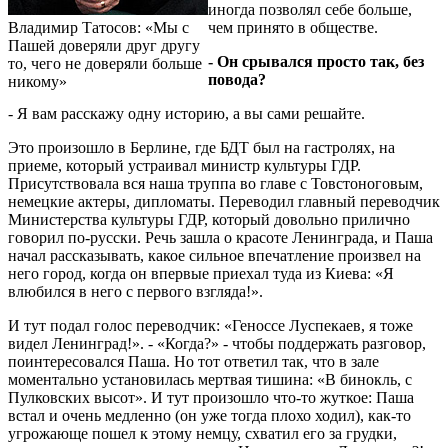
иногда позволял себе больше,
Владимир Татосов: «Мы с
чем принято в обществе.
Пашей доверяли друг другу
- Он срывался просто так, без
то, чего не доверяли больше
повода?
никому»
- Я вам расскажу одну историю, а вы сами решайте.
Это произошло в Берлине, где БДТ был на гастролях, на
приеме, который устраивал министр культуры ГДР.
Присутствовала вся наша труппа во главе с Товстоноговым,
немецкие актеры, дипломаты. Переводил главный переводчик
Министерства культуры ГДР, который довольно прилично
говорил по-русски. Речь зашла о красоте Ленинграда, и Паша
начал рассказывать, какое сильное впечатление произвел на
него город, когда он впервые приехал туда из Киева: «Я
влюбился в него с первого взгляда!».
И тут подал голос переводчик: «Геноссе Луспекаев, я тоже
видел Ленинград!». - «Когда?» - чтобы поддержать разговор,
поинтересовался Паша. Но тот ответил так, что в зале
моментально установилась мертвая тишина: «В бинокль, с
Пулковских высот». И тут произошло что-то жуткое: Паша
встал и очень медленно (он уже тогда плохо ходил), как-то
угрожающе пошел к этому немцу, схватил его за грудки,