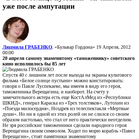
уже после ампутации
Людмила ГРАБЕНКО
. «Бульвар Гордона»
19 Апреля, 2012
00:00
20 апреля самому знаменитому «таможеннику» советского
кино исполнилось бы 85 лет
Спустя 40 с лишним лет после выхода на экраны культового
фильма «Белое солнце пустыни» можно констатировать:
говоря о Павле Луспекаеве, мы имеем в виду его героя,
таможенника Верещагина, и наоборот. На счету у
замечательного актера есть еще КостАлМед из «Республики
ШКИД», генерал Караска из «Трех толстяков», Лутохин из
«Поезда милосердия», Ноздрев из телеспектакля «Мертвые
души». Но ни в одной из этих ролей он не слился со своим
образом настолько, что стал от него практически неотделим.
Не зря российские таможенники сделали народного героя
Верещагина своим символом. Ходит по морю корабль «Павел
Верещагин», стоят памятники знаменитому