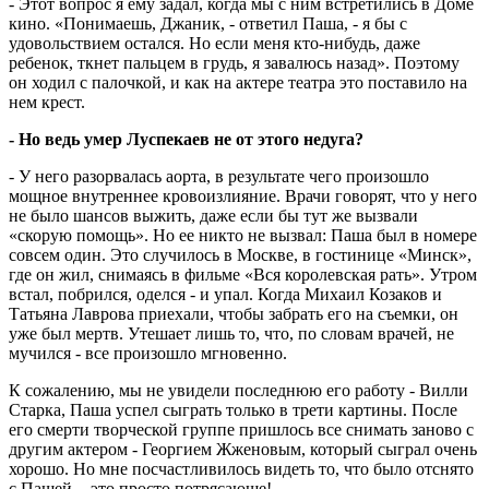
- Этот вопрос я ему задал, когда мы с ним встретились в Доме
кино. «Понимаешь, Джаник, - ответил Паша, - я бы с
удовольствием остался. Но если меня кто-нибудь, даже
ребенок, ткнет пальцем в грудь, я завалюсь назад». Поэтому
он ходил с палочкой, и как на актере театра это поставило на
нем крест.
- Но ведь умер Луспекаев не от этого недуга?
- У него разорвалась аорта, в результате чего произошло
мощное внутреннее кровоизлияние. Врачи говорят, что у него
не было шансов выжить, даже если бы тут же вызвали
«скорую помощь». Но ее никто не вызвал: Паша был в номере
совсем один. Это случилось в Москве, в гостинице «Минск»,
где он жил, снимаясь в фильме «Вся королевская рать». Утром
встал, побрился, оделся - и упал. Когда Михаил Козаков и
Татьяна Лаврова приехали, чтобы забрать его на съемки, он
уже был мертв. Утешает лишь то, что, по словам врачей, не
мучился - все произошло мгновенно.
К сожалению, мы не увидели последнюю его работу - Вилли
Старка, Паша успел сыграть только в трети картины. После
его смерти творческой группе пришлось все снимать заново с
другим актером - Георгием Жженовым, который сыграл очень
хорошо. Но мне посчастливилось видеть то, что было отснято
с Пашей, - это просто потрясающе!