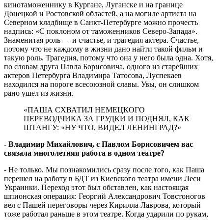
кинотаможеннику в Кургане, Луганске и на границе
Донецкой и Ростовской областей, а на могиле артиста на
Северном кладбище в Санкт-Петербурге можно прочесть
надпись: «С поклоном от таможенников Северо-Запада».
Знаменитая роль — и счастье, и трагедия актера. Счастье,
потому что не каждому в жизни дано найти такой фильм и
такую роль. Трагедия, потому что она у него была одна. Хотя,
по словам друга Павла Борисовича, одного из старейших
актеров Петербурга Владимира Татосова, Луспекаев
находился на пороге всесоюзной славы. Увы, он слишком
рано ушел из жизни.
«ПАША СХВАТИЛ НЕМЕЦКОГО
ПЕРЕВОДЧИКА ЗА ГРУДКИ И ПОДНЯЛ, КАК
ШТАНГУ: «НУ ЧТО, ВИДЕЛ ЛЕНИНГРАД?»
- Владимир Михайлович, с Павлом Борисовичем вас
связала многолетняя работа в одном театре?
- Не только. Мы познакомились сразу после того, как Паша
перешел на работу в БДТ из Киевского театра имени Леси
Украинки. Переход этот был обставлен, как настоящая
шпионская операция: Георгий Александрович Товстоногов
вел с Пашей переговоры через Кирилла Лаврова, который
тоже работал раньше в этом театре. Когда ударили по рукам,