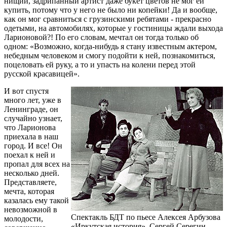
нищий, задрипанный артист даже букет цветов не мог ей
купить, потому что у него не было ни копейки! Да и вообще,
как он мог сравниться с грузинскими ребятами - прекрасно
одетыми, на автомобилях, которые у гостиницы ждали выхода
Ларионовой?! По его словам, мечтал он тогда только об
одном: «Возможно, когда-нибудь я стану известным актером,
небедным человеком и смогу подойти к ней, познакомиться,
поцеловать ей руку, а то и упасть на колени перед этой
русской красавицей».
И вот спустя
много лет, уже в
Ленинграде, он
случайно узнает,
что Ларионова
приехала в наш
город. И все! Он
поехал к ней и
пропал для всех на
несколько дней.
Представляете,
мечта, которая
казалась ему такой
невозможной в
Спектакль БДТ по пьесе Алексея Арбузова
молодости,
«Иркутская история». Сергей Серегин —