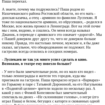
Паша переехал.
А знаете, почему мы подружились? Паша родом из
Нахичеванского района Ростовской области, но его мать -
донская казачка, а отец - армянин по фамилии Луспекян. Я
тоже по национальности армянин, из обрусевших, - родился в
Москве, всю жизнь прожил в Ленинграде. Вот на этой почве
мы с ним, видимо, и сошлись. Он меня всегда называл
Джаник, в переводе с армянского это означает «дорогой». Мы
с Пашей доверяли друг другу то, чего не доверяли больше
никому. Правда, это настолько личное, мужское и, я бы даже
сказал, загульное, что обнародованию не подлежит. На
гастролях всегда селились в соседних номерах.
- Луспекаев не так уж много успел сделать в кино.
Возможно, в театре ему повезло больше?
- У него были замечательные роли, но их мало кто видел -
только ленинградцы и жители тех городов, куда мы
приезжали на гастроли. Паша прекрасно играл в «Варварах»
по Горькому в паре с Татьяной Дорониной, на его Нагульнова
в «Поднятой целине» зрители ходили по нескольку раз. А
какой у них с Фимой Копеляном был замечательный
спектакль на двоих - «Не склонившие головы», о негре (его
играл Паша) и белом, бегущих с каторги и скованных одной