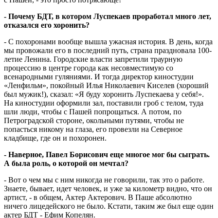
- Почему БДТ, в котором Луспекаев проработал много лет,
отказался его хоронить?
- С похоронами вообще вышла ужасная история. В день, когда
мы провожали его в последний путь, страна праздновала 100-
летие Ленина. Городские власти запретили траурную
процессию в центре города как несовместимую со
всенародными гуляниями. И тогда директор киностудии
«Ленфильм», покойный Илья Николаевич Киселев (хороший
был мужик!), сказал: «Я буду хоронить Луспекаева у себя!».
На киностудии оформили зал, поставили гроб с телом, туда
шли люди, чтобы с Пашей попрощаться. А потом, по
Петроградской стороне, окольными путями, чтобы не
попасться никому на глаза, его провезли на Северное
кладбище, где он и похоронен.
- Наверное, Павел Борисович еще многое мог бы сыграть.
А была роль, о которой он мечтал?
- Вот о чем мы с ним никогда не говорили, так это о работе.
Знаете, бывает, идет человек, и уже за километр видно, что он
артист, - в общем, Актер Актерович. В Паше абсолютно
ничего лицедейского не было. Кстати, таким же был еще один
актер БДТ - Ефим Копелян.