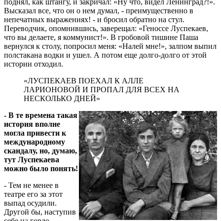
поднял, как штангу, и закричал: «Ну что, видел Ленинград?!».
Высказал все, что он о нем думал, - преимущественно в
непечатных выражениях! - и бросил обратно на стул.
Переводчик, опомнившись, заверещал: «Геноссе Луспекаев,
что вы делаете, я коммунист!». В гробовой тишине Паша
вернулся к столу, попросил меня: «Налей мне!», залпом выпил
полстакана водки и ушел. А потом еще долго-долго от этой
истории отходил.
«ЛУСПЕКАЕВ ПОЕХАЛ К АЛЛЕ
ЛАРИОНОВОЙ И ПРОПАЛ ДЛЯ ВСЕХ НА
НЕСКОЛЬКО ДНЕЙ»
- В те времена такая
история вполне
могла привести к
международному
скандалу, но, думаю,
тут Луспекаева
можно было понять!
- Тем не менее в
театре его за этот
выпад осудили.
Другой бы, наступив
себе на горло,