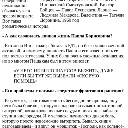
совершенно
Иннокентий Смоктуновский, Виктор
неожиданно
Бойцов — Павел Луспекаев, Лариса —
сбылась уже в
Людмила Макарова, Валентина — Татьяна
зрелом возрасте.
Доронина, 1960 год
Вот такая
романтическая история.
- А как сложилась личная жизнь Павла Борисовича?
- Его жена Инна тоже работала в БДТ, но была малоизвестной
актрисой, и по-моему, личность Паши и его известность ее
полностью затмевала. У них были очень сложные отношения,
но во многом Паша сам был в этом виноват.
«У НЕГО НЕ БЫЛО ШАНСОВ ВЫЖИТЬ, ДАЖЕ
ЕСЛИ БЫ ТУТ ЖЕ ВЫЗВАЛИ «СКОРУЮ
ПОМОЩЬ»
- Его проблемы с ногами - следствие фронтового ранения?
- Разумеется, фронтовая юность бесследно не прошла, но у
него была болезнь, которую в народе называют никотиновой
гангреной, когда кровеносные сосуды в ногах не снабжают
ступни кислородом. И у человека начинается дикая боль,
которую просто невозможно вытерпеть. Бывало, сидим
разговариваем - и вдруг он морщится: «Господи, как больно!».