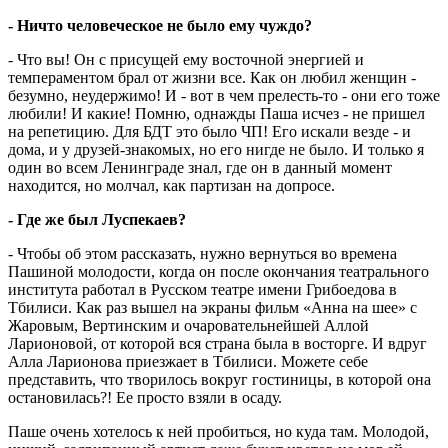
- Ничто человеческое не было ему чуждо?
- Что вы! Он с присущей ему восточной энергией и
темпераментом брал от жизни все. Как он любил женщин -
безумно, неудержимо! И - вот в чем прелесть-то - они его тоже
любили! И какие! Помню, однажды Паша исчез - не пришел
на репетицию. Для БДТ это было ЧП! Его искали везде - и
дома, и у друзей-знакомых, но его нигде не было. И только я
один во всем Ленинграде знал, где он в данный момент
находится, но молчал, как партизан на допросе.
- Где же был Луспекаев?
- Чтобы об этом рассказать, нужно вернуться во времена
Пашиной молодости, когда он после окончания театрального
института работал в Русском театре имени Грибоедова в
Тбилиси. Как раз вышел на экраны фильм «Анна на шее» с
Жаровым, Вертинским и очаровательнейшей Аллой
Ларионовой, от которой вся страна была в восторге. И вдруг
Алла Ларионова приезжает в Тбилиси. Можете себе
представить, что творилось вокруг гостиницы, в которой она
остановилась?! Ее просто взяли в осаду.
Паше очень хотелось к ней пробиться, но куда там. Молодой,