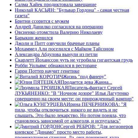
Салма Хайек продиктовала завещание
Николай КАСЬЯН: "Бульвар Гордона" - самая честная
газета"
Бритни ссорится с мужем
Андрей Данилко согласился на операцию
Овсиенко отомстила Валерию Николаеву
Барыкин женился
Джоли и Питт озвучили брачные планы
Мохаммед Али поселился с Майком Тайсоном
Александра Абдулова вынули из петли
Скарлетт Йоханссон чуть не угробила гигантская грудь
Робби Уильямс обнажился в ресторане
Гарри Поттер научит генетике
Жизнь "под фанеру"
Продается дева Жанна...
Писатель-фантаст Сергей
ЛУКЬЯНЕНКО: "В "Ночном дозоре" Илья Лагутенко
совершенно на своем месте: он прирожденный вампир"
Ирина ПЕЧЕРНИКОВА: "Я
пила, чтобы отключиться, никого не видеть и не
слышать. Это было лекарство. Но потом поняла, что
становлюсь зависимой от алкоголя, и испугалась"
Сергей РЕБРОВ: "Для легионеров
киевское "Динамо" просто место работы,
промежуточная станция. Да, они понимают, куда