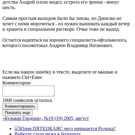
детства Андрей плохо видел, острота его зрения - минус
шесть.
Самым простым выходом были бы линзы, но Данилко не
хочет с ними морочиться - их нужно вынимать каждый вечер
и хранить в специальном растворе. Очки тоже не выход.
Остается надеяться на хорошего специалиста-офтальмолога,
которого посоветовал Андрею Владимир Натанович.
Если вы нашли ошибку в тексте, выделите ее мышью и
нажмите Ctrl+Enter
Комментарии
1000
символов осталось
Комментировать
Показать еще
«Бульвар Гордона», №19 (19) 2005, август
С чего начинается Родина?
Вайкуле сдала мужа в больницу