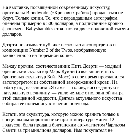
На выставке, посвященной современному искусству,
оригиналы Bloodworks («Кровавых работ») продаваться не
будут. Только копии. Те, что с карандашным автографом,
оценены примерно в 500 долларов, а подписанные кровью
фронтмена Babyshambles стоят почти две с половиной тысячи
долларов.
Доэрти показывает публике несколько автопортретов и
композицию Number 3 of the Twos, изображающую
заключенного на тюремной койке.
Между прочим, соотечественник Пита Доэрти — модный
британский скульптор Марк Куинн (изваявший и пять
бронзовых скульптур Кейт Мосс) в свое время прославился
автопортретом из собственной замороженной крови. На
работу под названием «Я сам» — голову, воссозданную в
натуральную величину, — ушло четыре с половиной литра
этой священной жидкости. Деятель актуального искусства
собирал ее понемногу в течение полугода.
Кстати, эта скульптура, которую можно хранить только в
специальном морозильнике при температуре минус 12
градусов, была продана британским арт-магнатом Чарльзом
Саачти за три миллиона долларов. Имя покупателя не