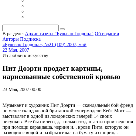
В разделе:
Архив газеты "Бульвар Гордона"
Об издании
Авторы
Подписка
«Бульвар Гордона», №21 (109) 2007, май
22 Мая, 2007
Из любви к искусству
Пит Доэрти продает картины,
нарисованные собственной кровью
23 Мая, 2007 00:00
Музыкант и художник Пит Доэрти — скандальный бой-френд
не менее скандальной британской супермодели Кейт Мосс —
выставляет в одной из лондонских галерей 14 своих
рисунков. Все бы ничего, да только созданы эти произведения
при помощи карандаша, чернил и... крови Пита, которую он
разводил с водой и разбрызгивал на бумагу из шприца.