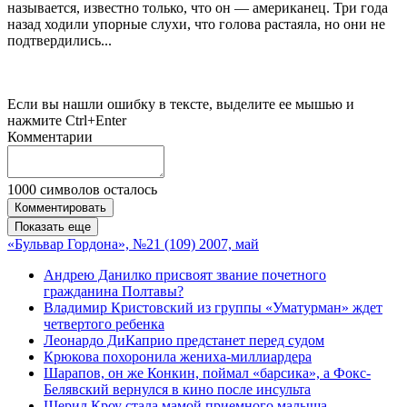
называется, известно только, что он — американец. Три года
назад ходили упорные слухи, что голова растаяла, но они не
подтвердились...
Если вы нашли ошибку в тексте, выделите ее мышью и
нажмите Ctrl+Enter
Комментарии
1000
символов осталось
Комментировать
Показать еще
«Бульвар Гордона», №21 (109) 2007, май
Андрею Данилко присвоят звание почетного
гражданина Полтавы?
Владимир Кристовский из группы «Уматурман» ждет
четвертого ребенка
Леонардо ДиКаприо предстанет перед судом
Крюкова похоронила жениха-миллиардера
Шарапов, он же Конкин, поймал «барсика», а Фокс-
Белявский вернулся в кино после инсульта
Шерил Кроу стала мамой приемного малыша