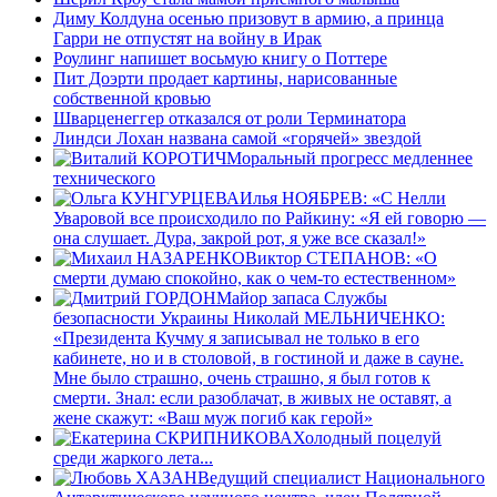
Диму Колдуна осенью призовут в армию, а принца
Гарри не отпустят на войну в Ирак
Роулинг напишет восьмую книгу о Поттере
Пит Доэрти продает картины, нарисованные
собственной кровью
Шварценеггер отказался от роли Терминатора
Линдси Лохан названа самой «горячей» звездой
Моральный прогресс медленнее
технического
Илья НОЯБРЕВ: «С Нелли
Уваровой все происходило по Райкину: «Я ей говорю —
она слушает. Дура, закрой рот, я уже все сказал!»
Виктор СТЕПАНОВ: «О
смерти думаю спокойно, как о чем-то естественном»
Майор запаса Службы
безопасности Украины Николай МЕЛЬНИЧЕНКО:
«Президента Кучму я записывал не только в его
кабинете, но и в столовой, в гостиной и даже в сауне.
Мне было страшно, очень страшно, я был готов к
смерти. Знал: если разоблачат, в живых не оставят, а
жене скажут: «Ваш муж погиб как герой»
Холодный поцелуй
среди жаркого лета...
Ведущий специалист Национального