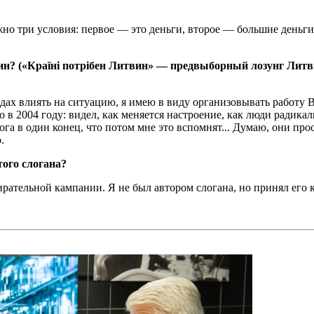
но три условия: первое — это деньги, второе — большие деньги
н? («Країні потрібен Литвин» — предвыборный лозунг Литв
дах влиять на ситуацию, я имею в виду организовывать работу В
в 2004 году: видел, как меняется настроение, как люди радикали
ога в один конец, что потом мне это вспомнят... Думаю, они прос
.
ого слогана?
рательной кампании. Я не был автором слогана, но принял его к