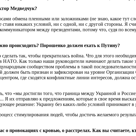
иктор Медведчук?
сами обмена пленными или заложниками (не знаю, какое тут сло
е ставя никаких условий, ни с одной, ни с другой стороны. Я с
я коммуникатором между президентами, потому что, судя по все
жно происходить? Порошенко должен ехать к Путину?
о сделать так, чтобы прекратилась война. Что для этого необхо
т в НАТО. Как только наши руководители начинают делать такие
ждународным сообществом проблемы в такой последовательности
ый должен быть признан и зафиксирован на уровне Организации
а, центром, где сходятся конфликтные линии интересов, должна 
ь, что «мы достигли того, что граница между Украиной и Россие
... Я их отправляю к предложениям, которые в свое время высказ
ледующее решение: Украину без каких-либо условий принимают 
цесс стимулирования людей, чтобы достичь желаемого результат
с о провокациях с кровью, о расстрелах. Как вы считаете, к