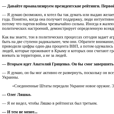
— Давайте проанализируем президентские рейтинги. Перво
— Я думаю (возможно, я хотел бы так думать или выдаю желаем
года. Понятно, когда она получает поддержку, люди интуитивно
потому что партия войны чрезвычайно сильна. Иногда я жалею,
политических настроений, демонстрирует определенную всеядн
Как вы знаете, тон в политических процессах сегодня задает а
быть на две ступени радикальнее, чем они. Обратите внимание
приводили цифры один-два процента ВВП, а потом одумались и
людей, которые проживают в Крыму и которых они считают гр
воевать за территории, а не за людей.
— Вторым идет Анатолий Гриценко. Он бы смог завершить
— Я думаю, он бы мог активно ее развернуть, поскольку он в
Украины.
«Соединенные Штаты передали Украине новое оружие. Эт
— Олег Ляшко.
— Я не видел, чтобы Ляшко в рейтингах был третьим.
— И тем не менее...