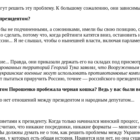
гут решить эту проблему. К большому сожалению, они зависимы о
 президентом?
ы не подчиненными, а союзниками, имели бы свою позицию, отст
жно сделать, потому что, когда рейтинги катятся вниз, останови
ссии... Я не слышал, чтобы о нынешней власти, включая парламен
ие... Правда, они приказали держать его на складах под прис
рованных территорий Георгий Тука заявлял, что Вооруженным с
украинские военные могут использовать противотанковые компле
дут пытаться приручить Россию, точнее — российского президен
нтом Порошенко пробежала черная кошка? Ведь у вас были вс
то нет отношений между президентом и народным депутатом...
оветами к президенту. Когда только начинался минский процесс, 
 считаю, что никакие посредники, никакие форматы — минские и
 должны думать не о том, как решить проблемы между Украино
и, у которых есть общая история. Нравится или нет, но она суще