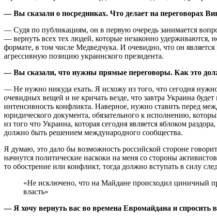
— Вы сказали о посредниках. Что делает на переговорах В
— Судя по публикациям, он в первую очередь занимается вопро
— вернуть всех тех людей, которые незаконно удерживаются, н
формате, в том числе Медведчука. И очевидно, что он являетс
агрессивную позицию украинского президента.
— Вы сказали, что нужны прямые переговоры. Как это дол
— Не нужно никуда ехать. Я исхожу из того, что сегодня нужн
очевидных вещей и не кричать везде, что завтра Украина буде
интенсивность конфликта. Наверное, нужно ставить перед ме
юридического документа, обязательного к исполнению, котор
из того что Украина, которая сегодня является яблоком раздор
должно быть решением международного сообщества.
Я думаю, это дало бы возможность российской стороне говорит
начнутся политические наскоки на меня со стороны активистов
то обострение или конфликт, тогда должно вступать в силу с
«Не исключено, что на Майдане происходил циничный про
власть»
— Я хочу вернуть вас во времена Евромайдана и спросить ва