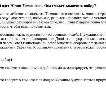
й идет Юлия Тимошенко. Она сможет закончить войну?
ое за действительное), что Тимошенко изменилась, многое пере
 ощущают, что она, возможно, решится направить все на установ
 ощущаю разочарование из-за того, что Юлия Владимировна хоче
ость, чтобы всем понравиться.
грессивная часть радикально настроенных людей. И украинские п
, активисты начали блокирование Донбасса — украинская власть 
 через Совет национальной безопасности и обороны объявили б
ажданами Украины. К большому сожалению, в этом тоже просмат
 войну?
семи своими заявлениями и действиями демонстрирует, что реш
о говорит о том, что с помощью Украины будут пытаться приру