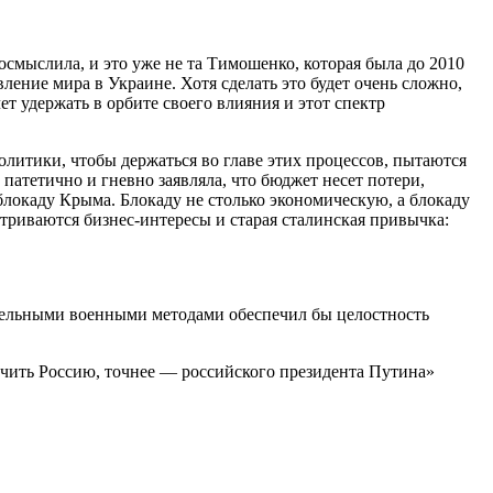
осмыслила, и это уже не та Тимошенко, которая была до 2010
ление мира в Украине. Хотя сделать это будет очень сложно,
т удержать в орбите своего влияния и этот спектр
олитики, чтобы держаться во главе этих процессов, пытаются
патетично и гневно заявляла, что бюджет несет потери,
локаду Крыма. Блокаду не столько экономическую, а блокаду
риваются бизнес-интересы и старая сталинская привычка:
ительными военными методами обеспечил бы целостность
чить Россию, точнее — российского президента Путина»