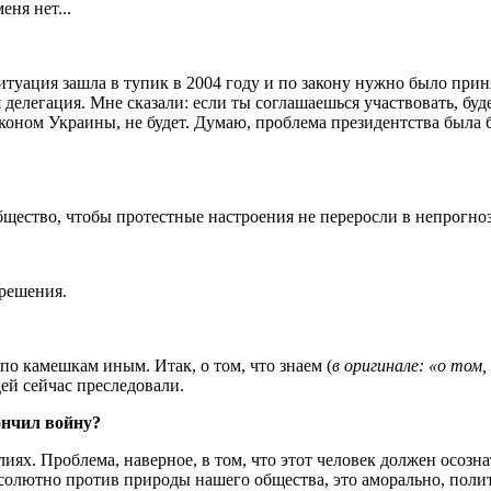
еня нет...
итуация зашла в тупик в 2004 году и по закону нужно было при
я делегация. Мне сказали: если ты соглашаешься участвовать, б
коном Украины, не будет. Думаю, проблема президентства была б
общество, чтобы протестные настроения не переросли в непрогн
 решения.
по камешкам иным. Итак, о том, что знаем (
в оригинале: «о том,
дей сейчас преследовали.
ончил войну?
ях. Проблема, наверное, в том, что этот человек должен осозна
олютно против природы нашего общества, это аморально, полити