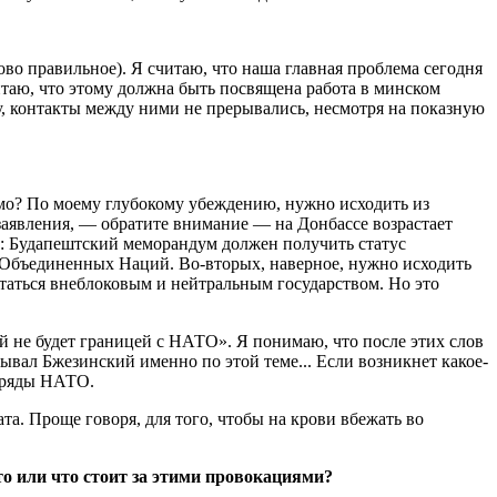
во правильное). Я считаю, что наша главная проблема сегодня
читаю, что этому должна быть посвящена работа в минском
му, контакты между ними не прерывались, несмотря на показную
димо? По моему глубокому убеждению, нужно исходить из
 заявления, — обратите внимание — на Донбассе возрастает
: Будапештский меморандум должен получить статус
 Объединенных Наций. Во-вторых, наверное, нужно исходить
остаться внеблоковым и нейтральным государством. Но это
й не будет границей с НАТО». Я понимаю, что после этих слов
ывал Бжезинский именно по этой теме... Если возникнет какое-
в ряды НАТО.
а. Проще говоря, для того, чтобы на крови вбежать во
то или что стоит за этими провокациями?