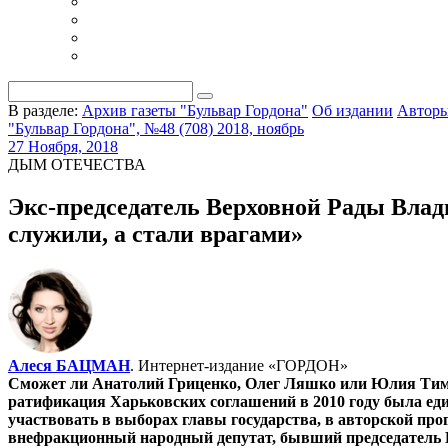
В разделе:
Архив газеты "Бульвар Гордона"
Об издании
Автор
"Бульвар Гордона", №48 (708) 2018, ноябрь
27 Ноября, 2018
ДЫМ ОТЕЧЕСТВА
Экс-председатель Верховной Рады Влад
служили, а стали врагами»
Алеся БАЦМАН
. Интернет-издание «ГОРДОН»
Сможет ли Анатолий Гриценко, Олег Ляшко или Юлия Тимош
ратификация Харьковских соглашений в 2010 году была един
участвовать в выборах главы государства, в авторской пр
внефракционный народный депутат, бывший председатель 