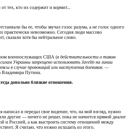
т тех, кто их содержит и кормит...
аивали бы ее, чтобы звучал голос разума, а не голос одного
ть их практически невозможно. Сегодня люди массово
т, сказали хотя бы нейтральное слово.
мотром военнослужащих США (
в действительности о таком
илам Украины запрещено использовать Javelin на линии
ксы в случае провокаций или наступления боевиков. —
та Владимира Путина.
егда довольно близкие отношения.
я написал и передал свое видение, что, на мой взгляд, нужно
ли другие — ничего не решат, пока не начнется прямой диалог
й и Россией, а как выстроить систему отношений между
ствует. Я считаю, что нужно исходить из этого.