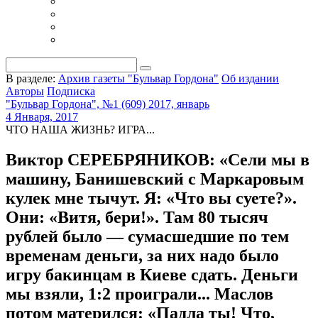
В разделе:
Архив газеты "Бульвар Гордона"
Об издании
Авторы
Подписка
"Бульвар Гордона", №1 (609) 2017, январь
4 Января, 2017
ЧТО НАША ЖИЗНЬ? ИГРА...
Виктор СЕРЕБРЯНИКОВ: «Сели мы в
машину, Банишевский с Маркаровым
кулек мне тычут. Я: «Что вы суете?».
Они: «Витя, бери!». Там 80 тысяч
рублей было — сумасшедшие по тем
временам деньги, за них надо было
игру бакинцам в Киеве сдать. Деньги
мы взяли, 1:2 проиграли... Маслов
потом матерился: «Падла ты! Что,