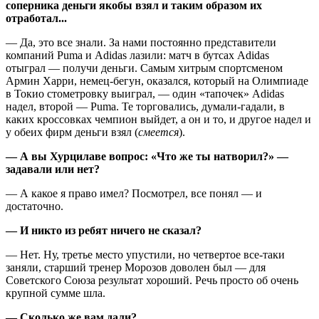
соперника деньги якобы взял и таким образом их
отработал...
— Да, это все знали. За нами постоянно представители
компаний Puma и Adidas лазили: матч в бутсах Adidas
отыграл — получи деньги. Самым хитрым спортсменом
Армин Харри, немец-бегун, оказался, который на Олимпиаде
в Токио стометровку выиграл, — один «тапочек» Adidas
надел, второй — Puma. Те торговались, думали-гадали, в
каких кроссовках чемпион выйдет, а он и то, и другое надел и
у обеих фирм деньги взял (
смеется
).
— А вы Хурцилаве вопрос: «Что же ты натворил?» —
задавали или нет?
— А какое я право имел? Посмотрел, все понял — и
достаточно.
— И никто из ребят ничего не сказал?
— Нет. Ну, третье место упустили, но четвертое все-таки
заняли, старший тренер Морозов доволен был — для
Советского Союза результат хороший. Речь просто об очень
крупной сумме шла.
— Сколько же вам дали?