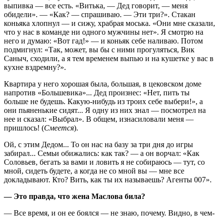
выпивка — все есть. «Вить­ка, — Дед говорит, — меня
обидели». — «Как? — спрашиваю. — Эти три?». Стакан
коньяка хлопнул — и сижу, храбрая моська. «Они мне сказали,
что у нас в команде ни одного мужчины нет». Я смотрю на
него и думаю: «Вот гад!» — и коньяк себе наливаю. Потом
подмигнул: «Так, может, вы бы с ними прогуляться, Вик
Саныч, сходили, а я тем временем выпью и на кушетке у вас в
кухне вздремну?».
Квартира у него хорошая была, большая, в цековском доме
напротив «Большевика»... Дед произнес: «Нет, пить ты
больше не будешь. Какую-нибудь из троих себе выбери!», а
они пьяненькие сидят... Я одну из них знал — посмотрел на
нее и сказал: «Выбрал». В общем, изнасиловали меня —
пришлось! (
Смеется
).
Ой, с этим Дедом... То он нас на базу за три дня до игры
забирал... Семьи обижались: как так? — а он ворчал: «Как
Соловьев, бегать за вами и ловить я не собираюсь — тут, со
мной, сидеть будете, а когда не со мной вы — мне все
докладывают. Кто? Вить, как ты их называешь? Агенты 007».
— Это правда, что жена Маслова била?
— Все время, и он ее боялся — не знаю, почему. Видно, в чем-