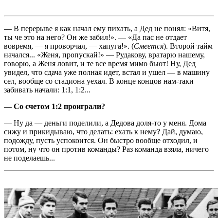
— В перерыве я как начал ему пихать, а Дед не понял: «Витя,
ты че это на него? Он же забил!». — «Да пас не отдает
вовремя, — я проворчал, — хапуга!». (
Смеется
). Второй тайм
начался... «Женя, пропускай!» — Рудакову, вратарю нашему,
говорю, а Женя ловит, и те все время мимо бьют! Ну, Дед
увидел, что сдача уже полная идет, встал и ушел — в машину
сел, вообще со стадиона уехал. В конце концов нам-таки
забивать начали: 1:1, 1:2...
— Со счетом 1:2 проиграли?
— Ну да — деньги поделили, а Дедова доля-то у меня. Дома
сижу и прикидываю, что делать: ехать к нему? Дай, думаю,
подожду, пусть успокоится. Он быстро вообще отходил, и
потом, ну что он против команды? Раз команда взяла, ничего
не поделаешь...