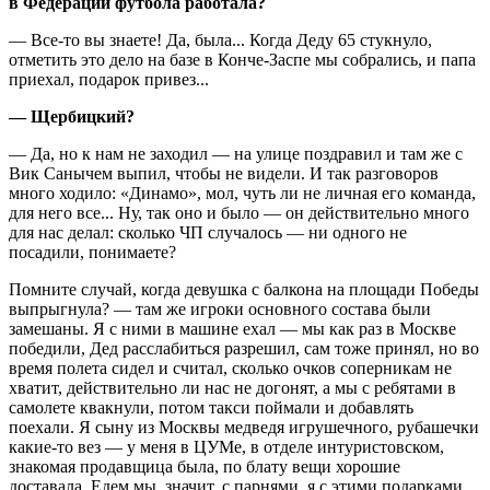
в Федерации футбола работала?
— Все-то вы знаете! Да, была... Когда Деду 65 стукнуло,
отметить это дело на базе в Конче-Заспе мы собрались, и папа
приехал, подарок привез...
— Щербицкий?
— Да, но к нам не заходил — на улице поздравил и там же с
Вик Санычем выпил, чтобы не видели. И так разговоров
много хо­дило: «Динамо», мол, чуть ли не личная его команда,
для него все... Ну, так оно и было — он действительно много
для нас делал: сколько ЧП случалось — ни одного не
посадили, понимаете?
Помните случай, когда девушка с балкона на площади Победы
выпрыгнула? — там же игроки основного состава были
замешаны. Я с ними в машине ехал — мы как раз в Москве
победили, Дед расслабиться разрешил, сам тоже принял, но во
время полета сидел и считал, сколько очков соперникам не
хватит, действительно ли нас не догонят, а мы с ребятами в
самолете квакнули, потом такси поймали и добавлять
поехали. Я сыну из Москвы медведя игрушечного, рубашечки
какие-то вез — у меня в ЦУМе, в отделе интуристовском,
знакомая продавщица была, по блату вещи хорошие
доставала. Едем мы, значит, с парнями, я с этими подарками,