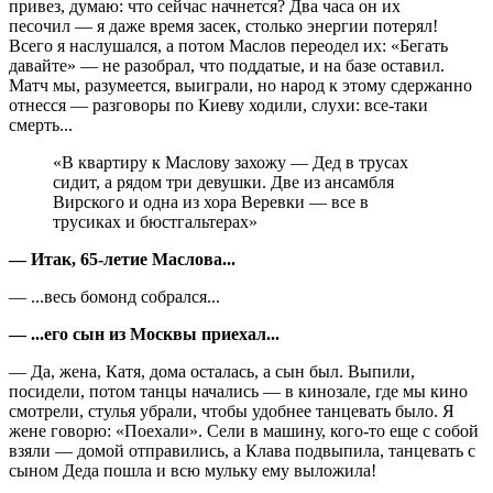
привез, думаю: что сейчас начнется? Два часа он их
песочил — я даже время засек, столько энергии потерял!
Всего я наслушался, а потом Маслов переодел их: «Бегать
давайте» — не разобрал, что поддатые, и на базе оставил.
Матч мы, разумеется, выиграли, но народ к этому сдержанно
отнесся — разговоры по Киеву ходили, слухи: все-таки
смерть...
«В квартиру к Маслову захожу — Дед в трусах
сидит, а рядом три девушки. Две из ансамбля
Вирского и одна из хора Веревки — все в
трусиках и бюстгальтерах»
— Итак, 65-летие Маслова...
— ...весь бомонд собрался...
— ...его сын из Москвы приехал...
— Да, жена, Катя, дома осталась, а сын был. Выпили,
посидели, потом танцы начались — в кинозале, где мы кино
смотрели, стулья убрали, чтобы удобнее танцевать было. Я
жене говорю: «Поехали». Сели в машину, кого-то еще с собой
взяли — домой отправились, а Клава подвыпила, танцевать с
сыном Деда пошла и всю мульку ему выложила!