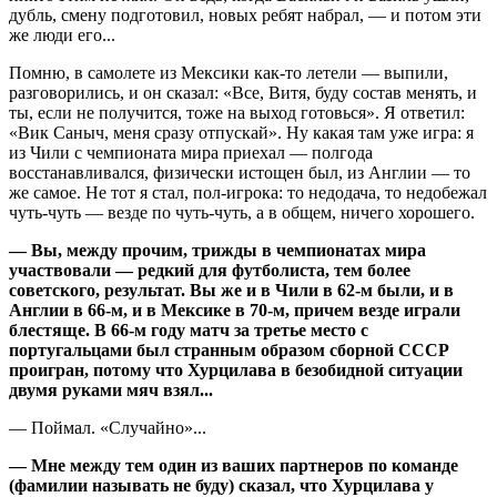
дубль, смену подготовил, новых ребят набрал, — и потом эти
же люди его...
Помню, в самолете из Мексики как-то летели — выпили,
разговорились, и он сказал: «Все, Витя, буду состав менять, и
ты, если не получится, тоже на выход готовься». Я ответил:
«Вик Саныч, меня сразу отпускай». Ну какая там уже игра: я
из Чили с чемпионата мира приехал — полгода
восстанавливался, физически истощен был, из Англии — то
же самое. Не тот я стал, пол-игрока: то недодача, то недобежал
чуть-чуть — везде по чуть-чуть, а в общем, ничего хорошего.
— Вы, между прочим, трижды в чемпионатах мира
участвовали — редкий для футболиста, тем более
советского, результат. Вы же и в Чили в 62-м были, и в
Англии в 66-м, и в Мексике в 70-м, причем везде играли
блестяще. В 66-м году матч за третье место с
португальцами был странным образом сборной СССР
проигран, потому что Хурцилава в безобидной ситуации
двумя руками мяч взял...
— Поймал. «Случайно»...
— Мне между тем один из ваших партнеров по команде
(фамилии называть не буду) сказал, что Хурцилава у