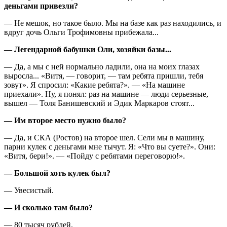
деньгами привезли?
— Не мешок, но такое было. Мы на базе как раз находились, и
вдруг дочь Ольги Трофимовны прибежала...
— Легендарной бабушки Оли, хозяйки базы...
— Да, а мы с ней нормально ладили, она на моих глазах
выросла... «Витя, — говорит, — там ребята пришли, тебя
зовут». Я спросил: «Какие ребята?». — «На машине
приехали». Ну, я понял: раз на машине — люди серьезные,
вышел — Толя Банишевский и Эдик Маркаров стоят...
— Им второе место нужно было?
— Да, и СКА (Ростов) на второе шел. Сели мы в машину,
парни кулек с деньгами мне тычут. Я: «Что вы суете?». Они:
«Витя, бери!». — «Пойду с ребятами переговорю!».
— Большой хоть кулек был?
— Увесистый.
— И сколько там было?
— 80 тысяч рублей.