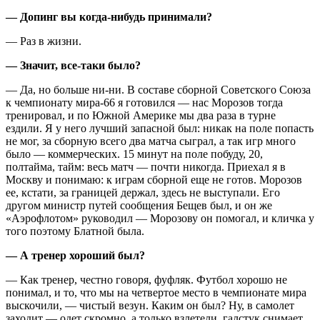
— Допинг вы когда-нибудь принимали?
— Раз в жизни.
— Значит, все-таки было?
— Да, но больше ни-ни. В составе сборной Советского Союза
к чемпионату мира-66 я готовился — нас Морозов тогда
тренировал, и по Южной Америке мы два раза в турне
ездили. Я у него лучший запасной был: никак на поле попасть
не мог, за сборную всего два матча сыграл, а так игр много
было — коммерческих. 15 минут на поле побуду, 20,
полтайма, тайм: весь матч — почти никогда. Приехал я в
Москву и понимаю: к играм сборной еще не готов. Морозов
ее, кстати, за границей держал, здесь не выступали. Его
другом министр путей сообщения Бещев был, и он же
«Аэрофлотом» руководил — Морозову он помогал, и кличка у
того поэтому Блатной была.
— А тренер хороший был?
— Как тренер, честно говоря, фуф­ляк. Футбол хорошо не
понимал, и то, что мы на четвертое место в чемпионате мира
выскочили, — чистый везун. Каким он был? Ну, в самолет
заходит — одет скромно, а только взлетели, галстук снимает,