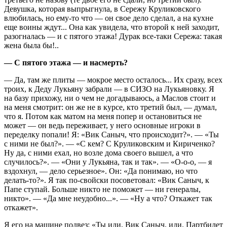
Девушка, которая выпрыгнула, в Сережу Круликовского
влюбилась, но ему-то что — он свое дело сделал, а на кухне
еще воины ждут... Она как увидела, что второй к ней заходит,
разогналась — и с пятого этажа! Дурак все-таки Сережа: такая
жена была бы!..
— С пятого этажа — и насмерть?
— Да, там же плиты — мокрое место осталось... Их сразу, всех
троих, к Деду Лукьяну забрали — в СИЗО на Лукьяновку. Я
на базу прихожу, ни о чем не догадываюсь, а Маслов стоит и
на меня смотрит: он же не в курсе, кто третий был, — думал,
что я. Потом как матом на меня попер и остановиться не
может — он ведь переживает, у него основные игроки в
переделку попали! Я: «Вик Саныч, что происходит?». — «Ты
с ними не был?». — «С кем? С Круликовским и Кириченко?
Ну да, с ними ехал, но возле дома своего вышел, а что
случилось?». — «Они у Лукьяна, так и так». — «О-о-о, — я
вздохнул, — дело серьезное». Он: «Да понимаю, но что
делать-то?». Я так по-свойски посоветовал: «Вик Саныч, к
Папе ступай. Больше никто не поможет — ни генералы,
никто». — «Да мне неудобно...». — «Ну а что? Откажет так
откажет».
Я его на машине подвез: «Ты иди, Вик Саныч, иди. Партбилет