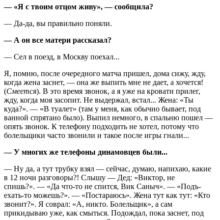
— «Я с твоим отцом живу», — сообщила?
— Да-да, вы правильно поняли.
— А он все матери рассказал?
— Сел в поезд, в Москву поехал...
Я, помню, после очередного матча пришел, дома сижу, жду,
когда жена заснет, — она же выпить мне не дает, а хочется!
(
Сме­ется
). В это время звонок, а я уже на кровати прилег,
жду, когда моя засопит. Не выдержал, встал... Жена: «Ты
куда?». — «В туалет» (там у меня, как обычно бывает, под
ванной спрятано было). Выпил немного, в спальню пошел —
опять звонок. К телефону подходить не хотел, потому что
болельщики часто звонили и такое после игры гнали...
— У многих же телефоны динамовцев были...
— Ну да, а тут трубку взял — сейчас, думаю, напихаю, какие
в 12 ночи разговоры?! Слышу — Дед: «Виктор, не
спишь?». — «Да что-то не спится, Вик Саныч». — «Подъ­
ехать-то можешь?». — «Постараюсь». Жена тут как тут: «Кто
звонит?». Я соврал: «А, никто. Болельщик», а сам
прикидываю уже, как смыться. Подождал, пока заснет, под