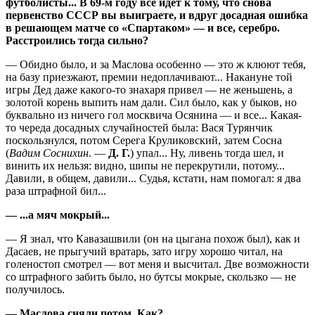
футболисты... В 69-м году все идет к тому, что снова
первенство СССР вы выиграете, и вдруг досадная ошибка
в решающем матче со «Спартаком» — и все, серебро.
Расстроились тогда сильно?
— Обидно было, и за Маслова особенно — это ж клюют тебя,
на базу приезжают, премии недоплачивают... Накануне той
игры Дед даже какого-то знахаря привел — не женьшень, а
золотой корень выпить нам дали. Сил было, как у быков, но
буквально из ничего гол москвича Осянина — и все... Какая-
то череда досадных случайностей была: Вася Турянчик
поскользнулся, потом Серега Круликовский, затем Сосна
(
Вадим Соснихин
. —
Д. Г.
) упал... Ну, ливень тогда шел, и
винить их нельзя: видно, шипы не перекрутили, потому...
Давили, в общем, давили... Судья, кстати, нам помогал: я два
раза штрафной бил...
— ...а мяч мокрый...
— Я знал, что Кавазашвили (он на цыгана похож был), как и
Дасаев, не прыгучий вратарь, зато игру хорошо читал, на
голеностоп смотрел — вот меня и высчитал. Две возможности
со штрафного забить было, но бутсы мокрые, скользко — не
получилось.
— Маслова сняли потом. Как?