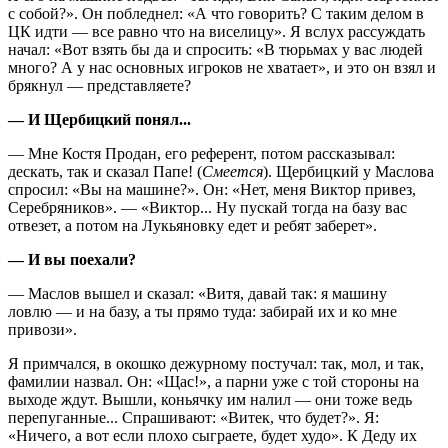
с собой?». Он побледнел: «А что говорить? С таким делом в
ЦК идти — все равно что на виселицу». Я вслух рассуждать
начал: «Вот взять бы да и спросить: «В тюрьмах у вас людей
много? А у нас основных игроков не хватает», и это он взял и
брякнул — представляете?
— И Щербицкий понял...
— Мне Костя Продан, его референт, потом рассказывал:
дескать, так и сказал Папе! (
Смеется
). Щербицкий у Маслова
спросил: «Вы на машине?». Он: «Нет, меня Виктор привез,
Серебряников». — «Виктор... Ну пускай тогда на базу вас
отвезет, а потом на Лукьяновку едет и ребят заберет».
— И вы поехали?
— Маслов вышел и сказал: «Витя, давай так: я машину
ловлю — и на базу, а ты прямо туда: забирай их и ко мне
привози».
Я примчался, в окошко дежурному постучал: так, мол, и так,
фамилии назвал. Он: «Щас!», а парни уже с той стороны на
выходе ждут. Вышли, коньячку им налил — они тоже ведь
перепуганные... Спрашивают: «Витек, что будет?». Я:
«Ничего, а вот если плохо сыграете, будет худо». К Деду их