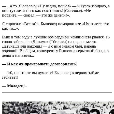
— ...а то. Я говорю: «Ну ладно, пошел» — и кулек забираю, а
они тут же за него как схватились! (
Смеется
). «Не
порвите, — сказал, — это же деньги!».
Я спросил: «Все за?». Бышовец поморщился: «Ну, знаете, это
как-то...».
Быш в том году в лучшие бомбардиры чемпионата рвался, 16
голов забил, а в «Ди­намо» (Тбилиси) на первое место
Датунашвили выходил — я с ним знаком был, парень
хороший. В общем, конкурент у Бышовца серьезный был, но
деньги мы взяли...
— И как же проигрывать договорились?
— 1:0, но что же вы думаете? Бышовец в первом тайме
забивает!
— Молодец!..