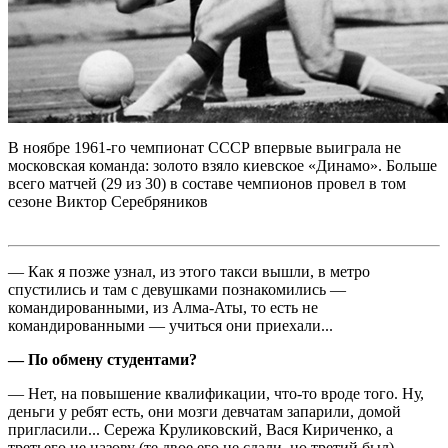
В ноябре 1961-го чемпионат СССР впервые выиграла не
московская команда: золото взяло киевское «Динамо». Больше
всего матчей (29 из 30) в составе чемпионов провел в том
сезоне Виктор Серебряников
— Как я позже узнал, из этого такси вышли, в метро
спустились и там с девушками познакомились —
командированными, из Алма-Аты, то есть не
командированными — учиться они приехали...
— По обмену студентами?
— Нет, на повышение квалификации, что-то вроде того. Ну,
деньги у ребят есть, они мозги девчатам запарили, домой
пригласили... Сережа Круликовский, Вася Кириченко, а
третьего не назову (те двое его не сдали, но третий был).