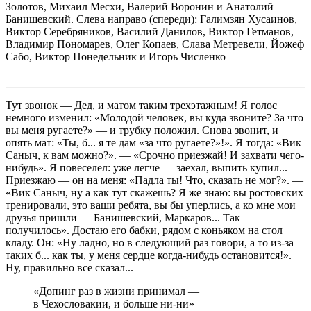
Золотов, Михаил Месхи, Валерий Воронин и Анатолий
Банишевский. Слева направо (спереди): Галимзян Хусаинов,
Виктор Серебряников, Василий Данилов, Виктор Гетманов,
Владимир Пономарев, Олег Копаев, Слава Метревели, Йожеф
Сабо, Виктор Понедельник и Игорь Численко
Тут звонок — Дед, и матом таким трехэтажным! Я голос
немного изменил: «Молодой человек, вы куда звоните? За что
вы меня ругаете?» — и трубку положил. Снова звонит, и
опять мат: «Ты, б... я те дам «за что ругаете?»!». Я тогда: «Вик
Саныч, к вам можно?». — «Срочно приезжай! И захвати чего-
нибудь». Я повеселел: уже легче — заехал, выпить купил...
Приезжаю — он на меня: «Падла ты! Что, сказать не мог?». —
«Вик Саныч, ну а как тут скажешь? Я же знаю: вы ростовских
тренировали, это ваши ребята, вы бы уперлись, а ко мне мои
друзья пришли — Банишевский, Маркаров... Так
получилось». Достаю его бабки, рядом с коньяком на стол
кладу. Он: «Ну ладно, но в следующий раз говори, а то из-за
таких б... как ты, у меня сердце когда-нибудь остановится!».
Ну, правильно все сказал...
«Допинг раз в жизни принимал —
в Чехословакии, и больше ни-ни»