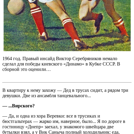
1964 год. Правый инсайд Виктор Серебряников немало
сделал для победы киевского «Динамо» в Кубке СССР. В
сборной это оценили…
В квартиру к нему захожу — Дед в трусах сидит, а рядом три
девушки. Две из ансамбля танцевального...
— ...Вирского?
— Да, и одна из хора Веревки: все в трусиках и
бюстгальтерах — жарко им, наверное, было... Я по дороге в
гостиницу «Днепр» заехал, у знакомого швейцара две
бутылки взял, а у Вик Саныча полный холодильник: еда,