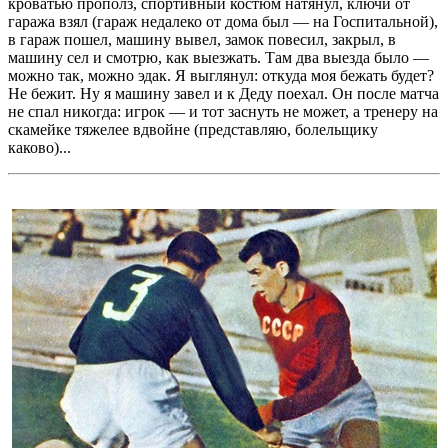
кроватью прополз, спортивный костюм натянул, ключи от
гаража взял (гараж недалеко от дома был — на Госпитальной),
в гараж пошел, машину вывел, замок повесил, закрыл, в
машину сел и смотрю, как выезжать. Там два выезда было —
можно так, можно эдак. Я выглянул: откуда моя бежать будет?
Не бежит. Ну я машину завел и к Деду поехал. Он после матча
не спал никогда: игрок — и тот заснуть не может, а тренеру на
скамейке тяжелее вдвойне (представляю, болельщику
каково)...