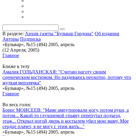
В разделе:
Архив газеты "Бульвар Гордона"
Об издании
Авторы
Подписка
«Бульвар», №15 (494) 2005, апрель
(12 Апреля, 2005)
Главное
Ближе к телу
Амалия ГОЛЬДАНСКАЯ: "Считаю наготу своим
сценическим костюмом. Но раздеваюсь неохотно, потому что
жуткая мерзлячка"
«Бульвар», №15 (494) 2005, апрель
Главное
Во весь голос
Борис МОИСЕЕВ: "Маме ампутировали ногу, потом руки, а
потом... Какой-то глухонемой спьяну перепутал подъезд,
этаж... Открыл ногой дверь и костылем убил мою маму. Мое
сердце плачет, я не могу с этим жить..."
«Бульвар», №15 (494) 2005, апрель