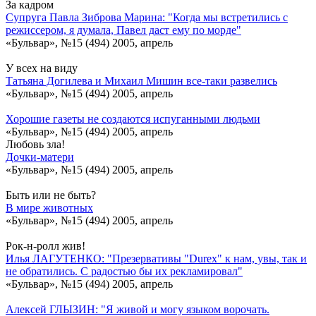
За кадром
Супруга Павла Зиброва Марина: "Когда мы встретились с
режиссером, я думала, Павел даст ему по морде"
«Бульвар», №15 (494) 2005, апрель
У всех на виду
Татьяна Догилева и Михаил Мишин все-таки развелись
«Бульвар», №15 (494) 2005, апрель
Хорошие газеты не создаются испуганными людьми
«Бульвар», №15 (494) 2005, апрель
Любовь зла!
Дочки-матери
«Бульвар», №15 (494) 2005, апрель
Быть или не быть?
В мире животных
«Бульвар», №15 (494) 2005, апрель
Рок-н-ролл жив!
Илья ЛАГУТЕНКО: "Презервативы "Durex" к нам, увы, так и
не обратились. С радостью бы их рекламировал"
«Бульвар», №15 (494) 2005, апрель
Алексей ГЛЫЗИН: "Я живой и могу языком ворочать.