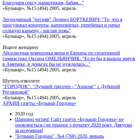
Благодаря сексу, наркотикам, бабам..."
«Бульвар», №15 (494) 2005, апрель
Легендарный "песняр" Леонид БОРТКЕВИЧ: "То, что я
прогуливал концерты, капризничал, перебирал и начал
сольную карьеру, - наглая ложь"
«Бульвар», №15 (494) 2005, апрель
Ищите женщину
Абсолютная чемпионка мира и Европы по спортивной
гимнастике Оксана ОМЕЛЬЯНЧИК: "Если бы я вышла замуж
в Америке, в деньгах бы не нуждалась..."
«Бульвар», №15 (494) 2005, апрель
Шутить изволите
"ГОРОДОК": "Лучший триллер - "Аншлаг" с Дубиной
Реговицкой"
«Бульвар», №15 (494) 2005, апрель
АРХИВ газеты «Бульвар Гордона»
2020 год
Шановні читачі! Сайт газети «Бульвар Гордона» не
оновлюється і не працює з початку 2020 року. Дякуємо
за розуміння!
"Бульвар Гордона", №4 (768) 2020, январь