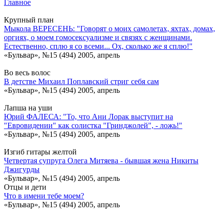
Главное
Крупный план
Мыкола ВЕРЕСЕНЬ: "Говорят о моих самолетах, яхтах, домах,
оргиях, о моем гомосексуализме и связях с женщинами.
Естественно, сплю я со всеми... Ох, сколько же я сплю!"
«Бульвар», №15 (494) 2005, апрель
Во весь волос
В детстве Михаил Поплавский стриг себя сам
«Бульвар», №15 (494) 2005, апрель
Лапша на уши
Юрий ФАЛЕСА: "То, что Ани Лорак выступит на
"Евровидении" как солистка "Гринджолей", - ложь!"
«Бульвар», №15 (494) 2005, апрель
Изгиб гитары желтой
Четвертая супруга Олега Митяева - бывшая жена Никиты
Джигурды
«Бульвар», №15 (494) 2005, апрель
Отцы и дети
Что в имени тебе моем?
«Бульвар», №15 (494) 2005, апрель