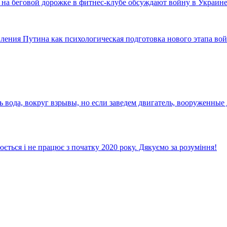
на беговой дорожке в фитнес-клубе обсуждают войну в Украин
ния Путина как психологическая подготовка нового этапа во
вода, вокруг взрывы, но если заведем двигатель, вооруженные 
ється і не працює з початку 2020 року. Дякуємо за розуміння!