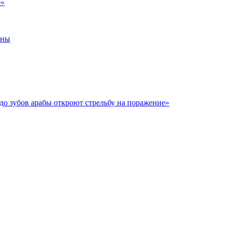
е»
йны
до зубов арабы откроют стрельбу на поражение»