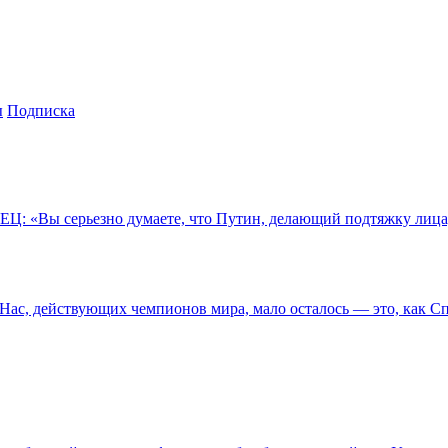
ы
Подписка
«Вы серьезно думаете, что Путин, делающий подтяжку лица, р
с, действующих чемпионов мира, мало осталось — это, как Сп