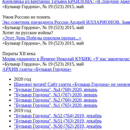
Киевлянка из Британии Татьяна БРАИЛОВА: «В Лондоне даже 
«Бульвар Гордона», № 19 (523) 2015, май
Умом Россию не понять
Экс-советник президента России Андрей ИЛЛАРИОНОВ. Заявле
«Бульвар Гордона», № 19 (523) 2015, май
Хотят ли русские войны?
«Этот День Победы порохом пропах...»
«Бульвар Гордона», № 19 (523) 2015, май
Пираты XII века
Моряк-украинец в Йемене Николай КУБИК: «У нас закончилась 
«Бульвар Гордона», № 19 (523) 2015, май
АРХИВ газеты «Бульвар Гордона»
2020 год
Шановні читачі! Сайт газети «Бульвар Гордона» не оновлю
"Бульвар Гордона", №4 (768) 2020, январь
"Бульвар Гордона", №3 (767) 2020, январь
"Бульвар Гордона", №2 (766) 2020, январь
"Бульвар Гордона", №1 (765) 2020, январь
2019 год
"Бульвар Гордона", №52 (764) 2019, декабрь
"Бульвар Гордона", №51 (763) 2019, декабрь
"Бульвар Гордона", №50 (762) 2019, декабрь