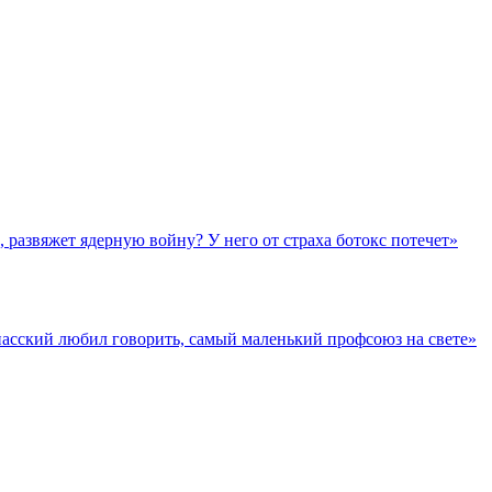
азвяжет ядерную войну? У него от страха ботокс потечет»
асский любил говорить, самый маленький профсоюз на свете»