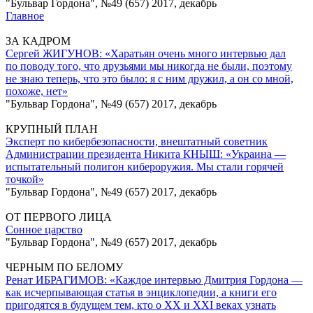
"Бульвар Гордона", №49 (657) 2017, декабрь
Главное
ЗА КАДРОМ
Сергей ЖИГУНОВ: «Харатьян очень много интервью дал
по поводу того, что друзьями мы никогда не были, поэтому
не знаю теперь, что это было: я с ним дружил, а он со мной,
похоже, нет»
"Бульвар Гордона", №49 (657) 2017, декабрь
КРУПНЫЙ ПЛАН
Эксперт по кибербезопасности, внештатный советник
Администрации президента Никита КНЫШ: «Украина —
испытательный полигон кибероружия. Мы стали горячей
точкой»
"Бульвар Гордона", №49 (657) 2017, декабрь
ОТ ПЕРВОГО ЛИЦА
Сонное царство
"Бульвар Гордона", №49 (657) 2017, декабрь
ЧЕРНЫМ ПО БЕЛОМУ
Ренат ИБРАГИМОВ: «Каждое интервью Дмитрия Гордона —
как исчерпывающая статья в энциклопедии, а книги его
пригодятся в будущем тем, кто о ХХ и ХХІ веках узнать