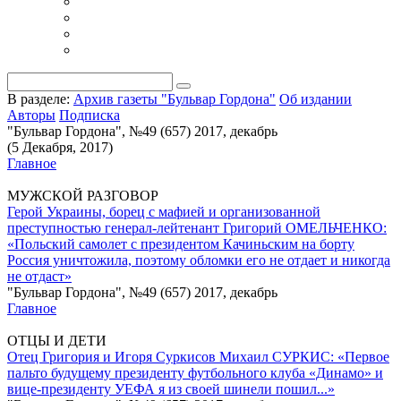
В разделе:
Архив газеты "Бульвар Гордона"
Об издании
Авторы
Подписка
"Бульвар Гордона", №49 (657) 2017, декабрь
(5 Декабря, 2017)
Главное
МУЖСКОЙ РАЗГОВОР
Герой Украины, борец с мафией и организованной
преступностью генерал-лейтенант Григорий ОМЕЛЬЧЕНКО:
«Польский самолет с президентом Качиньским на борту
Россия уничтожила, поэтому обломки его не отдает и никогда
не отдаст»
"Бульвар Гордона", №49 (657) 2017, декабрь
Главное
ОТЦЫ И ДЕТИ
Отец Григория и Игоря Суркисов Михаил СУРКИС: «Первое
пальто будущему президенту футбольного клуба «Динамо» и
вице-президенту УЕФА я из своей шинели пошил...»