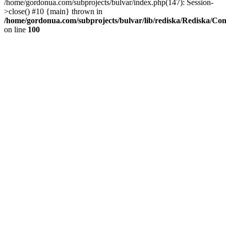
/home/gordonua.com/subprojects/bulvar/index.php(147): Session-
>close() #10 {main} thrown in
/home/gordonua.com/subprojects/bulvar/lib/rediska/Rediska/Co
on line
100