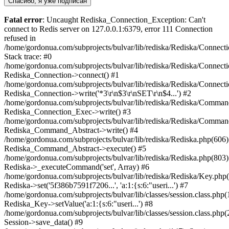
Спасибо, я уже подписан
Fatal error
: Uncaught Rediska_Connection_Exception: Can't
connect to Redis server on 127.0.0.1:6379, error 111 Connection
refused in
/home/gordonua.com/subprojects/bulvar/lib/rediska/Rediska/Connect
Stack trace: #0
/home/gordonua.com/subprojects/bulvar/lib/rediska/Rediska/Connecti
Rediska_Connection->connect() #1
/home/gordonua.com/subprojects/bulvar/lib/rediska/Rediska/Connect
Rediska_Connection->write('*3\r\n$3\r\nSET\r\n$4...') #2
/home/gordonua.com/subprojects/bulvar/lib/rediska/Rediska/Comman
Rediska_Connection_Exec->write() #3
/home/gordonua.com/subprojects/bulvar/lib/rediska/Rediska/Comman
Rediska_Command_Abstract->write() #4
/home/gordonua.com/subprojects/bulvar/lib/rediska/Rediska.php(606)
Rediska_Command_Abstract->execute() #5
/home/gordonua.com/subprojects/bulvar/lib/rediska/Rediska.php(803)
Rediska->_executeCommand('set', Array) #6
/home/gordonua.com/subprojects/bulvar/lib/rediska/Rediska/Key.php(
Rediska->set('5f386b7591f7206...', 'a:1:{s:6:"useri...') #7
/home/gordonua.com/subprojects/bulvar/lib/classes/session.class.php(
Rediska_Key->setValue('a:1:{s:6:"useri...') #8
/home/gordonua.com/subprojects/bulvar/lib/classes/session.class.php(
Session->save_data() #9