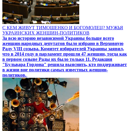
С КЕМ ЖИВУТ ТИМОШЕНКО И БОГОМОЛЕЦ? МУЖЬЯ
УКРАИНСКИХ ЖЕНЩИН-ПОЛИТИКОВ
За всю историю независимой Украины больше всего
женщин-народных депутатов было избрано в Верховную
Раду VIII созыва. Комитет избирателей Украины заявил,
что в 2014 году в парламент прошли 47 женщин, тогда как
в первом созыве Рады их было только 11. Редакция
"Бульвара Гордона" решила выяснить, кто поддерживает
в жизни вне политики самых известных женщин-
политиков.