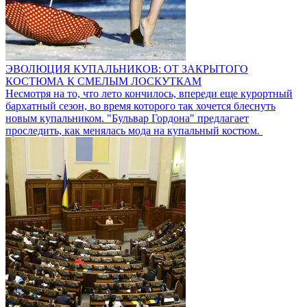
ЭВОЛЮЦИЯ КУПАЛЬНИКОВ: ОТ ЗАКРЫТОГО
КОСТЮМА К СМЕЛЫМ ЛОСКУТКАМ
Несмотря на то, что лето кончилось, впереди еще курортный
бархатный сезон, во время которого так хочется блеснуть
новым купальником. "Бульвар Гордона" предлагает
проследить, как менялась мода на купальный костюм.