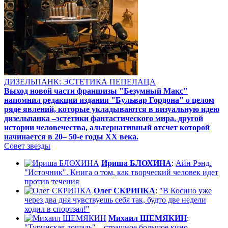
ДИЗЕЛЬПАНК: ЭСТЕТИКА ПЕПЕЛАЦА
Выход новой части франшизы "Безумный Макс"
напомнил редакции издания "Бульвар Гордона" о целом
ряде явлений, которые укладываются в визуальную идею
дизельпанка –эстетики фантастического мира, другой
истории человечества, альтернативный отсчет которой
начинается в 20– 50-е годы XX века.
Совет звезды
Ириша БЛОХИНА
:
Айн Рэнд.
"Источник". Книга о том, как творческий человек идет
против течения
Олег СКРИПКА
:
"В Косино уже
через два дня чувствуешь себя так, будто две недели
ходил в спортзал!"
Михаил ШЕМЯКИН
:
"Туринская лошадь" – страшное большое кино