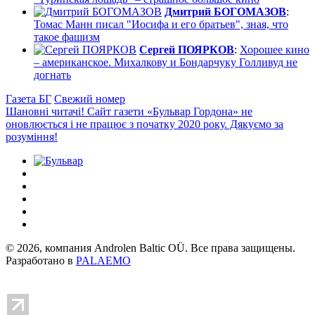
Дмитрий БОГОМАЗОВ
:
Томас Манн писал "Иосифа и его братьев", зная, что
такое фашизм
Сергей ПОЯРКОВ
:
Хорошее кино
– американское. Михалкову и Бондарчуку Голливуд не
догнать
Газета БГ
Свежий номер
Шановні читачі! Сайт газети «Бульвар Гордона» не
оновлюється і не працює з початку 2020 року. Дякуємо за
розуміння!
© 2026, компания Androlen Baltic OÜ. Все права защищены.
Разработано в
PALAEMO