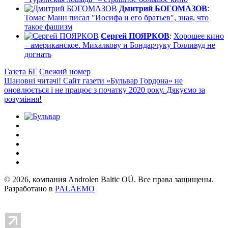
Дмитрий БОГОМАЗОВ
:
Томас Манн писал "Иосифа и его братьев", зная, что
такое фашизм
Сергей ПОЯРКОВ
:
Хорошее кино
– американское. Михалкову и Бондарчуку Голливуд не
догнать
Газета БГ
Свежий номер
Шановні читачі! Сайт газети «Бульвар Гордона» не
оновлюється і не працює з початку 2020 року. Дякуємо за
розуміння!
© 2026, компания Androlen Baltic OÜ. Все права защищены.
Разработано в
PALAEMO