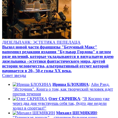
ДИЗЕЛЬПАНК: ЭСТЕТИКА ПЕПЕЛАЦА
Выход новой части франшизы "Безумный Макс"
напомнил редакции издания "Бульвар Гордона" о целом
ряде явлений, которые укладываются в визуальную идею
дизельпанка –эстетики фантастического мира, другой
истории человечества, альтернативный отсчет которой
начинается в 20– 50-е годы XX века.
Совет звезды
Ириша БЛОХИНА
:
Айн Рэнд.
"Источник". Книга о том, как творческий человек идет
против течения
Олег СКРИПКА
:
"В Косино уже
через два дня чувствуешь себя так, будто две недели
ходил в спортзал!"
Михаил ШЕМЯКИН
:
"Туринская лошадь" – страшное большое кино