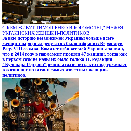
С КЕМ ЖИВУТ ТИМОШЕНКО И БОГОМОЛЕЦ? МУЖЬЯ
УКРАИНСКИХ ЖЕНЩИН-ПОЛИТИКОВ
За всю историю независимой Украины больше всего
женщин-народных депутатов было избрано в Верховную
Раду VIII созыва. Комитет избирателей Украины заявил,
что в 2014 году в парламент прошли 47 женщин, тогда как
в первом созыве Рады их было только 11. Редакция
"Бульвара Гордона" решила выяснить, кто поддерживает
в жизни вне политики самых известных женщин-
политиков.