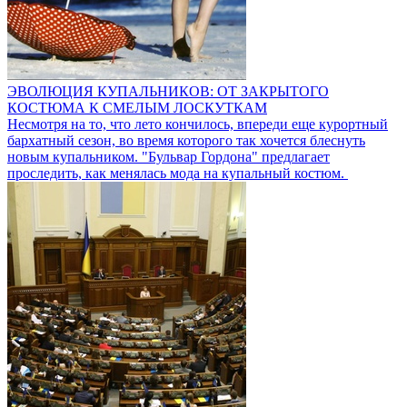
ЭВОЛЮЦИЯ КУПАЛЬНИКОВ: ОТ ЗАКРЫТОГО
КОСТЮМА К СМЕЛЫМ ЛОСКУТКАМ
Несмотря на то, что лето кончилось, впереди еще курортный
бархатный сезон, во время которого так хочется блеснуть
новым купальником. "Бульвар Гордона" предлагает
проследить, как менялась мода на купальный костюм.