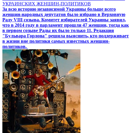
УКРАИНСКИХ ЖЕНЩИН-ПОЛИТИКОВ
За всю историю независимой Украины больше всего
женщин-народных депутатов было избрано в Верховную
Раду VIII созыва. Комитет избирателей Украины заявил,
что в 2014 году в парламент прошли 47 женщин, тогда как
в первом созыве Рады их было только 11. Редакция
"Бульвара Гордона" решила выяснить, кто поддерживает
в жизни вне политики самых известных женщин-
политиков.