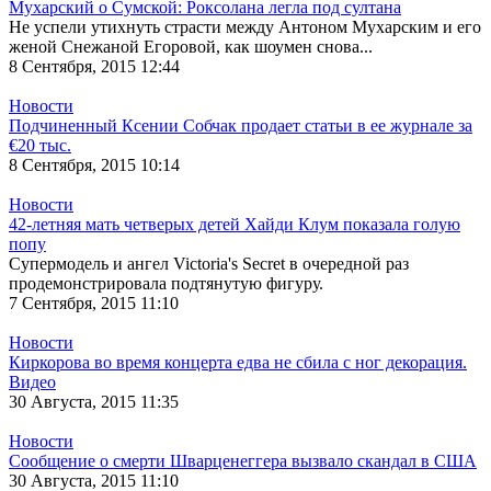
Мухарский о Сумской: Роксолана легла под султана
Не успели утихнуть страсти между Антоном Мухарским и его
женой Снежаной Егоровой, как шоумен снова...
8 Сентября, 2015 12:44
Новости
Подчиненный Ксении Собчак продает статьи в ее журнале за
€20 тыс.
8 Сентября, 2015 10:14
Новости
42-летняя мать четверых детей Хайди Клум показала голую
попу
Супермодель и ангел Victoria's Secret в очередной раз
продемонстрировала подтянутую фигуру.
7 Сентября, 2015 11:10
Новости
Киркорова во время концерта едва не сбила с ног декорация.
Видео
30 Августа, 2015 11:35
Новости
Сообщение о смерти Шварценеггера вызвало скандал в США
30 Августа, 2015 11:10