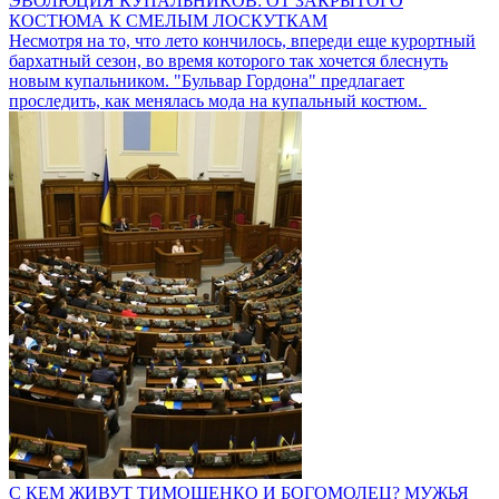
ЭВОЛЮЦИЯ КУПАЛЬНИКОВ: ОТ ЗАКРЫТОГО
КОСТЮМА К СМЕЛЫМ ЛОСКУТКАМ
Несмотря на то, что лето кончилось, впереди еще курортный
бархатный сезон, во время которого так хочется блеснуть
новым купальником. "Бульвар Гордона" предлагает
проследить, как менялась мода на купальный костюм.
С КЕМ ЖИВУТ ТИМОШЕНКО И БОГОМОЛЕЦ? МУЖЬЯ