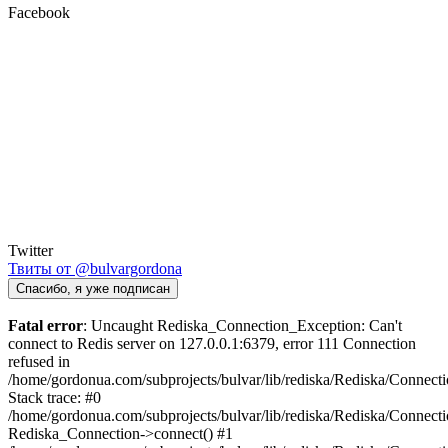
Facebook
Twitter
Твиты от @bulvargordona
Спасибо, я уже подписан
Fatal error
: Uncaught Rediska_Connection_Exception: Can't
connect to Redis server on 127.0.0.1:6379, error 111 Connection
refused in
/home/gordonua.com/subprojects/bulvar/lib/rediska/Rediska/Connect
Stack trace: #0
/home/gordonua.com/subprojects/bulvar/lib/rediska/Rediska/Connecti
Rediska_Connection->connect() #1