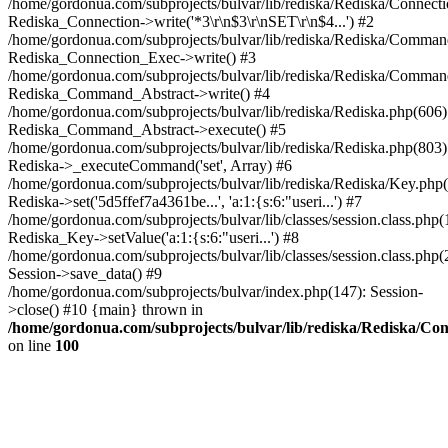
/home/gordonua.com/subprojects/bulvar/lib/rediska/Rediska/Connect
Rediska_Connection->write('*3\r\n$3\r\nSET\r\n$4...') #2
/home/gordonua.com/subprojects/bulvar/lib/rediska/Rediska/Comman
Rediska_Connection_Exec->write() #3
/home/gordonua.com/subprojects/bulvar/lib/rediska/Rediska/Comman
Rediska_Command_Abstract->write() #4
/home/gordonua.com/subprojects/bulvar/lib/rediska/Rediska.php(606)
Rediska_Command_Abstract->execute() #5
/home/gordonua.com/subprojects/bulvar/lib/rediska/Rediska.php(803)
Rediska->_executeCommand('set', Array) #6
/home/gordonua.com/subprojects/bulvar/lib/rediska/Rediska/Key.php(
Rediska->set('5d5ffef7a4361be...', 'a:1:{s:6:"useri...') #7
/home/gordonua.com/subprojects/bulvar/lib/classes/session.class.php(
Rediska_Key->setValue('a:1:{s:6:"useri...') #8
/home/gordonua.com/subprojects/bulvar/lib/classes/session.class.php(
Session->save_data() #9
/home/gordonua.com/subprojects/bulvar/index.php(147): Session-
>close() #10 {main} thrown in
/home/gordonua.com/subprojects/bulvar/lib/rediska/Rediska/Co
on line
100