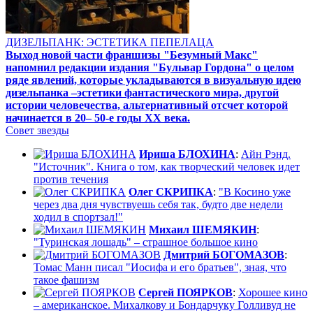
ДИЗЕЛЬПАНК: ЭСТЕТИКА ПЕПЕЛАЦА
Выход новой части франшизы "Безумный Макс"
напомнил редакции издания "Бульвар Гордона" о целом
ряде явлений, которые укладываются в визуальную идею
дизельпанка –эстетики фантастического мира, другой
истории человечества, альтернативный отсчет которой
начинается в 20– 50-е годы XX века.
Совет звезды
Ириша БЛОХИНА
:
Айн Рэнд.
"Источник". Книга о том, как творческий человек идет
против течения
Олег СКРИПКА
:
"В Косино уже
через два дня чувствуешь себя так, будто две недели
ходил в спортзал!"
Михаил ШЕМЯКИН
:
"Туринская лошадь" – страшное большое кино
Дмитрий БОГОМАЗОВ
:
Томас Манн писал "Иосифа и его братьев", зная, что
такое фашизм
Сергей ПОЯРКОВ
:
Хорошее кино
– американское. Михалкову и Бондарчуку Голливуд не