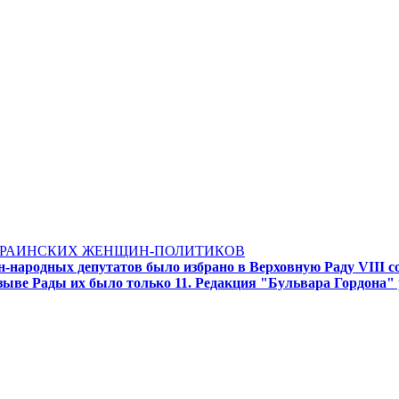
УКРАИНСКИХ ЖЕНЩИН-ПОЛИТИКОВ
народных депутатов было избрано в Верховную Раду VIII со
озыве Рады их было только 11. Редакция "Бульвара Гордона"