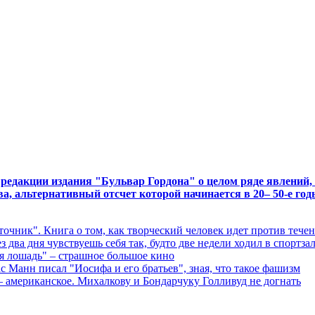
дакции издания "Бульвар Гордона" о целом ряде явлений, 
ва, альтернативный отсчет которой начинается в 20– 50-е год
точник". Книга о том, как творческий человек идет против тече
 два дня чувствуешь себя так, будто две недели ходил в спортзал
я лошадь" – страшное большое кино
с Манн писал "Иосифа и его братьев", зная, что такое фашизм
 американское. Михалкову и Бондарчуку Голливуд не догнать