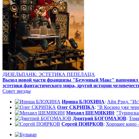
ДИЗЕЛЬПАНК: ЭСТЕТИКА ПЕПЕЛАЦА
Выход новой части франшизы "Безумный Макс" напомнил ре
эстетики фантастического мира, другой истории человечест
Совет звезды
Ириша БЛОХИНА
:
Айн Рэнд. "Ис
Олег СКРИПКА
:
"В Косино уже через
Михаил ШЕМЯКИН
:
"Туринска
Дмитрий БОГОМАЗОВ
:
Тома
Сергей ПОЯРКОВ
:
Хорошее кино –