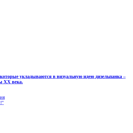
которые укладываются в визуальную идею дизельпанка –
ы XX века.
ния
!"