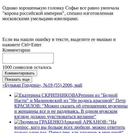
Однако хорошенькую головку Софьи все равно увенчала
"корона российской империи", спешно изготовленная
московскими умельцами-ювелирами.
Если вы нашли ошибку в тексте, выделите ее мышью и
нажмите Ctrl+Enter
Комментарии
1000
символов осталось
Комментировать
Показать еще
«Бульвар Гордона», №19 (55) 2006, май
Репнин из "Бедной
Насти" и Малиновский из "Не родись красивой" Петр
КРАСИЛОВ: "Можно сказать об отношениях мужчины
и женщины все и не раздеваясь. В одном мужском
взгляде должно чувствоваться желание"
Аркадий АРКАНОВ: "На
вопрос, кого вы больше всех любили, можно ответить
только один раз. Перед тем, как уходишь в мир иной"