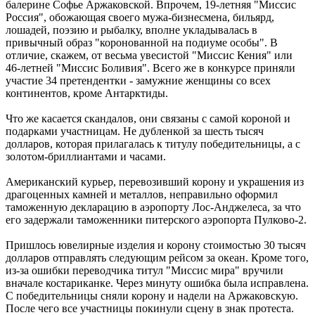
балерине Софье Аржаковской. Впрочем, 19-летняя "Миссис
Россия", обожающая своего мужа-бизнесмена, бильярд,
лошадей, поэзию и рыбалку, вполне укладывалась в
привычный образ "коронованной на подиуме особы". В
отличие, скажем, от весьма увесистой "Миссис Кения" или
46-летней "Миссис Боливия". Всего же в конкурсе приняли
участие 34 претендентки - замужние женщины со всех
континентов, кроме Антарктиды.
Что же касается скандалов, они связаны с самой короной и
подарками участницам. Не дубленкой за шесть тысяч
долларов, которая прилагалась к титулу победительницы, а с
золотом-бриллиантами и часами.
Американский курьер, перевозивший корону и украшения из
драгоценных камней и металлов, неправильно оформил
таможенную декларацию в аэропорту Лос-Анджелеса, за что
его задержали таможенники питерского аэропорта Пулково-2.
Пришлось ювелирные изделия и корону стоимостью 30 тысяч
долларов отправлять следующим рейсом за океан. Кроме того,
из-за ошибки переводчика титул "Миссис мира" вручили
вначале костариканке. Через минуту ошибка была исправлена.
С победительницы сняли корону и надели на Аржаковскую.
После чего все участницы покинули сцену в знак протеста.