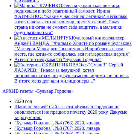
его имени...
Первая украинская летчица,
поднявшая в небо реактивный самолет, Ирина
ХАЙЧЕНКО: "Какие у нас сейчас летчики? Несколько
часов налета - это же кошмар, преступление! Такая
страна никогда не сможет себя защитить, а мальчики
будут разбиваться"
Культовый кинорежиссер
Анджей ВАЙДА: "Фильм о Христе по роману Булгакова
"Мастер и Маргарита" я снимал в Нюрнберге - в том
месте, где когда-то собиралась вся гитлеровская партия"
Агентство нерухомості "Бульвар Гордона"
Экс-"Смэш!!" Сергей
ЛАЗАРЕВ: "Гнался за девушкой, хотел
поприкалываться, но девушка меня, видимо, не поняла.
В итоге меня догнали милиционеры..."
АРХИВ газеты «Бульвар Гордона»
2020 год
Шановні читачі! Сайт газети «Бульвар Гордона» не
оновлюється і не працює з початку 2020 року. Дякуємо
за розуміння!
"Бульвар Гордона", №4 (768) 2020, январь
"Бульвар Гордона", №3 (767) 2020, январь
"Бульвар Гордона", №2 (766) 2020, январь