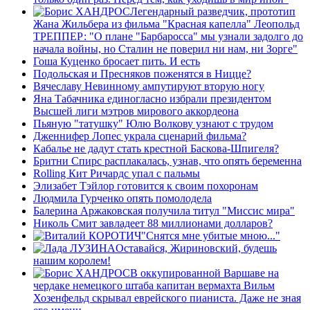
Легендарный разведчик, прототип
Жана Жильбера из фильма "Красная капелла" Леопольд
ТРЕППЕР: "О плане "Барбаросса" мы узнали задолго до
начала войны, но Сталин не поверил ни нам, ни Зорге"
Гоша Куценко бросает пить. И есть
Подольская и Пресняков поженятся в Ницце?
Вячеславу Невинному ампутируют вторую ногу
Яна Табачника единогласно избрали президентом
Высшей лиги мэтров мирового аккордеона
Пьяную "татушку" Юлю Волкову узнают с трудом
Дженнифер Лопес украла сценарий фильма?
Кабалье не дадут стать крестной Баскова-Шпигеля?
Бритни Спирс расплакалась, узнав, что опять беременна
Rolling Кит Ричардс упал с пальмы
Элизабет Тэйлор готовится к своим похоронам
Людмила Гурченко опять помолодела
Балерина Аржаковская получила титул "Миссис мира"
Николь Смит завладеет 88 миллионами долларов?
"Снятся мне убитые мною..."
Оставайся, Жириновский, будешь
нашим королем!
В оккупированной Варшаве на
чердаке немецкого штаба капитан вермахта Вильм
Хозенфельд скрывал еврейского пианиста. Даже не зная