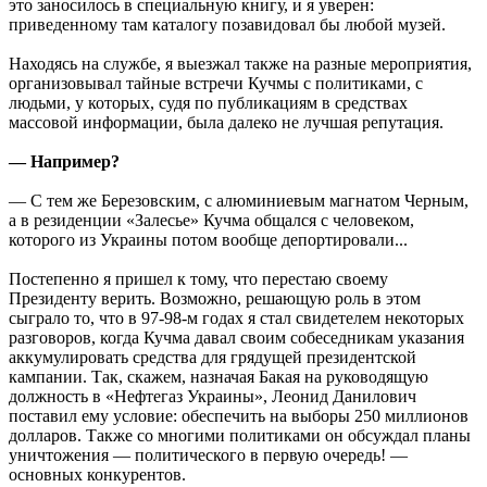
это заносилось в специальную книгу, и я уверен:
приведенному там каталогу позавидовал бы любой музей.
Находясь на службе, я выезжал также на разные мероприятия,
организовывал тайные встречи Кучмы с политиками, с
людьми, у которых, судя по публикациям в средствах
массовой информации, была далеко не лучшая репутация.
— Например?
— С тем же Березовским, с алюминиевым магнатом Черным,
а в резиденции «Залесье» Кучма общался с человеком,
которого из Украины потом вообще депортировали...
Постепенно я пришел к тому, что перестаю своему
Президенту верить. Возможно, решающую роль в этом
сыграло то, что в 97-98-м годах я стал свидетелем некоторых
разговоров, когда Кучма давал своим собеседникам указания
аккумулировать средства для грядущей президентской
кампании. Так, скажем, назначая Бакая на руководящую
должность в «Нефтегаз Украины», Леонид Данилович
поставил ему условие: обеспечить на выборы 250 миллионов
долларов. Также со многими политиками он обсуждал планы
уничтожения — политического в первую очередь! —
основных конкурентов.