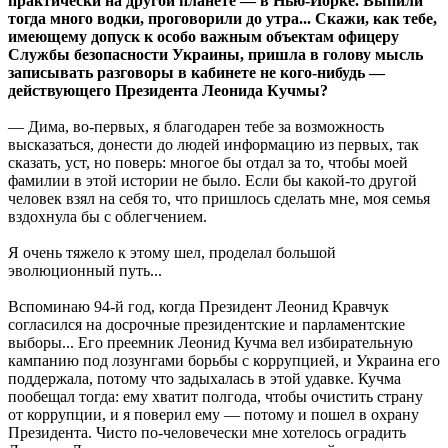
практически на другой планете — в Нью-Йорке. Выпили
тогда много водки, проговорили до утра... Скажи, как тебе,
имеющему допуск к особо важным объектам офицеру
Службы безопасности Украины, пришла в голову мысль
записывать разговоры в кабинете не кого-нибудь —
действующего Президента Леонида Кучмы?
— Дима, во-первых, я благодарен тебе за возможность
высказаться, донести до людей информацию из первых, так
сказать, уст, но поверь: многое бы отдал за то, чтобы моей
фамилии в этой истории не было. Если бы какой-то другой
человек взял на себя то, что пришлось сделать мне, моя семья
вздохнула бы с облегчением.
Я очень тяжело к этому шел, проделал большой
эволюционный путь...
Вспоминаю 94-й год, когда Президент Леонид Кравчук
согласился на досрочные президентские и парламентские
выборы... Его преемник Леонид Кучма вел избирательную
кампанию под лозунгами борьбы с коррупцией, и Украина его
поддержала, потому что задыхалась в этой удавке. Кучма
пообещал тогда: ему хватит полгода, чтобы очистить страну
от коррупции, и я поверил ему — потому и пошел в охрану
Президента. Чисто по-человечески мне хотелось оградить