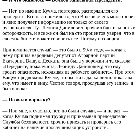
— Нет, но именно Кучма, повторяю, распорядился его
проверить. Его насторожило то, что Волков очень много знает
и явно получает информацию не только от своего
руководителя. Тут Леонид Данилович проявил бдительность и
осторожность, и все же он был на сто процентов уверен, что в
своем кабинете может говорить все. Потому и говорил...
Припоминается случай — это было в 99-м году, — когда к
нему пришла народный депутат от Аграрной партии
Екатерина Ващук. Дескать, она была у ворожки и та сказала:
«Передайте, пожалуйста, Леониду Даниловичу, что ему
грозит опасность, исходящая из рабочего кабинета». При этом
Ващук предложила Кучме, чтобы эта гадалка лично показала
ему, что имеет в виду. Честно говоря, прослушав эту запись, я
был в шоке...
— Позвали ворожку?
— При мне, к счастью, нет, но были случаи, — и не раз! —
когда Кучма поднимал трубку и приказывал председателю
Службы безопасности срочно приехать и проверить его
кабинет на наличие прослушивающих устройств.