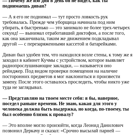
— Почему же изо дня в день он не видел, как ты
поднимаешь диван?
— А я его не поднимал — тут просто ловкость рук
требовалась. Прежде чем уборщица начинала под ним
убирать, я быстренько — это занимало не более трех-четырех
секунд! — вынимал отработавший диктофон, а после того,
как она заканчивала, таким же движением подкладывал
другой — с перезаряженными кассетой и батарейками.
Диван был удобен тем, что находился возле стены, к тому же я
заходил в кабинет Кучмы с устройством, которое выявляет
радиопрослушивающие закладки, — называется оно
рейнджер. Под видом проверки помещения на наличие
посторонних предметов я мог наклониться и произвести
замену. После этого оставалось проследить, чтобы никто уже
туда не заглядывал.
— Представляю на твоем месте себя: я бы, наверное,
поседел раньше времени. Не знаю, какая для этого у
человека должна быть выдержка, но когда, по-твоему, ты
был особенно близок к провалу?
— Это вполне могло произойти, когда Леонид Данилович
позвонил Деркачу и сказал: «Срочно высылай парней —