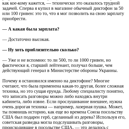
как кое-кому кажется, — технически это оказалось трудной
задачей. Сперва я купил в магазине обычный диктофон за 50
или 100 гривен: это то, что я мог позволить на свою зарплату
приобрести.
— А какая была зарплата?
— Достаточно высокая.
— Ну хоть приблизительно сколько?
— Уже и не вспомню: то ли 500, то ли 1000 гривен, но
фактически я, старший лейтенант, получал больше, чем
действующий генерал в Министерстве обороны Украины.
Почему я остановился именно на диктофоне? Многие
считают, что была применена какая-то другая, более сложная
техника, но это сущая ерунда. Любому специалисту понятно,
что записать разговоры можно либо находясь внутри
кабинета, либо извне. Если прослушивание внешнее, нужна
очень дорогая техника — например, лазерная пушка. Может,
ты помнишь историю, как еще во времена Союза посольству
США был подарен герб, сделанный из дерева? Используя его,
советская разведка могла подслушивать разговоры,
происходившие в посольстве США, — это делалось с