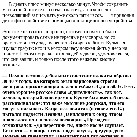
— В девять плюс-минус несколько минут. Чтобы сохранить
магнитный носитель: сначала кассету, а позднее чип,
позволявший записывать уже около пяти часов, — я приводил
диктофон в действие с помощью дистанционного устройства.
Это тоже оказалось непросто, потому что важно было
документировать самые интересные разговоры, но со
временем я и эту задачу решил. Заходя в кабинет Кучмы, я
изучал график: кто и в котором часу должен быть у него на
приеме. Потом встречал этих людей у двери, удостоверялся,
что они зашли, и только после этого нажимал кнопку
«запись».
— Помню немного дебильные советские плакаты образца
30-40-х годов, на которых была нарисована строгая
женщина, прижимающая палец к губам: «Бди в оба!». Есть
очень хорошее русское слово «бдительность», так вот,
человек, который одно время к Кучме был очень близок,
рассказывал мне: тот даже мысли не допускал, что его
могут записывать. Когда этот политик (назовем его В.)
пытался подвести Леонида Даниловича к окну, чтобы
вполголоса или шепотом поговорить, Президент
отмахивался: «Да перестань ты, никто нас не слушает.
Если что — хлопцы всегда подстрахуют, предупредят».
Почему, на твой взгляд, Президент был так беспечен, в