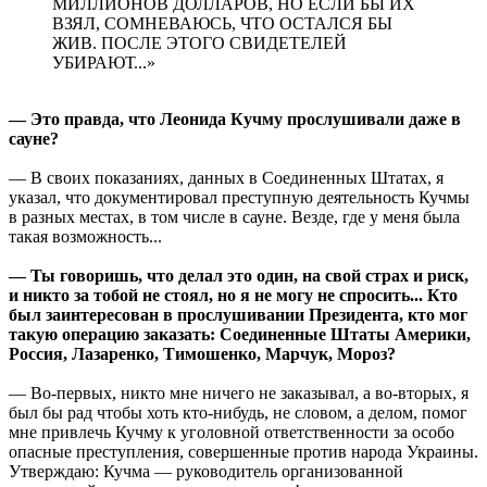
МИЛЛИОНОВ ДОЛЛАРОВ, НО ЕСЛИ БЫ ИХ
ВЗЯЛ, СОМНЕВАЮСЬ, ЧТО ОСТАЛСЯ БЫ
ЖИВ. ПОСЛЕ ЭТОГО СВИДЕТЕЛЕЙ
УБИРАЮТ...»
— Это правда, что Леонида Кучму прослушивали даже в
сауне?
— В своих показаниях, данных в Соединенных Штатах, я
указал, что документировал преступную деятельность Кучмы
в разных местах, в том числе в сауне. Везде, где у меня была
такая возможность...
— Ты говоришь, что делал это один, на свой страх и риск,
и никто за тобой не стоял, но я не могу не спросить... Кто
был заинтересован в прослушивании Президента, кто мог
такую операцию заказать: Соединенные Штаты Америки,
Россия, Лазаренко, Тимошенко, Марчук, Мороз?
— Во-первых, никто мне ничего не заказывал, а во-вторых, я
был бы рад чтобы хоть кто-нибудь, не словом, а делом, помог
мне привлечь Кучму к уголовной ответственности за особо
опасные преступления, совершенные против народа Украины.
Утверждаю: Кучма — руководитель организованной