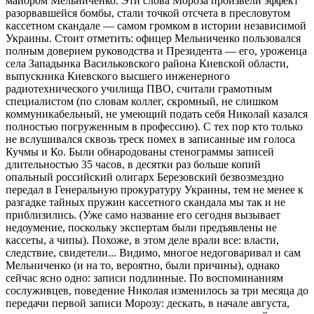
майором Мельниченко. Эти слова Мороза произвели эффект
разорвавшейся бомбы, стали точкой отсчета в пресловутом
кассетном скандале — самом громком в истории независимой
Украины. Стоит отметить: офицер Мельниченко пользовался
полным доверием руководства и Президента — его, уроженца
села Западынка Васильковского района Киевской области,
выпускника Киевского высшего инженерного
радиотехнического училища ПВО, считали грамотным
специалистом (по словам коллег, скромный, не слишком
коммуникабельный, не умеющий подать себя Николай казался
полностью погруженным в профессию). С тех пор кто только
не вслушивался сквозь треск помех в записанные им голоса
Кучмы и Ко. Были обнародованы стенограммы записей
длительностью 35 часов, в десятки раз больше копий
опальный российский олигарх Березовский безвозмездно
передал в Генеральную прокуратуру Украины, тем не менее к
разгадке тайных пружин кассетного скандала мы так и не
приблизились. (Уже само название его сегодня вызывает
недоумение, поскольку экспертам были предъявлены не
кассеты, а чипы). Похоже, в этом деле врали все: власти,
следствие, свидетели... Видимо, многое недоговаривал и сам
Мельниченко (и на то, вероятно, были причины), однако
сейчас ясно одно: записи подлинные. По воспоминаниям
сослуживцев, поведение Николая изменилось за три месяца до
передачи первой записи Морозу: дескать, в начале августа,