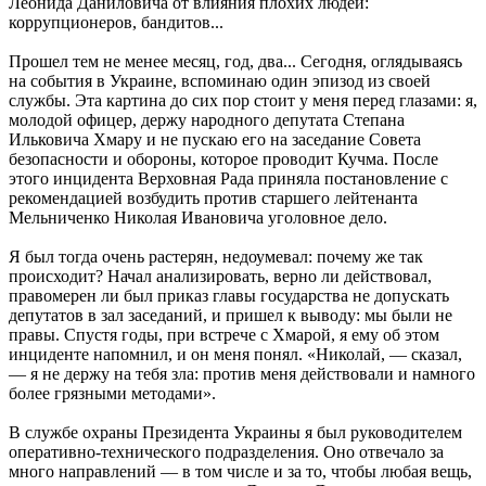
Леонида Даниловича от влияния плохих людей:
коррупционеров, бандитов...
Прошел тем не менее месяц, год, два... Сегодня, оглядываясь
на события в Украине, вспоминаю один эпизод из своей
службы. Эта картина до сих пор стоит у меня перед глазами: я,
молодой офицер, держу народного депутата Степана
Ильковича Хмару и не пускаю его на заседание Совета
безопасности и обороны, которое проводит Кучма. После
этого инцидента Верховная Рада приняла постановление с
рекомендацией возбудить против старшего лейтенанта
Мельниченко Николая Ивановича уголовное дело.
Я был тогда очень растерян, недоумевал: почему же так
происходит? Начал анализировать, верно ли действовал,
правомерен ли был приказ главы государства не допускать
депутатов в зал заседаний, и пришел к выводу: мы были не
правы. Спустя годы, при встрече с Хмарой, я ему об этом
инциденте напомнил, и он меня понял. «Николай, — сказал,
— я не держу на тебя зла: против меня действовали и намного
более грязными методами».
В службе охраны Президента Украины я был руководителем
оперативно-технического подразделения. Оно отвечало за
много направлений — в том числе и за то, чтобы любая вещь,