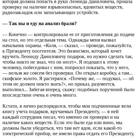
которая должна попасть в руки Леонида Даниловича, прошла
проверку на наличие взрывоопасных, ядовитых веществ,
радиозакладок или записывающих устройств.
— Так вы и еду на анализ брали?
— Конечно — контролировали ее от приготовления до подачи
на стол, но это отдельная тема. Однажды меня вызвал
начальник охраны. «Коля, — сказал, — проведи, пожалуйста,
к Президенту посетителя. Это бизнесмен, который хочет
вручить Леониду Даниловичу подарок, но нужно сделать так,
чтобы никто не знал, что он несет». Я подошел к этому
человеку, побеседовал с ним, попросил показать, что у него,
— нельзя же совсем без проверки. Он открыл коробку, а там...
скифское золото. Я растерялся. «Почему же, — подумал, — об
этом не должен никто знать?», но приказ, разумеется,
выполнил... Забегая вперед, скажу: подобных поручений было
впоследствии очень и очень много.
Кстати, я лично распорядился, чтобы мои подчиненные вели
книгу учета подарков, вручаемых Президенту, — в ней
каждый сотрудник писал, что именно он проверял и на
наличие каких веществ. Если это были еда или вино, мы
должны были убедиться, что там нет ядов, если какой-то
электрический прибор, не имели права отдать его Президенту,