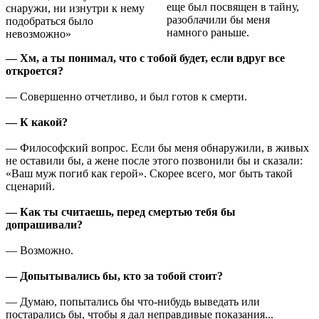
еще был посвящен в тайну,
снаружи, ни изнутри к нему
разоблачили бы меня
подобраться было
намного раньше.
невозможно»
— Хм, а ты понимал, что с тобой будет, если вдруг все
откроется?
— Совершенно отчетливо, и был готов к смерти.
— К какой?
— Философский вопрос. Если бы меня обнаружили, в живых
не оставили бы, а жене после этого позвонили бы и сказали:
«Ваш муж погиб как герой». Скорее всего, мог быть такой
сценарий.
— Как ты считаешь, перед смертью тебя бы
допрашивали?
— Возможно.
— Допытывались бы, кто за тобой стоит?
— Думаю, попытались бы что-нибудь выведать или
постарались бы, чтобы я дал неправдивые показания...