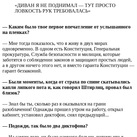
«ДИВАН Я НЕ ПОДНИМАЛ — ТУТ ПРОСТО
ЛОВКОСТЬ РУК ТРЕБОВАЛАСЬ»
— Каким было твое первое впечатление от услышанного
на пленках?
— Мне тогда показалось, что я живу в двух мирах
одновременно. В одном есть Конституция, Генеральная
прокуратура, Служба безопасности и милиция, которые
заботятся о соблюдении законов и защищают простых людей,
а в другом ничего этого нет, и вместо гаранта Конституции —
гарант беззаконий.
— Были моменты, когда от страха по спине скатывались
капли липкого пота и, как говорил Штирлиц, провал был
близок?
— Знал бы ты, сколько раз я оказывался на грани
разоблачения! Однажды пришел утром на работу, открыл
кабинет, установил диктофон, снял предыдущий...
— Подожди, так было два диктофона?
— На самом деле, их было намного больше, потому что я