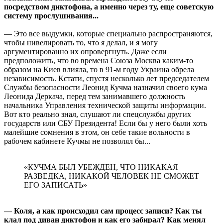
посредством диктофона, а именно через ту, еще советскую
систему прослушивания...
— Это все выдумки, которые специально распространяются,
чтобы нивелировать то, что я делал, и я могу
аргументированно их опровергнуть. Даже если
предположить, что во времена Союза Москва каким-то
образом на Киев влияла, то в 91-м году Украина обрела
независимость. Кстати, спустя несколько лет председателем
Службы безопасности Леонид Кучма назначил своего кума
Леонида Деркача, перед тем занимавшего должность
начальника Управления технической защиты информации.
Вот кто реально знал, слушают ли спецслужбы других
государств или СБУ Президента! Если бы у него были хоть
малейшие сомнения в этом, он себе такие вольности в
рабочем кабинете Кучмы не позволял бы...
«КУЧМА БЫЛ УБЕЖДЕН, ЧТО НИКАКАЯ
РАЗВЕДКА, НИКАКОЙ ЧЕЛОВЕК НЕ СМОЖЕТ
ЕГО ЗАПИСАТЬ»
— Коля, а как происходил сам процесс записи? Как ты
клал под диван диктофон и как его забирал? Как менял