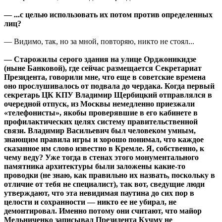
— ...с целью использовать их потом против определенных
лиц?
— Видимо, так, но за мной, повторяю, никто не стоял...
— Старожилы серого здания на улице Орджоникидзе
(ныне Банковой), где сейчас размещается Секретариат
Президента, говорили мне, что еще в советские времена
оно прослушивалось от подвала до чердака. Когда первый
секретарь ЦК КПУ Владимир Щербицкий отправлялся в
очередной отпуск, из Москвы немедленно приезжали
«телефонисты», якобы проверявшие в его кабинете в
профилактических целях систему правительственной
связи. Владимир Васильевич был человеком умным,
знающим правила игры и хорошо понимал, что каждое
сказанное им слово известно в Кремле. Я, собственно, к
чему веду? Уже тогда в стенах этого монументального
памятника архитектуры были заложены какие-то
проводки (не знаю, как правильно их назвать, поскольку в
отличие от тебя не специалист), так вот, сведущие люди
утверждают, что эта невидимая паутина до сих пор в
целости и сохранности — никто ее не убирал, не
демонтировал. Именно потому они считают, что майор
Мельниченко записывал Президента Кучму не