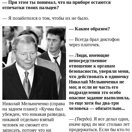
— При этом ты понимал, что на приборе остаются
отпечатки твоих пальцев?
— Я позаботился о том, чтобы их не было.
— Каким образом?
— Всегда брал диктофон
через платочек.
— Люди, имеющие
непосредственное
отношение к органам
безопасности, уверяли меня,
что действовать в одиночку
Николай Мельниченко не
мог, и если не часть его
подразделения это особо
опасное задание выполняла,
то еще хотя бы два-три
Николай Мельниченко (справа
человека — обязательно...
на заднем плане): «Кучма был
убежден, что никакая разведка,
—
(Твердо).
Я все делал один,
никакой отдельно взятый
иначе вряд ли мог столько лет
человек не сможет его
продержаться. Если бы кто-то
записать, потому что ни