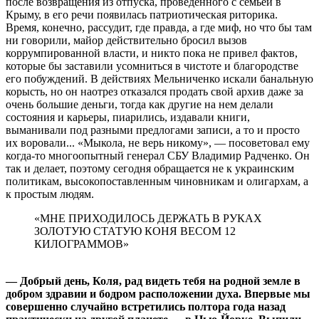
после возвращения из отпуска, проведенного с семьей в
Крыму, в его речи появилась патриотическая риторика.
Время, конечно, рассудит, где правда, а где миф, но что бы там
ни говорили, майор действительно бросил вызов
коррумпированной власти, и никто пока не привел фактов,
которые бы заставили усомниться в чистоте и благородстве
его побуждений. В действиях Мельниченко искали банальную
корысть, но он наотрез отказался продать свой архив даже за
очень большие деньги, тогда как другие на нем делали
состояния и карьеры, пиарились, издавали книги,
выманивали под разными предлогами записи, а то и просто
их воровали... «Мыкола, не верь никому», — посоветовал ему
когда-то многоопытный генерал СБУ Владимир Радченко. Он
так и делает, поэтому сегодня обращается не к украинским
политикам, высокопоставленным чиновникам и олигархам, а
к простым людям.
«МНЕ ПРИХОДИЛОСЬ ДЕРЖАТЬ В РУКАХ
ЗОЛОТУЮ СТАТУЮ КОНЯ ВЕСОМ 12
КИЛОГРАММОВ»
— Добрый день, Коля, рад видеть тебя на родной земле в
добром здравии и бодром расположении духа. Впервые мы
совершенно случайно встретились полтора года назад