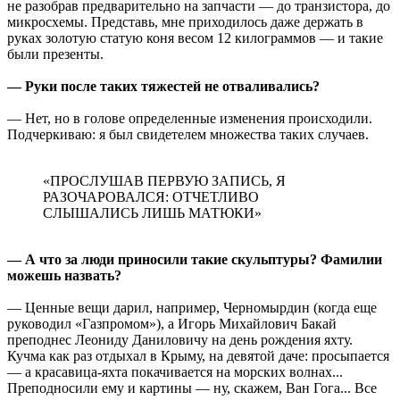
не разобрав предварительно на запчасти — до транзистора, до
микросхемы. Представь, мне приходилось даже держать в
руках золотую статую коня весом 12 килограммов — и такие
были презенты.
— Руки после таких тяжестей не отваливались?
— Нет, но в голове определенные изменения происходили.
Подчеркиваю: я был свидетелем множества таких случаев.
«ПРОСЛУШАВ ПЕРВУЮ ЗАПИСЬ, Я
РАЗОЧАРОВАЛСЯ: ОТЧЕТЛИВО
СЛЫШАЛИСЬ ЛИШЬ МАТЮКИ»
— А что за люди приносили такие скульптуры? Фамилии
можешь назвать?
— Ценные вещи дарил, например, Черномырдин (когда еще
руководил «Газпромом»), а Игорь Михайлович Бакай
преподнес Леониду Даниловичу на день рождения яхту.
Кучма как раз отдыхал в Крыму, на девятой даче: просыпается
— а красавица-яхта покачивается на морских волнах...
Преподносили ему и картины — ну, скажем, Ван Гога... Все