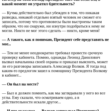
какой момент он утратил бдительность?
— Кучма действительно был убежден в том, что никакая
разведка, никакой отдельно взятый человек не сможет его
записать, потому что противовесы были выстроены таким
образом, что ни снаружи, ни изнутри подобраться к нему не
могли. Никто не мог этого сделать — никто, кроме меня!
— А такого, как я понимаю, Президент себе представить не
мог...
— Тем не менее неоднократно требовал провести срочную
проверку кабинета. Помню, однажды Леонид Данилович
вызвал начальника своей охраны и приказал выяснить, может
ли его разговоры записывать Александр Волков. Я тогда под
каким-то предлогом зашел к помощнику Президента Волкову
в кабинет...
— Он был на месте?
— Был и должен помнить, как мы заглядывали у него во все
углы. Ему сказали, что осматриваем одно, а в
действительности искали другое...
— И что оказалось — Волков записывал Президента?