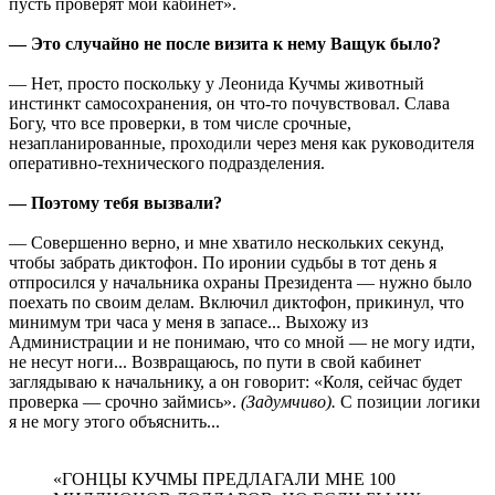
пусть проверят мой кабинет».
— Это случайно не после визита к нему Ващук было?
— Нет, просто поскольку у Леонида Кучмы животный
инстинкт самосохранения, он что-то почувствовал. Слава
Богу, что все проверки, в том числе срочные,
незапланированные, проходили через меня как руководителя
оперативно-технического подразделения.
— Поэтому тебя вызвали?
— Совершенно верно, и мне хватило нескольких секунд,
чтобы забрать диктофон. По иронии судьбы в тот день я
отпросился у начальника охраны Президента — нужно было
поехать по своим делам. Включил диктофон, прикинул, что
минимум три часа у меня в запасе... Выхожу из
Администрации и не понимаю, что со мной — не могу идти,
не несут ноги... Возвращаюсь, по пути в свой кабинет
заглядываю к начальнику, а он говорит: «Коля, сейчас будет
проверка — срочно займись».
(Задумчиво).
С позиции логики
я не могу этого объяснить...
«ГОНЦЫ КУЧМЫ ПРЕДЛАГАЛИ МНЕ 100