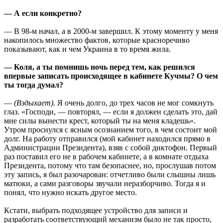
— А если конкретно?
— В 98-м начал, а в 2000-м завершил. К этому моменту у меня
накопилось множество фактов, которые красноречиво
показывают, как и чем Украина в то время жила.
— Коля, а ты помнишь ночь перед тем, как решился
впервые записать происходящее в кабинете Кучмы? О чем
ты тогда думал?
—
(Вздыхает).
Я очень долго, до трех часов не мог сомкнуть
глаз. «Господи, — повторял, — если я должен сделать это, дай
мне силы вынести крест, который ты на меня кладешь».
Утром проснулся с ясным осознанием того, в чем состоит мой
долг. На работу отправился (мой кабинет находился прямо в
Администрации Президента), взяв с собой диктофон. Первый
раз поставил его не в рабочем кабинете, а в комнате отдыха
Президента, потому что там безопаснее, но, прослушав потом
эту запись, я был разочарован: отчетливо были слышны лишь
матюки, а сами разговоры звучали неразборчиво. Тогда я и
понял, что нужно искать другое место.
Кстати, выбрать подходящее устройство для записи и
разработать соответствующий механизм было не так просто,