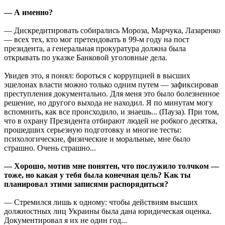
— А именно?
— Дискредитировать собирались Мороза, Марчука, Лазаренко
— всех тех, кто мог претендовать в 99-м году на пост
президента, а генеральная прокуратура должна была
открывать по указке Банковой уголовные дела.
Увидев это, я понял: бороться с коррупцией в высших
эшелонах власти можно только одним путем — зафиксировав
преступления документально. Для меня это было болезненное
решение, но другого выхода не находил. Я по минутам могу
вспомнить, как все происходило, и знаешь... (Пауза). При том,
что в охрану Президента отбирают людей не робкого десятка,
прошедших серьезную подготовку и многие тесты:
психологические, физические и моральные, мне было
страшно. Очень страшно...
— Хорошо, мотив мне понятен, что послужило толчком —
тоже, но какая у тебя была конечная цель? Как ты
планировал этими записями распорядиться?
— Стремился лишь к одному: чтобы действиям высших
должностных лиц Украины была дана юридическая оценка.
Документировал я их не один год...