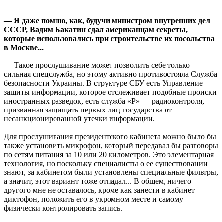
— Я даже помню, как, будучи министром внутренних дел
СССР, Вадим Бакатин сдал американцам секреты,
которые использовались при строительстве их посольства
в Москве...
— Такое прослушивание может позволить себе только
сильная спецслужба, но этому активно противостояла Служба
безопасности Украины. В структуре СБУ есть Управление
защиты информации, которое отслеживает подобные происки
иностранных разведок, есть служба «Р» — радиоконтроля,
призванная защищать первых лиц государства от
несанкционированной утечки информации.
Для прослушивания президентского кабинета можно было бы
также установить микрофон, который передавал бы разговоры
по сетям питания за 10 или 20 километров. Это элементарная
технология, но поскольку специалисты о ее существовании
знают, за кабинетом были установлены специальные фильтры,
а значит, этот вариант тоже отпадал... В общем, ничего
другого мне не оставалось, кроме как занести в кабинет
диктофон, положить его в укромном месте и самому
физически контролировать запись.