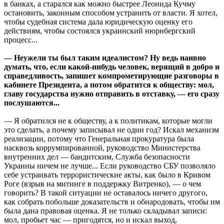
в банках, а старался как можно быстрее Леонида Кучму
остановить, законным способом устранить от власти. Я хотел,
чтобы судебная система дала юридическую оценку его
действиям, чтобы состоялся украинский нюрнбергский
процесс...
— Неужели ты был таким идеалистом? Ну ведь наивно
думать, что, если какой-нибудь человек, верящий в добро и
справедливость, запишет компрометирующие разговоры в
кабинете Президента, а потом обратится к обществу: мол,
главу государства нужно отправить в отставку, — его сразу
послушаются...
— Я обратился не к обществу, а к политикам, которые могли
это сделать, а почему записывал не один год? Искал механизм
реализации, потому что Генеральная прокуратура была
насквозь коррумпированной, руководство Министерства
внутренних дел — бандитским, Служба безопасности
Украины ничем не лучше... Если руководство СБУ позволяло
себе устраивать террористические акты, как было в Кривом
Роге (взрыв на митинге в поддержку Витренко), — о чем
говорить? В такой ситуации не оставалось ничего другого,
как собрать побольше доказательств и обнародовать, чтобы им
была дана правовая оценка. Я не только складывал записи:
мол, пробьет час — пригодятся, но и искал выход,