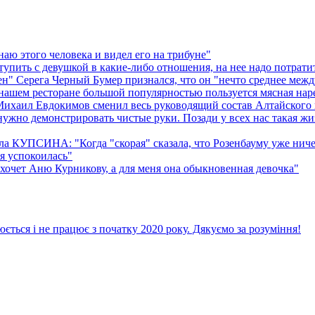
знаю этого человека и видел его на трибуне"
ить с девушкой в какие-либо отношения, на нее надо потратить 
н" Серега Черный Бумер признался, что он "нечто среднее меж
шем ресторане большой популярностью пользуется мясная наре
хаил Евдокимов сменил весь руководящий состав Алтайского кр
жно демонстрировать чистые руки. Позади у всех нас такая жизн
 КУПСИНА: "Когда "скорая" сказала, что Розенбауму уже ничего
я успокоилась"
чет Аню Курникову, а для меня она обыкновенная девочка"
ється і не працює з початку 2020 року. Дякуємо за розуміння!