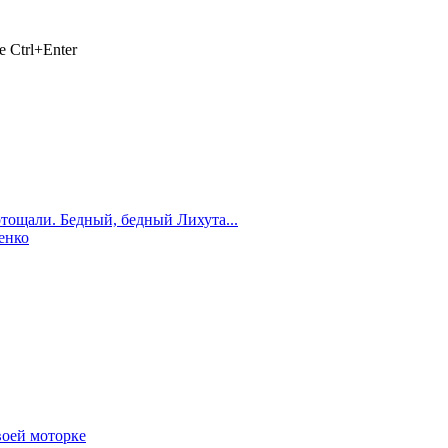
 Ctrl+Enter
отощали. Бедный, бедный Лихута...
енко
воей моторке