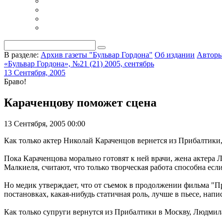
В разделе:
Архив газеты "Бульвар Гордона"
Об издании
Автор
«Бульвар Гордона», №21 (21) 2005, сентябрь
13 Сентября, 2005
Браво!
Караченцову поможет cцена
13 Сентября, 2005 00:00
Как только актер Николай Караченцов вернется из Прибалтики, 
Пока Караченцова морально готовят к ней врачи, жена актера
Малкиеля, считают, что только творческая работа способна если
Но медик утверждает, что от съемок в продолжении фильма "П
постановках, какая-нибудь статичная роль, лучше в пьесе, нап
Как только супруги вернутся из Прибалтики в Москву, Людмил