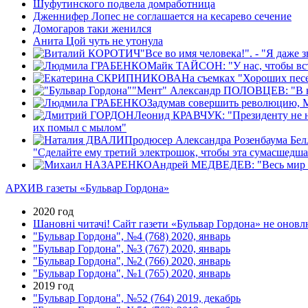
Шуфутинского подвела домработница
Дженнифер Лопес не соглашается на кесарево сечение
Домогаров таки женился
Анита Цой чуть не утонула
"Все во имя человека!". - "Я даже 
Майк ТАЙСОН: "У нас, чтобы вступ
На съемках "Хороших песе
"Мент" Александр ПОЛОВЦЕВ: "В на
Задумав совершить революцию, Ми
Леонид КРАВЧУК: "Президенту не ну
их помыл с мылом"
Продюсер Александра Розенбаума Белла
"Сделайте ему третий электрошок, чтобы эта сумасшедша
Андрей МЕДВЕДЕВ: "Весь мир хо
АРХИВ газеты «Бульвар Гордона»
2020 год
Шановні читачі! Сайт газети «Бульвар Гордона» не оновлю
"Бульвар Гордона", №4 (768) 2020, январь
"Бульвар Гордона", №3 (767) 2020, январь
"Бульвар Гордона", №2 (766) 2020, январь
"Бульвар Гордона", №1 (765) 2020, январь
2019 год
"Бульвар Гордона", №52 (764) 2019, декабрь