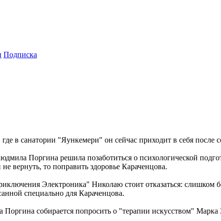
ы
Подписка
где в санатории "Яункемери" он сейчас приходит в себя после с
 Людмила Поргина решила позаботиться о психологической подго
 не вернуть, то поправить здоровье Караченцова.
риключения Электроника" Николаю стоит отказаться: слишком бо
исанной специально для Караченцова.
а Поргина собирается попросить о "терапии искусством" Марка 