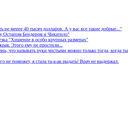
не менее 40 тысяч долларов. А у вас все такие добрые..."
ду Остапом Бендером и Чикатило"
зка "Хищение в особо крупных размерах"
ая. Этого ему не простили...
ь, что называть руки чистыми можно только тогда, когда ты
 не поможет, я стала та-а-ак рыдать! Врач не выдержал: