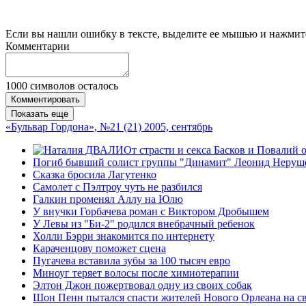
Если вы нашли ошибку в тексте, выделите ее мышью и нажмите
Комментарии
1000
символов осталось
Комментировать
Показать еще
«Бульвар Гордона», №21 (21) 2005, сентябрь
От страсти и секса Басков и Повалий 
Погиб бывший солист группы "Динамит" Леонид Неруш
Сказка бросила Лагутенко
Самолет с Пэлтроу чуть не разбился
Галкин променял Аллу на Юлю
У внучки Горбачева роман с Виктором Дробышем
У Левы из "Би-2" родился внебрачный ребенок
Холли Бэрри знакомится по интернету
Караченцову поможет cцена
Пугачева вставила зубы за 100 тысяч евро
Миноуг теряет волосы после химиотерапии
Элтон Джон пожертвовал одну из своих собак
Шон Пенн пытался спасти жителей Нового Орлеана на с