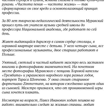
руками. «Чистота пения — чистота жизни» — так
сформулировал он свое кредо и основополагающий принцип
профессии.
За 80 лет творческо-педагогической деятельности Муравский
прошел путь от учителя музыки средней школы до
профессора Национальной академии, где работает по сей
день.
Живет выдающийся дирижер в самом сердце столицы, в
огромной квартире вместе с детьми. У него четыре сына, все
профессиональные музыканты, двое старших работают в
Польше.
Уютный, светлый и чистый кабинет маэстро весь заставлен
книгами и фотографиями знаменитостей. На почетном
месте фотографии Муравского с певцами Хоровой капеллы
«Трембита» и украинского народного хора разных годов,
портрет Тараса Шевченко. У окна стоит старинное
фортепиано Zim­mer­mann, на котором ежедневно играет один
из сыновей. Маэстро признался, что от проникновенной игры
сына хочется плакать.
Несмотря на возраст, Павел Иванович ходит пешком на
работу, внимательно следит за жизнью страны, любит