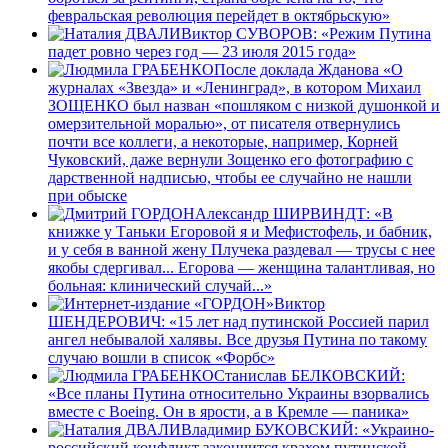
февральская революция перейдет в октябрьскую»
Виктор СУВОРОВ: «Режим Путина
падет ровно через год — 23 июля 2015 года»
После доклада Жданова «О
журналах «Звезда» и «Ленинград», в котором Михаил
ЗОЩЕНКО был назван «пошляком с низкой душонкой и
омерзительной моралью», от писателя отвернулись
почти все коллеги, а некоторые, например, Корней
Чуковский, даже вернули Зощенко его фотографию с
дарственной надписью, чтобы ее случайно не нашли
при обыске
Александр ШИРВИНДТ: «В
книжке у Таньки Егоровой я и Мефистофель, и бабник,
и у себя в ванной жену Плучека раздевал — трусы с нее
якобы сдергивал... Егорова — женщина талантливая, но
больная: клинический случай...»
Виктор
ШЕНДЕРОВИЧ: «15 лет над путинской Россией парил
ангел небывалой халявы. Все друзья Путина по такому
случаю вошли в список «Форбс»
Станислав БЕЛКОВСКИЙ:
«Все планы Путина относительно Украины взорвались
вместе с Boeing. Он в ярости, а в Кремле — паника»
Владимир БУКОВСКИЙ: «Украино-
российский конфликт закончится крахом путинской