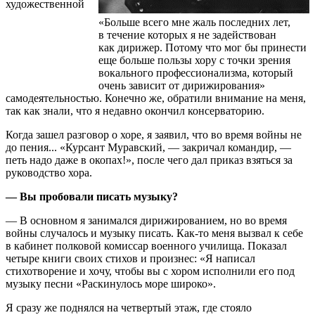
художественной
«Больше всего мне жаль последних лет,
в течение которых я не задействован
как дирижер. Потому что мог бы принести
еще больше пользы хору с точки зрения
вокального профессионализма, который
очень зависит от дирижирования»
самодеятельностью. Конечно же, обратили внимание на меня,
так как знали, что я недавно окончил консерваторию.
Когда зашел разговор о хоре, я заявил, что во время войны не
до пения... «Курсант Муравский, — закричал командир, —
петь надо даже в окопах!», после чего дал приказ взяться за
руководство хора.
— Вы пробовали писать музыку?
— В основном я занимался дирижированием, но во время
войны случалось и музыку писать. Как-то меня вызвал к себе
в кабинет полковой комиссар военного училища. Показал
четыре книги своих стихов и произнес: «Я написал
стихотворение и хочу, чтобы вы с хором исполнили его под
музыку песни «Раскинулось море широко».
Я сразу же поднялся на четвертый этаж, где стояло