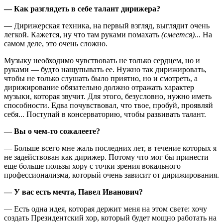
— Как разглядеть в себе талант дирижера?
— Дирижерская техника, на первый взгляд, выглядит очень
легкой. Кажется, ну что там руками помахать
(смеется)
... На
самом деле, это очень сложно.
Музыку необходимо чувствовать не только сердцем, но и
руками — будто нащупывать ее. Нужно так дирижировать,
чтобы не только слушать было приятно, но и смотреть, а
дирижирование обязательно должно отражать характер
музыки, которая звучит. Для этого, безусловно, нужно иметь
способности. Едва почувствовал, что твое, пробуй, проявляй
себя... Поступай в консерваторию, чтобы развивать талант.
— Вы о чем-то сожалеете?
— Больше всего мне жаль последних лет, в течение которых я
не задействован как дирижер. Потому что мог бы принести
еще больше пользы хору с точки зрения вокального
профессионализма, который очень зависит от дирижирования.
— У вас есть мечта, Павел Ива­но­вич?
— Есть одна идея, которая держит меня на этом свете: хочу
создать Президентский хор, который будет мощно работать на