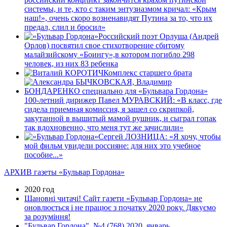
системы, и те, кто с таким энтузиазмом кричал: «Крым
наш!», очень скоро возненавидят Путина за то, что их
предал, слил и бросил»
Российский поэт Орлуша (Андрей
Орлов) посвятил свое стихотворение сбитому
малайзийскому «Боингу»,в котором погибло 298
человек, из них 83 ребенка
Комплекс старшего брата
100-летний дирижер Павел МУРАВСКИЙ: «В класс, где
сидела приемная комиссия, я зашел со скрипкой,
закутанной в вышитый мамой рушник, и сыграл гопак
так вдохновенно, что меня тут же зачислили»
Сергей ЛОЗНИЦА: «Я хочу, чтобы
мой фильм увидели россияне: для них это учебное
пособие...»
АРХИВ газеты «Бульвар Гордона»
2020 год
Шановні читачі! Сайт газети «Бульвар Гордона» не
оновлюється і не працює з початку 2020 року. Дякуємо
за розуміння!
"Бульвар Гордона", №4 (768) 2020, январь