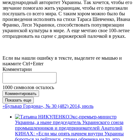
международный авторитет Украины. Так хочется, чтобы его
звучание помогало жить украинцам, чтобы его приезжали
послушать со всего мира. С таким хором можно было бы
произведения исполнять на стихи Тараса Шевченко, Ивана
Франко, Леси Украинки, способствовать популяризации
украинской культуры в мире. А еще мечтаю свое 100-летие
отпраздновать на сцене с дирижерской палочкой в руках.
Если вы нашли ошибку в тексте, выделите ее мышью и
нажмите Ctrl+Enter
Комментарии
1000
символов осталось
Комментировать
Показать еще
«Бульвар Гордона», № 30 (482) 2014, июль
Экс-премьер-министр
Украины, а ныне председатель Украинского союза
промышленников и предпринимателей Анатолий
КИНАХ: «Если мы опять начнем внутри Украины
бороться за рейтинги, страна обречена на то, что