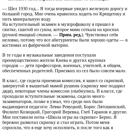
— Шел 1930 год... Я тогда впервые увидел железную дорогу и
большой город. Мне очень нравилось ходить по Крещатику и
пить минеральную воду.
На вступительный экзамен в музпрофшколу я пришел в
свитке, сшитой из сукна, которое мама соткала на кроснах
(
ручной ткацкий станок.
—
Прим. ред.
). Чувствовал себя
неловко, потому что все абитуриенты были хорошо одеты — в
костюмах из фабричной материи.
В те годы в музыкальные заведения поступали
преимущественно жители Киева и других крупных
городов — дети профессоров, военных, учителей, в общем,
обеспеченных родителей. Приезжих из сел было совсем мало.
В класс, где сидела приемная комиссия, я зашел со скрипкой,
завернутой в вышитый мамой рушник (скрипку мне подарил
дядя), некоторые члены комиссии улыбнулись. В классе, где
проходили вступительные экзамены, сидело много
экзаменаторов, позже я узнал, что среди них были
выдающиеся педагоги: Левко Ревуцкий, Борис Лятошинский,
Филипп Козицкий, Григорий Веревка, Глеб Таранов и другие.
Мне поставили ноты «Школа игры на скрипке» Берио. Я
бережно размотал скрипку и стал играть. Потом меня
спросили, что я еще хочу исполнить, и после того как я