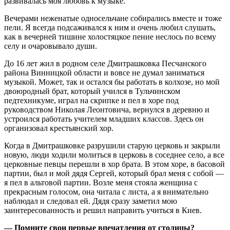
развивалась моя любовь к музыке.
Вечерами неженатые односельчане собирались вместе и тоже
пели. Я всегда подсаживался к ним и очень любил слушать,
как в вечерней тишине холостяцкое пение неслось по всему
селу и очаровывало души.
До 16 лет жил в родном селе Дмитрашковка Песчанского
района Винницкой области и вовсе не думал заниматься
музыкой. Может, так и остался бы работать в колхозе, но мой
двоюродный брат, который учился в Тульчинском
педтехникуме, играл на скрипке и пел в хоре под
руководством Николая Леонтовича, вернулся в деревню и
устроился работать учителем младших классов. Здесь он
организовал крестьянский хор.
Когда в Дмитрашковке разрушили старую церковь и закрыли
новую, люди ходили молиться в церковь в соседнее село, а все
церковные певцы перешли в хор брата. В этом хоре, в басовой
партии, был и мой дядя Сергей, который брал меня с собой —
я пел в альтовой партии. Возле меня стояла женщина с
прекрасным голосом, она читала с листа, а я внимательно
наблюдал и следовал ей. Дядя сразу заметил мою
заинтересованность и решил направить учиться в Киев.
— Помните свои первые впечатления от столицы?