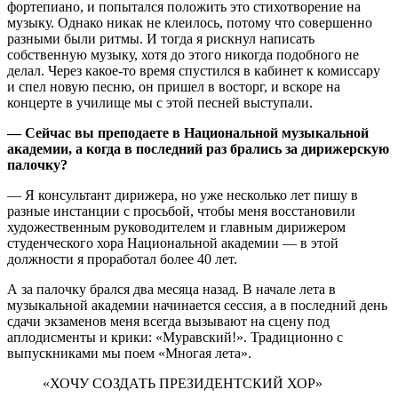
фортепиано, и попытался положить это стихотворение на
музыку. Однако никак не клеилось, потому что совершенно
разными были ритмы. И тогда я рискнул написать
собственную музыку, хотя до этого никогда подобного не
делал. Через какое-то время спустился в кабинет к комиссару
и спел новую песню, он пришел в восторг, и вскоре на
концерте в училище мы с этой песней выступали.
— Сейчас вы преподаете в Национальной музыкальной
академии, а когда в последний раз брались за дирижерскую
палочку?
— Я консультант дирижера, но уже несколько лет пишу в
разные инстанции с просьбой, чтобы меня восстановили
художественным руководителем и главным дирижером
студенческого хора Национальной академии — в этой
должности я проработал более 40 лет.
А за палочку брался два месяца назад. В начале лета в
музыкальной академии начинается сессия, а в последний день
сдачи экзаменов меня всегда вызывают на сцену под
аплодисменты и крики: «Муравский!». Традиционно с
выпускниками мы поем «Многая лета».
«ХОЧУ СОЗДАТЬ ПРЕЗИДЕНТСКИЙ ХОР»