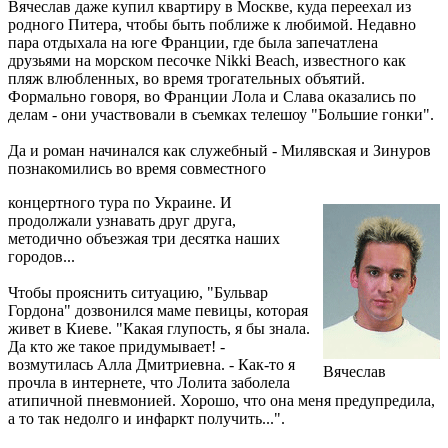
Вячеслав даже купил квартиру в Москве, куда переехал из
родного Питера, чтобы быть поближе к любимой. Недавно
пара отдыхала на юге Франции, где была запечатлена
друзьями на морском песочке Nikki Beach, известного как
пляж влюбленных, во время трогательных объятий.
Формально говоря, во Франции Лола и Слава оказались по
делам - они участвовали в съемках телешоу "Большие гонки".
Да и роман начинался как служебный - Милявская и Зинуров
познакомились во время совместного
концертного тура по Украине. И
продолжали узнавать друг друга,
методично объезжая три десятка наших
городов...
Чтобы прояснить ситуацию, "Бульвар
Гордона" дозвонился маме певицы, которая
живет в Киеве. "Какая глупость, я бы знала.
Да кто же такое придумывает! -
возмутилась Алла Дмитриевна. - Как-то я
Вячеслав
прочла в интернете, что Лолита заболела
атипичной пневмонией. Хорошо, что она меня предупредила,
а то так недолго и инфаркт получить...".