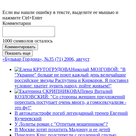
Если вы нашли ошибку в тексте, выделите ее мышью и
нажмите Ctrl+Enter
Комментарии
1000
символов осталось
Комментировать
Показать еще
«Бульвар Гордона», №35 (71) 2006, август
Николай МОЗГОВОЙ: "В
"Украине" больше не поют каждый день величайшие
российские звезды Распутина и Киркоров. Я поставил
условие: хватит дурить народ, пойте живьем!"
Певец Виталий
КОЗЛОВСКИЙ: "Со стороны женщин предложений
переспать поступает очень много, а гомосексуализм -
это фу!"
В автокатастрофе погиб легендарный тренер Евгений
Кучеревский
У Лолиты роман с "Отпетым мошенником"?
В Москве хотят похитить Мадонну и ее детей
Пенелопу Крус подстерегли с оголенной грудью