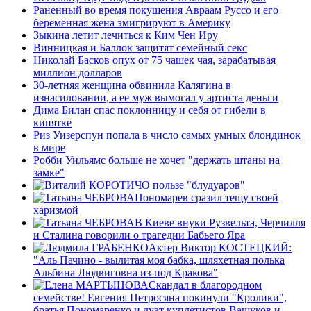
Раненный во время покушения Авраам Руссо и его
беременная жена эмигрируют в Америку
Зыкина летит лечиться к Ким Чен Иру
Винницкая и Баллок защитят семейный секс
Николай Басков опух от 75 чашек чая, зарабатывая
миллион долларов
30-летняя женщина обвинила Калягина в
изнасиловании, а ее муж вымогал у артиста деньги
Дима Билан спас поклонницу и себя от гибели в
кипятке
Риз Уизерспун попала в число самых умных блондинок
в мире
Робби Уильямс больше не хочет "держать штаны на
замке"
О пользе "блудуаров"
Пономарев сразил тещу своей
харизмой
В Киеве внуки Рузвельта, Черчилля
и Сталина говорили о трагедии Бабьего Яра
Актер Виктор КОСТЕЦКИЙ:
"Аль Пачино - вылитая моя бабка, шляхетная полька
Альбина Людвиговна из-под Кракова"
Скандал в благородном
семействе! Евгения Петросяна покинули "Кролики",
братья Пономаренко и дуэт куплетистов Вашуков и