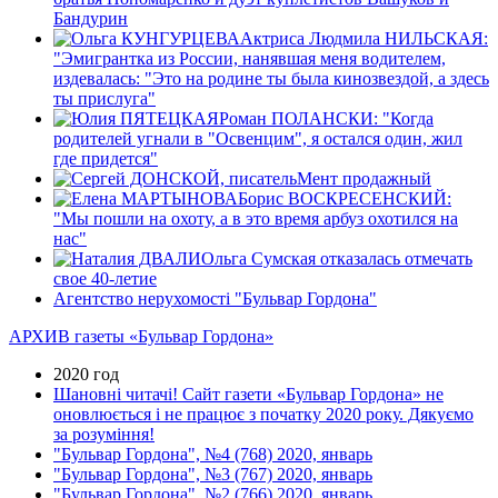
Бандурин
Актриса Людмила НИЛЬСКАЯ:
"Эмигрантка из России, нанявшая меня водителем,
издевалась: "Это на родине ты была кинозвездой, а здесь
ты прислуга"
Роман ПОЛАНСКИ: "Когда
родителей угнали в "Освенцим", я остался один, жил
где придется"
Мент продажный
Борис ВОСКРЕСЕНСКИЙ:
"Мы пошли на охоту, а в это время арбуз охотился на
нас"
Ольга Сумская отказалась отмечать
свое 40-летие
Агентство нерухомості "Бульвар Гордона"
АРХИВ газеты «Бульвар Гордона»
2020 год
Шановні читачі! Сайт газети «Бульвар Гордона» не
оновлюється і не працює з початку 2020 року. Дякуємо
за розуміння!
"Бульвар Гордона", №4 (768) 2020, январь
"Бульвар Гордона", №3 (767) 2020, январь
"Бульвар Гордона", №2 (766) 2020, январь