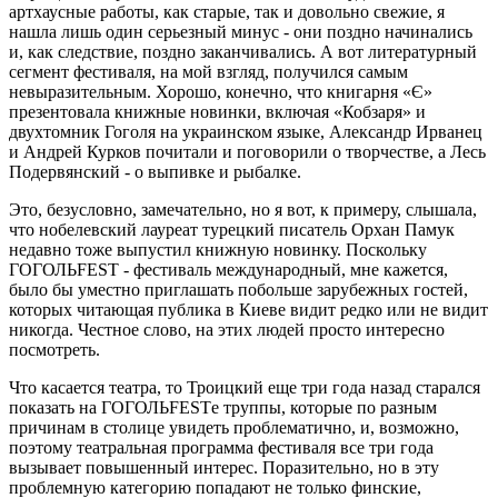
артхаусные работы, как старые, так и довольно свежие, я
нашла лишь один серьезный минус - они поздно начинались
и, как следствие, поздно заканчивались. А вот литературный
сегмент фестиваля, на мой взгляд, получился самым
невыразительным. Хорошо, конечно, что книгарня «Є»
презентовала книжные новинки, включая «Кобзаря» и
двухтомник Гоголя на украинском языке, Александр Ирванец
и Андрей Курков почитали и поговорили о творчестве, а Лесь
Подервянский - о выпивке и рыбалке.
Это, безусловно, замечательно, но я вот, к примеру, слышала,
что нобелевский лауреат турецкий писатель Орхан Памук
недавно тоже выпустил книжную новинку. Поскольку
ГОГОЛЬFEST - фестиваль международный, мне кажется,
было бы уместно приглашать побольше зарубежных гостей,
которых читающая публика в Киеве видит редко или не видит
никогда. Честное слово, на этих людей просто интересно
посмотреть.
Что касается театра, то Троицкий еще три года назад старался
показать на ГОГОЛЬFESTе труппы, которые по разным
причинам в столице увидеть проблематично, и, возможно,
поэтому театральная программа фестиваля все три года
вызывает повышенный интерес. Поразительно, но в эту
проблемную категорию попадают не только финские,