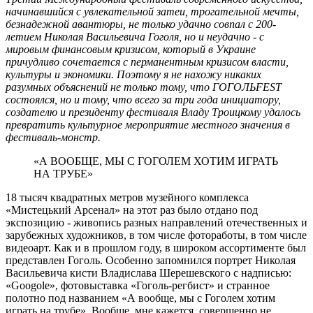
начинавшийся с увлекательной затеи, трогательной мечты,
безнадежной авантюры, не только удачно совпал с 200-
летием Николая Васильевича Гоголя, но и неудачно - с
мировым финансовым кризисом, который в Украине
причудливо сочетается с перманентным кризисом власти,
культуры и экономики. Поэтому я не нахожу никаких
разумных объяснений не только тому, что ГОГОЛЬFEST
состоялся, но и тому, что всего за три года инициатору,
создателю и президенту фестиваля Владу Троицкому удалось
превратить культурное мероприятие местного значения в
фестиваль-монстр.
«А ВООБЩЕ, МЫ С ГОГОЛЕМ ХОТИМ ИГРАТЬ
НА ТРУБЕ»
18 тысяч квадратных метров музейного комплекса
«Мистецький Арсенал» на этот раз было отдано под
экспозицию - живопись разных направлений отечественных и
зарубежных художников, в том числе фотоработы, в том числе
видеоарт. Как и в прошлом году, в широком ассортименте был
представлен Гоголь. Особенно запомнился портрет Николая
Васильевича кисти Владислава Шерешевского с надписью:
«Googole», фотовыставка «Гоголь-регбист» и странное
полотно под названием «А вообще, мы с Гоголем хотим
играть на трубе». Вообще, мне кажется, совершенно не