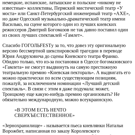
немецкие, испанские, латышские и польские «никому не
известные» коллективы, Пермский мистический театр «У
моста» или Санкт-Петербургский инженерный театр «АХЕ»,
но даже Одесский музыкально-драматический театр имени
Василько, на сцене которого один из лучших киевских
режиссеров Дмитрий Богомазов не так давно поставил один
из своих лучших спектаклей «Гамлет».
Спасибо ГОГОЛЬFESTу за то, что довез эту оригинальную
версию бессмертной шекспировской трагедии в переводе
Юрия Андруховича до сцены Киевского театра Франко.
Обидно только, что из-за постановки в Одессе богомазовского
«Гамлета» не смогут выдвинуть на самую престижную
театральную премию «Киевская пектораль». А выдвигать его
можно практически по всем существующим позициям,
пожалуй, за исключением номинации «Лучший детский
спектакль». В связи с этим я даже подумала: может,
Троицкому еще какую-нибудь премию организовать? Не
обязательно международную, можно всеукраинскую.
«В ЭТОМ ЕСТЬ НЕЧТО
СВЕРХЪЕСТЕСТВЕННОЕ»
«Зернохранилище» - называется пьеса киевлянки Натальи
Ворожбит, написанная по заказу Королевского