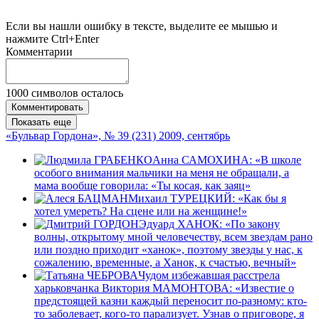
Если вы нашли ошибку в тексте, выделите ее мышью и
нажмите Ctrl+Enter
Комментарии
1000
символов осталось
Комментировать
Показать еще
«Бульвар Гордона», № 39 (231) 2009, сентябрь
Анна САМОХИНА: «В школе
особого внимания мальчики на меня не обращали, а
мама вообще говорила: «Ты косая, как заяц»
Михаил ТУРЕЦКИЙ: «Как бы я
хотел умереть? На сцене или на женщине!»
Эдуард ХАНОК: «По закону
волны, открытому мной человечеству, всем звездам рано
или поздно приходит «ханок», поэтому звезды у нас, к
сожалению, временные, а Ханок, к счастью, вечный»
Чудом избежавшая расстрела
харьковчанка Виктория МАМОНТОВА: «Известие о
предстоящей казни каждый переносит по-разному: кто-
то заболевает, кого-то парализует. Узнав о приговоре, я