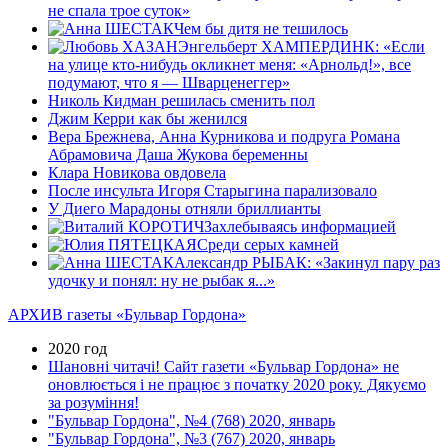
не спала трое суток»
Чем бы дитя не тешилось
Энгельберт ХАМПЕРДИНК: «Если
на улице кто-нибудь окликнет меня: «Арнольд!», все
подумают, что я — Шварценеггер»
Николь Кидман решилась сменить пол
Джим Керри как бы женился
Вера Брежнева, Анна Курникова и подруга Романа
Абрамовича Даша Жукова беременны
Клара Новикова овдовела
После инсульта Игоря Старыгина парализовало
У Диего Марадоны отняли бриллианты
Захлебываясь информацией
Среди серых камней
Александр РЫБАК: «Закинул пару раз
удочку и понял: ну не рыбак я...»
АРХИВ газеты «Бульвар Гордона»
2020 год
Шановні читачі! Сайт газети «Бульвар Гордона» не
оновлюється і не працює з початку 2020 року. Дякуємо
за розуміння!
"Бульвар Гордона", №4 (768) 2020, январь
"Бульвар Гордона", №3 (767) 2020, январь