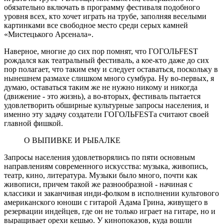
обязательно включать в программу фестиваля подобного
уровня всех, кто хочет играть на трубе, заполняя веселыми
картинками все свободное место среди серых камней
«Мистецького Арсенала».
Наверное, многие до сих пор помнят, что ГОГОЛЬFEST
рождался как театральный фестиваль, а кое-кто даже до сих
пор полагает, что таким ему и следует оставаться, поскольку в
нынешнем размахе слишком много сумбура. Ну во-первых, я
думаю, оставаться таким же не нужно никому и никогда
(движение - это жизнь), а во-вторых, фестиваль пытается
удовлетворить обширные культурные запросы населения, и
именно эту задачу создатели ГОГОЛЬFESTа считают своей
главной фишкой.
О ВЫПИВКЕ И РЫБАЛКЕ
Запросы населения удовлетворялись по пяти основным
направлениям современного искусства: музыка, живопись,
театр, кино, литература. Музыки было много, почти как
живописи, причем такой же разнообразной - начиная с
классики и заканчивая инди-фолком в исполнении культового
американского юноши с гитарой Адама Грина, живущего в
резервации индейцев, где он не только играет на гитаре, но и
выращивает орехи кешью. У кинопоказов, куда вошли