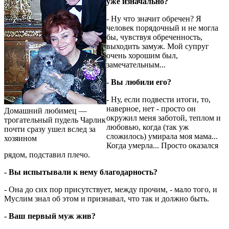
уже изначально?
- Ну что значит обречен? Я
человек порядочный и не могла
бы, чувствуя обреченность,
выходить замуж. Мой супруг
очень хорошим был,
замечательным...
- Вы любили его?
- Ну, если подвести итоги, то,
наверное, нет - просто он
Домашний любимец —
окружил меня заботой, теплом и
трогательный пудель Чарлик
любовью, когда (так уж
почти сразу ушел вслед за
сложилось) умирала моя мама...
хозяином
Когда умерла... Просто оказался
рядом, подставил плечо.
- Вы испытывали к нему благодарность?
- Она до сих пор присутствует, между прочим, - мало того, и
Муслим знал об этом и признавал, что так и должно быть.
- Ваш первый муж жив?