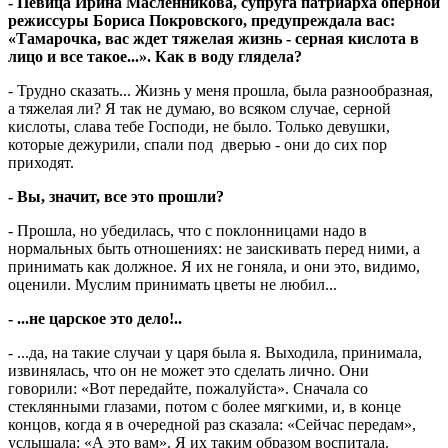
- Певица Ирина Масленникова, супруга патриарха оперной
режиссуры Бориса Покровского, предупреждала вас:
«Тамарочка, вас ждет тяжелая жизнь - серная кислота в
лицо и все такое...». Как в воду глядела?
- Трудно сказать... Жизнь у меня прошла, была разнообразная,
а тяжелая ли? Я так не думаю, во всяком случае, серной
кислоты, слава тебе Господи, не было. Только девушки,
которые дежурили, спали под дверью - они до сих пор
приходят.
- Вы, значит, все это прошли?
- Прошла, но убедилась, что с поклонницами надо в
нормальных быть отношениях: не заискивать перед ними, а
принимать как должное. Я их не гоняла, и они это, видимо,
оценили. Муслим принимать цветы не любил...
- ...не царское это дело!..
- ...да, на такие случаи у царя была я. Выходила, принимала,
извинялась, что он не может это сделать лично. Они
говорили: «Вот передайте, пожалуйста». Сначала со
стеклянными глазами, потом с более мягкими, и, в конце
концов, когда я в очередной раз сказала: «Сейчас передам»,
услышала: «А это вам». Я их таким образом воспитала.