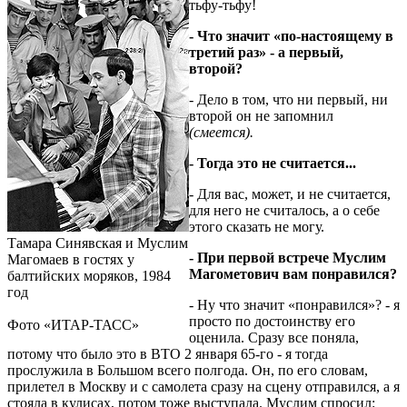
тьфу-тьфу!
- Что значит «по-настоящему в
третий раз» - а первый,
второй?
- Дело в том, что ни первый, ни
второй он не запомнил
(смеется).
- Тогда это не считается...
- Для вас, может, и не считается,
для него не считалось, а о себе
этого сказать не могу.
Тамара Синявская и Муслим
- При первой встрече Муслим
Магомаев в гостях у
Магометович вам понравился?
балтийских моряков, 1984
год
- Ну что значит «понравился»? - я
просто по достоинству его
Фото «ИТАР-ТАСС»
оценила. Сразу все поняла,
потому что было это в ВТО 2 января 65-го - я тогда
прослужила в Большом всего полгода. Он, по его словам,
прилетел в Москву и с самолета сразу на сцену отправился, а я
стояла в кулисах, потом тоже выступала. Муслим спросил: