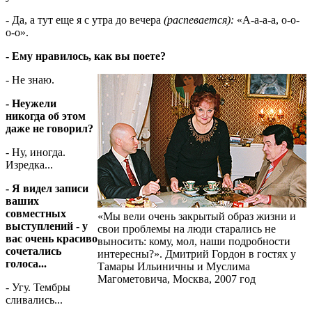
- Да, а тут еще я с утра до вечера
(распевается):
«А-а-а-а, о-о-
о-о».
- Ему нравилось, как вы поете?
- Не знаю.
- Неужели
никогда об этом
даже не говорил?
- Ну, иногда.
Изредка...
- Я видел записи
ваших
совместных
«Мы вели очень закрытый образ жизни и
выступлений - у
свои проблемы на люди старались не
вас очень красиво
выносить: кому, мол, наши подробности
сочетались
интересны?». Дмитрий Гордон в гостях у
голоса...
Тамары Ильиничны и Муслима
Магометовича, Москва, 2007 год
- Угу. Тембры
сливались...