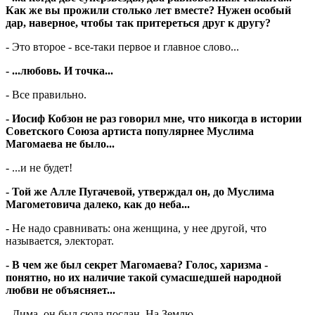
Как же вы прожили столько лет вместе? Нужен особый
дар, наверное, чтобы так притереться друг к другу?
- Это второе - все-таки первое и главное слово...
- ...любовь. И точка...
- Все правильно.
- Иосиф Кобзон не раз говорил мне, что никогда в истории
Советского Союза артиста популярнее Муслима
Магомаева не было...
- ...и не будет!
- Той же Алле Пугачевой, утверждал он, до Муслима
Магометовича далеко, как до неба...
- Не надо сравнивать: она женщина, у нее другой, что
называется, электорат.
- В чем же был секрет Магомаева? Голос, харизма -
понятно, но их наличие такой сумасшедшей народной
любви не объясняет...
- Дима, он был сюда послан. На Землю...