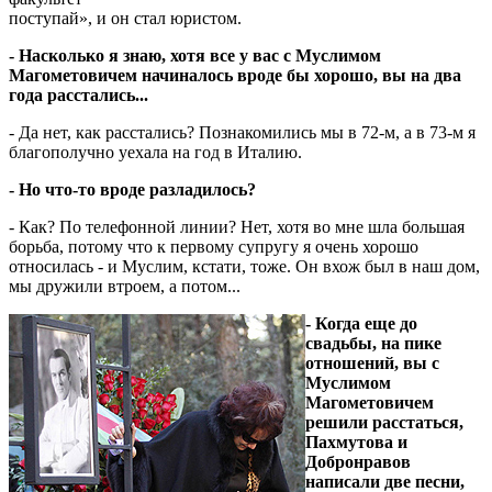
поступай», и он стал юристом.
- Насколько я знаю, хотя все у вас с Муслимом
Магометовичем начиналось вроде бы хорошо, вы на два
года расстались...
- Да нет, как расстались? Познакомились мы в 72-м, а в 73-м я
благополучно уехала на год в Италию.
- Но что-то вроде разладилось?
- Как? По телефонной линии? Нет, хотя во мне шла большая
борьба, потому что к первому супругу я очень хорошо
относилась - и Муслим, кстати, тоже. Он вхож был в наш дом,
мы дружили втроем, а потом...
- Когда еще до
свадьбы, на пике
отношений, вы с
Муслимом
Магометовичем
решили расстаться,
Пахмутова и
Добронравов
написали две песни,