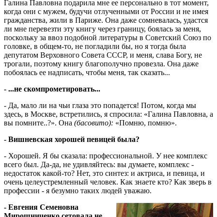
Галина Павловна подарила мне ее персонально в тот момент,
когда они с мужем, будучи отлученными от России и не имея
гражданства, жили в Париже. Она даже сомневалась, удастся
ли мне перевезти эту книгу через границу, боялась за меня,
поскольку за ввоз подобной литературы в Советский Союз по
головке, в общем-то, не погладили бы, но я тогда была
депутатом Верховного Совета СССР, и меня, слава Богу, не
трогали, поэтому книгу благополучно провезла. Она даже
побоялась ее надписать, чтобы меня, так сказать...
- ...не скомпрометировать...
- Да, мало ли на чьи глаза это попадется! Потом, когда мы
здесь, в Москве, встретились, я спросила: «Галина Павловна, а
вы помните..?». Она
(басовито):
«Помню, помню».
- Вишневская хорошей певицей была?
- Хорошей. Я бы сказала: профессиональной. У нее комплекс
всего был. Да-да, не удивляйтесь: вы думаете, комплекс -
недостаток какой-то? Нет, это синтез: и актриса, и певица, и
очень целеустремленный человек. Как знаете кто? Как зверь в
профессии - я безумно таких людей уважаю.
- Евгения Семеновна
Мирошниченко сетовала не