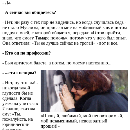
- Да.
- А сейчас вы общаетесь?
- Нет, ни разу с тех пор не виделись, но когда случилась беда -
не стало Муслима, он прислал мне на мобильный sms и потом
подруге моей, с которой общается, передал: «Готов прийти,
знаю, что смогу Тамаре помочь», потому что у него был опыт.
Она ответила: «Ты ее лучше сейчас не трогай» - вот и все.
- Кто он по профессии?
- Был артистом балета, а потом, по моему настоянию...
- ...стал певцом?
- Нет, ну что вы! -
никогда такой
глупости бы не
сделала. Когда
уезжала учиться в
Италию, сказала
ему: «Ты,
«Прощай, любимый, мой неповторимый,
пожалуйста, на
мой незаменимый, невозвратный,
юридический
прощай!»
факультет