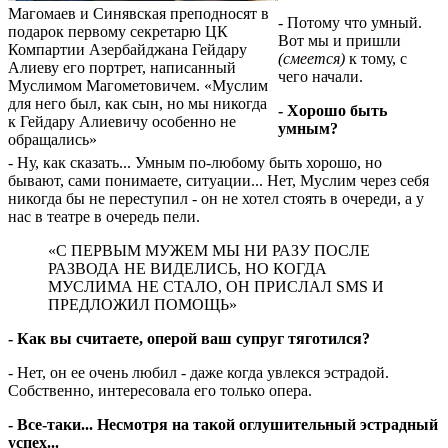
Магомаев и Синявская преподносят в
- Потому что умный.
подарок первому секретарю ЦК
Вот мы и пришли
Компартии Азербайджана Гейдару
(смеется)
к тому, с
Алиеву его портрет, написанный
чего начали.
Муслимом Магометовичем. «Муслим
для него был, как сын, но мы никогда
- Хорошо быть
к Гейдару Алиевичу особенно не
умным?
обращались»
- Ну, как сказать... Умным по-любому быть хорошо, но
бывают, сами понимаете, ситуации... Нет, Муслим через себя
никогда бы не переступил - он не хотел стоять в очереди, а у
нас в театре в очередь пели.
«С ПЕРВЫМ МУЖЕМ МЫ НИ РАЗУ ПОСЛЕ
РАЗВОДА НЕ ВИДЕЛИСЬ, НО КОГДА
МУСЛИМА НЕ СТАЛО, ОН ПРИСЛАЛ SMS И
ПРЕДЛОЖИЛ ПОМОЩЬ»
- Как вы считаете, оперой ваш супруг тяготился?
- Нет, он ее очень любил - даже когда увлекся эстрадой.
Собственно, интересовала его только опера.
- Все-таки... Несмотря на такой оглушительный эстрадный
успех...