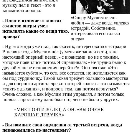
музыку пел и текст - это я
запомнила хорошо.
«Оперу Муслим очень
- Плюс в отличие от многих
любил — даже когда увлекся
солистов оперы умел
эстрадой. Собственно,
исполнять какие-то вещи тихо,
интересовала его только
правда?
опера»
- Ну, это когда уже стал, так сказать, интересоваться эстрадой.
В первые годы Муслим пел (у меня же записи есть), как
настоящий оперный певец, - с нюансами, но не с такими,
которые появились потом. Я спрашивала: «Не трудно было к
другой манере исполнения перейти?». Он пояснял: «Это
называется субтон», то есть все остается, но исполняется как
бы под сурдиночку. Такой вокал требует большого мастерства
и для оперного артиста чреват потерей голоса - это называется
«снять с дыхания», и вопрос в том, как потом вернуться?
Очень сложно, а как Муслим этим управлял, я потом только
поняла - просто ему дано было то, чего не было у других.
«МНЕ ПОЧТИ 30 ЛЕТ, А ОН: «ВЫ ОЧЕНЬ
ХАРОШАЯ ДЕВАЧКА»
- Вы помните свои ощущения от третьей встречи, когда
познакомились по-настоящему?