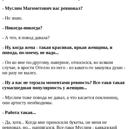
- Муслим Магометович вас ревновал?
- Не знаю.
- Никогда-никогда?
- А что, я повод давала?
- Ну, когда жена - такая красивая, яркая женщина, и
повода, по-моему, не надо...
- Он ко мне по-другому, наверное, относился, во всяком
случае, в ярости Отелло из него - из какого-то закоулка души -
ни разу не вылез.
- Ну а вас не терзала моментами ревность? Все-таки такая
сумасшедшая популярность у женщин...
- Муслим тоже повода не давал, а что касается поклонниц,
они артисту необходимы.
- Работа такая...
- Да, хотя... Когда мне приносили букеты, он меня не
ревновал, но... напрягался. Все-таки Муслим - кавказский