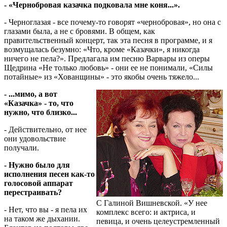
- «Чернобровая казачка подковала мне коня...».
- Черноглазая - все почему-то говорят «чернобровая», но она с
глазами была, а не с бровями. В общем, как
правительственный концерт, так эта песня в программе, и я
возмущалась безумно: «Что, кроме «Казачки», я никогда
ничего не пела?». Предлагала им песню Варвары из оперы
Щедрина «Не только любовь» - они ее не понимали, «Силы
потайные» из «Хованщины» - это якобы очень тяжело...
- ...мимо, а вот
«Казачка» - то, что
нужно, что близко...
- Действительно, от нее
они удовольствие
получали.
- Нужно было для
исполнения песен как-то
голосовой аппарат
перестраивать?
С Галиной Вишневской. «У нее
- Нет, что вы - я пела их
комплекс всего: и актриса, и
на таком же дыхании.
певица, и очень целеустремленный