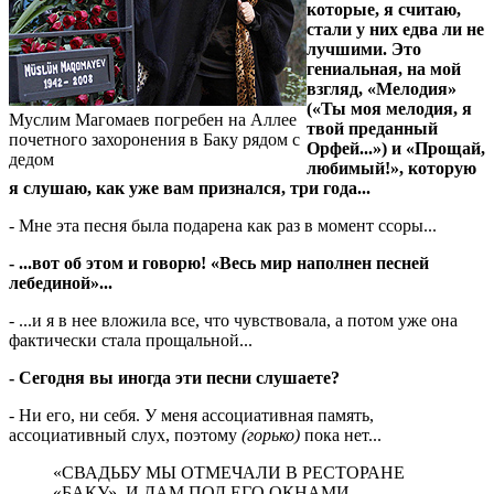
которые, я считаю,
стали у них едва ли не
лучшими. Это
гениальная, на мой
взгляд, «Мелодия»
(«Ты моя мелодия, я
Муслим Магомаев погребен на Аллее
твой преданный
почетного захоронения в Баку рядом с
Орфей...») и «Прощай,
дедом
любимый!», которую
я слушаю, как уже вам признался, три года...
- Мне эта песня была подарена как раз в момент ссоры...
- ...вот об этом и говорю! «Весь мир наполнен песней
лебединой»...
- ...и я в нее вложила все, что чувствовала, а потом уже она
фактически стала прощальной...
- Сегодня вы иногда эти песни слушаете?
- Ни его, ни себя. У меня ассоциативная память,
ассоциативный слух, поэтому
(горько)
пока нет...
«СВАДЬБУ МЫ ОТМЕЧАЛИ В РЕСТОРАНЕ
«БАКУ», И ДАМ ПОД ЕГО ОКНАМИ