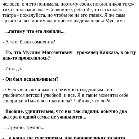
человек, и я это понимала, поэтому своих поклонников тихо-
тихо спроваживала: «Спокойнее, ребята!», то есть около
театра - пожалуйста, но чтобы не на его глазах. Я же сама
артистка, все понимала и просто щадила нервы Муслима...
- ...потому что его любили...
- А что, были сомнения?
- То, что Муслим Магометович - уроженец Кавказа, в быту
как-то проявлялось?
- Иногда.
- Он был вспыльчивым?
- Очень вспыльчивым, но безумно отходчивым - вот
улыбнется детской улыбкой, и все. Я в такие моменты себе
говорила: «Ты-то чего закипела? Чайник, что ли?».
- Вообще, удивительно, что вы так ладили: обычно два
актера в одной семье не уживаются...
- ...трудно, трудно...
- ...а когда две суперзвезды, два равновеликих таланта...