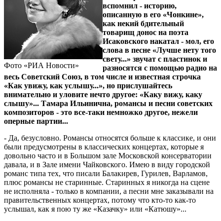
вспомнил - историю,
описанную в его «Чонкине»,
как некий бдительный
товарищ донос на поэта
Исаковского накатал - мол, его
слова в песне «Лучше нету того
свету...» звучат с пластинок и
Фото «РИА Новости»
разносятся с помощью радио на
весь Советский Союз, в том числе и известная строчка
«Как увижу, как услышу...», но прислушайтесь
внимательно и уловите нечто другое: «Каку вижу, каку
слышу»... Тамара Ильинична, романсы и песни советских
композиторов - это все-таки немножко другое, нежели
оперные партии...
- Да, безусловно. Романсы относятся больше к классике, и они
были предусмотрены в классических концертах, которые я
довольно часто и в Большом зале Московской консерватории
давала, и в Зале имени Чайковского. Имею в виду городской
романс типа тех, что писали Балакирев, Гурилев, Варламов,
плюс романсы не старинные. Старинных я никогда на сцене
не исполняла - только в компании, а песни мне заказывали на
правительственных концертах, потому что кто-то как-то
услышал, как я пою ту же «Казачку» или «Катюшу»...