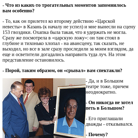
- Что из каких-то трогательных моментов запомнилось
вам особенно?
- То, как он прилетел ко второму действию «Царской
невесты» в Казань (к началу не успел) и мне вынесли на сцену
153 гвоздики. Охапка была такая, что я удержать не могла.
Сразу же посмотрела в «царскую ложу»: он там стоял в
глубине и тихонько хлопал - на авансцену, так сказать, не
выходил, но все в зале сразу проследили за моим взглядом, да
еще и осветители догадались направить туда луч. На этом
представление остановилось.
- Порой, таким образом, он «срывал» вам спектакли?
- Да, и в Большом
театре тоже, причем
неоднократно.
- Он никогда не хотел
петь в Большом?
- Его приглашали
дважды - отказывался.
- Почему?