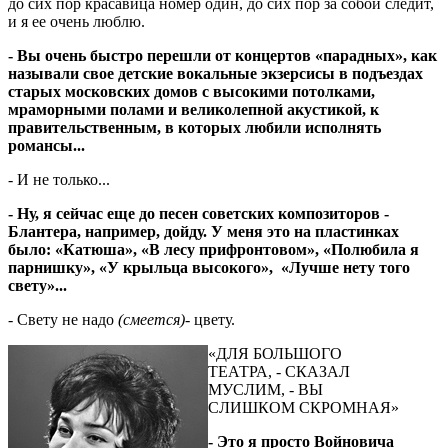
до сих пор красавица номер один, до сих пор за собой следит,
и я ее очень люблю.
- Вы очень быстро перешли от концертов «парадных», как
называли свое детские вокальные экзерсисы в подъездах
старых московских домов с высокими потолками,
мраморными полами и великолепной акустикой, к
правительственным, в которых любили исполнять
романсы...
- И не только...
- Ну, я сейчас еще до песен советских композиторов -
Блантера, например, дойду. У меня это на пластинках
было: «Катюша», «В лесу прифронтовом», «Полюбила я
парнишку», «У крыльца высокого», «Лучше нету того
свету»...
- Свету не надо
(смеется)
- цвету.
«ДЛЯ БОЛЬШОГО
ТЕАТРА, - СКАЗАЛ
МУСЛИМ, - ВЫ
СЛИШКОМ СКРОМНАЯ»
- Это я просто Войновича