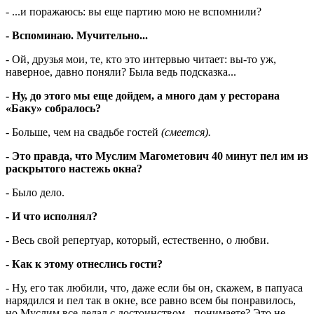
- ...и поражаюсь: вы еще партию мою не вспомнили?
- Вспоминаю. Мучительно...
- Ой, друзья мои, те, кто это интервью читает: вы-то уж,
наверное, давно поняли? Была ведь подсказка...
- Ну, до этого мы еще дойдем, а много дам у ресторана
«Баку» собралось?
- Больше, чем на свадьбе гостей
(смеется).
- Это правда, что Муслим Магометович 40 минут пел им из
раскрытого настежь окна?
- Было дело.
- И что исполнял?
- Весь свой репертуар, который, естественно, о любви.
- Как к этому отнеслись гости?
- Ну, его так любили, что, даже если бы он, скажем, в папуаса
нарядился и пел так в окне, все равно всем бы понравилось,
но Муслим все делал с достоинством - понимаете? Это не