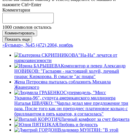
нажмите Ctrl+Enter
Комментарии
1000
символов осталось
Комментировать
Показать еще
«Бульвар», №45 (472) 2004, ноябрь
"На-На" лечатся от
наркозависимости
Композитор и певец Александр
НОВИКОВ: "Гаспарян - настоящий холуй, личный
пиарас Киркорова. В смысле "ас пиара"
Жена Петросяна пыталась соблазнить Михаила
Жванецкого
Супермодель, "Мисс
Украина-96", супруга американского миллионера
Наталья ШВАЧКО: "Чарльз делал мне предложение три
раза. После того как он преподнес платиновое кольцо с
бриллиантом в пять каратов, я согласилась"
Личный комфорт за счет бюджета
Любовь и бедность
Владимир МУНТЯН: "В этой