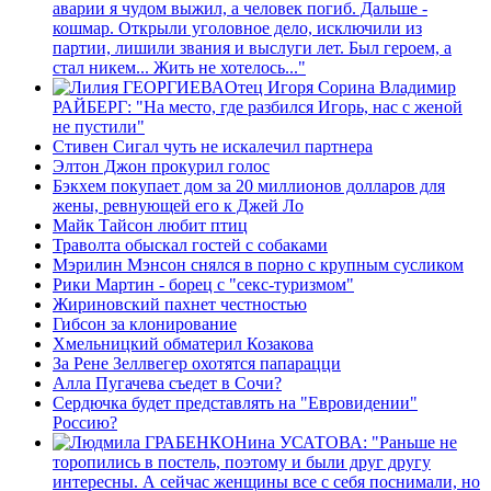
аварии я чудом выжил, а человек погиб. Дальше -
кошмар. Открыли уголовное дело, исключили из
партии, лишили звания и выслуги лет. Был героем, а
стал никем... Жить не хотелось..."
Отец Игоря Сорина Владимир
РАЙБЕРГ: "На место, где разбился Игорь, нас с женой
не пустили"
Стивен Сигал чуть не искалечил партнера
Элтон Джон прокурил голос
Бэкхем покупает дом за 20 миллионов долларов для
жены, ревнующей его к Джей Ло
Майк Тайсон любит птиц
Траволта обыскал гостей с собаками
Мэрилин Мэнсон снялся в порно с крупным сусликом
Рики Мартин - борец с "секс-туризмом"
Жириновский пахнет честностью
Гибсон за клонирование
Хмельницкий обматерил Козакова
За Рене Зеллвегер охотятся папарацци
Алла Пугачева съедет в Сочи?
Сердючка будет представлять на "Евровидении"
Россию?
Нина УСАТОВА: "Раньше не
торопились в постель, поэтому и были друг другу
интересны. А сейчас женщины все с себя поснимали, но