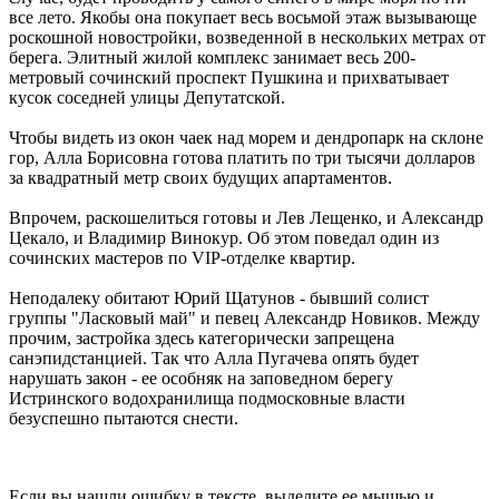
все лето. Якобы она покупает весь восьмой этаж вызывающе
роскошной новостройки, возведенной в нескольких метрах от
берега. Элитный жилой комплекс занимает весь 200-
метровый сочинский проспект Пушкина и прихватывает
кусок соседней улицы Депутатской.
Чтобы видеть из окон чаек над морем и дендропарк на склоне
гор, Алла Борисовна готова платить по три тысячи долларов
за квадратный метр своих будущих апартаментов.
Впрочем, раскошелиться готовы и Лев Лещенко, и Александр
Цекало, и Владимир Винокур. Об этом поведал один из
сочинских мастеров по VIP-отделке квартир.
Неподалеку обитают Юрий Щатунов - бывший солист
группы "Ласковый май" и певец Александр Новиков. Между
прочим, застройка здесь категорически запрещена
санэпидстанцией. Так что Алла Пугачева опять будет
нарушать закон - ее особняк на заповедном берегу
Истринского водохранилища подмосковные власти
безуспешно пытаются снести.
Если вы нашли ошибку в тексте, выделите ее мышью и