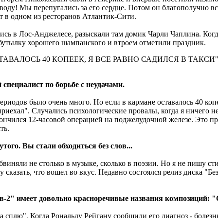
оду! Мы перепугались за его сердце. Потом он благополучно все
т в одном из ресторанов Атлантик-Сити.
сь в Лос-Анджелесе, разыскали там домик Чарли Чаплина. Когда
 бутылку хорошего шампанского и втроем отметили праздник.
ТАВАЛОСЬ 40 КОПЕЕК, Я ВСЕ РАВНО САДИЛСЯ В ТАКСИ
специалист по борьбе с неудачами.
ериодов было очень много. Но если в кармане оставалось 40 копе
 приехал". Случались психологические провалы, когда я ничего н
акончился 12-часовой операцией на поджелудочной железе. Это пр
ть.
того. Вы стали обходиться без слов...
бвиняли не столько в музыке, сколько в поэзии. Но я не пишу ст
 сказать, что вошел во вкус. Недавно состоялся релиз диска "Без 
ов-2" имеет довольно красноречивые названия композиций: "
гда сплю". Когда Рональду Рейгану сообщили его диагноз - болез