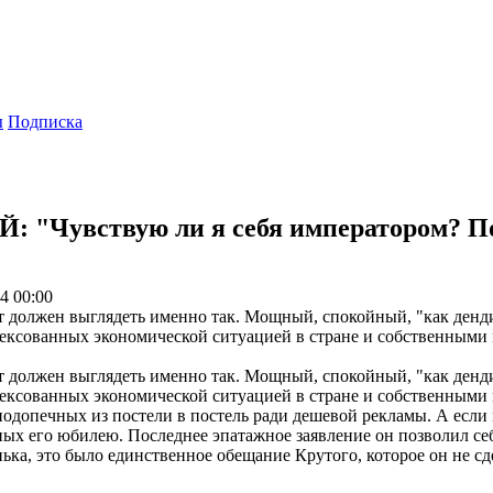
ы
Подписка
 "Чувствую ли я себя императором? Пока
4 00:00
т должен выглядеть именно так. Мощный, спокойный, "как денд
ексованных экономической ситуацией в стране и собственными
т должен выглядеть именно так. Мощный, спокойный, "как денд
ексованных экономической ситуацией в стране и собственными 
 подопечных из постели в постель ради дешевой рекламы. А если 
ых его юбилею. Последнее эпатажное заявление он позволил себе
нька, это было единственное обещание Крутого, которое он не сд