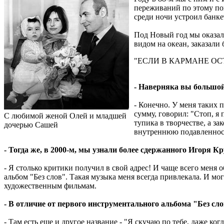
переживаний по этому пов
среди ночи устроил банке
Под Новый год мы оказали
видом на океан, заказали
"ЕСЛИ В КАРМАНЕ ОС
- Наверняка вы большой 
- Конечно. У меня таких п
сумму, говорил: "Стоп, я
С любимой женой Олей и младшей
тупика в творчестве, а з
дочерью Сашей
внутреннюю подавленнос
- Тогда же, в 2000-м, мы узнали более сдержанного Игоря Кру
- Я столько критики получил в свой адрес! И чаще всего меня о
альбом "Без слов". Такая музыка меня всегда привлекала. И могу
художественным фильмам.
- В отличие от первого инструментального альбома "Без сл
- Там есть еще и другое название - "Я скучаю по тебе, даже ко