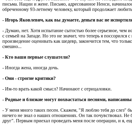
письма. Нации и жене. Письмо, адресованное Ненси, начиналос
обреченному 93-летнему человеку, который продолжает любить
- Игорь Яковлевич, как вы думаете, деньги вас не испортил
- Думаю, нет. Хотя испытание сытостью более серьезное, чем 
с семьей на Западе. Но это не значит, что теперь я поссорился
произведение оценивать как шедевр, закончится тем, что тольк
смешно...
- Кто ваши первые слушатели?
- Иногда жена, иногда дочь.
- Они - строгие критики?
- Им-то врать какой смысл? Начинают с отрицаловки.
- Родные и близкие могут похвастаться песнями, написанны
- У меня много таких песен. Скажем, "Я люблю тебя до слез" б
ничего не знал о наших отношениях. Он так почувствовал. Не
друг". Первым приехал проведать меня после операции, и я, ещ