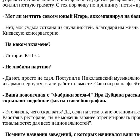
осилил нотную грамоту. С тех пор живу по принципу: ноты - в
- Мог ли мечтать совсем юный Игорь, аккомпанируя на баян
- Нет, моя судьба соткана из случайностей. Благодаря им жизн
Киевскую консерваторию.
- На каком экзамене?
- История КПСС.
- Не любили партию?
- Да нет, просто не сдал. Поступил в Николаевский музыкальн
из армии вернулся, стали работать вместе. Саша играл на флейте
- Ваша подопечная с "Фабрики звезд-4" Ира Дубцова рассказ
скрывают подобные факты своей биографии.
- Это жизнь, чего скрывать? Да, если на этом этапе остановит
Работая в ресторане, ты не можешь заранее отрепетировать пр
тональностях для всех национальностей".
- Помните названия заведений, с которых начинался ваш тв