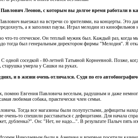
Павлович Леонов, с которым вы долгое время работали в ка
й Павлович выезжал на встречи со зрителями, на концерты. Это д
ередохнуть, а я заполнял паузы. Играл мелодии из кинофильмов и
 что-то отеческое. Он теплый мужик был. Каждый раз, когда мы
до тогда был генеральным директором фирмы "Мелодия". Я отказ
С одной соседкой - 80-летней Татьяной Корнеевной. Позже, когд
, старушка умерла у Сашки на руках.
едиях, и в жизни очень отличался. Судя по его автобиограф
гостях, помню Евгения Павловича веселым, радушным и даже нем
самая любимая собака, практически член семьи.
вловича. Тогда все магазины были полупустыми, дефициты наход
е очень-то спешили расставаться с дефицитами. Для начала спра
т, дубленка?". Он: "Нет, не надо...". В результате Палыч пять и
с Игорем Николаевым были в Америке и впервые посетили казино