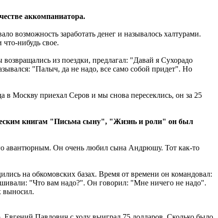
честве аккомпаниатора.
авало возможность заработать денег и называлось халтурами.
 что-нибудь свое.
 возвращались из поездки, предлагал: "Давай я Сухорадо
ывался: "Палыч, да не надо, все само собой придет". Но
а в Москву приехал Серов и мы снова пересеклись, он за 25
ическим книгам "Письма сыну", "Жизнь и роли" он был
ного авантюрным. Он очень любил сына Андрюшу. Тот как-то
ились на обкомовских базах. Время от времени он командовал:
шивали: "Что вам надо?". Он говорил: "Мне ничего не надо".
х выносил.
. Евгений Павлович с ходу выиграл 75 долларов. Сколько было