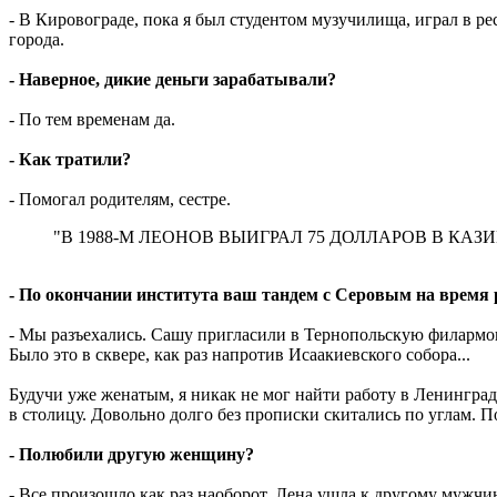
- В Кировограде, пока я был студентом музучилища, играл в ре
города.
- Наверное, дикие деньги зарабатывали?
- По тем временам да.
- Как тратили?
- Помогал родителям, сестре.
"В 1988-М ЛЕОНОВ ВЫИГРАЛ 75 ДОЛЛАРОВ В КАЗИНО
- По окончании института ваш тандем с Серовым на время 
- Мы разъехались. Сашу пригласили в Тернопольскую филармон
Было это в сквере, как раз напротив Исаакиевского собора...
Будучи уже женатым, я никак не мог найти работу в Ленинград
в столицу. Довольно долго без прописки скитались по углам. 
- Полюбили другую женщину?
- Все произошло как раз наоборот. Лена ушла к другому мужчине