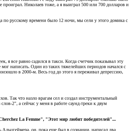
 проиграл. Николаев тоже, а я выиграл 500 или 700 долларов и
 по русскому времени было 12 ночи, мы сели у этого домика с
"
ек, я все равно садился в такси. Когда счетчик показывал эту
е мог написать. Один из таких тяжелейших периодов начался с
оизошло в 2000-м. Весь год до этого я переживал депрессию,
ихов. Так что назло врагам сел и создал инструментальный
слов-2", а сейчас у меня в работе саунд-треки к двум
Cherchez La Femme", "Этот мир любит победителей"...
нь Альцгеймера, он, пока еще был в сознании, написал два