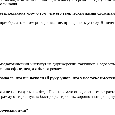
раги наши.
е школьному хору, о том, что его творческая жизнь сложитс
ь приобрела закономерное движение, приведшее к успеху. Я ниче
о-педагогический институт на дирижерский факультет. Подрабат
, саксофоне, пел, а я был за роялем.
ывала, что вы пожали ей руку, узнав, что у нее тоже имеетс
ься и не пойти дальше - беда. Но в каком-то определенном возра
ограмму от и до, нужно быстро реагировать, хорошо знать репер
орческий путь?