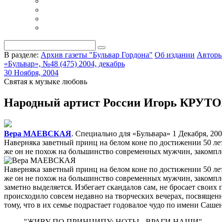
В разделе:
Архив газеты "Бульвар Гордона"
Об издании
Автор
«Бульвар», №48 (475) 2004, декабрь
30 Ноября, 2004
Святая к музыке любовь
Народный артист России Игорь КРУТОЙ:
Вера МАЕВСКАЯ
. Специально для «Бульвара»
1 Декабря, 200
Наверняка заветный принц на белом коне по достижении 50 ле
же он не похож на большинство современных мужчин, закомпл
Наверняка заветный принц на белом коне по достижении 50 ле
же он не похож на большинство современных мужчин, закомпл
заметно выделяется. Избегает скандалов сам, не бросает своих
происходило совсем недавно на творческих вечерах, посвященн
тому, что в их семье подрастает годовалое чудо по имени Саше
"ЖИВУ ПО ПРИНЦИПУ: НОТЫ - ВРАГИ НАШИ"