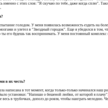
ь именно с этих слов: "Я скучаю по тебе, даже когда сплю". Т
.
и?
испытание голодом. У меня появилась возможность ездить на бол
 с мозгами и улетел в "Звездный городок". Еще я убедился в том
о ты его будешь так воспринимать. У меня постоянный комплекс по
ми в их честь?
ыла написана в тот момент, когда только-только начинался наш р
 было установки: "Напиши о бешеной любви, от которой я плачу
е весь в трубочках, дополз до рояля, чтобы наиграть мелодию. Ч