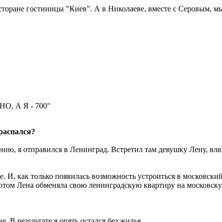
сторане гостиницы "Киев". А в Николаеве, вместе с Серовым, мы
, А Я - 700"
распался?
ию, я отправился в Ленинград. Встретил там девушку Лену, влю
е. И, как только появилась возможность устроиться в московск
Потом Лена обменяла свою ленинградскую квартиру на московску
. В результате я опять остался без жилья.