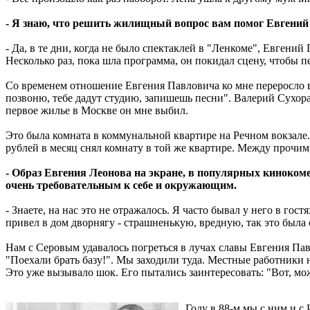
- Я знаю, что решить жилищный вопрос вам помог Евгений 
- Да, в те дни, когда не было спектаклей в "Ленкоме", Евгени
Несколько раз, пока шла программа, он покидал сцену, чтобы п
Со временем отношение Евгения Павловича ко мне переросло во
позвоню, тебе дадут студию, запишешь песни". Валерий Сухора
первое жилье в Москве он мне выбил.
Это была комната в коммунальной квартире на Речном вокзале. 
рублей в месяц снял комнату в той же квартире. Между прочим
- Образ Евгения Леонова на экране, в популярных киноком
очень требовательным к себе и окружающим.
- Знаете, на нас это не отражалось. Я часто бывал у него в 
привел в дом дворнягу - страшненькую, вредную, так это была 
Нам с Серовым удавалось погреться в лучах славы Евгения Па
"Поехали брать базу!". Мы заходили туда. Местные работники н
Это уже вызывало шок. Его пытались заинтересовать: "Вот, може
Году в 88-м мы с ним и 