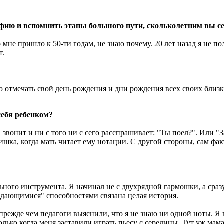
фию и вспомнить этапы большого пути, скольколетним вы се
мне пришло к 50-ти годам, не знаю почему. 20 лет назад я не по
т.
ю отмечать свой день рождения и дни рождения всех своих близк
себя ребенком?
а звонит и ни с того ни с сего расспрашивает: "Ты поел?". Или "
шка, когда мать читает ему нотации. С другой стороны, сам факт
ного инструмента. Я начинал не с двухрядной гармошки, а сразу
ыдающимися" способностями связана целая история.
прежде чем педагоги выяснили, что я не знаю ни одной ноты. Я 
лько когда меня заставили играть пьесу с середины. Тут уж мама