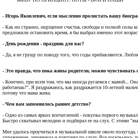
- Игорь Яковлевич, если мысленно пролистать вашу биогра
- Как ни странно, ощущение счастья, свободы и полной силы ко 
предложили остановить время, я бы выбрал именно этот возрас
- День рождения - праздник для вас?
- Да, я не грущу по поводу того, что годы прибавляются. Любл
- Это правда, что пока живы родители, можно чувствовать 
- Конечно, при всем том, что мы иногда ругаемся с мамой... Он
работаешь?". Я раздражаюсь, как раздражается 10-летний мальчи
потому что мама жива.
- Чем вам запомнилось раннее детство?
- Одно из самых ярких впечатлений - покупка первого музыкаль
Быстро схватывал мелодию и подбирал ее на слух. С этими "в
Мне удалось проучиться в музыкальной школе около полугода, 
упражнение, запоминал и повторял по слуху. Все раскрылось, то