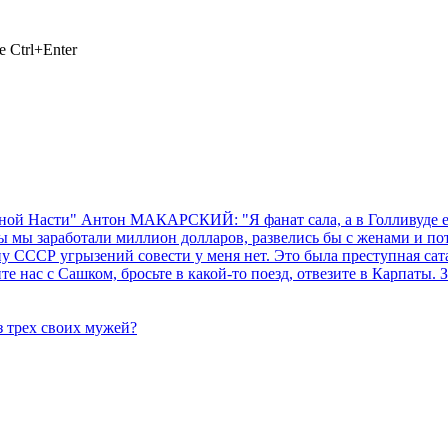
 Ctrl+Enter
ной Насти" Антон МАКАРСКИЙ: "Я фанат сала, а в Голливуде ег
ы заработали миллион долларов, развелись бы с женами и потр
 СССР угрызений совести у меня нет. Это была преступная сат
нас с Сашком, бросьте в какой-то поезд, отвезите в Карпаты. За
 трех своих мужей?