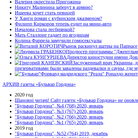
Валерия окрестила Пригожина
Никиту Малинина заберут в армию?
Ищеева хочет стать певицей
У Ханги роман с кубинским джазменом?
Филипп Киркоров теперь ездит на мини-авто
Началова стала лесбиянкой?
Мать Сталлоне гадает по ягодицам
Колина Фаррела замучили гомосексуалы
Рынок раскинул шатры на Парнасе
Продюсер программы "Джентльмен
Директор киностудии имени Довж
Заслуженный врач Украины, 
презервативами были завалены раздевалки и сауны, где
Форвард мадридского "Реала" Роналдо женит
АРХИВ газеты «Бульвар Гордона»
2020 год
Шановні читачі! Сайт газети «Бульвар Гордона» не оновлю
"Бульвар Гордона", №4 (768) 2020, январь
"Бульвар Гордона", №3 (767) 2020, январь
"Бульвар Гордона", №2 (766) 2020, январь
"Бульвар Гордона", №1 (765) 2020, январь
2019 год
"Бульвар Гордона", №52 (764) 2019, декабрь