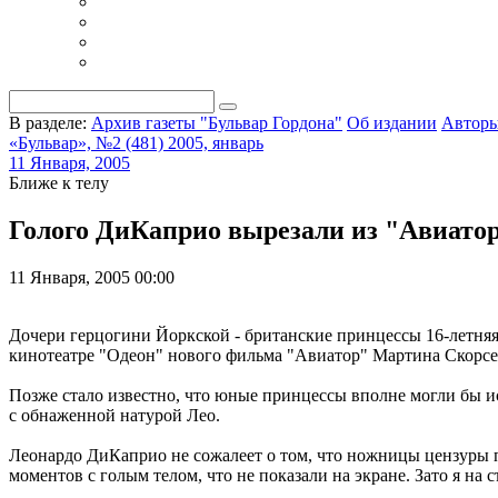
В разделе:
Архив газеты "Бульвар Гордона"
Об издании
Автор
«Бульвар», №2 (481) 2005, январь
11 Января, 2005
Ближе к телу
Голого ДиКаприо вырезали из "Авиато
11 Января, 2005 00:00
Дочери герцогини Йоркской - британские принцессы 16-летня
кинотеатре "Одеон" нового фильма "Авиатор" Мартина Скорсез
Позже стало известно, что юные принцессы вполне могли бы и
с обнаженной натурой Лео.
Леонардо ДиКаприо не сожалеет о том, что ножницы цензуры 
моментов с голым телом, что не показали на экране. Зато я на 