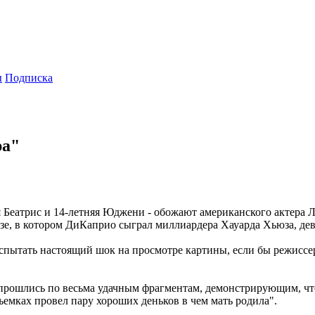
ы
Подписка
ра"
я Беатрис и 14-летняя Юджени - обожают американского актера
е, в котором ДиКаприо сыграл миллиардера Хауарда Хьюза, дев
спытать настоящий шок на просмотре картины, если бы режиссе
прошлись по весьма удачным фрагментам, демонстрирующим, что
съемках провел пару хороших деньков в чем мать родила".