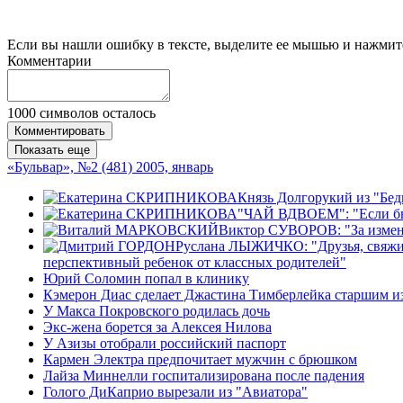
Если вы нашли ошибку в тексте, выделите ее мышью и нажмите
Комментарии
1000
символов осталось
Комментировать
Показать еще
«Бульвар», №2 (481) 2005, январь
Князь Долгорукий из "Бед
"ЧАЙ ВДВОЕМ": "Если бы м
Виктор СУВОРОВ: "За измену
Руслана ЛЫЖИЧКО: "Друзья, свяжите 
перспективный ребенок от классных родителей"
Юрий Соломин попал в клинику
Кэмерон Диас сделает Джастина Тимберлейка старшим из
У Макса Покровского родилась дочь
Экс-жена борется за Алексея Нилова
У Азизы отобрали российский паспорт
Кармен Электра предпочитает мужчин с брюшком
Лайза Миннелли госпитализирована после падения
Голого ДиКаприо вырезали из "Авиатора"