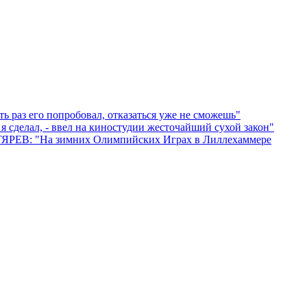
 раз его попробовал, отказаться уже не сможешь"
сделал, - ввел на киностудии жесточайший сухой закон"
ТЯРЕВ: "На зимних Олимпийских Играх в Лиллехаммере