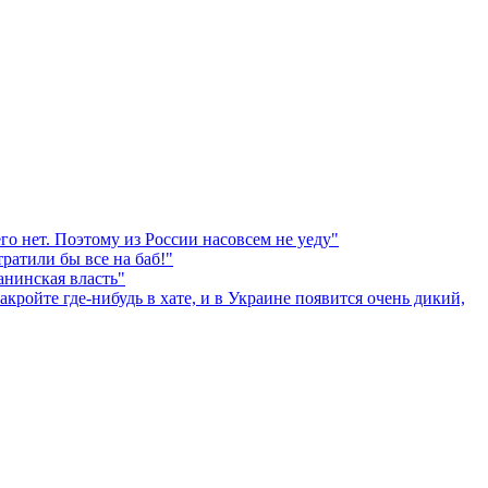
о нет. Поэтому из России насовсем не уеду"
атили бы все на баб!"
анинская власть"
кройте где-нибудь в хате, и в Украине появится очень дикий,