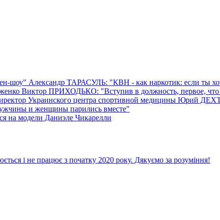
-шоу" Александр ТАРАСУЛЬ: "КВН - как наркотик: если ты хоть
енко Виктор ПРИХОДЬКО: "Вступив в должность, первое, что я 
директор Украинского центра спортивной медицины Юрий ДЕХ
 мужчины и женщины парились вместе"
ся на модели Даниэле Чикарелли
ється і не працює з початку 2020 року. Дякуємо за розуміння!