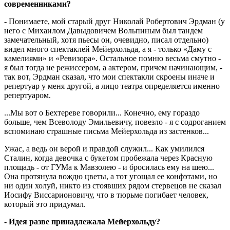
современниками?
- Понимаете, мой старый друг Николай Робертович Эрдман (у
него с Михаилом Давыдовичем Вольпиным был тандем
замечательный, хотя пьесы он, очевидно, писал отдельно)
видел много спектаклей Мейерхольда, а я - только «Даму с
камелиями» и «Ревизора». Остальное помню весьма смутно -
я был тогда не режиссером, а актером, причем начинающим, -
так вот, Эрдман сказал, что мои спектакли скроены иначе и
репертуар у меня другой, а лицо театра определяется именно
репертуаром.
...Мы вот о Бехтереве говорили... Конечно, ему гораздо
больше, чем Всеволоду Эмильевичу, повезло - я с содроганием
вспоминаю страшные письма Мейерхольда из застенков...
Ужас, а ведь он верой и правдой служил... Как умилился
Сталин, когда девочка с букетом пробежала через Красную
площадь - от ГУМа к Мавзолею - и бросилась ему на шею...
Она протянула вождю цветы, а тот угощал ее конфэтами, но
ни один холуй, никто из стоявших рядом стервецов не сказал
Иосифу Виссарионовичу, что в тюрьме погибает человек,
который это придумал.
- Идея разве принадлежала Мейерхольду?