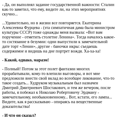
- Да, он выполнял задание государственной важности: Сталин
как-то заметил, что ему, видите ли, на этих мероприятиях
скучно...
...Удивительно, но в жизни все повторяется. Екатерина
Алексеевна Фурцева - (эта симпатичная дама была министром
культуры СССР) тоже однажды меня вызвала: «Вот вам
поручение - отметить столетие Ленина». Тогда началось какое-
то состязание в безумии: одни выпустили к замечательной
дате торт «Ленин», другие - баночки икры: съедаешь
содержимое и видишь на дне портрет вождя. Ха-ха-ха!
- Какой, однако, маразм!
- Полный! Потом за этот полет фантазии многих
прорабатывали, кому-то влепили выговоры, и вот мне
предложили внести свой вклад во всеобщее ликование, что-то
такое создать... Худруком музыкальным был назначен
Дмитрий Дмитриевич Шостакович, и тем же вечером, после
работы, я побежал к Николаю Робертовичу Эрдману -
замечательному, необыкновенному... Вот, кстати, его лампа...
Видите, как я рассказываю - опираясь на вещественные
доказательства!
- И что он сказал?