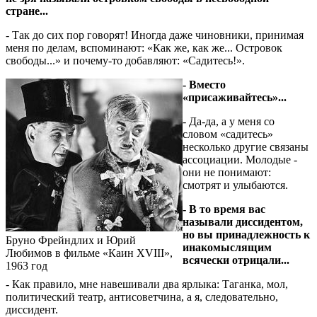
стране...
- Так до сих пор говорят! Иногда даже чиновники, принимая
меня по делам, вспоминают: «Как же, как же... Островок
свободы...» и почему-то добавляют: «Садитесь!».
- Вместо
«присаживайтесь»...
- Да-да, а у меня со
словом «садитесь»
несколько другие связаны
ассоциации. Молодые -
они не понимают:
смотрят и улыбаются.
- В то время вас
называли диссидентом,
но вы принадлежность к
Бруно Фрейндлих и Юрий
инакомыслящим
Любимов в фильме «Каин XVIII»,
всячески отрицали...
1963 год
- Как правило, мне навешивали два ярлыка: Таганка, мол,
политический театр, антисоветчина, а я, следовательно,
диссидент.