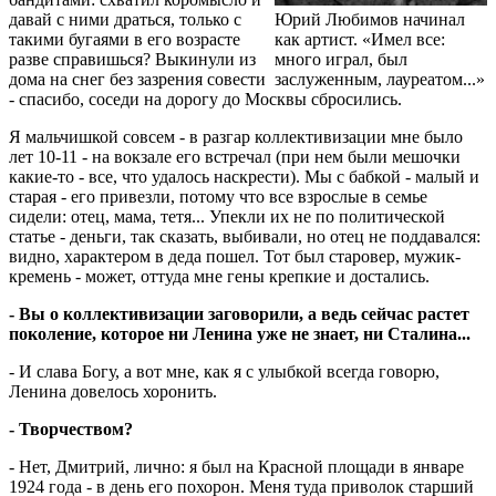
давай с ними драться, только с
Юрий Любимов начинал
такими бугаями в его возрасте
как артист. «Имел все:
разве справишься? Выкинули из
много играл, был
дома на снег без зазрения совести
заслуженным, лауреатом...»
- спасибо, соседи на дорогу до Москвы сбросились.
Я мальчишкой совсем - в разгар коллективизации мне было
лет 10-11 - на вокзале его встречал (при нем были мешочки
какие-то - все, что удалось наскрести). Мы с бабкой - малый и
старая - его привезли, потому что все взрослые в семье
сидели: отец, мама, тетя... Упекли их не по политической
статье - деньги, так сказать, выбивали, но отец не поддавался:
видно, характером в деда пошел. Тот был старовер, мужик-
кремень - может, оттуда мне гены крепкие и достались.
- Вы о коллективизации заговорили, а ведь сейчас растет
поколение, которое ни Ленина уже не знает, ни Сталина...
- И слава Богу, а вот мне, как я с улыбкой всегда говорю,
Ленина довелось хоронить.
- Творчеством?
- Нет, Дмитрий, лично: я был на Красной площади в январе
1924 года - в день его похорон. Меня туда приволок старший