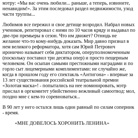
мэтру: «Мы вас очень любили... раньше, а теперь, извините,
ненавидим!». За этим последовал раздел недвижимости, уход
части труппы...
Любимов все пережил и свое детище возродил. Набрал новых
учеников, репетировал с ними по 10 часов кряду и выдавал по
две-три премьеры в сезон. Что им движет? Отнюдь не
желание что-то кому-нибудь доказать. Мир давно признал в
нем великого реформатора, хотя сам Юрий Петрович
иронично называет себя диктатором, оперуполномоченным
(поскольку поставил три десятка опер) и просто пещерным
человеком. Он осыпан самыми престижными наградами и по
горло сыт лицемерными комплиментами: не случайно же,
когда в прошлом году его спектакль «Антигона» - впервые за
13 лет существования российской театральной премии
«Золотая маска»! - попытались на нее номинировать, мэтр
прислал в оргкомитет убийственно вежливый самоотвод: мол,
поздно мне с кем-то соревноваться...
В 90 лет у него остался лишь один равный по силам соперник
- время.
«МНЕ ДОВЕЛОСЬ ХОРОНИТЬ ЛЕНИНА»