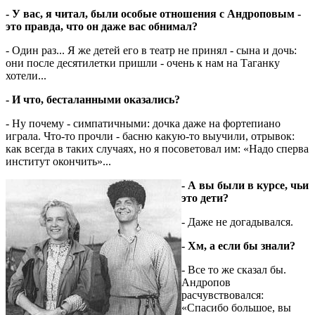
- У вас, я читал, были особые отношения с Андроповым -
это правда, что он даже вас обнимал?
- Один раз... Я же детей его в театр не принял - сына и дочь:
они после десятилетки пришли - очень к нам на Таганку
хотели...
- И что, бесталанными оказались?
- Ну почему - симпатичными: дочка даже на фортепиано
играла. Что-то прочли - басню какую-то выучили, отрывок:
как всегда в таких случаях, но я посоветовал им: «Надо сперва
институт окончить»...
- А вы были в курсе, чьи
это дети?
- Даже не догадывался.
- Хм, а если бы знали?
- Все то же сказал бы.
Андропов
расчувствовался:
«Спасибо большое, вы