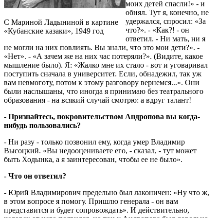
моих детей спасли!» - и
обнял. Тут я, конечно, не
удержался, спросил: «За
С Мариной Ладыниной в картине
что?». - «Как?! - он
«Кубанские казаки», 1949 год
ответил. - Ни мать, ни я
не могли на них повлиять. Вы знали, что это мои дети?». -
«Нет». - «А зачем же на них час потеряли?». (Видите, какое
мышление было). Я: «Жалко мне их стало - вот и уговаривал
поступить сначала в университет. Если, обнадежил, так уж
вам невмоготу, потом к этому разговору вернемся...». Они
были наслышаны, что иногда я принимаю без театрального
образования - на всякий случай смотрю: а вдруг талант!
- Признайтесь, покровительством Андропова вы когда-
нибудь пользовались?
- Ни разу - только позвонил ему, когда умер Владимир
Высоцкий. «Вы недооцениваете его, - сказал, - тут может
быть Ходынка, а я заинтересован, чтобы ее не было».
- Что он ответил?
- Юрий Владимирович предельно был лаконичен: «Ну что ж,
в этом вопросе я помогу. Пришлю генерала - он вам
представится и будет сопровождать». И действительно,