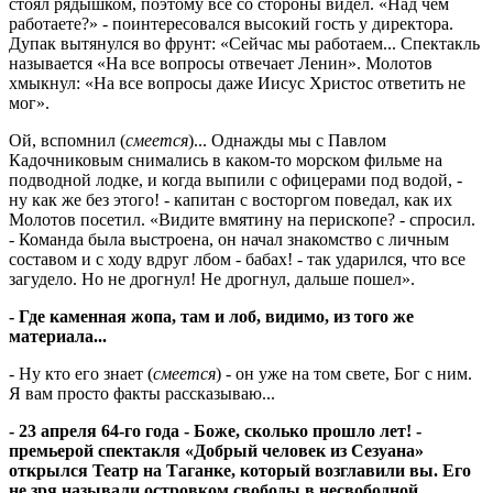
стоял рядышком, поэтому все со стороны видел. «Над чем
работаете?» - поинтересовался высокий гость у директора.
Дупак вытянулся во фрунт: «Сейчас мы работаем... Спектакль
называется «На все вопросы отвечает Ленин». Молотов
хмыкнул: «На все вопросы даже Иисус Христос ответить не
мог».
Ой, вспомнил (
смеется
)... Однажды мы с Павлом
Кадочниковым снимались в каком-то морском фильме на
подводной лодке, и когда выпили с офицерами под водой, -
ну как же без этого! - капитан с восторгом поведал, как их
Молотов посетил. «Видите вмятину на перископе? - спросил.
- Команда была выстроена, он начал знакомство с личным
составом и с ходу вдруг лбом - бабах! - так ударился, что все
загудело. Но не дрогнул! Не дрогнул, дальше пошел».
- Где каменная жопа, там и лоб, видимо, из того же
материала...
- Ну кто его знает (
смеется
) - он уже на том свете, Бог с ним.
Я вам просто факты рассказываю...
- 23 апреля 64-го года - Боже, сколько прошло лет! -
премьерой спектакля «Добрый человек из Сезуана»
открылся Театр на Таганке, который возглавили вы. Его
не зря называли островком свободы в несвободной