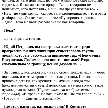
человек от него появился, но тон у Андропова был довольно
сердитый. Я сказал что-то вроде: «Ваши товарищи не
понимают, кого потеряли», а он: «Вы преувеличиваете». -
«Нет, - не унимался я, - скорее, вы недооцениваете: я-то в этом
разбираюсь». Он не стал спорить: «Ну хорошо, хорошо...
Ладно! Пока я с вами разговариваю как товарищ»...
- Пока?
- Да, это цитата точная.
- Юрий Петрович, вы наверняка знаете, что среди
прогрессивной интеллигенции существовала группа
людей, которые рассуждали примерно так: «Подумаешь,
Евтушенко, Любимов - это они-то гонимые? Ездят
спокойненько за границу, все им дозволено...».
- За границу, мой дорогой, я не по своей прихоти ездил - меня
посылали, и в этом принципиальная разница. Посылали, и я
привозил деньги, как крепостной мужик, а когда там
(
показывает пальцем вверх
) полоскали, на меня во-о-от такое
пухлое дело лежало. (
Перелистывает воображаемые
страницы
). «И правильно вас наказали! Вы это говорили?». -
«Говорил». - «Еще мало всыпали!».
- Где это с вами так разговаривали? В Комитете