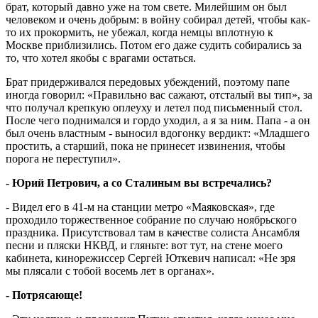
брат, который давно уже на том свете. Милейшим он был
человеком и очень добрым: в войну собирал детей, чтобы как-
то их прокормить, не убежал, когда немцы вплотную к
Москве приблизились. Потом его даже судить собирались за
то, что хотел якобы с врагами остаться.
Брат придерживался передовых убеждений, поэтому папе
иногда говорил: «Правильно вас сажают, отсталый вы тип», за
что получал крепкую оплеуху и летел под письменный стол.
После чего поднимался и гордо уходил, а я за ним. Папа - а он
был очень властным - выносил вдогонку вердикт: «Младшего
простить, а старший, пока не принесет извинения, чтобы
порога не переступил».
- Юрий Петрович, а со Сталиным вы встречались?
- Видел его в 41-м на станции метро «Маяковская», где
проходило торжественное собрание по случаю ноябрьского
праздника. Присутствовал там в качестве солиста Ансамбля
песни и пляски НКВД, и гляньте: вот тут, на стене моего
кабинета, кинорежиссер Сергей Юткевич написал: «Не зря
мы плясали с тобой восемь лет в органах».
- Потрясающе!