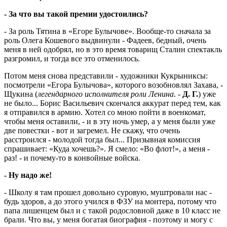
- За что вы такой премии удостоились?
- За роль Тятина в «Егоре Булычове». Вообще-то сначала за
роль Олега Кошевого выдвинули - Фадеев, бедный, очень
меня в ней одобрял, но в это время товарищ Сталин спектакль
разгромил, и тогда все это отменилось.
Потом меня снова представили - художники Кукрыниксы:
посмотрели «Егора Булычова», которого возобновлял Захава, -
Щукина (
легендарного исполнителя роли Ленина
. -
Д. Г.
) уже
не было... Борис Васильевич скончался аккурат перед тем, как
я отправился в армию. Хотел со мною пойти в военкомат,
чтобы меня оставили, - и в эту ночь умер, а у меня были уже
две повестки - вот и загремел. Не скажу, что очень
расстроился - молодой тогда был... Призывная комиссия
спрашивает: «Куда хочешь?». Я смело: «Во флот!», а меня -
раз! - и почему-то в конвойные войска.
- Ну надо же!
- Школу я там прошел довольно суровую, муштровали нас -
будь здоров, а до этого учился в ФЗУ на монтера, потому что
папа лишенцем был и с такой родословной даже в 10 класс не
брали. Что вы, у меня богатая биография - поэтому и могу с