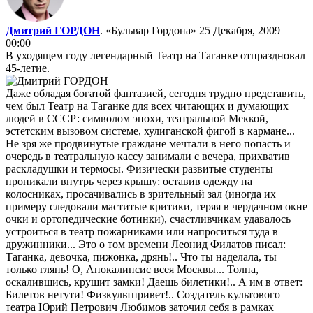
Дмитрий ГОРДОН
. «Бульвар Гордона»
25 Декабря, 2009
00:00
В уходящем году легендарный Театр на Таганке отпраздновал
45-летие.
Даже обладая богатой фантазией, сегодня трудно представить,
чем был Театр на Таганке для всех читающих и думающих
людей в СССР: символом эпохи, театральной Меккой,
эстетским вызовом системе, хулиганской фигой в кармане...
Не зря же продвинутые граждане мечтали в него попасть и
очередь в театральную кассу занимали с вечера, прихватив
раскладушки и термосы. Физически развитые студенты
проникали внутрь через крышу: оставив одежду на
колосниках, просачивались в зрительный зал (иногда их
примеру следовали маститые критики, теряя в чердачном окне
очки и ортопедические ботинки), счастливчикам удавалось
устроиться в театр пожарниками или напроситься туда в
дружинники... Это о том времени Леонид Филатов писал:
Таганка, девочка, пижонка, дрянь!.. Что ты наделала, ты
только глянь! О, Апокалипсис всея Москвы... Толпа,
оскалившись, крушит замки! Даешь билетики!.. А им в ответ:
Билетов нетути! Физкультпривет!.. Создатель культового
театра Юрий Петрович Любимов заточил себя в рамках