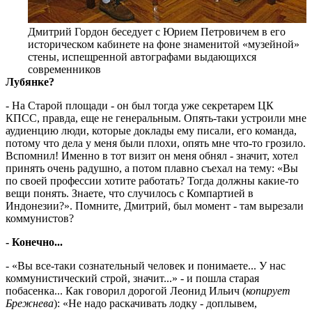
Дмитрий Гордон беседует с Юрием Петровичем в его
историческом кабинете на фоне знаменитой «музейной»
стены, испещренной автографами выдающихся
современников
Лубянке?
- На Старой площади - он был тогда уже секретарем ЦК
КПСС, правда, еще не генеральным. Опять-таки устроили мне
аудиенцию люди, которые доклады ему писали, его команда,
потому что дела у меня были плохи, опять мне что-то грозило.
Вспомнил! Именно в тот визит он меня обнял - значит, хотел
принять очень радушно, а потом плавно съехал на тему: «Вы
по своей профессии хотите работать? Тогда должны какие-то
вещи понять. Знаете, что случилось с Компартией в
Индонезии?». Помните, Дмитрий, был момент - там вырезали
коммунистов?
- Конечно...
- «Вы все-таки сознательный человек и понимаете... У нас
коммунистический строй, значит...» - и пошла старая
побасенка... Как говорил дорогой Леонид Ильич (
копирует
Брежнева
): «Не надо раскачивать лодку - доплывем,