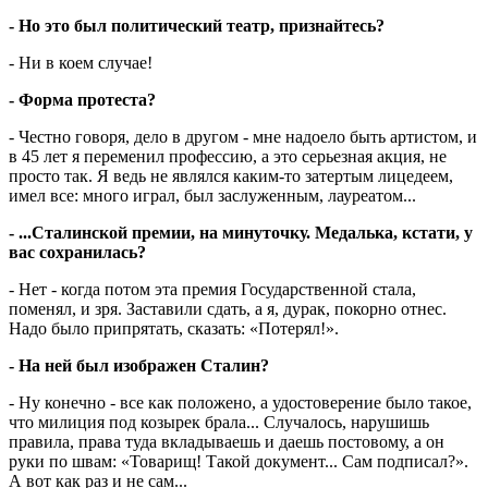
- Но это был политический театр, признайтесь?
- Ни в коем случае!
- Форма протеста?
- Честно говоря, дело в другом - мне надоело быть артистом, и
в 45 лет я переменил профессию, а это серьезная акция, не
просто так. Я ведь не являлся каким-то затертым лицедеем,
имел все: много играл, был заслуженным, лауреатом...
- ...Сталинской премии, на минуточку. Медалька, кстати, у
вас сохранилась?
- Нет - когда потом эта премия Государственной стала,
поменял, и зря. Заставили сдать, а я, дурак, покорно отнес.
Надо было припрятать, сказать: «Потерял!».
- На ней был изображен Сталин?
- Ну конечно - все как положено, а удостоверение было такое,
что милиция под козырек брала... Случалось, нарушишь
правила, права туда вкладываешь и даешь постовому, а он
руки по швам: «Товарищ! Такой документ... Сам подписал?».
А вот как раз и не сам...