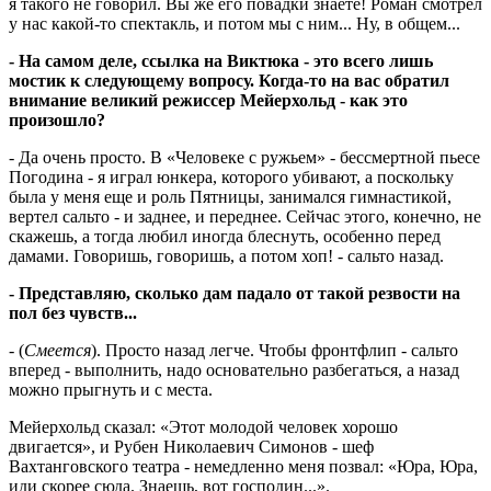
я такого не говорил. Вы же его повадки знаете! Роман смотрел
у нас какой-то спектакль, и потом мы с ним... Ну, в общем...
- На самом деле, ссылка на Виктюка - это всего лишь
мостик к следующему вопросу. Когда-то на вас обратил
внимание великий режиссер Мейерхольд - как это
произошло?
- Да очень просто. В «Человеке с ружьем» - бессмертной пьесе
Погодина - я играл юнкера, которого убивают, а поскольку
была у меня еще и роль Пятницы, занимался гимнастикой,
вертел сальто - и заднее, и переднее. Сейчас этого, конечно, не
скажешь, а тогда любил иногда блеснуть, особенно перед
дамами. Говоришь, говоришь, а потом хоп! - сальто назад.
- Представляю, сколько дам падало от такой резвости на
пол без чувств...
- (
Смеется
). Просто назад легче. Чтобы фронтфлип - сальто
вперед - выполнить, надо основательно разбегаться, а назад
можно прыгнуть и с места.
Мейерхольд сказал: «Этот молодой человек хорошо
двигается», и Рубен Николаевич Симонов - шеф
Вахтанговского театра - немедленно меня позвал: «Юра, Юра,
иди скорее сюда. Знаешь, вот господин...».