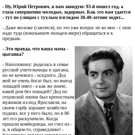
- Ну, Юрий Петрович, я вам завидую: 93-й пошел год, а
глаза совершенно молодые, задорные. Как это вам удается
- тут по улицам с тухлым взглядом 30-40-летние ходят...
- Даже моложе (
смеется
), но это уже вопрос не ко мне - с ним
надо туда (
показывает пальцем вверх
) обращаться и к
предкам.
- Это правда, что ваша мама -
цыганка?
- Наполовину: родилась в семье
русской учительницы и цыгана,
но не кочевого - оседлого. Дед
мой не очень богат был, но выезд
лошадей имел - а как же иначе,
какой ром без лошадей? Дед по
отцовской линии был крепостным
мужиком из-под Ярославля, на
своем горбу хорошее хозяйство
поднял, все у него было, но в 86
лет его раскулачили. Когда
пришли комбедовцы, он счел их -
и, в общем-то, справедливо! -
бандитами: схватил коромысло и