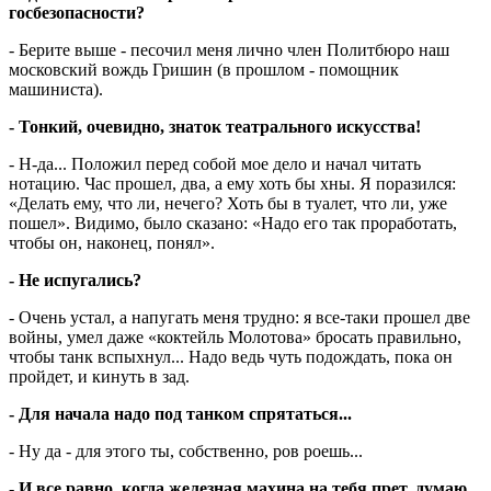
госбезопасности?
- Берите выше - песочил меня лично член Политбюро наш
московский вождь Гришин (в прошлом - помощник
машиниста).
- Тонкий, очевидно, знаток театрального искусства!
- Н-да... Положил перед собой мое дело и начал читать
нотацию. Час прошел, два, а ему хоть бы хны. Я поразился:
«Делать ему, что ли, нечего? Хоть бы в туалет, что ли, уже
пошел». Видимо, было сказано: «Надо его так проработать,
чтобы он, наконец, понял».
- Не испугались?
- Очень устал, а напугать меня трудно: я все-таки прошел две
войны, умел даже «коктейль Молотова» бросать правильно,
чтобы танк вспыхнул... Надо ведь чуть подождать, пока он
пройдет, и кинуть в зад.
- Для начала надо под танком спрятаться...
- Ну да - для этого ты, собственно, ров роешь...
- И все равно, когда железная махина на тебя прет, думаю,