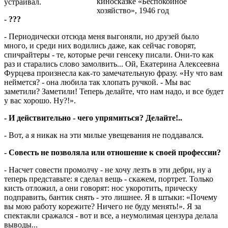
киносказке «Беспокойное
устраивал.
хозяйство», 1946 год
- ???
- Периодически отсюда меня выгоняли, но друзей было
много, и среди них водились даже, как сейчас говорят,
спичрайтеры - те, которые речи генсеку писали. Они-то как
раз и старались слово замолвить... Ой, Екатерина Алексеевна
Фурцева произнесла как-то замечательную фразу. «Ну что вам
неймется? - она любила так хлопать ручкой. - Мы вас
заметили? Заметили! Теперь делайте, что нам надо, и все будет
у вас хорошо. Ну?!».
- И действительно - чего упрямиться? Делайте!..
- Вот, а я никак на эти милые увещевания не поддавался.
- Совесть не позволяла или отношение к своей профессии?
- Насчет совести промолчу - не хочу лезть в эти дебри, ну а
теперь представьте: я сделал вещь - скажем, портрет. Только
кисть отложил, а они говорят: нос укоротить, прическу
подправить, бантик снять - это лишнее. Я в штыки: «Почему
вы мою работу корежите? Ничего не буду менять!». Я за
спектакли сражался - вот и все, а неумолимая цензура делала
выводы...