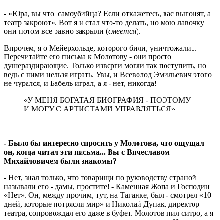
- «Юра, вы что, самоубийца? Если откажетесь, вас выгонят, а
театр закроют». Вот я и стал что-то делать, но мою лавочку
они потом все равно закрыли (
смеется
).
Впрочем, я о Мейерхольде, которого били, уничтожали...
Перечитайте его письма к Молотову - они просто
душераздирающие. Только изверги могли так поступить, но
ведь с ними нельзя играть. Увы, и Всеволод Эмильевич этого
не чурался, и Бабель играл, а я - нет, никогда!
«У МЕНЯ БОГАТАЯ БИОГРАФИЯ - ПОЭТОМУ
И МОГУ С АРТИСТАМИ УПРАВЛЯТЬСЯ»
- Было бы интересно спросить у Молотова, что ощущал
он, когда читал эти письма... Вы с Вячеславом
Михайловичем были знакомы?
- Нет, знал только, что товарищи по руководству страной
называли его - дамы, простите! - Каменная Жопа и Господин
«Нет». Он, между прочим, тут, на Таганке, был - смотрел «10
дней, которые потрясли мир» и Николай Дупак, директор
театра, сопровождал его даже в буфет. Молотов пил ситро, а я