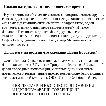
- Сильно натерпелись от нее в советское время?
- Ну конечно, но об этом не столько я говорил, сколько другие.
Иногда друзья даже выплескивали негодование на начальство:
«Вы ему тут комплименты сыплете, поздравляете, орден
вручаете, а зачем с ним такое выделываете?». И такое
бывало... У меня же хорошие были друзья, все очень
талантливые: Альфред Гарриевич Шнитке, Эдисон Денисов,
Софья Губайдуллина, сейчас Владимир Мартынов - это
лучшее, что есть.
- Да уж кого ни возьми: что художник Давид Боровский...
- ...что Джордж Стрелер, и потом, какие у нас тут писатели
были, какие поэты? Лучшие: Трифонов, Можаев, Абрамов... Я
делал свободные композиции, с первых дней шел путем
поэтического театра - иначе просто невозможно было поднять
эти пласты нашей культуры: ОБЭРИУты, Серебряный век.
«ПОСЛЕ СМЕРТИ ВЫСОЦКОГО Я ПОЗВОНИЛ
АНДРОПОВУ: «ВАШИ ТОВАРИЩИ НЕ
ПОНИМАЮТ, КОГО ПОТЕРЯЛИ»