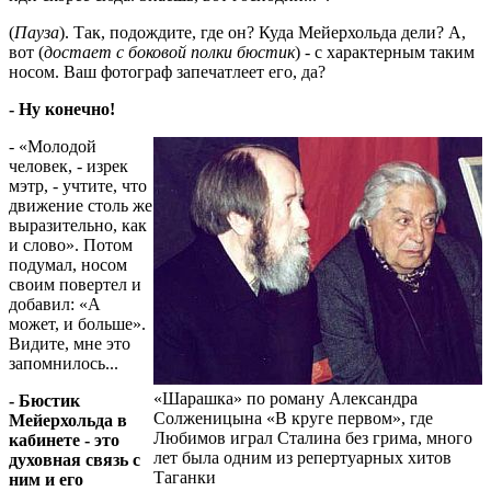
(
Пауза
). Так, подождите, где он? Куда Мейерхольда дели? А,
вот (
достает с боковой полки бюстик
) - с характерным таким
носом. Ваш фотограф запечатлеет его, да?
- Ну конечно!
- «Молодой
человек, - изрек
мэтр, - учтите, что
движение столь же
выразительно, как
и слово». Потом
подумал, носом
своим повертел и
добавил: «А
может, и больше».
Видите, мне это
запомнилось...
«Шарашка» по роману Александра
- Бюстик
Солженицына «В круге первом», где
Мейерхольда в
Любимов играл Сталина без грима, много
кабинете - это
лет была одним из репертуарных хитов
духовная связь с
Таганки
ним и его