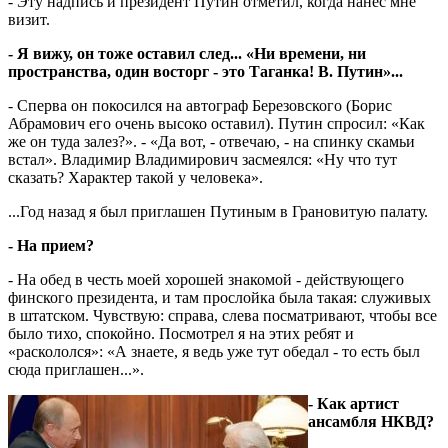
- Эту надпись и президент Путин отметил, когда нанес мне
визит.
- Я вижу, он тоже оставил след... «Ни времени, ни
пространства, один восторг - это Таганка! В. Путин»...
- Сперва он покосился на автограф Березовского (Борис
Абрамович его очень высоко оставил). Путин спросил: «Как
же он туда залез?». - «Да вот, - отвечаю, - на спинку скамьи
встал». Владимир Владимирович засмеялся: «Ну что тут
сказать? Характер такой у человека».
...Год назад я был приглашен Путиным в Грановитую палату.
- На прием?
- На обед в честь моей хорошей знакомой - действующего
финского президента, и там прослойка была такая: служивых
в штатском. Чувствую: справа, слева посматривают, чтобы все
было тихо, спокойно. Посмотрел я на этих ребят и
«раскололся»: «А знаете, я ведь уже тут обедал - то есть был
сюда приглашен...».
- Как артист
ансамбля НКВД?