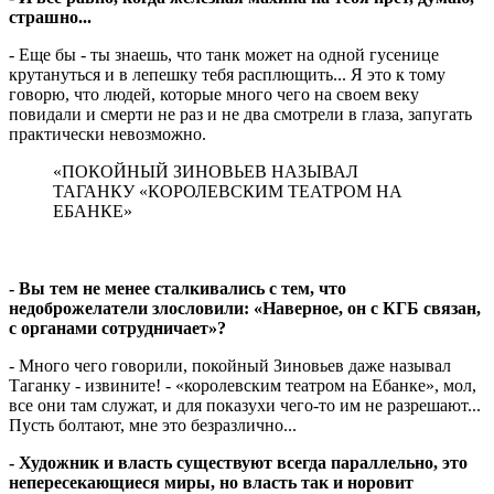
страшно...
- Еще бы - ты знаешь, что танк может на одной гусенице
крутануться и в лепешку тебя расплющить... Я это к тому
говорю, что людей, которые много чего на своем веку
повидали и смерти не раз и не два смотрели в глаза, запугать
практически невозможно.
«ПОКОЙНЫЙ ЗИНОВЬЕВ НАЗЫВАЛ
ТАГАНКУ «КОРОЛЕВСКИМ ТЕАТРОМ НА
ЕБАНКЕ»
- Вы тем не менее сталкивались с тем, что
недоброжелатели злословили: «Наверное, он с КГБ связан,
с органами сотрудничает»?
- Много чего говорили, покойный Зиновьев даже называл
Таганку - извините! - «королевским театром на Ебанке», мол,
все они там служат, и для показухи чего-то им не разрешают...
Пусть болтают, мне это безразлично...
- Художник и власть существуют всегда параллельно, это
непересекающиеся миры, но власть так и норовит