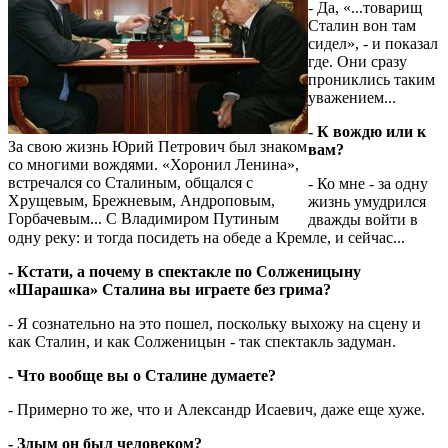
- Да, «...товарищ
Сталин вон там
сидел», - и показал
где. Они сразу
прониклись таким
уважением...
- К вождю или к
За свою жизнь Юрий Петрович был знаком
вам?
со многими вождями. «Хоронил Ленина»,
встречался со Сталиным, общался с
- Ко мне - за одну
Хрущевым, Брежневым, Андроповым,
жизнь умудрился
Горбачевым... С Владимиром Путиным
дважды войти в
одну реку: и тогда посидеть на обеде а Кремле, и сейчас...
- Кстати, а почему в спектакле по Солженицыну
«Шарашка» Сталина вы играете без грима?
- Я сознательно на это пошел, поскольку выхожу на сцену и
как Сталин, и как Солженицын - так спектакль задуман.
- Что вообще вы о Сталине думаете?
- Примерно то же, что и Александр Исаевич, даже еще хуже.
- Злым он был человеком?