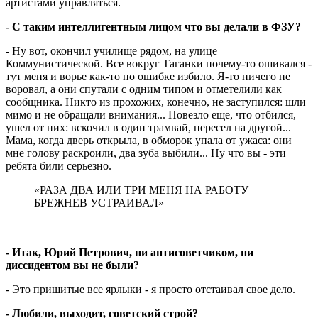
артистами управляться.
- С таким интеллигентным лицом что вы делали в ФЗУ?
- Ну вот, окончил училище рядом, на улице
Коммунистической. Все вокруг Таганки почему-то ошивался -
тут меня и ворье как-то по ошибке избило. Я-то ничего не
воровал, а они спутали с одним типом и отметелили как
сообщника. Никто из прохожих, конечно, не заступился: шли
мимо и не обращали внимания... Повезло еще, что отбился,
ушел от них: вскочил в один трамвай, пересел на другой...
Мама, когда дверь открыла, в обморок упала от ужаса: они
мне голову раскроили, два зуба выбили... Ну что вы - эти
ребята били серьезно.
«РАЗА ДВА ИЛИ ТРИ МЕНЯ НА РАБОТУ
БРЕЖНЕВ УСТРАИВАЛ»
- Итак, Юрий Петрович, ни антисоветчиком, ни
диссидентом вы не были?
- Это пришитые все ярлыки - я просто отстаивал свое дело.
- Любили, выходит, советский строй?