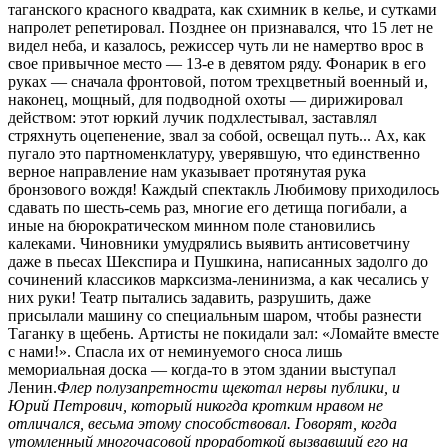
таганского красного квадрата, как схимник в келье, и сутками
напролет репетировал. Позднее он признавался, что 15 лет не
видел неба, и казалось, режиссер чуть ли не намертво врос в
свое привычное место — 13-е в девятом ряду. Фонарик в его
руках — сначала фронтовой, потом трехцветный военный и,
наконец, мощный, для подводной охоты — дирижировал
действом: этот юркий лучик подхлестывал, заставлял
стряхнуть оцепенение, звал за собой, освещал путь... Ах, как
пугало это партноменклатуру, уверявшую, что единственно
верное направление нам указывает протянутая рука
бронзового вождя! Каждый спектакль Любимову приходилось
сдавать по шесть-семь раз, многие его детища погибали, а
иные на бюрократическом минном поле становились
калеками. Чиновники умудрялись выявить антисоветчину
даже в пьесах Шекспира и Пушкина, написанных задолго до
сочинений классиков марксизма-ленинизма, а как чесались у
них руки! Театр пытались задавить, разрушить, даже
присылали машину со специальным шаром, чтобы разнести
Таганку в щебень. Артисты не покидали зал: «Ломайте вместе
с нами!». Спасла их от неминуемого сноса лишь
мемориальная доска — когда-то в этом здании выступал
Ленин.
Флер полузапретности щекотал нервы публики, и
Юрий Петрович, который никогда кротким нравом не
отличался, весьма этому способствовал. Говорят, когда
утомленный многочасовой проработкой вызвавший его на