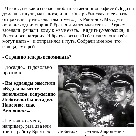
- Что вы, ну как я его мог любить с такой биографией? Деда из
дома выкинули, мать посадили... Она рыбинская, и ее сразу
отправили - у них был такой метод - в Рыбинск. Мы, дети,
остались одни: старший брат, я и маленькая сестра. Втроем
заседали, решали, кому к маме ехать, - видите (
улыбается
), в
России все на троих. Я брату сказал: «Тебе нельзя, они тебя
могут взять» - и отправился в путь. Собрали мне кое-что:
сальца, сухарей...
- Страшно теперь вспоминать?
- Досадно... И довольно
противно...
- Вы однажды заметили:
«Будь я на месте
начальства, непременно
Любимова бы посадил.
Наверное, спас
Андропов»...
- Не только - меня,
например, раза два или
Любимов — летчик Лярошель в
три на работу Брежнев