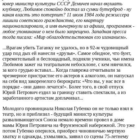
ковер министр культуры СССР Демичев начал вкушать
клубнику, Любимов спокойно достал из сумки бутерброд - ну
какая власть это потерпит? 11 июля 1984 года режиссера
лишили советского гражданства, его квартиру
национализировали, а имя вычеркнули из афиши, программок -
любое упоминание о нем было запрещено. Западная пресса
тогда писала: «Мир облагодетельствован его изгнанием».
...Врагам убить Таганку не удалось, но в 92-м чудовищный
удар под дых ей нанесли «друзья». Самое обидное, что бунт,
стремительный и беспощадный, подняли ученики, чьи имена
Любимов зажег на театральном небосклоне, с кем нянчился,
за кого грудью вставал... Когда главрежа отчитывали за
чрезмерное пристрастие его актеров к алкоголю, он напускал
на себя вид закоренелого бюрократа: «Что вы, у нас все в
порядке - они давно лечатся!». Более того, в свой отпуск
Юрий Петрович ездил за границу ставить спектакли, а из
заработанного артистам доплачивал...
Молодого провинциала Николая Губенко он не только взял в
театр, но и приблизил - будущий министр культуры
разваливающегося Союза немало времени провел в доме
мамы Юрия Петровича на Фрунзенской набережной. Это уже
потом Губенко оперился, приобрел чиновничью мертвую
хватку и однажды, ухмыляясь, заявил со сцены 75-летнему