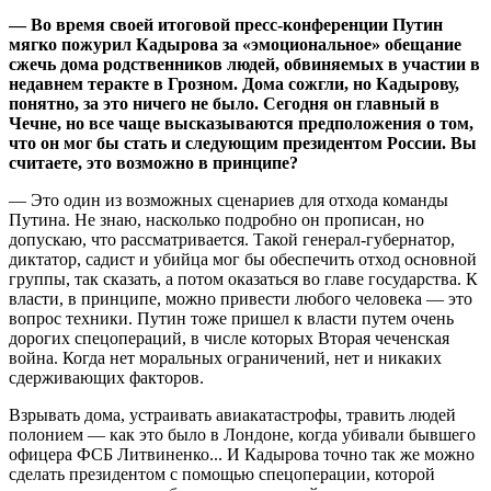
— Во время своей итоговой пресс-конференции Путин
мягко пожурил Кадырова за «эмоциональное» обещание
сжечь дома родственников людей, обвиняемых в участии в
недавнем теракте в Грозном. Дома сожгли, но Кадырову,
понятно, за это ничего не было. Сегодня он главный в
Чечне, но все чаще высказываются предположения о том,
что он мог бы стать и следующим президентом России. Вы
считаете, это возможно в принципе?
— Это один из возможных сценариев для отхода команды
Путина. Не знаю, насколько подробно он прописан, но
допускаю, что рассматривается. Такой генерал-губернатор,
диктатор, садист и убийца мог бы обеспечить отход основной
группы, так сказать, а потом оказаться во главе государства. К
власти, в принципе, можно привести любого человека — это
вопрос техники. Путин тоже пришел к власти путем очень
дорогих спецопераций, в числе которых Вторая чеченская
война. Когда нет моральных ограничений, нет и никаких
сдерживающих факторов.
Взрывать дома, устраивать авиакатастрофы, травить людей
полонием — как это было в Лондоне, когда убивали бывшего
офицера ФСБ Литвиненко... И Кадырова точно так же можно
сделать президентом с помощью спецоперации, которой