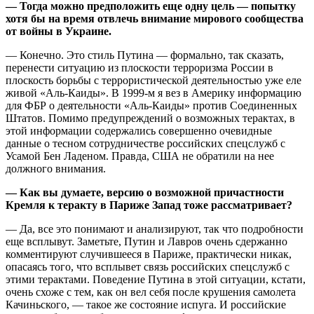
— Тогда можно предположить еще одну цель — попытку
хотя бы на время отвлечь внимание мирового сообщества
от войны в Украине.
— Конечно. Это стиль Путина — формально, так сказать,
перенести ситуацию из плоскости терроризма России в
плоскость борьбы с террористической деятельностью уже еле
живой «Аль-Каиды». В 1999-м я вез в Америку информацию
для ФБР о деятельности «Аль-Каиды» против Соединенных
Штатов. Помимо предупреждений о возможных терактах, в
этой информации содержались совершенно очевидные
данные о тесном сотрудничестве российских спецслужб с
Усамой Бен Ладеном. Правда, США не обратили на нее
должного внимания.
— Как вы думаете, версию о возможной причастности
Кремля к теракту в Париже Запад тоже рассматривает?
— Да, все это понимают и анализируют, так что подробности
еще всплывут. Заметьте, Путин и Лавров очень сдержанно
комментируют случившееся в Париже, практически никак,
опасаясь того, что всплывет связь российских спецслужб с
этими терактами. Поведение Путина в этой ситуации, кстати,
очень схоже с тем, как он вел себя после крушения самолета
Качиньского, — такое же состояние испуга. И российские