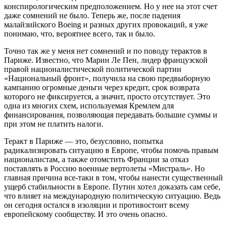
конспирологическим предположением. Но у нее на этот счет
даже сомнений не было. Теперь же, после падения
малайзийского Boeing и разных других провокаций, я уже
понимаю, что, вероятнее всего, так и было.
Точно так же у меня нет сомнений и по поводу терактов в
Париже. Известно, что Марин Ле Пен, лидер французской
правой националистической политической партии
«Национальный фронт», получила на свою предвыборную
кампанию огромные деньги через кредит, срок возврата
которого не фиксируется, а значит, просто отсутствует. Это
одна из многих схем, используемая Кремлем для
финансирования, позволяющая передавать большие суммы и
при этом не платить налоги.
Теракт в Париже — это, безусловно, попытка
радикализировать ситуацию в Европе, чтобы помочь правым
националистам, а также отомстить Франции за отказ
поставлять в Россию военные вертолеты «Мистраль». Но
главная причина все-таки в том, чтобы нанести существенный
ущерб стабильности в Европе. Путин хотел доказать сам себе,
что влияет на международную политическую ситуацию. Ведь
он сегодня остался в изоляции и противостоит всему
европейскому сообществу. И это очень опасно.