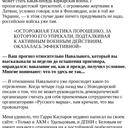
может стать какая-нибудь варварская война, с
пропагандистской трескотней, с огромными жертвами в
Латвии, условно говоря, или в Финляндии, или в той же
Украине, — в этом случае даже ничего придумывать не надо,
российские войска уже там.
«ОСТОРОЖНАЯ ТАКТИКА ПОРОШЕНКО, ЗА
КОТОРУЮ ЕГО УПРЕКАЛИ, ПОДТАЛКИВАЯ
К АКТИВНЫМ ВОЕННЫМ ДЕЙСТВИЯМ,
ОКАЗАЛАСЬ ЭФФЕКТИВНОЙ»
— Ваш прогноз относительно Нава­ль­ного, который вы
высказывали за неделю до оглашения приговора,
оправдался: наказание он, как и прежде, получил условное.
Многие понимают: что-то здесь не так...
— В отношении Навального уже происходит какое-то
отрезвление. Когда четыре года назад мы с Новодворской
писали о том, что не может руководитель демократической
организации считать для себя приемлемым сотрудничество с
организаторами «Русского марша», нам кричали, что мы
провокаторы.
Меня удивило, что Гарри Каспаров не­давно написал на своем
сайте: «Только и АКМ с Удальцовым, и ДПНИ с Беловым не
имеют никакого отношения ни к настойчивой реабилитации