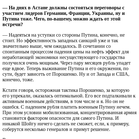
— На днях в Астане должны состояться переговоры с
участием лидеров Германии, Франции, Украины, ну и
Путина тоже. Чего, по-вашему, можно ждать от этой
встречи?
— Надеяться на уступки со стороны Путина, конечно, не
стоит. Но эффективность западных санкций уже и так
значительно выше, чем ожидалось. В сочетании со
спонтанным процессом падения цены на нефть эффект для
неработающей экономики несуществующего государства
получился очень мощным. Через пару месяцев рубль упадет
еще вдвое. Теперь выживание Путина и его окружения, по
сути, будет зависеть от Порошенко. Ну и от Запада и США,
конечно, тоже.
Кстати говоря, осторожная тактика Порошенко, за которую
его упрекали, оказалась оптимальной. Его все подталкивали к
активным военным действиям, в том числе и я. Но он не
ошибся. С падением рубля пла­тить военным Путину нечем.
При этом условии мобилизованная, концентрированная ар­мия
становится фактором опасности для самого Путина. И
никакой Шойгу ничего сде­лать не сможет, если, к примеру,
соберутся не­сколь­ко генералов и примут решение.