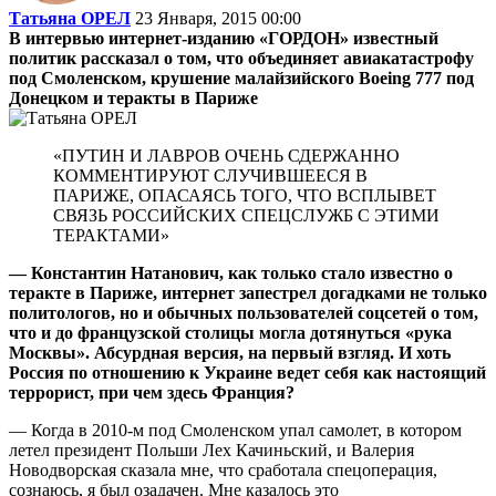
Татьяна ОРЕЛ
23 Января, 2015 00:00
В интервью интернет-изданию «ГОРДОН» известный
политик рассказал о том, что объединяет авиакатастрофу
под Смоленском, крушение малайзийского Boeing 777 под
Донецком и теракты в Париже
«ПУТИН И ЛАВРОВ ОЧЕНЬ СДЕРЖАННО
КОММЕНТИРУЮТ СЛУЧИВШЕЕСЯ В
ПАРИЖЕ, ОПАСАЯСЬ ТОГО, ЧТО ВСПЛЫВЕТ
СВЯЗЬ РОССИЙСКИХ СПЕЦСЛУЖБ С ЭТИМИ
ТЕРАКТАМИ»
— Константин Натанович, как только стало известно о
теракте в Париже, интернет запестрел догадками не только
политологов, но и обычных пользователей соцсетей о том,
что и до французской столицы могла дотянуться «рука
Москвы». Абсурдная версия, на первый взгляд. И хоть
Россия по отношению к Украине ведет себя как настоящий
террорист, при чем здесь Франция?
— Когда в 2010-м под Смоленском упал самолет, в котором
летел президент Польши Лех Качиньский, и Валерия
Новодворская сказала мне, что сработала спецоперация,
сознаюсь, я был озадачен. Мне казалось это