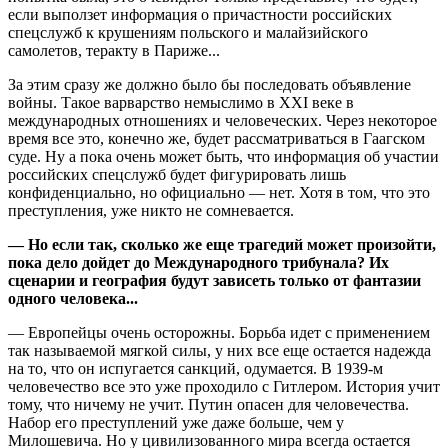
если выползет информация о причастности российских
спецслужб к крушениям польского и малайзийского
самолетов, теракту в Париже...
За этим сразу же должно было бы последовать объявление
войны. Такое варварство немыслимо в XXI веке в
международных отношениях и человеческих. Через некоторое
время все это, конечно же, будет рассматриваться в Гаагском
суде. Ну а пока очень может быть, что информация об участии
российских спецслужб будет фигурировать лишь
конфиденциально, но официально — нет. Хотя в том, что это
преступления, уже никто не сомневается.
— Но если так, сколько же еще трагедий может произойти,
пока дело дойдет до Международного трибунала? Их
сценарии и география будут зависеть только от фантазии
одного человека...
— Европейцы очень осторожны. Борьба идет с применением
так называемой мягкой силы, у них все еще остается надежда
на то, что он испугается санкций, одумается. В 1939-м
человечество все это уже проходило с Гитлером. История учит
тому, что ничему не учит. Путин опасен для человечества.
Набор его преступлений уже даже больше, чем у
Милошевича. Но у цивилизованного мира всегда остается