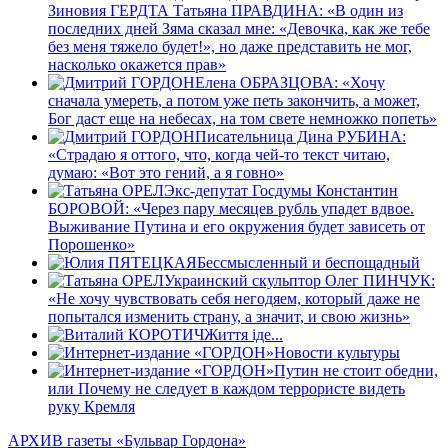
Зиновия ГЕРДТА Татьяна ПРАВДИНА: «В один из
последних дней Зяма сказал мне: «Девочка, как же тебе
без меня тяжело будет!», но даже представить не мог,
насколько окажется прав»
Елена ОБРАЗЦОВА: «Хочу
сначала умереть, а потом уже петь закончить, а может,
Бог даст еще на небесах, на том свете немножко попеть»
Писательница Дина РУБИНА:
«Страдаю я оттого, что, когда чей-то текст читаю,
думаю: «Вот это гений, а я говно»
Экс-депутат Госдумы Константин
БОРОВОЙ: «Через пару месяцев рубль упадет вдвое.
Выживание Путина и его окружения будет зависеть от
Порошенко»
Бессмысленный и беспощадный
Украинский скульптор Олег ПИНЧУК:
«Не хочу чувствовать себя негодяем, который даже не
попытался изменить страну, а значит, и свою жизнь»
Життя іде...
Новости культуры
Путин не стоит обедни,
или Почему не следует в каждом террористе видеть
руку Кремля
АРХИВ газеты «Бульвар Гордона»