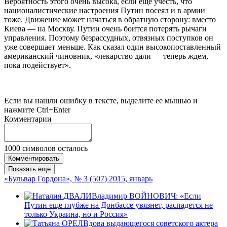
Вероятность этого очень высока, если еще учесть, что
националистические настроения Путин посеял и в армии
тоже. Движение может начаться в обратную сторону: вместо
Киева — на Москву. Путин очень боится потерять рычаги
управления. Поэтому безрассудных, отвязных поступков он
уже совершает меньше. Как сказал один высокопоставленный
американский чиновник, «лекарство дали — теперь ждем,
пока подействует».
Если вы нашли ошибку в тексте, выделите ее мышью и
нажмите Ctrl+Enter
Комментарии
1000
символов осталось
Комментировать
Показать еще
«Бульвар Гордона», № 3 (507) 2015, январь
Владимир ВОЙНОВИЧ: «Если
Путин еще глубже на Донбассе увязнет, распадется не
только Украина, но и Россия»
Вдова выдающегося советского актера