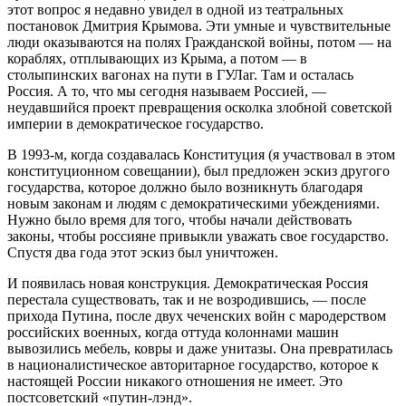
этот вопрос я недавно увидел в одной из театральных
постановок Дмитрия Крымова. Эти умные и чувствительные
люди оказываются на полях Гражданской войны, потом — на
кораблях, отплывающих из Крыма, а потом — в
столыпинских вагонах на пути в ГУЛаг. Там и осталась
Россия. А то, что мы сегодня называем Россией, —
неудавшийся проект превращения осколка злобной советской
империи в демократическое государство.
В 1993-м, когда создавалась Конституция (я участвовал в этом
конституционном совещании), был предложен эскиз другого
государства, которое должно было возникнуть благодаря
новым законам и людям с демократическими убеждениями.
Нужно было время для того, чтобы начали действовать
законы, чтобы россияне привыкли уважать свое государство.
Спустя два года этот эскиз был уничтожен.
И появилась новая конструкция. Демократическая Россия
перестала существовать, так и не возродившись, — после
прихода Путина, после двух чеченских войн с мародерством
российских военных, когда оттуда колоннами машин
вывозились мебель, ковры и даже унитазы. Она превратилась
в националистическое авторитарное государство, которое к
настоящей России никакого отношения не имеет. Это
постсоветский «путин-лэнд».