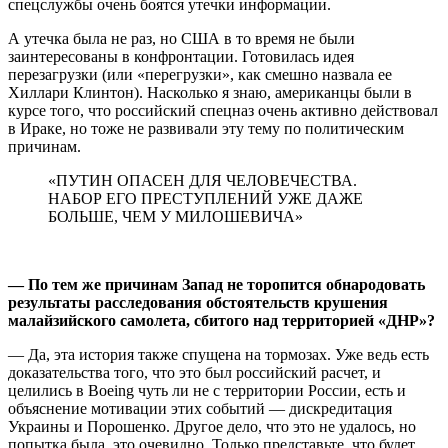
спецслужбы очень боятся утечки информации.
А утечка была не раз, но США в то время не были
заинтересованы в конфронтации. Готовилась идея
перезагрузки (или «перегрузки», как смешно назвала ее
Хиллари Клинтон). Насколько я знаю, американцы были в
курсе того, что российский спецназ очень активно действовал
в Ираке, но тоже не развивали эту тему по политическим
причинам.
«ПУТИН ОПАСЕН ДЛЯ ЧЕЛОВЕЧЕСТВА.
НАБОР ЕГО ПРЕСТУПЛЕНИЙ УЖЕ ДАЖЕ
БОЛЬШЕ, ЧЕМ У МИЛОШЕВИЧА»
— По тем же причинам Запад не торопится обнародовать
результаты расследования обстоятельств крушения
малайзийского самолета, сбитого над территорией «ДНР»?
— Да, эта история также спущена на тормозах. Уже ведь есть
доказательства того, что это был российский расчет, и
целились в Boeing чуть ли не с территории России, есть и
объяснение мотивации этих событий — дискредитация
Украины и Порошенко. Другое дело, что это не удалось, но
попытка была, это очевидно. Только представьте, что будет,