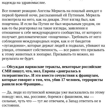
надежда на здравомыслие.
Все помнят реакцию Ангелы Меркель на пошлый анекдот о
первой брачной ночи, рассказанный ей Путиным. Меркель
посмотрела на него, как на дикаря. Этот взгляд был, как
пощечина. И если бы Путин не был моральным уродом, он
как-то бы реагировал на такие взгляды, заявления и
отношение к себе международного сообщества, от которого
получает дипломатические «пощечины». Требовать от него
соблюдения международных норм, как и от бандитов
«лугандонии», которые держат людей в подвалах, убивают на
улицах, отнимают собственность, — все равно что призывать
к этому животных в зоопарке. Призывать-то можно, но
результата не будет.
— Обсуждая парижские теракты, не­ко­торые российские
СМИ пишут, что, мол, Европа «доигралась в
толерантность». И это вместо сочувствия к французам,
которые говорят о том, что, убив 17 человек, террористы
ранили всю Францию...
— Да, люди из путинской команды уже высказались по этому
поводу: мол, мы, россияне, боремся с фашизмом, мы —
сильные, чуть что — тут же отвечаем, а Запад ответить не в
состоянии.