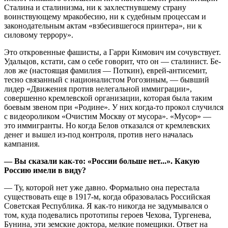
Сталина и сталинизма, ни к захлестнувшему страну
воинствующему мракобесию, ни к судебным процессам и
законодательным актам «взбесившегося принтера», ни к
силовому террору».
Это откровенные фашисты, а Гарри Кимович им сочувствует.
Удальцов, кстати, сам о себе говорит, что он — сталинист. Бе­
лов же (настоящая фамилия — Поткин), ев­рей-антисемит,
тесно связанный с нацио­налистом Рогозиным, — бывший
лидер «Дви­жения против нелегальной иммиграции»,
совершенно кремлевской организации, которая была таким
боевым звеном при «Родине». У них когда-то прокол случился
с видеороликом «Очистим Москву от мусора». «Мусор» —
это иммигранты. Но когда Белов отказался от кремлевских
денег и вышел из-под контроля, против него началась
кампания.
— Вы сказали как-то: «России больше нет...». Какую
Россию имели в виду?
— Ту, которой нет уже давно. Формально она перестала
существовать еще в 1917-м, когда образовалась Российская
Советская Республика. Я как-то никогда не задумывался о
том, куда подевались прототипы героев Чехова, Тургенева,
Бунина, эти земские доктора, мелкие помещики. Ответ на