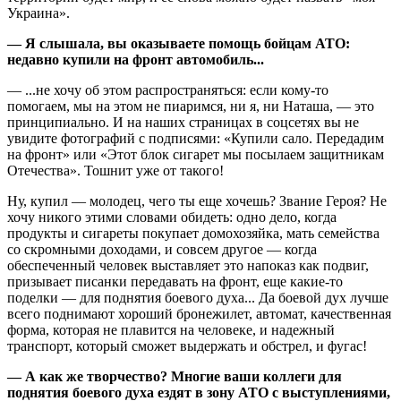
Украина».
— Я слышала, вы оказываете помощь бойцам АТО:
недавно купили на фронт автомобиль...
— ...не хочу об этом распространяться: если кому-то
помогаем, мы на этом не пиаримся, ни я, ни Наташа, — это
принципиально. И на наших страницах в соцсетях вы не
увидите фотографий с подписями: «Купили сало. Передадим
на фронт» или «Этот блок сигарет мы посылаем защитникам
Отечества». Тошнит уже от такого!
Ну, купил — молодец, чего ты еще хочешь? Звание Героя? Не
хочу никого этими словами обидеть: одно дело, когда
продукты и сигареты покупает домохозяйка, мать семейства
со скромными доходами, и совсем другое — когда
обеспеченный человек выставляет это напоказ как подвиг,
призывает писанки передавать на фронт, еще какие-то
поделки — для поднятия боевого духа... Да боевой дух лучше
всего поднимают хороший бронежилет, автомат, качественная
форма, которая не плавится на человеке, и надежный
транспорт, который сможет выдержать и обстрел, и фугас!
— А как же творчество? Многие ваши коллеги для
поднятия боевого духа ездят в зону АТО с выступлениями,