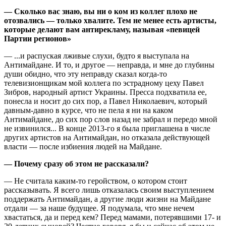
— Сколько вас знаю, вы ни о ком из коллег плохо не
отозвались — только хвалите. Тем не менее есть артисты,
которые делают вам антирекламу, называя «певицей
Партии регионов»
— ...и распуская лживые слухи, будто я выступала на
Антимайдане. И то, и другое — неправда, и мне до глубины
души обидно, что эту неправду сказал когда-то
телевизионщикам мой коллега по эстрадному цеху Павел
Зибров, народный артист Украины. Пресса подхватила ее,
понесла и носит до сих пор, а Павел Николаевич, который
давным-давно в курсе, что не пела я ни на каком
Антимайдане, до сих пор слов назад не забрал и передо мной
не извинился... В конце 2013-го я была приглашена в числе
других артистов на Антимайдан, но отказала действующей
власти — после избиения людей на Майдане.
— Почему сразу об этом не рассказали?
— Не считала каким-то геройством, о котором стоит
рассказывать. Я всего лишь отказалась своим выступлением
поддержать Антимайдан, а другие люди жизни на Майдане
отдали — за наше будущее. Я подумала, что мне нечем
хвастаться, да и перед кем? Перед мамами, потерявшими 17- и