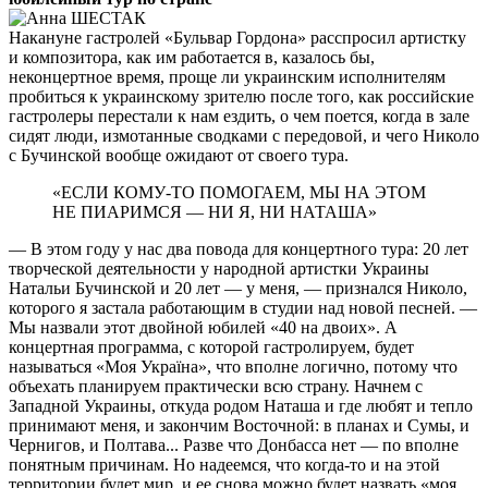
Накануне гастролей «Бульвар Гордона» расспросил артистку
и композитора, как им работается в, казалось бы,
неконцертное время, проще ли украинским исполнителям
пробиться к украинскому зрителю после того, как российские
гастролеры перестали к нам ездить, о чем поется, когда в зале
сидят люди, измотанные сводками с передовой, и чего Николо
с Бучинской вообще ожидают от своего тура.
«ЕСЛИ КОМУ-ТО ПОМОГАЕМ, МЫ НА ЭТОМ
НЕ ПИАРИМСЯ — НИ Я, НИ НАТАША»
— В этом году у нас два повода для концертного тура: 20 лет
творческой деятельности у народной артистки Украины
Натальи Бучинской и 20 лет — у меня, — признался Николо,
которого я застала работающим в студии над новой песней. —
Мы назвали этот двойной юбилей «40 на двоих». А
концертная программа, с которой гастролируем, будет
называться «Моя Україна», что вполне логично, потому что
объехать планируем практически всю страну. Начнем с
Западной Украины, откуда родом Наташа и где любят и тепло
принимают меня, и закончим Восточной: в планах и Сумы, и
Чернигов, и Полтава... Разве что Донбасса нет — по вполне
понятным причинам. Но надеемся, что когда-то и на этой
территории будет мир, и ее снова можно будет назвать «моя