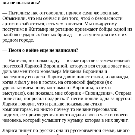
вы не пытались?
— Пытались: нас отговорили, причем сами же военные.
Объяснили, что им сейчас и без того, чтоб о безопасности
артистов заботиться, есть чем заняться. Мы по-другому
поступим: в Житомир на ротацию приезжают бойцы одной из
наиболее ударных боевых бригад — выступим для них в их
родном городе.
— Песен о войне еще не написали?
— Написал, но только одну — в соавторстве с замечательной
поэтессой Ларисой Ворониной, которую вся страна знает как
дочь знаменитого модельера Михаила Воронина и
наследницу его дела. Лариса давно пишет стихи, и однажды,
когда я был у нее в гостях, на отцовской фабрике (я с
удовольствием ношу костюмы от Воронина, в них и
выступаю), она показала мне сборник «Сновидения». Открыл,
полистал, попросил подарить. И песни пошли одна за другой!
Лариса говорит, что и раньше показывала стихи
композиторам, но никто почему-то не заинтересовался:
видимо, ее произведения просто ждали своего часа и своего
человека, который услышит ту музыку, которая в них звучит.
Лариса пишет по-русски: она из русскоязычной семьи, много