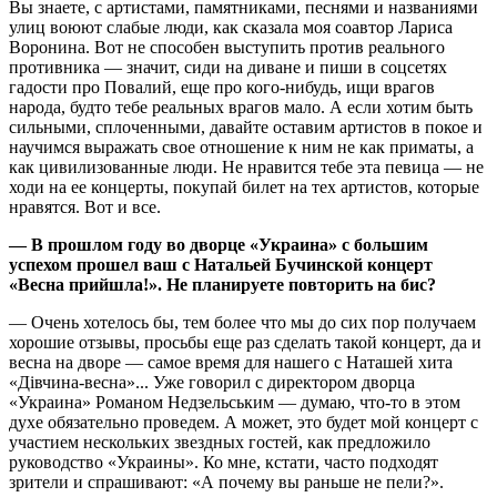
Вы знаете, с артистами, памятниками, песнями и названиями
улиц воюют слабые люди, как сказала моя соавтор Лариса
Воронина. Вот не способен выступить против реального
противника — значит, сиди на диване и пиши в соцсетях
гадости про Повалий, еще про кого-нибудь, ищи врагов
народа, будто тебе реальных врагов мало. А если хотим быть
сильными, сплоченными, давайте оставим артистов в покое и
научимся выражать свое отношение к ним не как приматы, а
как цивилизованные люди. Не нравится тебе эта певица — не
ходи на ее концерты, покупай билет на тех артистов, которые
нравятся. Вот и все.
— В прошлом году во дворце «Украина» с большим
успехом прошел ваш с Натальей Бучинской концерт
«Весна прийшла!». Не планируете повторить на бис?
— Очень хотелось бы, тем более что мы до сих пор получаем
хорошие отзывы, просьбы еще раз сделать такой концерт, да и
весна на дворе — самое время для нашего с Наташей хита
«Дівчина-весна»... Уже говорил с директором дворца
«Украина» Романом Недзельським — думаю, что-то в этом
духе обязательно проведем. А может, это будет мой концерт с
участием нескольких звездных гостей, как предложило
руководство «Украины». Ко мне, кстати, часто подходят
зрители и спрашивают: «А почему вы раньше не пели?».