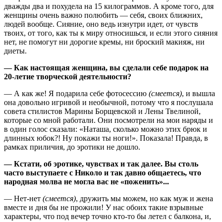
дважды два и похудела на 15 килограммов. А кроме того, для
женщины очень важно полюбить — себя, своих ближних,
людей вообще. Сияние, оно ведь изнутри идет, от чувств
твоих, от того, как ты к миру относишься, и если этого сияния
нет, не помогут ни дорогие кремы, ни броский макияж, ни
диеты.
— Как настоящая женщина, вы сделали себе подарок на
20-летие творческой деятельности?
— А как же! Я подарила себе фотосессию
(смеется)
, и вышла
она довольно игривой и необычной, потому что я послушала
совета стилистов Марины Борщевской и Лены Твелиной,
которые со мной работали. Они посмотрели на мои наряды и
в один голос сказали: «Наташа, сколько можно этих брюк и
длинных юбок?! Ну покажи ты ноги!». Показала! Правда, в
рамках приличия, до эротики не дошло.
— Кстати, об эротике, чувствах и так далее. Вы столь
часто выступаете с Николо и так давно общаетесь, что
народная молва не могла вас не «поженить»...
— Нет-нет
(смеется)
, дружить мы можем, но как муж и жена
вместе и дня бы не прожили! У нас обоих такие взрывные
характеры, что под вечер точно кто-то бы летел с балкона, и,