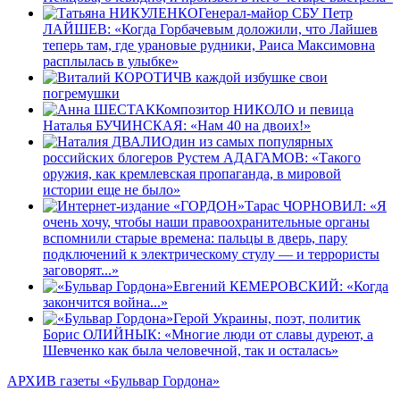
Генерал-майор СБУ Петр
ЛАЙШЕВ: «Когда Горбачевым доложили, что Лайшев
теперь там, где урановые рудники, Раиса Максимовна
расплылась в улыбке»
В каждой избушке свои
погремушки
Композитор НИКОЛО и певица
Наталья БУЧИНСКАЯ: «Нам 40 на двоих!»
Один из самых популярных
российских блогеров Рустем АДАГАМОВ: «Такого
оружия, как кремлевская пропаганда, в мировой
истории еще не было»
Тарас ЧОРНОВИЛ: «Я
очень хочу, чтобы наши правоохранительные органы
вспомнили старые времена: пальцы в дверь, пару
подключений к электрическому стулу — и террористы
заговорят...»
Евгений КЕМЕРОВСКИЙ: «Когда
закончится война...»
Герой Украины, поэт, политик
Борис ОЛИЙНЫК: «Многие люди от славы дуреют, а
Шевченко как была человечной, так и осталась»
АРХИВ газеты «Бульвар Гордона»