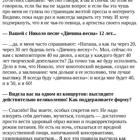
20-летних сыновей? Честно говоря, я бы и сейчас об этом не
говорила, если бы вы не задали вопрос и если бы эта чушь
про меня не гуляла по страницам желтой прессы и интернету.
Видимо, пока надо раз и навсегда закрыть эту тему. И хочу
подчеркнуть, что я не чья-то певица, а артистка своего народа.
— Вашей с Николо песне «Дівчина-весна» 12 лет...
— ...да, и меня часто спрашивают: «Наташа, а как ты через 20,
через 30 лет будешь петь «Дівчину-весну»?». Мол, сейчас-то
вам с композитором 40 на двоих, а когда у каждого будет 40
лет творческой деятельности? Да точно так же буду исполнять.
Дело в том, что Николо, этот конотопский ведьмак, создал не
песню, а заклинание: чем дольше я ее исполняю, тем лучше
выгляжу. Я всегда буду «дівчина-весна»: и когда мне будет 40,
и в 50, и в 60!
— Видела вас на одном из концертов: выглядите
действительно великолепно! Как поддерживаете форму?
— Спасибо! Вы знаете, особых секретов нет. Не надо
изнурять себя диетами, мучиться, голодать — достаточно
просто вести здоровый образ жизни и подкорректировать
режим питания. Не есть на ночь, отказаться от вредной
искусственной пищи, напичканной консервантами,
газированных напитков... Я все эти правила выучила как