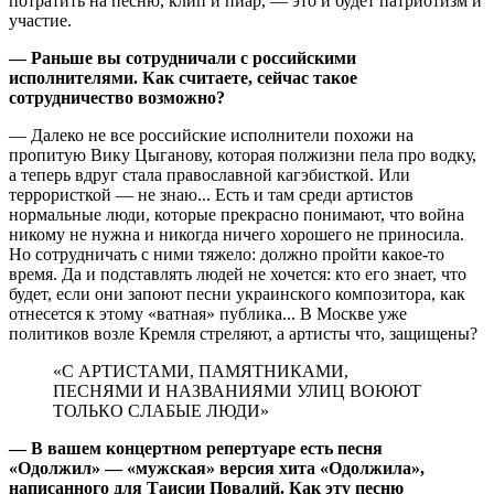
потратить на песню, клип и пиар, — это и будет патриотизм и
участие.
— Раньше вы сотрудничали с российскими
исполнителями. Как считаете, сейчас такое
сотрудничество возможно?
— Далеко не все российские исполнители похожи на
пропитую Вику Цыганову, которая полжизни пела про водку,
а теперь вдруг стала православной кагэбисткой. Или
террористкой — не знаю... Есть и там среди артистов
нормальные люди, которые прекрасно понимают, что война
никому не нужна и никогда ничего хорошего не приносила.
Но сотрудничать с ними тяжело: должно пройти какое-то
время. Да и подставлять людей не хочется: кто его знает, что
будет, если они запоют песни украинского композитора, как
отнесется к этому «ватная» публика... В Москве уже
политиков возле Кремля стреляют, а артисты что, защищены?
«С АРТИСТАМИ, ПАМЯТНИКАМИ,
ПЕСНЯМИ И НАЗВАНИЯМИ УЛИЦ ВОЮЮТ
ТОЛЬКО СЛАБЫЕ ЛЮДИ»
— В вашем концертном репертуаре есть песня
«Одолжил» — «мужская» версия хита «Одолжила»,
написанного для Таисии Повалий. Как эту песню