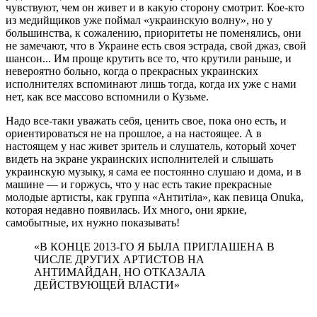
чувствуют, чем он живет и в какую сторону смотрит. Кое-кто
из медийщиков уже поймал «украинскую волну», но у
большинства, к сожалению, приоритеты не поменялись, они
не замечают, что в Украине есть своя эстрада, свой джаз, свой
шансон... Им проще крутить все то, что крутили раньше, и
невероятно больно, когда о прекрасных украинских
исполнителях вспоминают лишь тогда, когда их уже с нами
нет, как все массово вспомнили о Кузьме.
Надо все-таки уважать себя, ценить свое, пока оно есть, и
ориентироваться не на прошлое, а на настоящее. А в
настоящем у нас живет зритель и слушатель, который хочет
видеть на экране украинских исполнителей и слышать
украинскую музыку, я сама ее постоянно слушаю и дома, и в
машине — и горжусь, что у нас есть такие прекрасные
молодые артисты, как группа «Антитіла», как певица Onuka,
которая недавно появилась. Их много, они яркие,
самобытные, их нужно показывать!
«В КОНЦЕ 2013-ГО Я БЫЛА ПРИГЛАШЕНА В
ЧИСЛЕ ДРУГИХ АРТИСТОВ НА
АНТИМАЙДАН, НО ОТКАЗАЛА
ДЕЙСТВУЮЩЕЙ ВЛАСТИ»