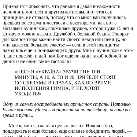
Приходится объяснять, что раньше я давал возможность
исполнять мои песни другим артистам, и от этого, в
принципе, не страдал, потому что со многими получилось
прекрасное сотрудничество, а с некоторыми, как вот с
Натальей Бучинской, сложилась дружба, которой уже 15 лет и
которую можно назвать Дружбой с большой буквы. Говорят,
для композитора важно найти своего певца или певицу, но
мне кажется, большое счастье — если в этой певице ты
находишь еще и понимающего друга. Мне с Бучинской в этом
плане повезло, и дай нам Бог еще не один такой юбилей на
двоих и не одни такие гастроли!
«ПЕСНЯ «УКРАЇНА» ЗВУЧИТ НЕ ТРИ
МИНУТЫ, А 10, А ТО И 20: ЗРИТЕЛИ СТОЯТ
СО СЛЕЗАМИ В ГЛАЗАХ, КАК ВО ВРЕМЯ
ИСПОЛНЕНИЯ ГИМНА, И НЕ ХОТЯТ
УХОДИТЬ!»
Одну из самых востребованных артисток страны Наталью
Бучинскую мне удалось «допросить» по телефону: певица все
время в пути...
— Мне кажется, главная цель нашего с Николо тура, —
поддержать и еще больше, еще сильнее объединить людей, —
сказала Наталья, — показать, что да, мы живем на разных