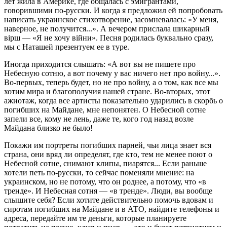
лет жила в Америке, где общалась с эмигрантами,
говорившими по-русски. И когда я предложил ей попробовать
написать украинское стихотворение, засомневалась: «У меня,
наверное, не получится...». А вечером прислала шикарный
вірш — «Я не хочу війни». Песня родилась буквально сразу,
мы с Наташей презентуем ее в туре.
Иногда приходится слышать: «А вот вы не пишете про
Небесную сотню, а вот почему у вас ничего нет про войну...».
Во-первых, теперь будет, но не про войну, а о том, как все мы
хотим мира и благополучия нашей стране. Во-вторых, этот
ажиотаж, когда все артисты показательно ударились в скорбь о
погибших на Майдане, мне непонятен. О Небесной сотне
запели все, кому не лень, даже те, кого год назад возле
Майдана близко не было!
Покажи им портреты погибших парней, чьи лица знает вся
страна, они вряд ли определят, где кто, тем не менее поют о
Небесной сотне, снимают клипы, пиарятся... Если раньше
хотели петь по-русски, то сейчас поменяли мнение: на
украинском, но не потому, что он роднее, а потому, что «в
тренде». И Небесная сотня — «в тренде». Люди, вы вообще
слышите себя? Если хотите действительно помочь вдовам и
сиротам погибших на Майдане и в АТО, найдите телефоны и
адреса, передайте им те деньги, которые планируете