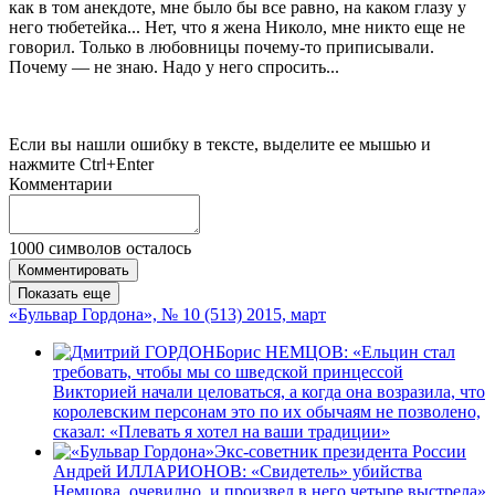
как в том анекдоте, мне было бы все равно, на каком глазу у
него тюбетейка... Нет, что я жена Николо, мне никто еще не
говорил. Только в любовницы почему-то приписывали.
Почему — не знаю. Надо у него спросить...
Если вы нашли ошибку в тексте, выделите ее мышью и
нажмите Ctrl+Enter
Комментарии
1000
символов осталось
Комментировать
Показать еще
«Бульвар Гордона», № 10 (513) 2015, март
Борис НЕМЦОВ: «Ельцин стал
требовать, чтобы мы со шведской принцессой
Викторией начали целоваться, а когда она возразила, что
королевским персонам это по их обычаям не позволено,
сказал: «Плевать я хотел на ваши традиции»
Экс-советник президента России
Андрей ИЛЛАРИОНОВ: «Свидетель» убийства
Немцова, очевидно, и произвел в него четыре выстрела»