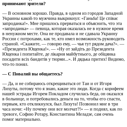
принимают зрители?
— В основном хорошо. Правда, в одном из городов Западной
Украины какой-то мужчина выкрикнул: «Ганьба! Це співає
запроданка!». Мне пришлось прерваться и объяснить, что эта
«запроданка» — певица, которая оказалась не в нужное время
в ненужном месте. Она не продавала и не сдавала Украину
России с потрохами, как те, кто имел возможность руководить
страной. «Скажите, — говорю ему, — чья тут рядом дача?». —
«Президента Ющенка!». — «Ну от зайдіть до Президента
Ющенка і попитайте, де лікарня майбутнього, де обіцянка
посадити всіх бандитів у тюрми...». И дядька притих! Видимо,
что-то понял.
— С Повалий вы общаетесь?
— Да, и не собираюсь открещиваться от Таи и от Игоря
Лихуты, потому что я знаю, какие это люди. Когда с корифеем
нашей эстрады Игорем Покладом случилась беда, он оказался
в больнице, и потребовались деньги на то, чтобы его спасти,
первым, кто откликнулся, был Лихута! Позвонил мне в три
часа ночи: «Ну почему они все молчат?!» — и поднял, как по
тревоге, Софию Ротару, Константина Меладзе, сам очень
помог материально.