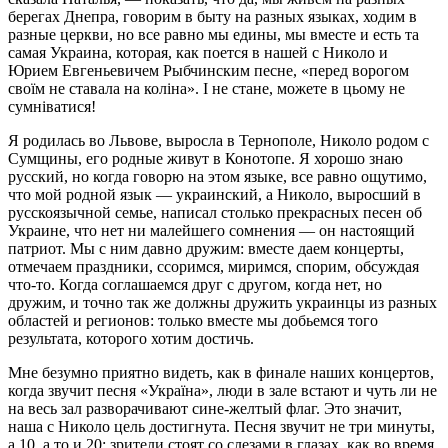
берегах Днепра, говорим в быту на разных языках, ходим в
разные церкви, но все равно мы едины, мы вместе и есть та
самая Украина, которая, как поется в нашей с Николо и
Юрием Евгеньевичем Рыбчинским песне, «перед ворогом
своїм не ставала на коліна». І не стане, можете в цьому не
сумніватися!
Я родилась во Львове, выросла в Тернополе, Николо родом с
Сумщины, его родные живут в Конотопе. Я хорошо знаю
русский, но когда говорю на этом языке, все равно ощутимо,
что мой родной язык — украинский, а Николо, выросший в
русскоязычной семье, написал столько прекрасных песен об
Украине, что нет ни малейшего сомнения — он настоящий
патриот. Мы с ним давно дружим: вместе даем концерты,
отмечаем праздники, ссоримся, миримся, спорим, обсуждая
что-то. Когда соглашаемся друг с другом, когда нет, но
дружим, и точно так же должны дружить украинцы из разных
областей и регионов: только вместе мы добьемся того
результата, которого хотим достичь.
Мне безумно приятно видеть, как в финале наших концертов,
когда звучит песня «Україна», люди в зале встают и чуть ли не
на весь зал разворачивают сине-желтый флаг. Это значит,
наша с Николо цель достигнута. Песня звучит не три минуты,
а 10, а то и 20: зрители стоят со слезами в глазах, как во время