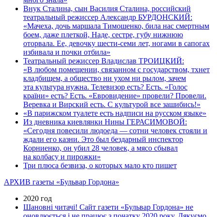
Внук Сталина, сын Василия Сталина, российский
театральный режиссер Александр БУРДОНСКИЙ:
«Мачеха, дочь маршала Тимошенко, била нас смертным
боем, даже плеткой, Наде, сестре, губу нижнюю
оторвала. Ее, девочку шести-семи лет, ногами в сапогах
избивала и почки отбила»
Театральный режиссер Владислав ТРОИЦКИЙ:
«В любом помещении, связанном с государством, тхнет
кладбищем, а общество ни ухом ни рылом, зачем
эта культура нужна. Телевизор есть? Есть. «Голос
країни» есть? Есть. «Евровидение» провели? Провели.
Веревка и Вирский есть. С культурой все зашибись!»
«В парижском туалете есть надписи на русском языке»
Из дневника киевлянки Нины ГЕРАСИМОВОЙ:
«Сегодня повесили людоеда — сотни человек стояли и
ждали его казни. Это был бездарный инспектор
Корниенко, он убил 28 человек, а мясо сбывал
на колбасу и пирожки»
Три плюса безвиза, о которых мало кто пишет
АРХИВ газеты «Бульвар Гордона»
2020 год
Шановні читачі! Сайт газети «Бульвар Гордона» не
оновлюється і не працює з початку 2020 року. Дякуємо