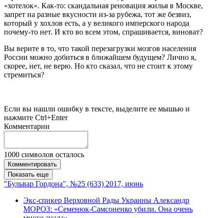
«хотелок». Как-то: скандальная реновация жилья в Москве,
запрет на разные вкусности из-за рубежа, тот же безвиз,
который у хохлов есть, а у великого имперского народа
почему-то нет. И кто во всем этом, спрашивается, виноват?
Вы верите в то, что такой перезагрузки мозгов населения
России можно добиться в ближайшем будущем? Лично я,
скорее, нет, не верю. Но кто сказал, что не стоит к этому
стремиться?
Если вы нашли ошибку в тексте, выделите ее мышью и
нажмите Ctrl+Enter
Комментарии
1000
символов осталось
Комментировать
Показать еще
"Бульвар Гордона", №25 (633) 2017, июнь
Экс-спикер Верховной Рады Украины Александр
МОРОЗ: «Семенюк-Самсоненко убили. Она очень
много знала»