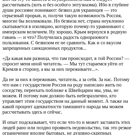
рассчитывать (хоть и без особого энтузиазма). Ибо в глубине
души россияне понимают: безвиз для украинцев — это
серьезный прорыв, и, получи такую возможность Россия,
многие бы возликовали. Но безвиза нет, страна неуклонно
скатывается в изоляцию, которую почему-то уравнивают с
имперским величием. Ну хорошо, Крым вернулся в родную
гавань — и что? Получилась радость одноразового
пользования. С безвизом ее не сравнить. Как и со вкусом
запрещенных санкционных продуктов...
«Да какая вам разница, что там происходит, в той России? —
спросит меня иной читатель. — Мы тут стараемся уйти от
Кремля в сторону, а вы за них переживаете...».
Да не за них я переживаю, читатель, а за себя. За нас. Потому
что нам с государством Россия на роду написано жить по
соседству, переехать поближе к Швейцарии мы, увы, не
можем. И потому нам должно быть небезразлично, кто
управляет этим государством на данный момент. А также на
какой процент адекватности тамошнего народа мы можем
рассчитывать здесь и сейчас.
И опыт подсказывает, что если что-то и может заставить этих
людей рано или поздно проявить недовольство, так это резкое
ограничение вполне бытовых, не духовно-скрепных