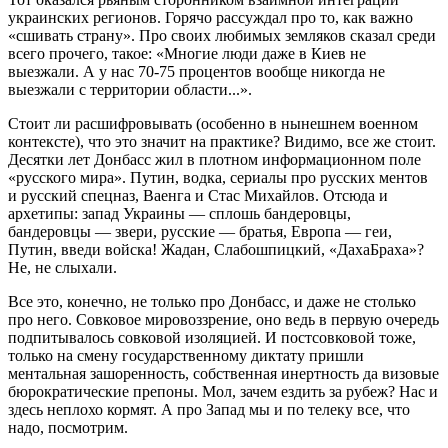
украинских регионов. Горячо рассуждал про то, как важно
«сшивать страну». Про своих любимых земляков сказал среди
всего прочего, такое: «Многие люди даже в Киев не
выезжали. А у нас 70-75 процентов вообще никогда не
выезжали с территории области...».
Стоит ли расшифровывать (особенно в нынешнем военном
контексте), что это значит на практике? Видимо, все же стоит.
Десятки лет Донбасс жил в плотном информационном поле
«русского мира». Путин, водка, сериалы про русских ментов
и русский спецназ, Ваенга и Стас Михайлов. Отсюда и
архетипы: запад Украины — сплошь бандеровцы,
бандеровцы — звери, русские — братья, Европа — геи,
Путин, введи войска! Жадан, Слабошпицкий, «ДахаБраха»?
Не, не слыхали.
Все это, конечно, не только про Донбасс, и даже не столько
про него. Совковое мировоззрение, оно ведь в первую очередь
подпитывалось совковой изоляцией. И постсовковой тоже,
только на смену государственному диктату пришли
ментальная зашоренность, собственная инертность да визовые
бюрократические препоны. Мол, зачем ездить за рубеж? Нас и
здесь неплохо кормят. А про Запад мы и по телеку все, что
надо, посмотрим.