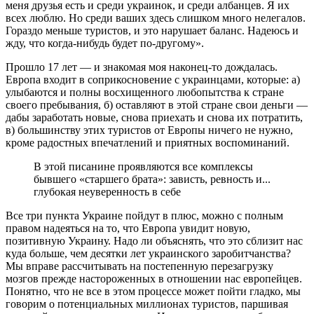
меня друзья есть и среди украинок, и среди албанцев. Я их
всех люблю. Но среди ваших здесь слишком много нелегалов.
Гораздо меньше туристов, и это нарушает баланс. Надеюсь и
жду, что когда-нибудь будет по-другому».
Прошло 17 лет — и знакомая моя наконец-то дождалась.
Европа входит в соприкосновение с украинцами, которые: а)
улыбаются и полны восхищенного любопытства к стране
своего пребывания, б) оставляют в этой стране свои деньги —
дабы заработать новые, снова приехать и снова их потратить,
в) большинству этих туристов от Европы ничего не нужно,
кроме радостных впечатлений и приятных воспоминаний.
В этой писанине проявляются все комплексы
бывшего «старшего брата»: зависть, ревность и...
глубокая неуверенность в себе
Все три пункта Украине пойдут в плюс, можно с полным
правом надеяться на то, что Европа увидит новую,
позитивную Украину. Надо ли объяснять, что это сблизит нас
куда больше, чем десятки лет украинского заробитчанства?
Мы вправе рассчитывать на постепенную перезагрузку
мозгов прежде настороженных в отношении нас европейцев.
Понятно, что не все в этом процессе может пойти гладко, мы
говорим о потенциальных миллионах туристов, паршивая