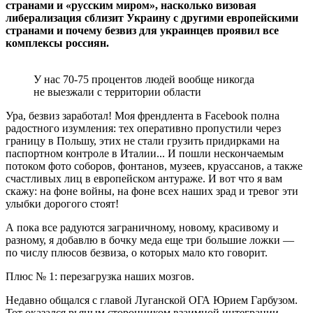
странами и «русским миром», насколько визовая
либерализация сблизит Украину с другими европейскими
странами и почему безвиз для украинцев проявил все
комплексы россиян.
У нас 70-75 процентов людей вообще никогда
не выезжали с территории области
Ура, безвиз заработал! Моя френдлента в Facebook полна
радостного изумления: тех оперативно пропустили через
границу в Польшу, этих не стали грузить придирками на
паспортном контроле в Италии... И пошли нескончаемым
потоком фото соборов, фонтанов, музеев, круассанов, а также
счастливых лиц в европейском антураже. И вот что я вам
скажу: на фоне войны, на фоне всех наших зрад и тревог эти
улыбки дорогого стоят!
А пока все радуются заграничному, новому, красивому и
разному, я добавлю в бочку меда еще три большие ложки —
по числу плюсов безвиза, о которых мало кто говорит.
Плюс № 1: перезагрузка наших мозгов.
Недавно общался с главой Луганской ОГА Юрием Гарбузом.
Тот оказался рьяным сторонником взаимной интеграции