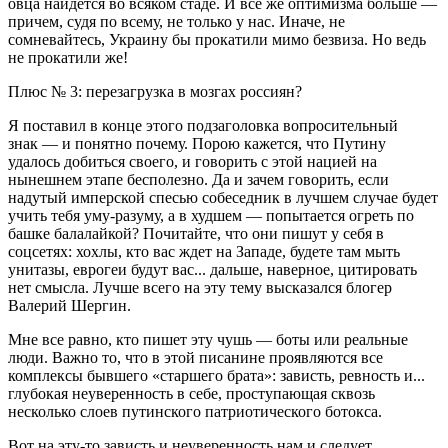
овца найдется во всяком стаде. И все же оптимизма больше —
причем, судя по всему, не только у нас. Иначе, не
сомневайтесь, Украину бы прокатили мимо безвиза. Но ведь
не прокатили же!
Плюс № 3: перезагрузка в мозгах россиян?
Я поставил в конце этого подзаголовка вопросительный
знак — и понятно почему. Порою кажется, что Путину
удалось добиться своего, и говорить с этой нацией на
нынешнем этапе бесполезно. Да и зачем говорить, если
надутый имперской спесью собеседник в лучшем случае будет
учить тебя уму-разуму, а в худшем — попытается огреть по
башке балалайкой? Почитайте, что они пишут у себя в
соцсетях: хохлы, кто вас ждет на Западе, будете там мыть
унитазы, еврогеи будут вас... дальше, наверное, цитировать
нет смысла. Лучше всего на эту тему высказался блогер
Валерий Шергин.
Мне все равно, кто пишет эту чушь — боты или реальные
люди. Важно то, что в этой писанине проявляются все
комплексы бывшего «старшего брата»: зависть, ревность и...
глубокая неуверенность в себе, проступающая сквозь
несколько слоев путинского патриотического ботокса.
Вот на эту-то зависть и неуверенность нам и следует