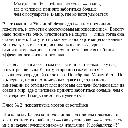
Мы сделали большой шаг из совка — в мир,
где о человеке принято заботиться больше,
чем о государстве. В мир, где хочется улыбаться
Выстраданный Украиной безвиз должен и с препонами
покончить, и отчасти с местечковым мировоззрением. Европу
надо понимать очно, чувствовать на ощупь — лишь тогда она
станет своей. Попутно и свое место на карте мира осознаешь.
Контекст, как известно, основа познания. А верная
самоидентификация — непременное условие выработки
эффективного жизненного плана.
«Так ведь с этим безвизом все активные и толковые у вас,
насмотревшись на Европу, скоро поразъезжаются!» —
слышится злорадный голос из-за Поребрика. Может быть. Но,
во-первых, не все. А во-вторых, даже еще одна волна
эмиграции не отменяет главного: мы сделали большой шаг из
совка в мир, где о человеке принято заботиться больше, чем о
государстве. В мир, где хочется улыбаться.
Плюс № 2: перезагрузка мозгов европейцев.
«На каналах Берлускони украинок в основном показывают
как проституток, албанцев — как сутенеров», — жаловалась
мне в начале нулевых знакомая итальянка. И добавляла: «У