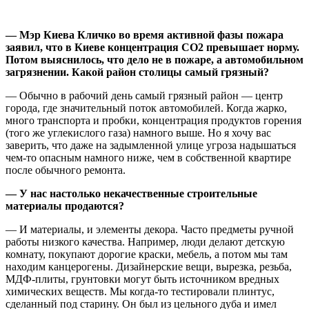
— Мэр Киева Кличко во время активной фазы пожара
заявил, что в Киеве концентрация СО2 превышает норму.
Потом выяснилось, что дело не в пожаре, а автомобильном
загрязнении. Какой район столицы самый грязный?
— Обычно в рабочий день самый грязный район — центр
города, где значительный поток автомобилей. Когда жарко,
много транспорта и пробки, концентрация продуктов горения
(того же углекислого газа) намного выше. Но я хочу вас
заверить, что даже на задымленной улице угроза надышаться
чем-то опасным намного ниже, чем в собственной квартире
после обычного ремонта.
— У нас настолько некачественные строительные
материалы продаются?
— И материалы, и элементы декора. Часто предметы ручной
работы низкого качества. Например, люди делают детскую
комнату, покупают дорогие краски, мебель, а потом мы там
находим канцерогены. Дизайнерские вещи, вырезка, резьба,
МДФ-плиты, грунтовки могут быть источником вредных
химических веществ. Мы когда-то тестировали плинтус,
сделанный под старину. Он был из цельного дуба и имел