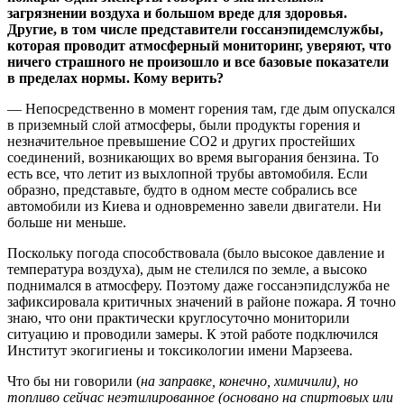
загрязнении воздуха и большом вреде для здоровья.
Другие, в том числе представители госсанэпидемслужбы,
которая проводит атмосферный мониторинг, уверяют, что
ничего страшного не произошло и все базовые показатели
в пределах нормы. Кому верить?
— Непосредственно в момент горения там, где дым опускался
в приземный слой атмосферы, были продукты горения и
незначительное превышение СО2 и других простейших
соединений, возникающих во время выгорания бензина. То
есть все, что летит из выхлопной трубы автомобиля. Если
образно, представьте, будто в одном месте собрались все
автомобили из Киева и одновременно завели двигатели. Ни
больше ни меньше.
Поскольку погода способствовала (было высокое давление и
температура воздуха), дым не стелился по земле, а высоко
поднимался в атмосферу. Поэтому даже госсанэпидслужба не
зафиксировала критичных значений в районе пожара. Я точно
знаю, что они практически круглосуточно мониторили
ситуацию и проводили замеры. К этой работе подключился
Институт экогигиены и токсикологии имени Марзеева.
Что бы ни говорили (
на заправке, конечно, химичили), но
топливо сейчас неэтилированное (основано на спиртовых или