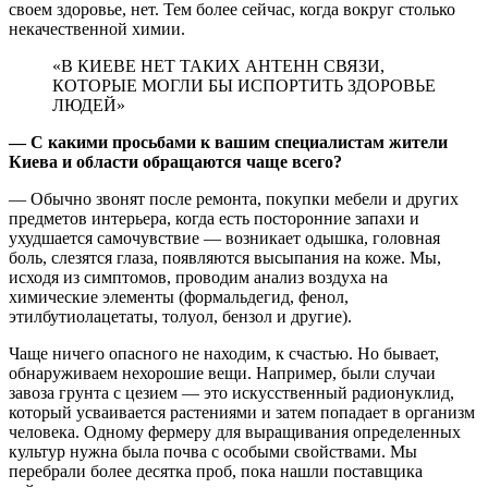
своем здоровье, нет. Тем более сейчас, когда вокруг столько
некачественной химии.
«В КИЕВЕ НЕТ ТАКИХ АНТЕНН СВЯЗИ,
КОТОРЫЕ МОГЛИ БЫ ИСПОРТИТЬ ЗДОРОВЬЕ
ЛЮДЕЙ»
— С какими просьбами к вашим специалистам жители
Киева и области обращаются чаще всего?
— Обычно звонят после ремонта, покупки мебели и других
предметов интерьера, когда есть посторонние запахи и
ухудшается самочувствие — возникает одышка, головная
боль, слезятся глаза, появляются высыпания на коже. Мы,
исходя из симптомов, проводим анализ воздуха на
химические элементы (формальдегид, фенол,
этилбутиолацетаты, толуол, бензол и другие).
Чаще ничего опасного не находим, к счастью. Но бывает,
обнаруживаем нехорошие вещи. Например, были случаи
завоза грунта с цезием — это искусственный радионуклид,
который усваивается растениями и затем попадает в организм
человека. Одному фермеру для выращивания определенных
культур нужна была почва с особыми свойствами. Мы
перебрали более десятка проб, пока нашли поставщика