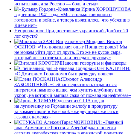
испытываю, а за Россию — боль и стыд»
Киевлянка Ирина ХОРОШУНОВА
в дневнике 1941 года: «Мы столько говорили о
готовности к войне, а теперь выяснилось, что убежищ в
Киеве нет»
Непризнанное Приднестровье: украинский Донбасс 20
лет спустя?
Вице-премьер Молдовы Виктор
ОСИПОВ: «Что показывает опыт Приднестровья? Мы
не можем уйти друг от друга. Это же не кусок сыра,
который легко отрезать или передать другому»
Надоели говоруны и фантазеры
Олег КАЛУГИН:
«С Дмитрием Гордоном я бы в разведку пошел»
Эколог Александр
ЗАБОЛОТНЫЙ: «Сейчас вероятность отравиться
нитратами намного выше, чем купить клубнику или
укроп, на который выпала сажа от пожара на нефтебазе»
Одессит из США подал
на луганчанку из Германии жалобу в прокуратуру
за комментарий в Facebook «жидву пора сжигать в
газовых камерах»
Тарас ЧОРНОВИЛ: «Главный
враг Армении не Россия, а Азербайджан, но если
сегодня «карабахская группа» в армянской политике