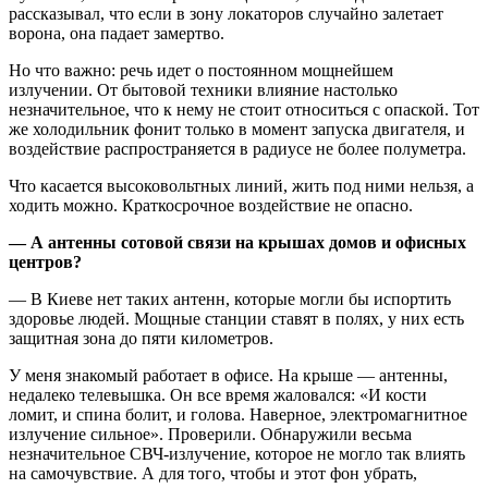
рассказывал, что если в зону локаторов случайно залетает
ворона, она падает замертво.
Но что важно: речь идет о постоянном мощнейшем
излучении. От бытовой техники влияние настолько
незначительное, что к нему не стоит относиться с опаской. Тот
же холодильник фонит только в момент запуска двигателя, и
воздействие распространяется в радиусе не более полуметра.
Что касается высоковольтных линий, жить под ними нельзя, а
ходить можно. Краткосрочное воздействие не опасно.
— А антенны сотовой связи на крышах домов и офисных
центров?
— В Киеве нет таких антенн, которые могли бы испортить
здоровье людей. Мощные станции ставят в полях, у них есть
защитная зона до пяти километров.
У меня знакомый работает в офисе. На крыше — антенны,
недалеко телевышка. Он все время жаловался: «И кости
ломит, и спина болит, и голова. Наверное, электромагнитное
излучение сильное». Проверили. Обнаружили весьма
незначительное СВЧ-излучение, которое не могло так влиять
на самочувствие. А для того, чтобы и этот фон убрать,