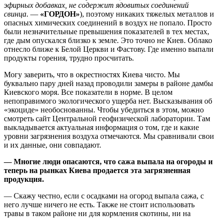
эфирных добавках, не содержит ядовитых соединений
свинца
. —
«ГОРДОН»
), поэтому никаких тяжелых металлов и
опасных химических соединений в воздух не попало. Просто
были незначительные превышения показателей в тех местах,
где дым опускался близко к земле. Это точно не Киев. Облако
отнесло ближе к Белой Церкви и Фастову. Где именно выпали
продукты горения, трудно просчитать.
Могу заверить, что в окрестностях Киева чисто. Мы
буквально пару дней назад проводили замеры в районе дамбы
Киевского моря. Все показатели в норме. В целом
непоправимого экологического ущерба нет. Высказывания об
«экоциде» не­обоснованны. Чтобы убедиться в этом, можно
смотреть сайт Центральной геофизической лаборатории. Там
выкладывается актуальная информация о том, где и какие
уровни загрязнения воздуха отмечаются. Мы сравнивали свои
и их данные, они совпадают.
— Многие люди опасаются, что сажа выпала на огороды и
теперь на рынках Киева продается эта загрязненная
продукция.
— Скажу честно, если с осадками на огород выпала сажа, с
него лучше ничего не есть. Также не стоит использовать
травы в таком районе ни для кормления скотины, ни на