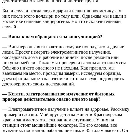
действительно качественного и чистого грунта.
Были случаи, когда людям дарили вещи или косметику, а у
них после этого волдыри по телу шли. Однажды мы нашли в
косметике сильные канцерогены. Но это исключительный
случай.
— Випы к вам обращаются за консультацией?
— Вип-персоны вызывают по тому же поводу, что и другие
люди. Просят измерить электромагнитное излучение,
обследовать дома и рабочие кабинеты после ремонта или
покупки мебели. Также мы проверяли салоны авто или яхты.
Обычно ничего опасного не находим. Как правило, мы
выезжаем на место, проводим замеры, исследуем образцы,
даем официальное заключение и готовы в суде подтвердить
достоверность своих исследований.
— Кстати, электромагнитное излучение от бытовых
приборов действительно опасно или это миф?
— Электромагнитное излучение влияет на здоровье. Расскажу
пример из жизни. Мой друг детства живет в Красноярском
крае и занимается отслеживанием спутников. У них на
станции стоят мощнейшие локаторы. По его словам, все
мужчины, постоянно работающие там, к 35 годам лысеют. Он