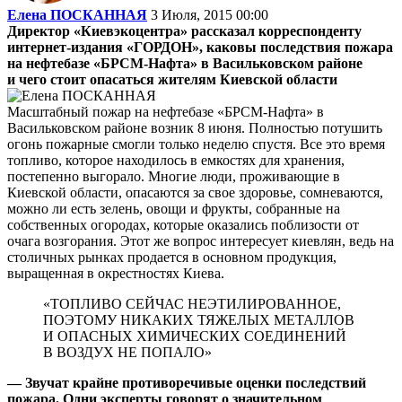
Елена ПОСКАННАЯ
3 Июля, 2015 00:00
Директор «Киевэкоцентра» рассказал корреспонденту
интернет-издания «ГОРДОН», каковы последствия пожара
на нефтебазе «БРСМ-Нафта» в Васильковском районе
и чего стоит опасаться жителям Киевской области
Масштабный пожар на нефтебазе «БРСМ-Нафта» в
Васильковском районе возник 8 июня. Полностью потушить
огонь пожарные смогли только неделю спустя. Все это время
топливо, которое находилось в емкостях для хранения,
постепенно выгорало. Многие люди, проживающие в
Киевской области, опасаются за свое здоровье, сомневаются,
можно ли есть зелень, овощи и фрукты, собранные на
собственных огородах, которые оказались поблизости от
очага возгорания. Этот же вопрос интересует киевлян, ведь на
столичных рынках продается в основном продукция,
выращенная в окрестностях Киева.
«ТОПЛИВО СЕЙЧАС НЕЭТИЛИРОВАННОЕ,
ПОЭТОМУ НИКАКИХ ТЯЖЕЛЫХ МЕТАЛЛОВ
И ОПАСНЫХ ХИМИЧЕСКИХ СОЕДИНЕНИЙ
В ВОЗДУХ НЕ ПОПАЛО»
— Звучат крайне противоречивые оценки последствий
пожара. Одни эксперты говорят о значительном