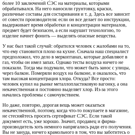
более 10 заключений СЭС на материалы, которыми
обрабатывался. На него наносили грунтовку, краски,
различные составы для состаривания и т. д. Здесь все зависит
от совести производителя: если он все делает по инструкции,
выдерживает время обработки и концентрации материалов,
предмет будет безопасен, а если нарушит технологию, то
изделие начнет фонить — выделять опасные вещества.
У нас был такой случай: обратился человек с жалобами на то,
что ему становится плохо на кухне. Сначала наш специалист
предположил, что дело в меркоптанах, которые добавляют в
газ, чтобы он имел запах. Однако тесты воздуха ничего не
показали. Тогда мы подумали, что может быть занос с улицы,
через балкон. Померяли воздух на балконе, и оказалось, что
там высокая концентрация хлора. Откуда? Все просто:
человек купил на рынке металлопластиковую вагонку, а она
некачественная и постоянно выделяет хлор. Из-за этого
начались проблемы с самочувствием.
Но даже, повторю, дорогая вещь может оказаться
некачественной, поэтому, когда что-то покупаете в магазине,
не стесняйтесь просить сертификат СЭС. Если такой
документ есть, уже хорошо. Значит, продавец и фирма-
производитель хоть немного напрягались ради его получения.
Вы не зануда, ничего крамольного в том, что вы заботитесь о