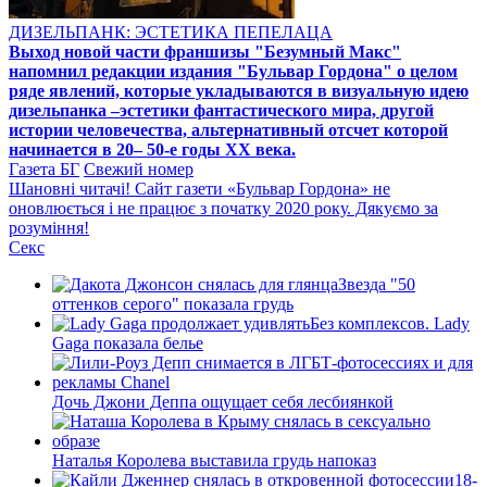
ДИЗЕЛЬПАНК: ЭСТЕТИКА ПЕПЕЛАЦА
Выход новой части франшизы "Безумный Макс"
напомнил редакции издания "Бульвар Гордона" о целом
ряде явлений, которые укладываются в визуальную идею
дизельпанка –эстетики фантастического мира, другой
истории человечества, альтернативный отсчет которой
начинается в 20– 50-е годы XX века.
Газета БГ
Свежий номер
Шановні читачі! Сайт газети «Бульвар Гордона» не
оновлюється і не працює з початку 2020 року. Дякуємо за
розуміння!
Секс
Звезда "50
оттенков серого" показала грудь
Без комплексов. Lady
Gaga показала белье
Дочь Джони Деппа ощущает себя лесбиянкой
Наталья Королева выставила грудь напоказ
18-