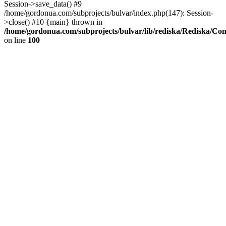
Session->save_data() #9
/home/gordonua.com/subprojects/bulvar/index.php(147): Session-
>close() #10 {main} thrown in
/home/gordonua.com/subprojects/bulvar/lib/rediska/Rediska/Co
on line
100