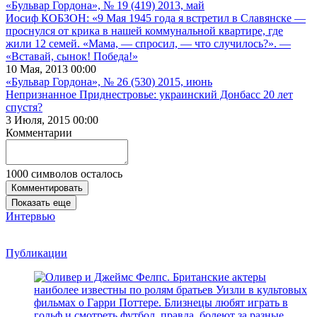
«Бульвар Гордона», № 19 (419) 2013, май
Иосиф КОБЗОН: «9 Мая 1945 года я встретил в Славянске —
проснулся от крика в нашей коммунальной квартире, где
жили 12 семей. «Мама, — спросил, — что случилось?». —
«Вставай, сынок! Победа!»
10 Мая, 2013 00:00
«Бульвар Гордона», № 26 (530) 2015, июнь
Непризнанное Приднестровье: украинский Донбасс 20 лет
спустя?
3 Июля, 2015 00:00
Комментарии
1000
символов осталось
Комментировать
Показать еще
Интервью
Публикации