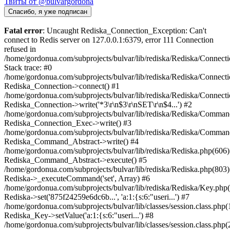
Твиты от @bulvargordona
Спасибо, я уже подписан
Fatal error
: Uncaught Rediska_Connection_Exception: Can't
connect to Redis server on 127.0.0.1:6379, error 111 Connection
refused in
/home/gordonua.com/subprojects/bulvar/lib/rediska/Rediska/Connect
Stack trace: #0
/home/gordonua.com/subprojects/bulvar/lib/rediska/Rediska/Connecti
Rediska_Connection->connect() #1
/home/gordonua.com/subprojects/bulvar/lib/rediska/Rediska/Connect
Rediska_Connection->write('*3\r\n$3\r\nSET\r\n$4...') #2
/home/gordonua.com/subprojects/bulvar/lib/rediska/Rediska/Comman
Rediska_Connection_Exec->write() #3
/home/gordonua.com/subprojects/bulvar/lib/rediska/Rediska/Comman
Rediska_Command_Abstract->write() #4
/home/gordonua.com/subprojects/bulvar/lib/rediska/Rediska.php(606)
Rediska_Command_Abstract->execute() #5
/home/gordonua.com/subprojects/bulvar/lib/rediska/Rediska.php(803)
Rediska->_executeCommand('set', Array) #6
/home/gordonua.com/subprojects/bulvar/lib/rediska/Rediska/Key.php(
Rediska->set('875f24259e6dc6b...', 'a:1:{s:6:"useri...') #7
/home/gordonua.com/subprojects/bulvar/lib/classes/session.class.php(
Rediska_Key->setValue('a:1:{s:6:"useri...') #8
/home/gordonua.com/subprojects/bulvar/lib/classes/session.class.php(