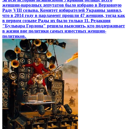
женщин-народных депутатов было избрано в Верховную
Раду VIII созыва. Комитет избирателей Украины заявил,
что в 2014 году в парламент прошли 47 женщин, тогда как
в первом созыве Рады их было только 11. Редакция
"Бульвара Гордона" решила выяснить, кто поддерживает
в жизни вне политики самых известных женщин-
политиков.