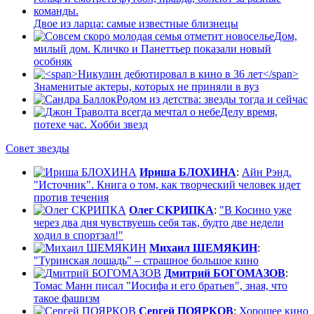
Двое из ларца: самые известные близнецы
Дом,
милый дом. Кличко и Панеттьер показали новый
особняк
Знаменитые актеры, которых не приняли в вуз
Родом из детства: звезды тогда и сейчас
Делу время,
потехе час. Хобби звезд
Совет звезды
Ириша БЛОХИНА
:
Айн Рэнд.
"Источник". Книга о том, как творческий человек идет
против течения
Олег СКРИПКА
:
"В Косино уже
через два дня чувствуешь себя так, будто две недели
ходил в спортзал!"
Михаил ШЕМЯКИН
:
"Туринская лошадь" – страшное большое кино
Дмитрий БОГОМАЗОВ
:
Томас Манн писал "Иосифа и его братьев", зная, что
такое фашизм
Сергей ПОЯРКОВ
:
Хорошее кино