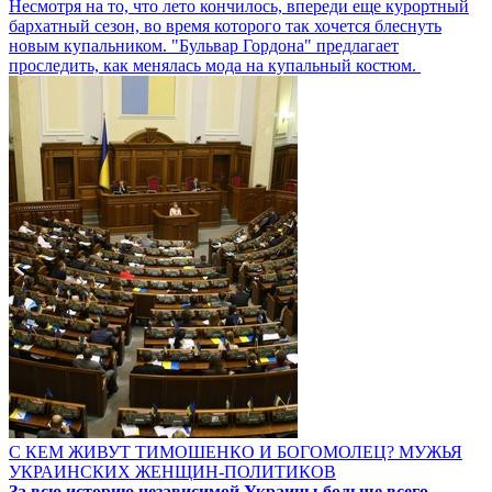
Несмотря на то, что лето кончилось, впереди еще курортный
бархатный сезон, во время которого так хочется блеснуть
новым купальником. "Бульвар Гордона" предлагает
проследить, как менялась мода на купальный костюм.
С КЕМ ЖИВУТ ТИМОШЕНКО И БОГОМОЛЕЦ? МУЖЬЯ
УКРАИНСКИХ ЖЕНЩИН-ПОЛИТИКОВ
За всю историю независимой Украины больше всего