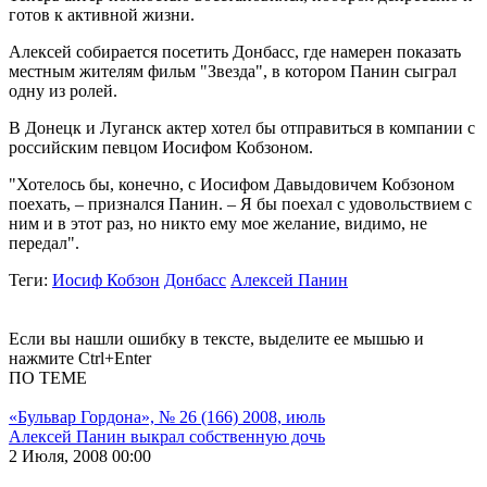
готов к активной жизни.
Алексей собирается посетить Донбасс, где намерен показать
местным жителям фильм "Звезда", в котором Панин сыграл
одну из ролей.
В Донецк и Луганск актер хотел бы отправиться в компании с
российским певцом Иосифом Кобзоном.
"Хотелось бы, конечно, с Иосифом Давыдовичем Кобзоном
поехать, – признался Панин. – Я бы поехал с удовольствием с
ним и в этот раз, но никто ему мое желание, видимо, не
передал".
Теги
:
Иосиф Кобзон
Донбасс
Алексей Панин
Если вы нашли ошибку в тексте, выделите ее мышью и
нажмите Ctrl+Enter
ПО ТЕМЕ
«Бульвар Гордона», № 26 (166) 2008, июль
Алексей Панин выкрал собственную дочь
2 Июля, 2008 00:00