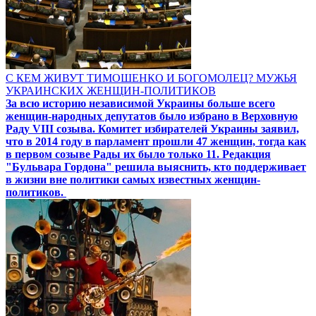
С КЕМ ЖИВУТ ТИМОШЕНКО И БОГОМОЛЕЦ? МУЖЬЯ
УКРАИНСКИХ ЖЕНЩИН-ПОЛИТИКОВ
За всю историю независимой Украины больше всего
женщин-народных депутатов было избрано в Верховную
Раду VIII созыва. Комитет избирателей Украины заявил,
что в 2014 году в парламент прошли 47 женщин, тогда как
в первом созыве Рады их было только 11. Редакция
"Бульвара Гордона" решила выяснить, кто поддерживает
в жизни вне политики самых известных женщин-
политиков.