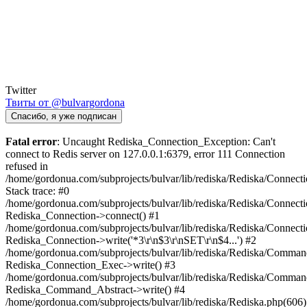
Twitter
Твиты от @bulvargordona
Спасибо, я уже подписан
Fatal error
: Uncaught Rediska_Connection_Exception: Can't
connect to Redis server on 127.0.0.1:6379, error 111 Connection
refused in
/home/gordonua.com/subprojects/bulvar/lib/rediska/Rediska/Connect
Stack trace: #0
/home/gordonua.com/subprojects/bulvar/lib/rediska/Rediska/Connecti
Rediska_Connection->connect() #1
/home/gordonua.com/subprojects/bulvar/lib/rediska/Rediska/Connect
Rediska_Connection->write('*3\r\n$3\r\nSET\r\n$4...') #2
/home/gordonua.com/subprojects/bulvar/lib/rediska/Rediska/Comman
Rediska_Connection_Exec->write() #3
/home/gordonua.com/subprojects/bulvar/lib/rediska/Rediska/Comman
Rediska_Command_Abstract->write() #4
/home/gordonua.com/subprojects/bulvar/lib/rediska/Rediska.php(606)