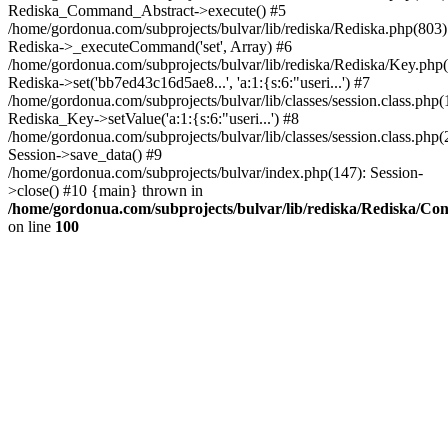
Rediska_Command_Abstract->execute() #5
/home/gordonua.com/subprojects/bulvar/lib/rediska/Rediska.php(803)
Rediska->_executeCommand('set', Array) #6
/home/gordonua.com/subprojects/bulvar/lib/rediska/Rediska/Key.php(
Rediska->set('bb7ed43c16d5ae8...', 'a:1:{s:6:"useri...') #7
/home/gordonua.com/subprojects/bulvar/lib/classes/session.class.php(
Rediska_Key->setValue('a:1:{s:6:"useri...') #8
/home/gordonua.com/subprojects/bulvar/lib/classes/session.class.php(
Session->save_data() #9
/home/gordonua.com/subprojects/bulvar/index.php(147): Session-
>close() #10 {main} thrown in
/home/gordonua.com/subprojects/bulvar/lib/rediska/Rediska/Co
on line
100