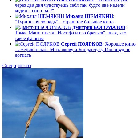
через два дня чувствуешь себя так, будто две недели
ходил в спортзал!"
Михаил ШЕМЯКИН
:
"Туринская лошадь" – страшное большое кино
Дмитрий БОГОМАЗОВ
:
Томас Манн писал "Иосифа и его братьев", зная, что
такое фашизм
Сергей ПОЯРКОВ
:
Хорошее кино
– американское. Михалкову и Бондарчуку Голливуд не
догнать
Спецпроекты