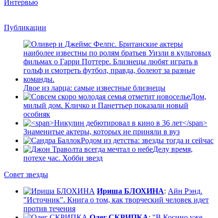
Интервью
Публикации
Двое из ларца: самые известные близнецы
Дом,
милый дом. Кличко и Панеттьер показали новый
особняк
Знаменитые актеры, которых не приняли в вуз
Родом из детства: звезды тогда и сейчас
Делу время,
потехе час. Хобби звезд
Совет звезды
Ириша БЛОХИНА
:
Айн Рэнд.
"Источник". Книга о том, как творческий человек идет
против течения
Олег СКРИПКА
:
"В Косино уже