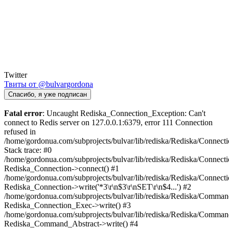
Twitter
Твиты от @bulvargordona
Спасибо, я уже подписан
Fatal error
: Uncaught Rediska_Connection_Exception: Can't
connect to Redis server on 127.0.0.1:6379, error 111 Connection
refused in
/home/gordonua.com/subprojects/bulvar/lib/rediska/Rediska/Connect
Stack trace: #0
/home/gordonua.com/subprojects/bulvar/lib/rediska/Rediska/Connecti
Rediska_Connection->connect() #1
/home/gordonua.com/subprojects/bulvar/lib/rediska/Rediska/Connect
Rediska_Connection->write('*3\r\n$3\r\nSET\r\n$4...') #2
/home/gordonua.com/subprojects/bulvar/lib/rediska/Rediska/Comman
Rediska_Connection_Exec->write() #3
/home/gordonua.com/subprojects/bulvar/lib/rediska/Rediska/Comman
Rediska_Command_Abstract->write() #4