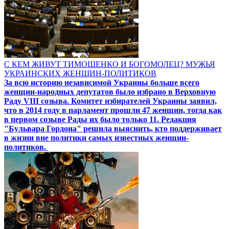
С КЕМ ЖИВУТ ТИМОШЕНКО И БОГОМОЛЕЦ? МУЖЬЯ
УКРАИНСКИХ ЖЕНЩИН-ПОЛИТИКОВ
За всю историю независимой Украины больше всего
женщин-народных депутатов было избрано в Верховную
Раду VIII созыва. Комитет избирателей Украины заявил,
что в 2014 году в парламент прошли 47 женщин, тогда как
в первом созыве Рады их было только 11. Редакция
"Бульвара Гордона" решила выяснить, кто поддерживает
в жизни вне политики самых известных женщин-
политиков.