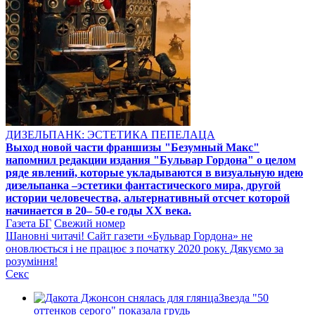
ДИЗЕЛЬПАНК: ЭСТЕТИКА ПЕПЕЛАЦА
Выход новой части франшизы "Безумный Макс"
напомнил редакции издания "Бульвар Гордона" о целом
ряде явлений, которые укладываются в визуальную идею
дизельпанка –эстетики фантастического мира, другой
истории человечества, альтернативный отсчет которой
начинается в 20– 50-е годы XX века.
Газета БГ
Свежий номер
Шановні читачі! Сайт газети «Бульвар Гордона» не
оновлюється і не працює з початку 2020 року. Дякуємо за
розуміння!
Секс
Звезда "50
оттенков серого" показала грудь