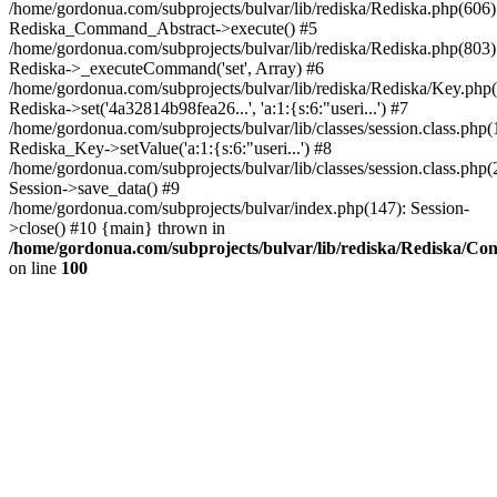
/home/gordonua.com/subprojects/bulvar/lib/rediska/Rediska.php(606)
Rediska_Command_Abstract->execute() #5
/home/gordonua.com/subprojects/bulvar/lib/rediska/Rediska.php(803)
Rediska->_executeCommand('set', Array) #6
/home/gordonua.com/subprojects/bulvar/lib/rediska/Rediska/Key.php(
Rediska->set('4a32814b98fea26...', 'a:1:{s:6:"useri...') #7
/home/gordonua.com/subprojects/bulvar/lib/classes/session.class.php(
Rediska_Key->setValue('a:1:{s:6:"useri...') #8
/home/gordonua.com/subprojects/bulvar/lib/classes/session.class.php(
Session->save_data() #9
/home/gordonua.com/subprojects/bulvar/index.php(147): Session-
>close() #10 {main} thrown in
/home/gordonua.com/subprojects/bulvar/lib/rediska/Rediska/Co
on line
100