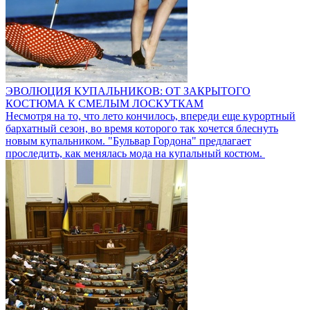
ЭВОЛЮЦИЯ КУПАЛЬНИКОВ: ОТ ЗАКРЫТОГО
КОСТЮМА К СМЕЛЫМ ЛОСКУТКАМ
Несмотря на то, что лето кончилось, впереди еще курортный
бархатный сезон, во время которого так хочется блеснуть
новым купальником. "Бульвар Гордона" предлагает
проследить, как менялась мода на купальный костюм.