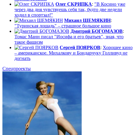
Олег СКРИПКА
:
"В Косино уже
через два дня чувствуешь себя так, будто две недели
ходил в спортзал!"
Михаил ШЕМЯКИН
:
"Туринская лошадь" – страшное большое кино
Дмитрий БОГОМАЗОВ
:
Томас Манн писал "Иосифа и его братьев", зная, что
такое фашизм
Сергей ПОЯРКОВ
:
Хорошее кино
– американское. Михалкову и Бондарчуку Голливуд не
догнать
Спецпроекты