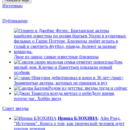
Показать еще
Интервью
Публикации
Двое из ларца: самые известные близнецы
Дом,
милый дом. Кличко и Панеттьер показали новый
особняк
Знаменитые актеры, которых не приняли в вуз
Родом из детства: звезды тогда и сейчас
Делу время,
потехе час. Хобби звезд
Совет звезды
Ириша БЛОХИНА
:
Айн Рэнд.
"Источник". Книга о том, как творческий человек идет
против течения