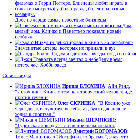
Двое из ларца: самые известные близнецы
Дом,
милый дом. Кличко и Панеттьер показали новый
особняк
Знаменитые актеры, которых не приняли в вуз
Родом из детства: звезды тогда и сейчас
Делу время,
потехе час. Хобби звезд
Совет звезды
Ириша БЛОХИНА
:
Айн Рэнд.
"Источник". Книга о том, как творческий человек идет
против течения
Олег СКРИПКА
:
"В Косино уже
через два дня чувствуешь себя так, будто две недели
ходил в спортзал!"
Михаил ШЕМЯКИН
:
"Туринская лошадь" – страшное большое кино
Дмитрий БОГОМАЗОВ
:
Томас Манн писал "Иосифа и его братьев", зная, что