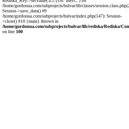
Rediska_Key->setValue('a:1:{s:6:"useri...') #8
/home/gordonua.com/subprojects/bulvar/lib/classes/session.class.php(
Session->save_data() #9
/home/gordonua.com/subprojects/bulvar/index.php(147): Session-
>close() #10 {main} thrown in
/home/gordonua.com/subprojects/bulvar/lib/rediska/Rediska/Co
on line
100