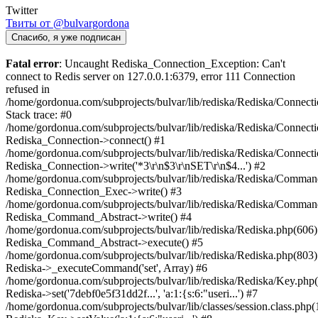
Twitter
Твиты от @bulvargordona
Спасибо, я уже подписан
Fatal error
: Uncaught Rediska_Connection_Exception: Can't
connect to Redis server on 127.0.0.1:6379, error 111 Connection
refused in
/home/gordonua.com/subprojects/bulvar/lib/rediska/Rediska/Connect
Stack trace: #0
/home/gordonua.com/subprojects/bulvar/lib/rediska/Rediska/Connecti
Rediska_Connection->connect() #1
/home/gordonua.com/subprojects/bulvar/lib/rediska/Rediska/Connect
Rediska_Connection->write('*3\r\n$3\r\nSET\r\n$4...') #2
/home/gordonua.com/subprojects/bulvar/lib/rediska/Rediska/Comman
Rediska_Connection_Exec->write() #3
/home/gordonua.com/subprojects/bulvar/lib/rediska/Rediska/Comman
Rediska_Command_Abstract->write() #4
/home/gordonua.com/subprojects/bulvar/lib/rediska/Rediska.php(606)
Rediska_Command_Abstract->execute() #5
/home/gordonua.com/subprojects/bulvar/lib/rediska/Rediska.php(803)
Rediska->_executeCommand('set', Array) #6
/home/gordonua.com/subprojects/bulvar/lib/rediska/Rediska/Key.php(
Rediska->set('7debf0e5f31dd2f...', 'a:1:{s:6:"useri...') #7
/home/gordonua.com/subprojects/bulvar/lib/classes/session.class.php(