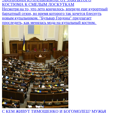
КОСТЮМА К СМЕЛЫМ ЛОСКУТКАМ
Несмотря на то, что лето кончилось, впереди еще курортный
бархатный сезон, во время которого так хочется блеснуть
новым купальником. "Бульвар Гордона" предлагает
проследить, как менялась мода на купальный костюм.
С КЕМ ЖИВУТ ТИМОШЕНКО И БОГОМОЛЕЦ? МУЖЬЯ