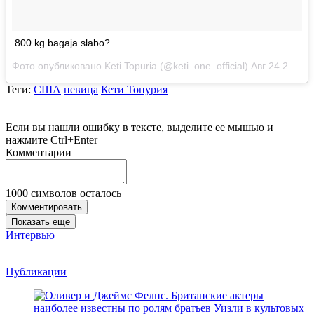
800 kg bagaja slabo?
Фото опубликовано Keti Topuria (@keti_one_official)
Авг 24 2015 в 4:27 PDT
Теги
:
США
певица
Кети Топурия
Если вы нашли ошибку в тексте, выделите ее мышью и
нажмите Ctrl+Enter
Комментарии
1000
символов осталось
Комментировать
Показать еще
Интервью
Публикации