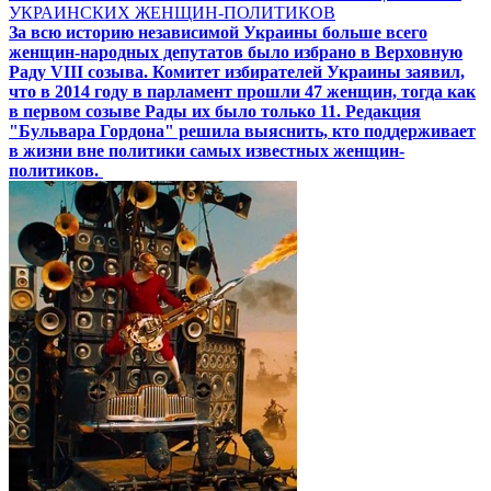
УКРАИНСКИХ ЖЕНЩИН-ПОЛИТИКОВ
За всю историю независимой Украины больше всего
женщин-народных депутатов было избрано в Верховную
Раду VIII созыва. Комитет избирателей Украины заявил,
что в 2014 году в парламент прошли 47 женщин, тогда как
в первом созыве Рады их было только 11. Редакция
"Бульвара Гордона" решила выяснить, кто поддерживает
в жизни вне политики самых известных женщин-
политиков.