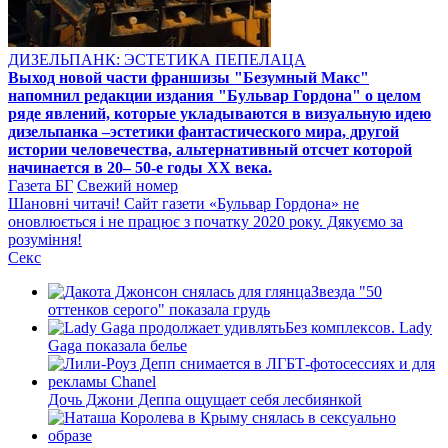
ДИЗЕЛЬПАНК: ЭСТЕТИКА ПЕПЕЛАЦА
Выход новой части франшизы "Безумный Макс"
напомнил редакции издания "Бульвар Гордона" о целом
ряде явлений, которые укладываются в визуальную идею
дизельпанка –эстетики фантастического мира, другой
истории человечества, альтернативный отсчет которой
начинается в 20– 50-е годы XX века.
Газета БГ
Свежий номер
Шановні читачі! Сайт газети «Бульвар Гордона» не
оновлюється і не працює з початку 2020 року. Дякуємо за
розуміння!
Секс
Звезда "50
оттенков серого" показала грудь
Без комплексов. Lady
Gaga показала белье
Дочь Джони Деппа ощущает себя лесбиянкой