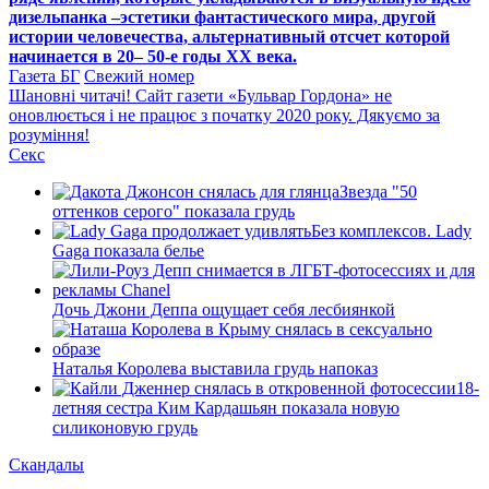
дизельпанка –эстетики фантастического мира, другой
истории человечества, альтернативный отсчет которой
начинается в 20– 50-е годы XX века.
Газета БГ
Свежий номер
Шановні читачі! Сайт газети «Бульвар Гордона» не
оновлюється і не працює з початку 2020 року. Дякуємо за
розуміння!
Секс
Звезда "50
оттенков серого" показала грудь
Без комплексов. Lady
Gaga показала белье
Дочь Джони Деппа ощущает себя лесбиянкой
Наталья Королева выставила грудь напоказ
18-
летняя сестра Ким Кардашьян показала новую
силиконовую грудь
Скандалы