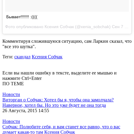
Бывает!!!!!!! :((((
Фото опубликовано Ксения Собчак (@xenia_sobchak)
Сен 7 2015 в 10:23 PDT
Комментируя сложившуюся ситуацию, сам Ларкин сказал, что
"все это шутка".
Теги
:
скандал
Ксения Собчак
Если вы нашли ошибку в тексте, выделите ее мышью и
нажмите Ctrl+Enter
ПО ТЕМЕ
Новости
Виторган о Собчак: Хотел бы я, чтобы она замолчала?
Наверное, хотел бы. Но это уже будет не она тогда
26 Августа, 2015 14:55
Новости
Собчак: Полюбите себя, и вам станет все равно, что о вас
думает какая-то там Ксения Собчак