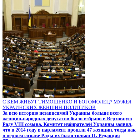
С КЕМ ЖИВУТ ТИМОШЕНКО И БОГОМОЛЕЦ? МУЖЬЯ
УКРАИНСКИХ ЖЕНЩИН-ПОЛИТИКОВ
За всю историю независимой Украины больше всего
женщин-народных депутатов было избрано в Верховную
Раду VIII созыва. Комитет избирателей Украины заявил,
что в 2014 году в парламент прошли 47 женщин, тогда как
в первом созыве Рады их было только 11. Редакция