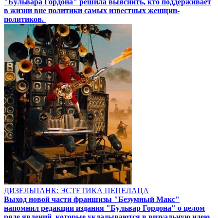
"Бульвара Гордона" решила выяснить, кто поддерживает
в жизни вне политики самых известных женщин-
политиков.
ДИЗЕЛЬПАНК: ЭСТЕТИКА ПЕПЕЛАЦА
Выход новой части франшизы "Безумный Макс"
напомнил редакции издания "Бульвар Гордона" о целом
ряде явлений, которые укладываются в визуальную идею