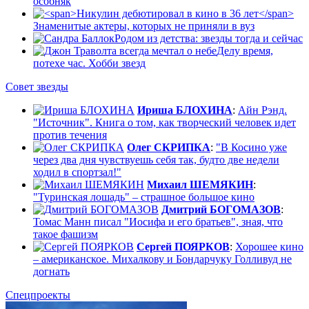
особняк
Знаменитые актеры, которых не приняли в вуз
Родом из детства: звезды тогда и сейчас
Делу время,
потехе час. Хобби звезд
Совет звезды
Ириша БЛОХИНА
:
Айн Рэнд.
"Источник". Книга о том, как творческий человек идет
против течения
Олег СКРИПКА
:
"В Косино уже
через два дня чувствуешь себя так, будто две недели
ходил в спортзал!"
Михаил ШЕМЯКИН
:
"Туринская лошадь" – страшное большое кино
Дмитрий БОГОМАЗОВ
:
Томас Манн писал "Иосифа и его братьев", зная, что
такое фашизм
Сергей ПОЯРКОВ
:
Хорошее кино
– американское. Михалкову и Бондарчуку Голливуд не
догнать
Спецпроекты