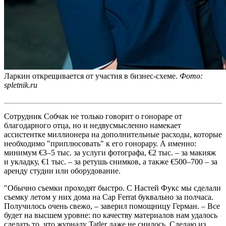
Ларкин открещивается от участия в бизнес-схеме.
Фото:
spletnik.ru
Сотрудник Собчак не только говорит о гонораре от
благодарного отца, но и недвусмысленно намекает
ассистентке миллионера на дополнительные расходы, которые
необходимо "приплюсовать" к его гонорару. А именно:
минимум €3–5 тыс. за услуги фотографа, €2 тыс. – за макияж
и укладку, €1 тыс. – за ретушь снимков, а также €500–700 – за
аренду студии или оборудование.
"Обычно съемки проходят быстро. С Настей Фукс мы сделали
съемку летом у них дома на Cap Ferrat буквально за полчаса.
Получилось очень свежо, – заверил помощницу Герман. – Все
будет на высшем уровне: по качеству материалов нам удалось
сделать то, что журналу Tatler даже не снилось. Сделаю из