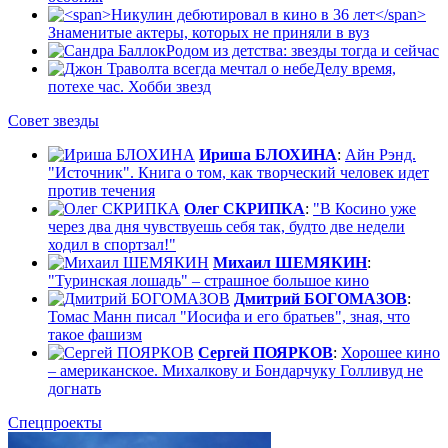
Знаменитые актеры, которых не приняли в вуз
Родом из детства: звезды тогда и сейчас
Делу время,
потехе час. Хобби звезд
Совет звезды
Ириша БЛОХИНА
:
Айн Рэнд.
"Источник". Книга о том, как творческий человек идет
против течения
Олег СКРИПКА
:
"В Косино уже
через два дня чувствуешь себя так, будто две недели
ходил в спортзал!"
Михаил ШЕМЯКИН
:
"Туринская лошадь" – страшное большое кино
Дмитрий БОГОМАЗОВ
:
Томас Манн писал "Иосифа и его братьев", зная, что
такое фашизм
Сергей ПОЯРКОВ
:
Хорошее кино
– американское. Михалкову и Бондарчуку Голливуд не
догнать
Спецпроекты