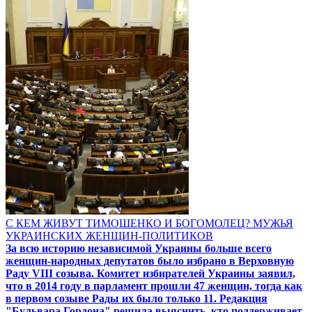
С КЕМ ЖИВУТ ТИМОШЕНКО И БОГОМОЛЕЦ? МУЖЬЯ
УКРАИНСКИХ ЖЕНЩИН-ПОЛИТИКОВ
За всю историю независимой Украины больше всего
женщин-народных депутатов было избрано в Верховную
Раду VIII созыва. Комитет избирателей Украины заявил,
что в 2014 году в парламент прошли 47 женщин, тогда как
в первом созыве Рады их было только 11. Редакция
"Бульвара Гордона" решила выяснить, кто поддерживает