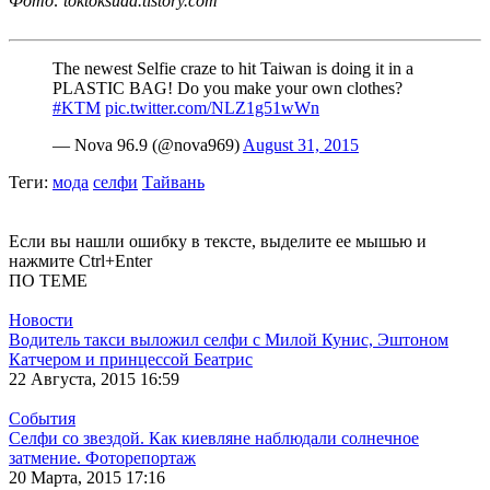
Фото: toktoksuda.tistory.com
The newest Selfie craze to hit Taiwan is doing it in a
PLASTIC BAG! Do you make your own clothes?
#KTM
pic.twitter.com/NLZ1g51wWn
— Nova 96.9 (@nova969)
August 31, 2015
Теги
:
мода
селфи
Тайвань
Если вы нашли ошибку в тексте, выделите ее мышью и
нажмите Ctrl+Enter
ПО ТЕМЕ
Новости
Водитель такси выложил селфи с Милой Кунис, Эштоном
Катчером и принцессой Беатрис
22 Августа, 2015 16:59
События
Селфи со звездой. Как киевляне наблюдали солнечное
затмение. Фоторепортаж
20 Марта, 2015 17:16