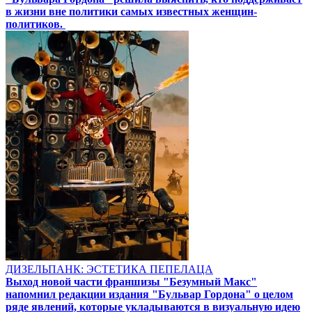
в жизни вне политики самых известных женщин-
политиков.
ДИЗЕЛЬПАНК: ЭСТЕТИКА ПЕПЕЛАЦА
Выход новой части франшизы "Безумный Макс"
напомнил редакции издания "Бульвар Гордона" о целом
ряде явлений, которые укладываются в визуальную идею