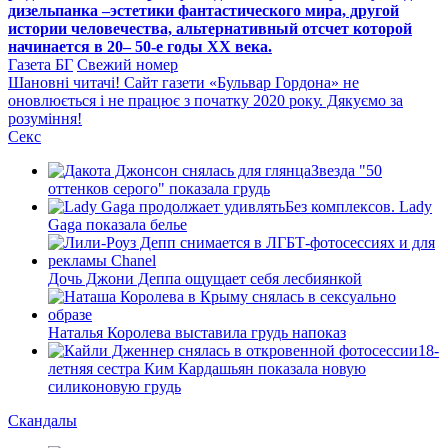
дизельпанка –эстетики фантастического мира, другой
истории человечества, альтернативный отсчет которой
начинается в 20– 50-е годы XX века.
Газета БГ
Свежий номер
Шановні читачі! Сайт газети «Бульвар Гордона» не
оновлюється і не працює з початку 2020 року. Дякуємо за
розуміння!
Секс
Звезда "50
оттенков серого" показала грудь
Без комплексов. Lady
Gaga показала белье
Дочь Джони Деппа ощущает себя лесбиянкой
Наталья Королева выставила грудь напоказ
18-
летняя сестра Ким Кардашьян показала новую
силиконовую грудь
Скандалы