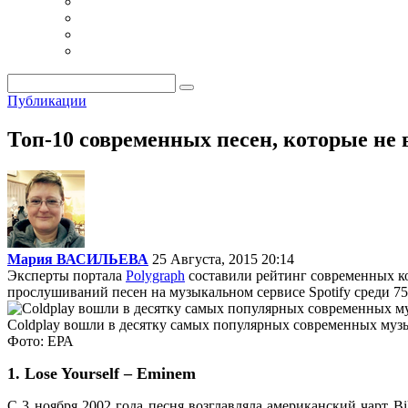
Публикации
Топ-10 современных песен, которые не 
Мария ВАСИЛЬЕВА
25 Августа, 2015 20:14
Эксперты портала
Polygraph
составили рейтинг современных ко
прослушиваний песен на музыкальном сервисе Spotify среди 75
Coldplay вошли в десятку самых популярных современных муз
Фото: ЕРА
1. Lose Yourself – Eminem
С 3 ноября 2002 года песня возглавляла американский чарт Bil