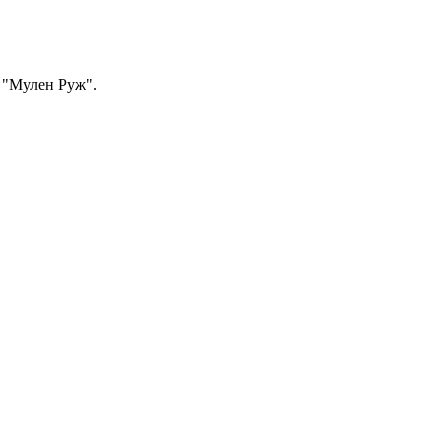
а "Мулен Руж".