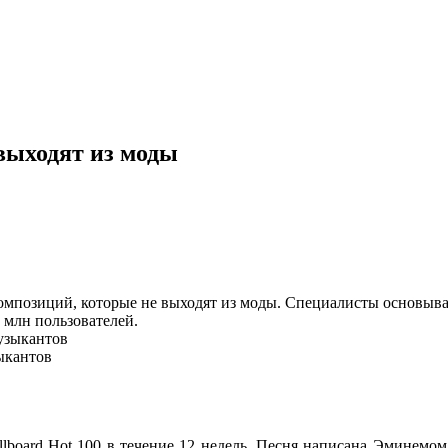
выходят из моды
мпозиций, которые не выходят из моды. Специалисты основывали
 млн пользователей.
ыкантов
lboard Hot 100 в течение 12 недель.
Песня написана Эминемом д