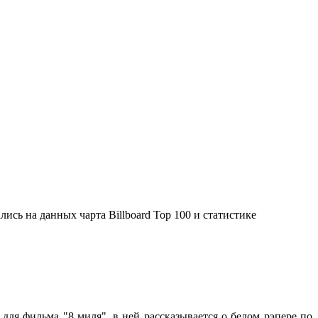
сь на данных чарта Billboard Top 100 и статистике
ля фильма "8 миля", в ней рассказывается о белом рэпере по