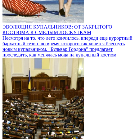
ЭВОЛЮЦИЯ КУПАЛЬНИКОВ: ОТ ЗАКРЫТОГО
КОСТЮМА К СМЕЛЫМ ЛОСКУТКАМ
Несмотря на то, что лето кончилось, впереди еще курортный
бархатный сезон, во время которого так хочется блеснуть
новым купальником. "Бульвар Гордона" предлагает
проследить, как менялась мода на купальный костюм.