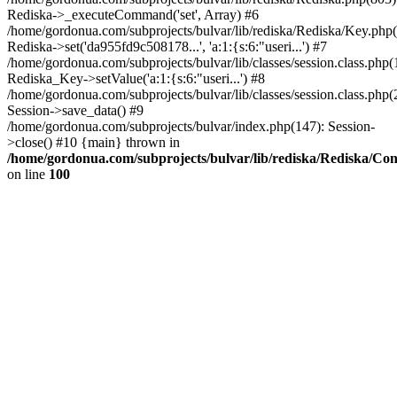
Rediska->_executeCommand('set', Array) #6
/home/gordonua.com/subprojects/bulvar/lib/rediska/Rediska/Key.php(
Rediska->set('da955fd9c508178...', 'a:1:{s:6:"useri...') #7
/home/gordonua.com/subprojects/bulvar/lib/classes/session.class.php(
Rediska_Key->setValue('a:1:{s:6:"useri...') #8
/home/gordonua.com/subprojects/bulvar/lib/classes/session.class.php(
Session->save_data() #9
/home/gordonua.com/subprojects/bulvar/index.php(147): Session-
>close() #10 {main} thrown in
/home/gordonua.com/subprojects/bulvar/lib/rediska/Rediska/Co
on line
100