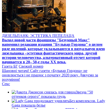
ДИЗЕЛЬПАНК: ЭСТЕТИКА ПЕПЕЛАЦА
Выход новой части франшизы "Безумный Макс"
напомнил редакции издания "Бульвар Гордона" о целом
ряде явлений, которые укладываются в визуальную идею
дизельпанка –эстетики фантастического мира, другой
истории человечества, альтернативный отсчет которой
начинается в 20– 50-е годы XX века.
Газета БГ
Свежий номер
Шановні читачі! Сайт газети «Бульвар Гордона» не
оновлюється і не працює з початку 2020 року. Дякуємо за
розуміння!
Секс
Звезда "50
оттенков серого" показала грудь
Без комплексов. Lady
Gaga показала белье