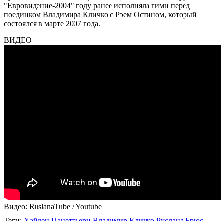
"Евровидение-2004" году ранее исполняла гимн перед
поединком Владимира Кличко с Рэем Остином, который
состоялся в марте 2007 года.
ВИДЕО
Видео: RuslanaTube / Youtube
Теги
:
Хайден Панеттьери
Владимир Кличко
Руслана
Брюс