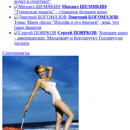
ходил в спортзал!"
Михаил ШЕМЯКИН
:
"Туринская лошадь" – страшное большое кино
Дмитрий БОГОМАЗОВ
:
Томас Манн писал "Иосифа и его братьев", зная, что
такое фашизм
Сергей ПОЯРКОВ
:
Хорошее кино
– американское. Михалкову и Бондарчуку Голливуд не
догнать
Спецпроекты