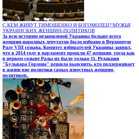
С КЕМ ЖИВУТ ТИМОШЕНКО И БОГОМОЛЕЦ? МУЖЬЯ
УКРАИНСКИХ ЖЕНЩИН-ПОЛИТИКОВ
За всю историю независимой Украины больше всего
женщин-народных депутатов было избрано в Верховную
Раду VIII созыва. Комитет избирателей Украины заявил,
что в 2014 году в парламент прошли 47 женщин, тогда как
в первом созыве Рады их было только 11. Редакция
"Бульвара Гордона" решила выяснить, кто поддерживает
в жизни вне политики самых известных женщин-
политиков.