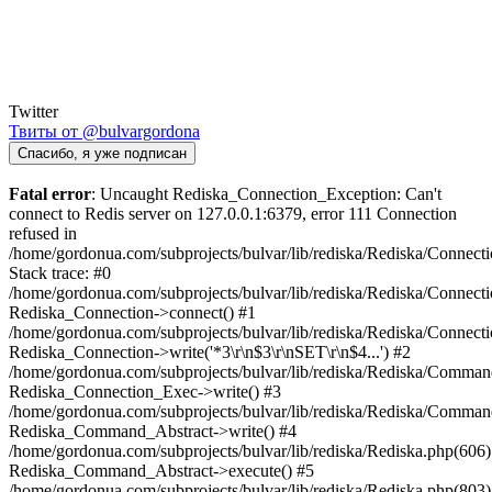
Twitter
Твиты от @bulvargordona
Спасибо, я уже подписан
Fatal error
: Uncaught Rediska_Connection_Exception: Can't
connect to Redis server on 127.0.0.1:6379, error 111 Connection
refused in
/home/gordonua.com/subprojects/bulvar/lib/rediska/Rediska/Connect
Stack trace: #0
/home/gordonua.com/subprojects/bulvar/lib/rediska/Rediska/Connecti
Rediska_Connection->connect() #1
/home/gordonua.com/subprojects/bulvar/lib/rediska/Rediska/Connect
Rediska_Connection->write('*3\r\n$3\r\nSET\r\n$4...') #2
/home/gordonua.com/subprojects/bulvar/lib/rediska/Rediska/Comman
Rediska_Connection_Exec->write() #3
/home/gordonua.com/subprojects/bulvar/lib/rediska/Rediska/Comman
Rediska_Command_Abstract->write() #4
/home/gordonua.com/subprojects/bulvar/lib/rediska/Rediska.php(606)
Rediska_Command_Abstract->execute() #5
/home/gordonua.com/subprojects/bulvar/lib/rediska/Rediska.php(803)