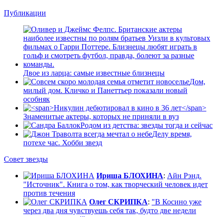
Публикации
Двое из ларца: самые известные близнецы
Дом,
милый дом. Кличко и Панеттьер показали новый
особняк
Знаменитые актеры, которых не приняли в вуз
Родом из детства: звезды тогда и сейчас
Делу время,
потехе час. Хобби звезд
Совет звезды
Ириша БЛОХИНА
:
Айн Рэнд.
"Источник". Книга о том, как творческий человек идет
против течения
Олег СКРИПКА
:
"В Косино уже
через два дня чувствуешь себя так, будто две недели