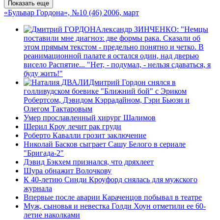
Показать еще
«Бульвар Гордона», №10 (46) 2006, март
Александр ЗИНЧЕНКО: "Немцы
поставили мне диагноз: две формы рака. Сказали об
этом прямым текстом - предельно понятно и четко. В
реанимационной палате я остался один, над дверью
висело Распятие... "Нет, - подумал, - нельзя сдаваться, я
буду жить!"
Дмитрий Гордон снялся в
голливудском боевике "Ближний бой" с Эриком
Робертсом, Дэвидом Кэррадайном, Гэри Бьюзи и
Олегом Тактаровым
Умер прославленный хирург Шалимов
Шерил Кроу лечит рак груди
Роберто Кавалли грозит заключение
Николай Басков сыграет Сашу Белого в сериале
"Бригада-2"
Дэвид Бэкхем признался, что дряхлеет
Шура обнажит Волочкову
К 40-летию Синди Кроуфорд снялась для мужского
журнала
Впервые после аварии Караченцов побывал в театре
Муж, сыновья и невестка Голди Хоун отметили ее 60-
летие наколками