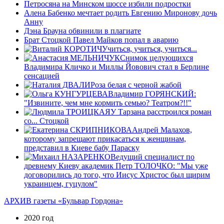
Петросяна на Минском шоссе избили подростки
Алена Бабенко мечтает родить Евгению Миронову дочь
Анну
Дэна Брауна обвинили в плагиате
Брат Стоцкой Павел Майков попал в аварию
Учиться, учиться, учиться...
Снимок целующихся
Владимира Кличко и Миллы Йовович стал в Берлине
сенсацией
Роза белая с черной жабой
Владимир ГОРЯНСКИЙ:
"Извините, чем мне кормить семью? Театром?!!"
У Тарзана расстроился роман
со... Стоцкой
Андрей Малахов,
которому запрещают прикасаться к женщинам,
представил в Киеве бабу Параску
Ведущий специалист по
древнему Киеву академик Петр ТОЛОЧКО: "Мы уже
договорились до того, что Иисус Христос был щирим
украинцем, гуцулом"
АРХИВ газеты «Бульвар Гордона»
2020 год