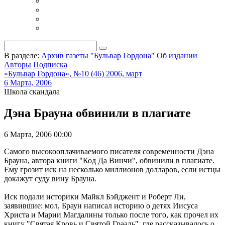
В разделе:
Архив газеты "Бульвар Гордона"
Об издании
Авторы
Подписка
«Бульвар Гордона», №10 (46) 2006, март
6 Марта, 2006
Школа скандала
Дэна Брауна обвинили в плагиате
6 Марта, 2006 00:00
Самого высокооплачиваемого писателя современности Дэна
Брауна, автора книги "Код Да Винчи", обвинили в плагиате.
Ему грозит иск на несколько миллионов долларов, если истцы
докажут суду вину Брауна.
Иск подали историки Майкл Бэйджент и Роберт Ли,
заявившие: мол, Браун написал историю о детях Иисуса
Христа и Марии Магдалины только после того, как прочел их
книгу "Святая Кровь и Святой Грааль", где рассказывалось о